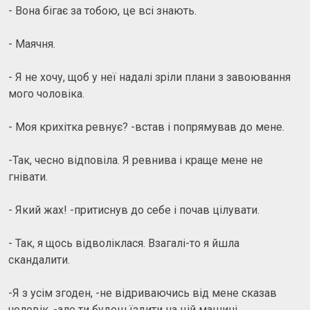
- Вона бігає за тобою, це всі знають.
- Маячня.
- Я не хочу, щоб у неї надалі зріли плани з завоювання
мого чоловіка.
- Моя крихітка ревнує? -встав і попрямував до мене.
-Так, чесно відповіла. Я ревнива і краще мене не
гнівати.
- Який жах! -притиснув до себе і почав цілувати.
- Так, я щось відволіклася. Взагалі-то я йшла
скандалити.
-Я з усім згоден, -не відриваючись від мене сказав
чоловік, -але ти будеш їздити на цій машині.