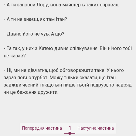
- А ти запроси Лору, вона майстер в таких справах.
- А ти не знаєш, як там Ітан?
- Давно його не чув. А що?
- Та так, у них з Катею дивне спілкування. Він нічого тобі
не казав?
- Ні, ми не дівчатка, щоб обговорювати таке. У нього
зараз повно турбот. Можу тільки сказати, що Ітан
завжди чесний і якщо він пише твоїй подрузі, то навряд
чи це бажання дружити.
1
Попередня частина
Наступна частина