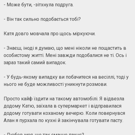
- Може бути, -зітхнула подруга.
- Він так сильно подобається тобі?
Катя довго мовчала про щось міркуючи.
- Знаєш, іноді я думаю, що мені ніколи не пощастить в
особистому житті. Мені завжди подобалися не ті. Ось і
зараз такий самий випадок.
- У будь-якому випадку ви побачитеся на весіллі, тоді у
нього не буде можливості уникнути розмови.
Просто кайф їздити на такому автомобілі. Я відвезла
додому Катю, заїхала в супермаркет і відправилася
додому готувати коханому вечерю. Коли повернувся
Алан я пурхала по кухні й закінчувала готувати пасту.
- Любов моя, що так смачно пахне?