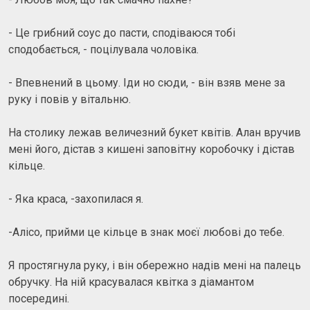
- Це грибний соус до пасти, сподіваюся тобі
сподобається, - поцілувала чоловіка.
- Впевнений в цьому. Іди но сюди, - він взяв мене за
руку і повів у вітальню.
На столику лежав величезний букет квітів. Алан вручив
мені його, дістав з кишені заповітну коробочку і дістав
кільце.
- Яка краса, -захопилася я.
-Алісо, прийми це кільце в знак моєї любові до тебе.
Я простягнула руку, і він обережно надів мені на палець
обручку. На ній красувалася квітка з діамантом
посередині.