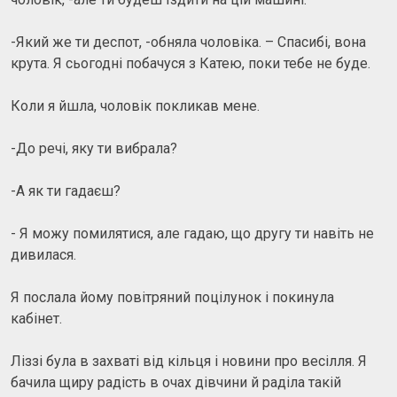
-Який же ти деспот, -обняла чоловіка. – Спасибі, вона
крута. Я сьогодні побачуся з Катею, поки тебе не буде.
Коли я йшла, чоловік покликав мене.
-До речі, яку ти вибрала?
-А як ти гадаєш?
- Я можу помилятися, але гадаю, що другу ти навіть не
дивилася.
Я послала йому повітряний поцілунок і покинула
кабінет.
Ліззі була в захваті від кільця і новини про весілля. Я
бачила щиру радість в очах дівчини й раділа такій