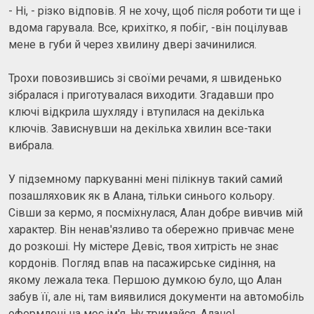
- Ні, - різко відповів. Я не хочу, щоб після роботи ти ще і
вдома гарувала. Все, крихітко, я побіг, -він поцілував
мене в губи й через хвилину двері зачинилися.
Трохи повозившись зі своїми речами, я швиденько
зібралася і приготувалася виходити. Згадавши про
ключі відкрила шухляду і втупилася на декілька
ключів. Зависнувши на декілька хвилин все-таки
вибрала.
У підземному паркуванні мені пілікнув такий самий
позашляховик як в Алана, тільки синього кольору.
Сівши за кермо, я посміхнулася, Алан добре вивчив мій
характер. Він ненав'язливо та обережно привчає мене
до розкоші. Ну містере Девіс, твоя хитрість не знає
кордонів. Погляд впав на пасажирське сидіння, на
якому лежала тека. Першою думкою було, що Алан
забув її, але ні, там виявилися документи на автомобіль
оформлені на моє ім'я. Ну тримайся, Алане!