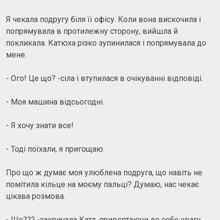
Я чекала подругу біля її офісу. Коли вона вискочила і
попрямувала в протилежну сторону, вийшла й
покликала. Катюха різко зупинилася і попрямувала до
мене.
- Ого! Це що? -сіла і втупилася в очікуванні відповіді.
- Моя машина відсьогодні.
- Я хочу знати все!
- Тоді поїхали, я пригощаю.
Про що ж думає моя улюблена подруга, що навіть не
помітила кільце на моєму пальці? Думаю, нас чекає
цікава розмова.
- Що??? -закричала Катя, привертаючи до себе увагу