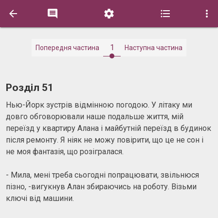





1
Попередня частина
Наступна частина
Розділ 51
Нью-Йорк зустрів відмінною погодою. У літаку ми
довго обговорювали наше подальше життя, мій
переїзд у квартиру Алана і майбутній переїзд в будинок
після ремонту. Я ніяк не можу повірити, що це не сон і
не моя фантазія, що розігралася.
- Мила, мені треба сьогодні попрацювати, звільнюся
пізно, -вигукнув Алан збираючись на роботу. Візьми
ключі від машини.