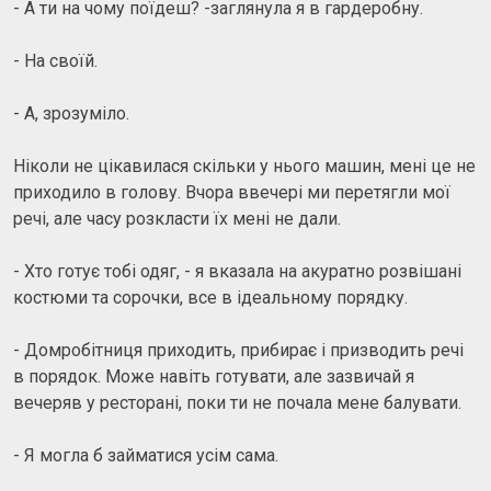
- А ти на чому поїдеш? -заглянула я в гардеробну.
- На своїй.
- А, зрозуміло.
Ніколи не цікавилася скільки у нього машин, мені це не
приходило в голову. Вчора ввечері ми перетягли мої
речі, але часу розкласти їх мені не дали.
- Хто готує тобі одяг, - я вказала на акуратно розвішані
костюми та сорочки, все в ідеальному порядку.
- Домробітниця приходить, прибирає і призводить речі
в порядок. Може навіть готувати, але зазвичай я
вечеряв у ресторані, поки ти не почала мене балувати.
- Я могла б займатися усім сама.