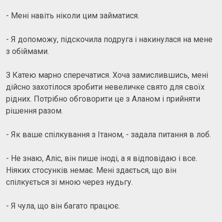
- Мені навіть ніколи цим займатися.
- Я допоможу, підскочила подруга і накинулася на мене
з обіймами.
З Катею марно сперечатися. Хоча замислившись, мені
дійсно захотілося зробити невеличке свято для своїх
рідних. Потрібно обговорити це з Аланом і прийняти
рішення разом.
- Як ваше спілкування з Ітаном, - задала питання в лоб.
- Не знаю, Аліс, він пише іноді, а я відповідаю і все.
Ніяких стосунків немає. Мені здається, що він
спілкується зі мною через нудьгу.
- Я чула, що він багато працює.