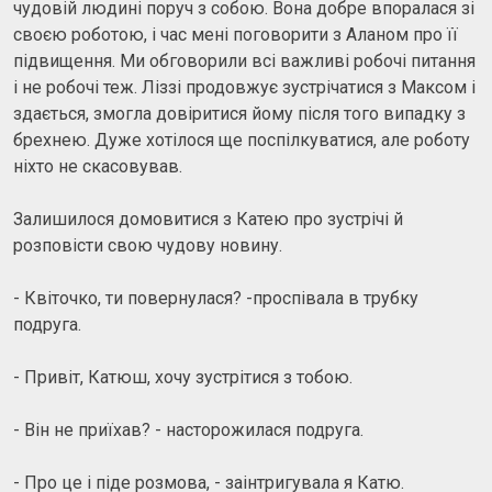
чудовій людині поруч з собою. Вона добре впоралася зі
своєю роботою, і час мені поговорити з Аланом про її
підвищення. Ми обговорили всі важливі робочі питання
і не робочі теж. Ліззі продовжує зустрічатися з Максом і
здається, змогла довіритися йому після того випадку з
брехнею. Дуже хотілося ще поспілкуватися, але роботу
ніхто не скасовував.
Залишилося домовитися з Катею про зустрічі й
розповісти свою чудову новину.
- Квіточко, ти повернулася? -проспівала в трубку
подруга.
- Привіт, Катюш, хочу зустрітися з тобою.
- Він не приїхав? - насторожилася подруга.
- Про це і піде розмова, - заінтригувала я Катю.