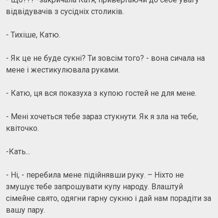
відвідувачів з сусідніх столиків.
- Тихіше, Катю.
- Як це не буде сукні? Ти зовсім того? - вона сичала на
мене і жестикулювала руками.
- Катю, ця вся показуха з купою гостей не для мене.
- Мені хочеться тебе зараз стукнути. Як я зла на тебе,
квіточко.
-Кать...
- Ні, - перебила мене підійнявши руку. – Ніхто не
змушує тебе запрошувати купу народу. Влаштуй
сімейне свято, одягни гарну сукню і дай нам порадіти за
вашу пару.