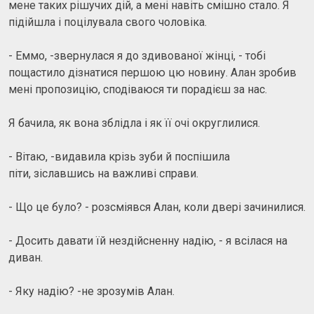
мене таких рішучих дій, а мені навіть смішно стало. Я
підійшла і поцілувала свого чоловіка.
- Еммо, -звернулася я до здивованої жінці, - тобі
пощастило дізнатися першою цю новину. Алан зробив
мені пропозицію, сподіваюся ти порадієш за нас.
Я бачила, як вона зблідла і як її очі округлилися.
- Вітаю, -видавила крізь зуби й поспішила
піти, зіславшись на важливі справи.
- Що це було? - розсміявся Алан, коли двері зачинилися.
- Досить давати їй нездійсненну надію, - я всілася на
диван.
- Яку надію? -не зрозумів Алан.