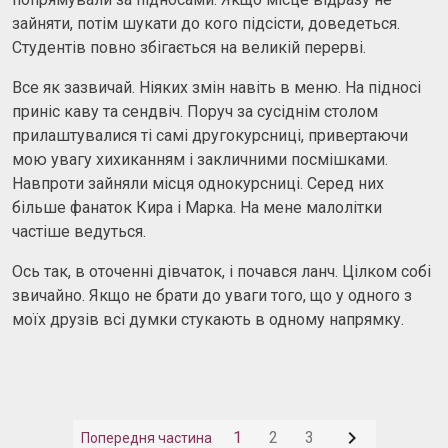
зайняти, потім шукати до кого підсісти, доведеться.
Студентів повно збігається на великій перерві.
Все як зазвичай. Ніяких змін навіть в меню. На підносі
приніс каву та сендвіч. Поруч за сусіднім столом
прилаштувалися ті самі другокурсниці, привертаючи
мою увагу хихиканням і закличними посмішками.
Навпроти зайняли місця однокурсниці. Серед них
більше фанаток Кира і Марка. На мене малолітки
частіше ведуться.
Ось так, в оточенні дівчаток, і почався ланч. Цілком собі
звичайно. Якщо не брати до уваги того, що у одного з
моїх друзів всі думки стукають в одному напрямку.

1
2
3
Попередня частина