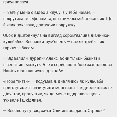
причепилася.
— Зате у мене є відео з клубу, а у тебе немає, —
покрутила телефоном та, що тримала мій стаканчик. Ще
й язик показала, дратуючи подружку.
Обох відштовхнула на вигляд сором'язлива дівчинка-
кульбабка. Веснянки, рум'янець — все як треба. І як
гаркнула басом:
— Відвалили, дурепи! Алекс, вони тільки базікати
нісенітниці можуть. Але я серйозно тобою захоплююся.
Навіть вірш написала для тебе.
«Пора тікати», — подумав я, дивлячись як кульбаба
приготувалася зачитувати мені вірш. І, відволікшись на
дівчаток, пропустив, як до мене підкралося щось
зухвале і шкідливе.
— Весело тут у вас, ха-ха. Оливки роздаєш, Стрілок?