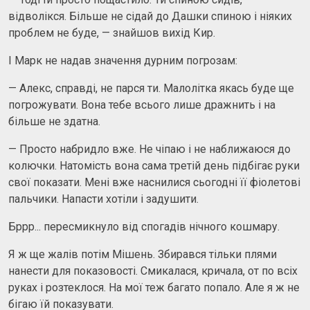
відволікся. Більше не сідай до Дашки спиною і ніяких
проблем не буде, — знайшов вихід Кир.
І Марк не надав значення дурним погрозам:
— Алекс, справді, не парся ти. Малолітка якась буде ще
погрожувати. Вона тебе всього лише дражнить і на
більше не здатна.
— Просто набридло вже. Не чіпаю і не наближаюся до
колючки. Натомість вона сама третій день підбігає руки
свої показати. Мені вже наснилися сьогодні її фіолетові
пальчики. Напасти хотіли і задушити.
Бррр... пересмикнуло від спогадів нічного кошмару.
Я ж ще жалів потім Мішень. Збирався тільки плями
нанести для показовості. Смикалася, кричала, от по всіх
руках і розтеклося. На мої теж багато попало. Але я ж не
бігаю їй показувати.