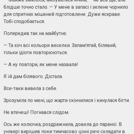
блідше точно стало. — У мене в запасі і зелене чорнило
для спритних мішеней підготовлене. Дуже яскраве.
Тобі сподобається.
Попередив так на майбутнє.
— Та хоч всі кольори веселки. Запам'ятай, білявий,
тільки ідіоти повторюються.
— А ну повтори, як мене назвала!
Я їй дам білявого. Дістала.
Все-таки вивела з себе.
Зрозуміла по мені, що жарти скінчилися і кинулася бігти.
Не втечеш! Погнався слідом.
Ось же колючка, роздражнила, довела до параної. В
універі вирішив поки тимчасово цінні речі складати в