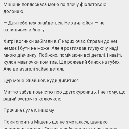
Мішень поплескала мене по плечу фіолетовою
долонею.
— Для тебе теж знайдеться. Не хвилюйся, — не
залишився в боргу.
Хитрі вогники забігали в її карих очах. Справи до неї
немає і бути не може. Але я розглядав глузуючу наді
мною дівчинку. Побіжно, помічаючи всі деталі, і навіть
кулон мавпочки помітив. Ще рожевий блиск на губах.
Але це взагалі зайва деталь.
Цур мене. Знайшов куди дивитися.
Миттю забув повністю про другокурсниць. І не тому, що
радий зустрічі з колючкою.
Причина була в іншому.
Поки спритна Мішень ще не змоталася, швидко
перевірив кишені. Оглянув себе зверху вниз і через