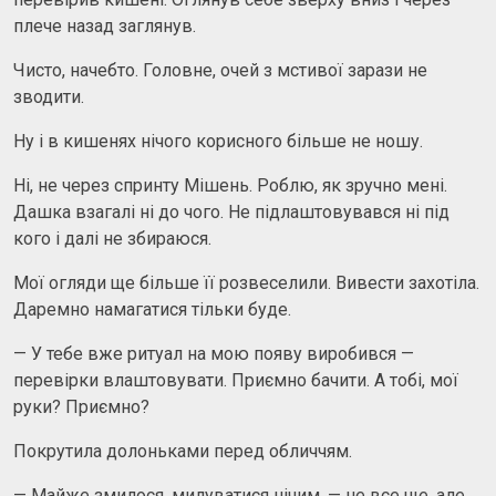
плече назад заглянув.
Чисто, начебто. Головне, очей з мстивої зарази не
зводити.
Ну і в кишенях нічого корисного більше не ношу.
Ні, не через спринту Мішень. Роблю, як зручно мені.
Дашка взагалі ні до чого. Не підлаштовувався ні під
кого і далі не збираюся.
Мої огляди ще більше її розвеселили. Вивести захотіла.
Даремно намагатися тільки буде.
— У тебе вже ритуал на мою появу виробився —
перевірки влаштовувати. Приємно бачити. А тобі, мої
руки? Приємно?
Покрутила долоньками перед обличчям.
— Майже змилося, милуватися нічим, — не все ще, але