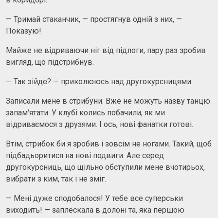
— Тримай стаканчик, — простягнув одній з них, —
Показую!
Майже не відриваючи ніг від підлоги, пару раз зробив
вигляд, що підстрибнув.
— Так зійде? — приколююсь над другокурсницями.
Записали мене в стрибуни. Вже не можуть назву танцю
запам'ятати. У клубі колись побачили, як ми
відриваємося з друзями. І ось, нові фанатки готові.
Втім, стрибок би я зробив і зовсім не ногами. Такий, щоб
підбадьоритися на нові подвиги. Але серед
другокурсниць, що щільно обступили мене вчотирьох,
вибрати з ким, так і не зміг.
— Мені дуже сподобалося! У тебе все суперськи
виходить! — заплескала в долоні та, яка першою