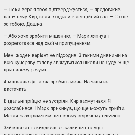
— Поки версія твоя підтверджується, — продовжив
нашу тему Кир, коли входили в лекційний зал. — Сохне
за тобою, Дашка.
— Або хоче зробити мішенню, — Марк ляпнув і
розреготався над своїм припущенням.
Мені жоден варіант не підходив. З такими дивними на
всю кучеряву голову зв'язуватися ніколи не буду. Я ще
при своєму розумі.
А мішенню фіг вона зробить мене. Наснаги не
вистачить!
В їдальні трійцю не зустріли. Кир засмутився. Я
розслабився. І Марк прикинув, що ще можуть прийти.
Могли ж затриматися на своєму звірячому навчанні.
Зайняли стіл, скидаючи рюкзаки на стільці і
попрямували за підносами. Якщо місце відразу не