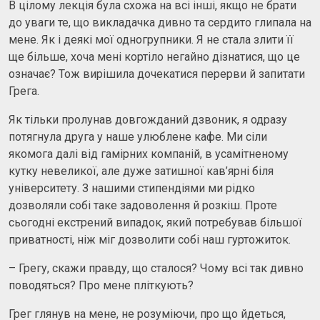
В цілому лекція була схожа на всі інші, якщо не брати
до уваги те, що викладачка дивно та сердито глипала на
мене. Як і деякі мої одногрупники. Я не стала злити її
ще більше, хоча мені кортіло негайно дізнатися, що це
означає? Тож вирішила дочекатися перерви й запитати
Грега.
Як тільки пролунав довгожданий дзвоник, я одразу
потягнула друга у наше улюблене кафе. Ми сіли
якомога далі від гамірних компаній, в усамітненому
кутку невеликої, але дуже затишної кав’ярні біля
університету. З нашими стипендіями ми рідко
дозволяли собі таке задоволення й розкіш. Проте
сьогодні екстрений випадок, який потребував більшої
приватності, ніж міг дозволити собі наш гуртожиток.
– Грегу, скажи правду, що сталося? Чому всі так дивно
поводяться? Про мене пліткують?
Грег глянув на мене, не розуміючи, про що йдеться,