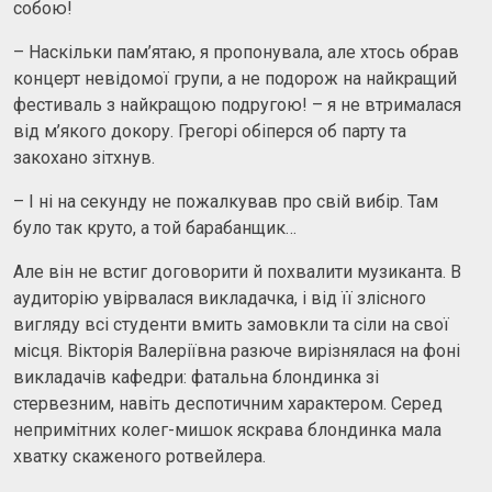
собою!
– Наскільки пам’ятаю, я пропонувала, але хтось обрав
концерт невідомої групи, а не подорож на найкращий
фестиваль з найкращою подругою! – я не втрималася
від м’якого докору. Грегорі обіперся об парту та
закохано зітхнув.
– І ні на секунду не пожалкував про свій вибір. Там
було так круто, а той барабанщик…
Але він не встиг договорити й похвалити музиканта. В
аудиторію увірвалася викладачка, і від її злісного
вигляду всі студенти вмить замовкли та сіли на свої
місця. Вікторія Валеріївна разюче вирізнялася на фоні
викладачів кафедри: фатальна блондинка зі
стервезним, навіть деспотичним характером. Серед
непримітних колег-мишок яскрава блондинка мала
хватку скаженого ротвейлера.