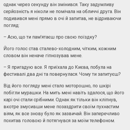
однак через секунду він змінився. Таку задумливу
серйозність я ніколи не помічала на обличчі друга. Він
подивився мені прямо в очі й запитав, не відриваючи
погляд:
– Асю, що ти пам’ятаєш про свою поїздку?
Його голос став сталево-холодним, чітким, кожним
словом він неначе гіпнозував мене.
– Я пригадую все. Я приїхала до Києва, побула на
фестивалі два дні та повернулася. Чому ти запитуєш?
Від його погляду мені стало моторошно, по шкірі
побігли мурашки. На мить мені навіть здалося, що його
карі очі стали срібними. Однак як тільки він кліпнув,
вкотре змусивши мене позаздрити своїм пухнастим
віям, як все знову було як зазвичай. Він заперечливо
похитав головою й потягнувся за моїм телефоном.