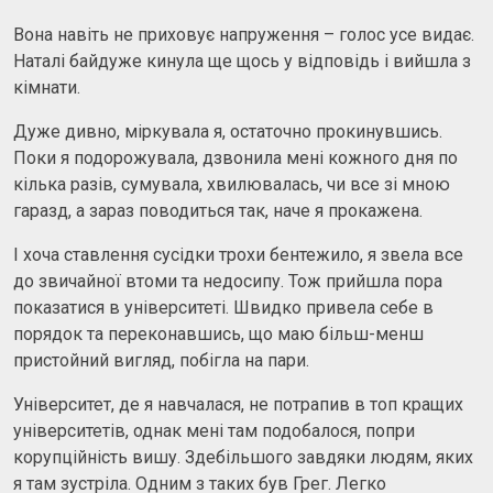
Вона навіть не приховує напруження – голос усе видає.
Наталі байдуже кинула ще щось у відповідь і вийшла з
кімнати.
Дуже дивно, міркувала я, остаточно прокинувшись.
Поки я подорожувала, дзвонила мені кожного дня по
кілька разів, сумувала, хвилювалась, чи все зі мною
гаразд, а зараз поводиться так, наче я прокажена.
І хоча ставлення сусідки трохи бентежило, я звела все
до звичайної втоми та недосипу. Тож прийшла пора
показатися в університеті. Швидко привела себе в
порядок та переконавшись, що маю більш-менш
пристойний вигляд, побігла на пари.
Університет, де я навчалася, не потрапив в топ кращих
університетів, однак мені там подобалося, попри
корупційність вишу. Здебільшого завдяки людям, яких
я там зустріла. Одним з таких був Грег. Легко