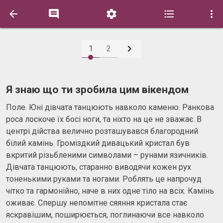






1
2
Я знаю що ти зробила цим вікендом
Поле. Юні дівчата танцюють навколо каменю. Ранкова
роса лоскоче їх босі ноги, та ніхто на це не зважає. В
центрі дійства велично розташувався благородний
білий камінь. Громіздкий дивацький кристал був
вкритий різьбленими символами – рунами язичників.
Дівчата танцюють, старанно виводячи кожен рух
тоненькими руками та ногами. Роблять це напрочуд
чітко та гармонійно, наче в них одне тіло на всіх. Камінь
оживає. Спершу непомітне сяяння кристала стає
яскравішим, поширюється, поглинаючи все навколо