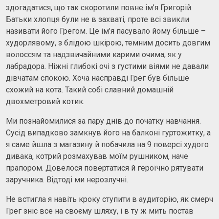
здогадатися, що так скоротили повне ім’я Григорій.
Батьки хлопця були не в захваті, проте всі звикли
називати його Грегом. Це ім’я пасувало йому більше –
худорлявому, з блідою шкірою, темним досить довгим
волоссям та надзвичайними карими очима, як у
лабрадора. Ніжні глибокі очі з густими віями не давали
дівчатам спокою. Хоча насправді Грег був більше
схожий на кота. Такий собі славний домашній
двохметровий котик.
Ми познайомилися за пару днів до початку навчання.
Сусід випадково замкнув його на балконі гуртожитку, а
я саме йшла з магазину й побачила на 9 поверсі худого
дивака, котрий розмахував моїм рушником, наче
прапором. Довелося повертатися й героїчно рятувати
заручника. Відтоді ми нерозлучні.
Не встигла я навіть кроку ступити в аудиторію, як смерч
Грег зніс все на своєму шляху, і в ту ж мить постав