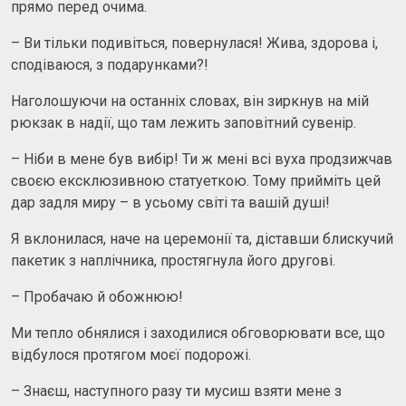
прямо перед очима.
– Ви тільки подивіться, повернулася! Жива, здорова і,
сподіваюся, з подарунками?!
Наголошуючи на останніх словах, він зиркнув на мій
рюкзак в надії, що там лежить заповітний сувенір.
– Ніби в мене був вибір! Ти ж мені всі вуха продзижчав
своєю ексклюзивною статуеткою. Тому прийміть цей
дар задля миру – в усьому світі та вашій душі!
Я вклонилася, наче на церемонії та, діставши блискучий
пакетик з наплічника, простягнула його другові.
– Пробачаю й обожнюю!
Ми тепло обнялися і заходилися обговорювати все, що
відбулося протягом моєї подорожі.
– Знаєш, наступного разу ти мусиш взяти мене з