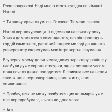
Розплющую очі. Наді мною стоїть сусідка по кімнаті,
Наталі.
– Ти знову кричала уві сні. Голосно. Ти мене лякаєш.
Наталі першокурсниця. Її підселили на початку року.
Хоча я домовилася з комендантом, що рік проведу в
гордій самотності, раптовий інтерес молоді до нашого
університету скорегував моє інтровертне існування.
Всупереч моєму досить складному характеру, раніше у
нас були дуже хороші стосунки, однак останнім часом
вона почала дивно поводитися. Я списала все на нерви,
таки ж вона першокурсниця, нове життя, нові
хвилювання.
– Пробач, ніяк не можу позбутися цих кошмарів, уже
все перепробувала, нічого не допомагає…
– Ага…