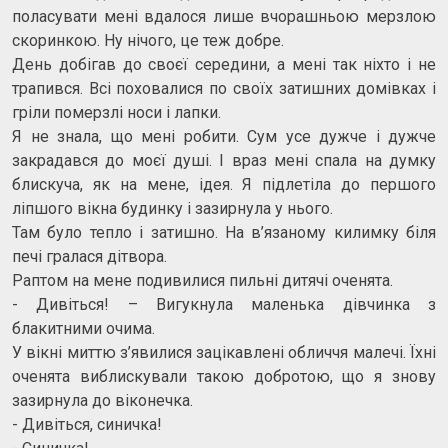
поласувати мені вдалося лише вчорашньою мерзлою
скоринкою. Ну нічого, це теж добре.
День добігав до своєї середини, а мені так ніхто і не
трапився. Всі поховалися по своїх затишних домівках і
гріли померзлі носи і лапки.
Я не знала, що мені робити. Сум усе дужче і дужче
закрадався до моєї душі. І враз мені спала на думку
блискуча, як на мене, ідея. Я підлетіла до першого
ліпшого вікна будинку і зазирнула у нього.
Там було тепло і затишно. На в’язаному килимку біля
печі гралася дітвора.
Раптом на мене подивилися пильні дитячі оченята.
- Дивіться! – Вигукнула маленька дівчинка з
блакитними очима.
У вікні миттю з’явилися зацікавлені обличчя малечі. Їхні
оченята виблискували такою добротою, що я знову
зазирнула до віконечка.
- Дивіться, синичка!