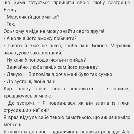
що Зима готується прийняти свою любу сестрицю
Весну.
- Мерзлик їй допомагає?
- Так.
Ось чому я ніде не можу знайти свого друга!
- А коли я його зможу побачити?
- Цього я вже не знаю, люба пані. Боюся, Мерзлик
зараз дуже заклопотаний.
- Ну хоча б попрощатися він прийде?
- Звичайно, люба пані, я сам його приведу.
- Дякую. – Відповіла я, хоча мені було так сумно.
- До зустрічі, люба пані.
Кар знову зняв свого капелюха і вклонився,
прощаючись зі мною.
- До зустрічі. – Я подивилася, як він злетів із гілки,
струсивши з неї сніг.
Я враз відчула себе такою самотньою, що аж защеміло
мені очі.
Я полетіла до своєї годівнички в пошуках розради. Але