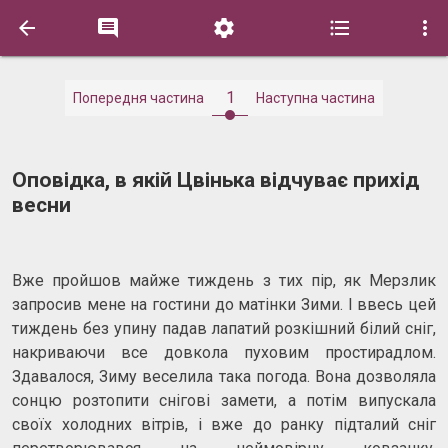





1
Попередня частина
Наступна частина
Оповідка, в якій Цвінька відчуває прихід
весни
Вже пройшов майже тиждень з тих пір, як Мерзлик
запросив мене на гостини до матінки Зими. І ввесь цей
тиждень без упину падав лапатий розкішний білий сніг,
накриваючи все довкола пуховим простирадлом.
Здавалося, Зиму веселила така погода. Вона дозволяла
сонцю розтопити снігові замети, а потім випускала
своїх холодних вітрів, і вже до ранку підталий сніг