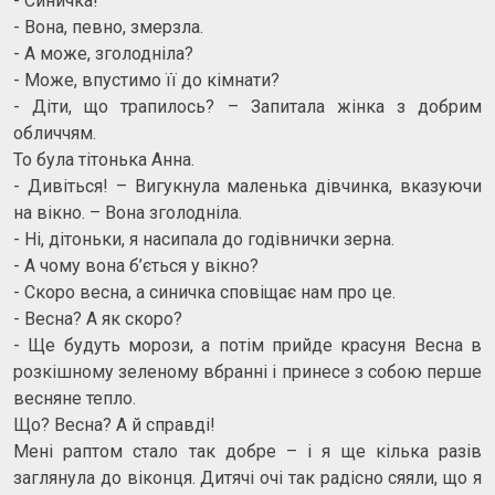
- Синичка!
- Вона, певно, змерзла.
- А може, зголодніла?
- Може, впустимо її до кімнати?
- Діти, що трапилось? – Запитала жінка з добрим
обличчям.
То була тітонька Анна.
- Дивіться! – Вигукнула маленька дівчинка, вказуючи
на вікно. – Вона зголодніла.
- Ні, дітоньки, я насипала до годівнички зерна.
- А чому вона б’ється у вікно?
- Скоро весна, а синичка сповіщає нам про це.
- Весна? А як скоро?
- Ще будуть морози, а потім прийде красуня Весна в
розкішному зеленому вбранні і принесе з собою перше
весняне тепло.
Що? Весна? А й справді!
Мені раптом стало так добре – і я ще кілька разів
заглянула до віконця. Дитячі очі так радісно сяяли, що я