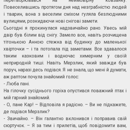
перетворювався на неймовірну ковзанку.
Повеселившись протягом дня над незграбністю людей
і тварин, вона з веселим сміхом гуляла безлюдними
вулицями, розкидаючи нові снігові замети.
Сьогодні я прокинулася надзвичайно рано. Увесь мій
двір був білим від снігу. Замело все, навіть розчищена
тітонькою Анною стежка від будинку до маленької
хвірточки – і та потопала під заметами. Все здавалося
таким казковим і водночас химерним у своїй
неприродній тиші. Навіть Мерзлик, який завжди був
поруч, наразі десь подівся. Я не знала, що мені й думати,
аж раптом почула знайомий голос:
- Люба пані.
На гілочку сусіднього горіха опустився поважний птах і
мій гарний знайомий.
- О, пане Кар! – Відповіла я радісно. – Ви не підкажете,
де подівся Мерзлик?
- Звичайно. – Він галантно вклонився і поправив свій
сюртучок. – Я за тим і прилетів, щоб повідомити вам,