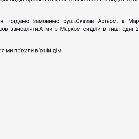
н поїдемо замовимо суші.Сказав Артьом, а Мар
ішов замовляти.А ми з Марком сиділи в тиші одні 2
 ми поїхали в їхній дім.