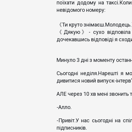
поїхати додому на таксі.Кол
невідомого номеру:
《Ти круто знімаєш.Молодець.》
《Дякую》- сухо відповіла я
дочекавшись відповіді я сходи
Минуло 3 дні з моменту останні
Сьогодні неділя.Нарешті я мо
дивитися новий випуск-інтерв'
АЛЕ через 10 хв мені звонить 
-Алло.
-Привіт.У нас сьогодні на сп
підписників.