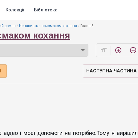
Колекції
Бібліотека
ий роман
Ненависть з присмаком кохання
Глава 5
смаком кохання
format_size
add_circle_outline
remove_circle_outline
1
НАСТУПНА ЧАСТИНА
 відео і моєї допомоги не потрібно.Тому я вирішил