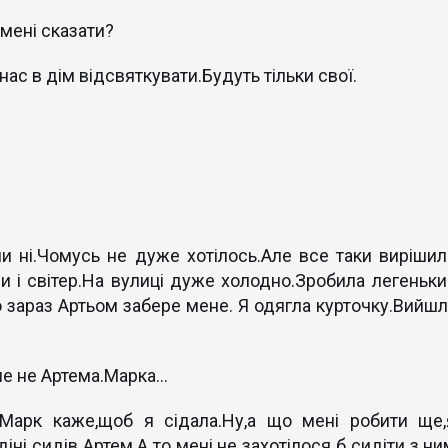
 мені сказати?
нас в дім відсвяткувати.Будуть тільки свої.
чи ні.Чомусь не дуже хотілось.Але все таки вирішил
и і світер.На вулиці дуже холодно.Зробила легеньки
о зараз Артьом забере мене. Я одягла курточку.Вийшл
е не Артема.Марка...
 Марк каже,щоб я сідала.Ну,а що мені робити ще,
іні сидів Артем.А то мені не захотілося б сидіти з ни