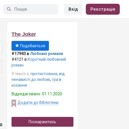
Вхід
Реєстрація
The Joker
Подобається
#17943 в
Любовні романи
#4121 в
Короткий любовний
роман
У тексті є:
протистояння
,
від
ненависті до любові
,
гра в
кохання
Відредаговано: 01.11.2020
Додати до бібліотеки
Поскаржитись
а