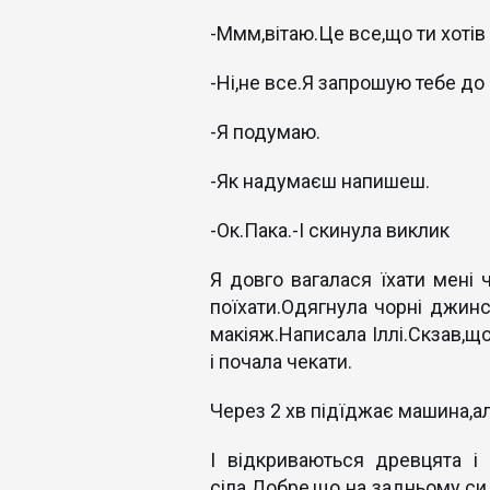
-Ммм,вітаю.Це все,що ти хотів
-Ні,не все.Я запрошую тебе до 
-Я подумаю.
-Як надумаєш напишеш.
-Ок.Пака.-І скинула виклик
Я довго вагалася їхати мені 
поїхати.Одягнула чорні джинс
макіяж.Написала Іллі.Скзав,щ
і почала чекати.
Через 2 хв підїджає машина,ал
І відкриваються древцята і
сіла.Добре,що на задньому сид