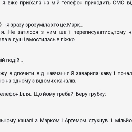
и я вже приїхала на мій телефон приходить СМС ві
-я зразу зрозуміла хто це.Марк...
. Не затілося з ним ще і переписуватись,тому н
ла в душ і вмостилась в ліжко.
й подій...
жу відпочити від навчання.Я заварила каву і почал
ю на одному з відомих каналів.
телефон.Ілля...Що йому треба?! Беру трубку:
ільному каналі з Марком і Артемом стукнув 1 мільйо