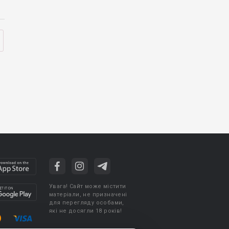
Увага! Сайт може містити
матеріали, не призначені
для перегляду особами,
які не досягли 18 років!