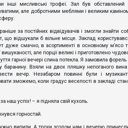
ли інші мисливські трофеї. Зал був обставлений 
буватими, але добротними меблями і великим каміном
сферу.
ніше за постійних відвідувачів і змогли знайти соб
кт, що відшукали б вільне місце. Заклад користувавс
ут дуже смачно, в асортименті в основному м’ясо т
 вишуканості, але порції великі і приготовлено чудово
ття гарної вечері слина потекла. Я замовила форель 
у баранину. Взяли на двох пляшку непоганого вина 
вести вечір. Незабаром повинні були і музикант
ювати зможемо, коли градус веселості в закладі стан
за наш успіх! – я підняла свій кухоль.
нувся горностай.
ужно випили. А трохи згодом нам і вечерю принесли