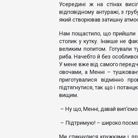
Усередині ж на стінах висі
відповідному антуражі, з гру
який створював затишну атмо
Нам пощастило, що прийшли ра
столик у кутку. Інакше не фа
великим попитом. Готували т
риба. Начебто й без особливої
У мене вже від самого передчу
овочами, а Менні – тушкован
приготувалися відмінно про
підтягнутися, так що і потанц
вищим.
– Ну що, Менні, давай вип’ємо 
– Підтримую! – широко посміх
Ми стикнулися кружками і др