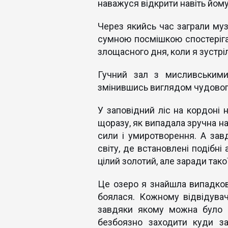
наважуся відкрити навіть йому
Через якийсь час заграли муз
сумною посмішкою спостеріга
злощасного дня, коли я зустрі
Гучний зал з мисливськими
змінившись виглядом чудовог
У заповідний ліс на кордоні 
щоразу, як випадала зручна на
сили і умиротворення. А зав
світу, де встановлені подібні 
цілий золотий, але заради тако
Це озеро я знайшла випадково
боялася. Кожному відвідувач
завдяки якому можна було 
безбоязно заходити куди з