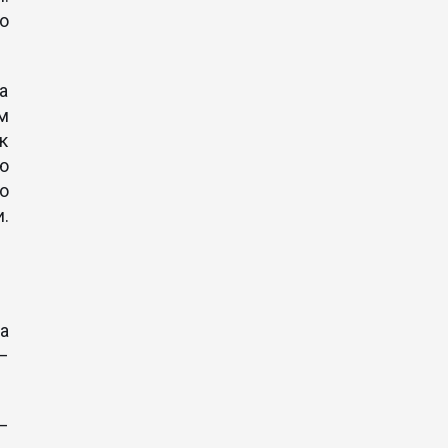
о
а
м
к
єю
о
.
а
–
–