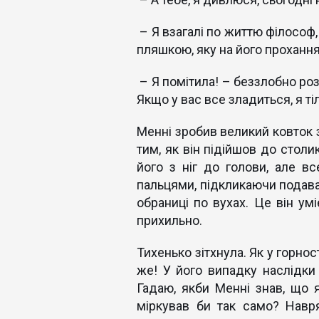
– Я взагалі по життю філософ,
пляшкою, яку на його прохання
– Я помітила! – беззлобно розс
Якщо у вас все зладиться, я ті
Менні зробив великий ковток з 
тим, як він підійшов до столи
його з ніг до голови, але вс
пальцями, підкликаючи подава
обраниці по вухах. Це він ум
прихильно.
Тихенько зітхнула. Як у горнос
же! У його випадку наслідки
Гадаю, якби Менні знав, що я
міркував би так само? Нав