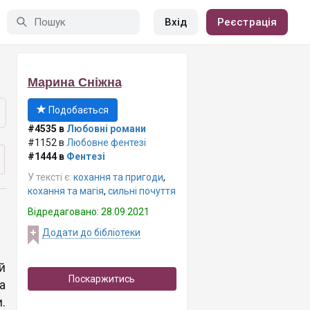
Вхід
Реєстрація
Марина Сніжна
Подобається
#4535 в
Любовні романи
#1152 в
Любовне фентезі
#1444 в
Фентезі
У тексті є:
кохання та пригоди
,
кохання та магія
,
сильні почуття
Відредаговано: 28.09.2021
Додати до бібліотеки
й
Поскаржитись
а
.