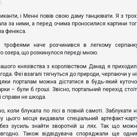
.
иканти, і Менні повів свою даму танцювати. Я з трох
ла за ними, а перед очима проносилися картини тог
ла фенікса.
 трофеями наче розчинився в легкому серпанку
о озера, що розкинулося переді мною.
нашого князівства з королівством Данад я приходил
года. Феї взагалі тягнуться до природи, черпаючи у ні
дяки порталам можна дістатися в будь-який куточо
арки – були б гроші. Звісно, портальний перехід стої
ї справи не шкода.
, коли блукала по лісі в повній самоті. Заблукати н
у цього місця видавали спеціальний артефакт-карту
без зусиль знайти зворотній ш лях. Так що можн
авгодно. Також відвідувача споряджали ще одни