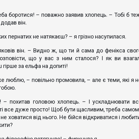
ба боротися! – поважно заявив хлопець. – Тобі б теж
 додав він.
ких пернатих не натякаєш? – я грізно насупилася.
яковів він. – Видно ж, що ти й сама до фенікса свог
зповісти, що у вас з ним сталося? І як ви взагал
ірше за ельфа на допиті!
же люблю, – повільно промовила, – але є теми, які я н
тобою.
! – похитав головою хлопець. – І ускладнювати вс
ті все дуже просто! Щоб бути щасливим, треба самом
не ховатися від нього. Не бійся відкриватися і любит
жити?
 на філософію потягнуло! – фиркнула я.