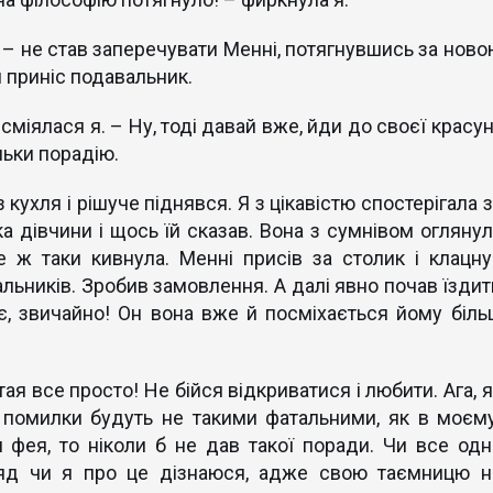
 – не став заперечувати Менні, потягнувшись за ново
 приніс подавальник.
міялася я. – Ну, тоді давай вже, йди до своєї красун
льки порадію.
кухля і рішуче піднявся. Я з цікавістю спостерігала 
ка дівчини і щось їй сказав. Вона з сумнівом оглянул
е ж таки кивнула. Менні присів за столик і клацну
льників. Зробив замовлення. А далі явно почав їздит
іє, звичайно! Он вона вже й посміхається йому біль
тая все просто! Не бійся відкриватися і любити. Ага, 
 помилки будуть не такими фатальними, як в моєму
 фея, то ніколи б не дав такої поради. Чи все одн
ряд чи я про це дізнаюся, адже свою таємницю н