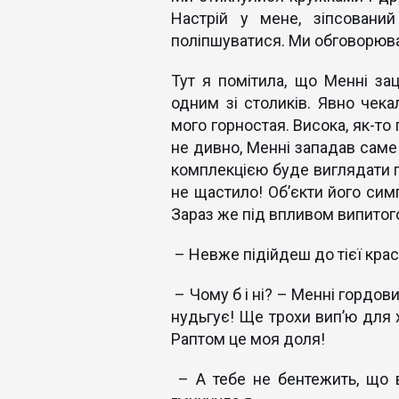
Настрій у мене, зіпсовани
поліпшуватися. Ми обговорювал
Тут я помітила, що Менні зац
одним зі столиків. Явно чека
мого горностая. Висока, як-то
не дивно, Менні западав саме н
комплекцією буде виглядати по
не щастило! Об’єкти його сим
Зараз же під впливом випитого
– Невже підійдеш до тієї крас
– Чому б і ні? – Менні гордов
нудьгує! Ще трохи вип’ю для х
Раптом це моя доля!
– А тебе не бентежить, що 