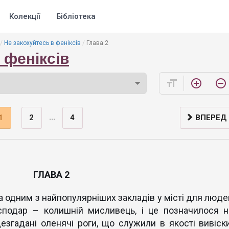
Колекції
Бібліотека
Не закохуйтесь в феніксів
Глава 2
 феніксів
format_size
add_circle_outline
remove_circle_outline
...
1
2
4
ВПЕРЕД
ГЛАВА 2
а одним з найпопулярніших закладів у місті для люде
осподар – колишній мисливець, і це позначилося н
щезгадані оленячі роги, що служили в якості вивіски