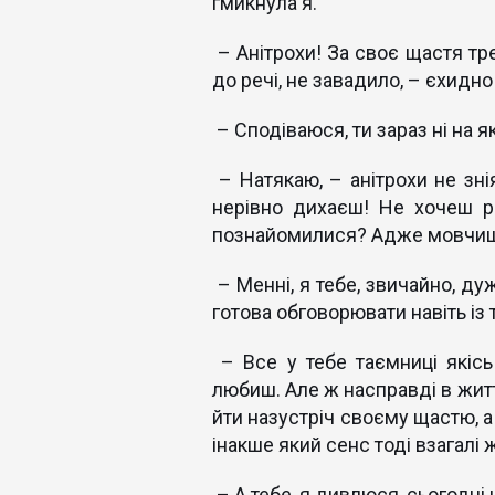
гмикнула я.
– Анітрохи! За своє щастя тре
до речі, не завадило, – єхидно
– Сподіваюся, ти зараз ні на я
– Натякаю, – анітрохи не зні
нерівно дихаєш! Не хочеш ро
познайомилися? Адже мовчиш г
– Менні, я тебе, звичайно, ду
готова обговорювати навіть із 
– Все у тебе таємниці якісь
любиш. Але ж насправді в жит
йти назустріч своєму щастю, а 
інакше який сенс тоді взагалі 
– А тебе, я дивлюся, сьогодні