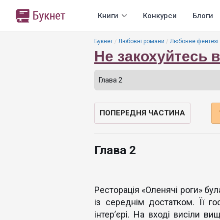
Книги
Конкурси
Блоги
Букнет
Любовні романи
Любовне фентезі
Не закохуйтесь в
ПОПЕРЕДНЯ ЧАСТИНА
Глава 2
Ресторація «Оленячі роги» бул
із середнім достатком. Її г
інтер’єрі. На вході висіли ви