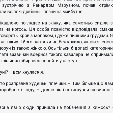
й зустріччю з Ренардом Маруаном, почав стрімк
и всілякі дрібниці і плани на майбутнє.
ікавлено поглядає на жінку, яка самотньо сиділа з
ла на когось. Ця особа повністю відповідала смака
 говорять, кров з молоком, і дуже пишними грудьми. Я
а таких. І його анітрохи не бентежило, як він зі сво
руч із такою жінкою. Ось тільки бідоласі категоричн
патії зазвичай всерйоз такого кавалера не сприймали
 він явно збирався перейти у наступ.
уні? – всміхнулася я.
ито розправив худенькі плечики. – Тим більше що дам
оробрості і піду, – додав він і потягнувся за вином. 
вона явно сюди прийшла на побачення з кимось? 