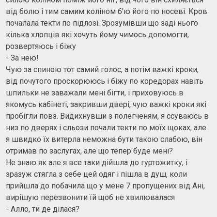
від болю і тим самим коліном б'ю його по носеві. Кров
почалала текти по підлозі. Зрозумівши що заді нього
кілька хлопців які хочуть йому чимось допомогти,
розвертяюсь і біжу
- За нею!
Чую за спиною тот самий голос, а потім важкі кроки,
від почутого проскорююсь і біжу по коредорах навіть
шпильки не заважали мені бігти, і приховуюсь в
якомусь кабінеті, закривши двері, чую важкі кроки які
пробігли повз. Видихнувши з полегченям, я ссуваюсь в
низ по дверях і сльози почали текти по моїх щоках, але
я швидко їх витерла неможна бути такою слабою, він
отримав по заслугах, але що тепер буде мені?
Не знаю як але я все таки дійшла до гуртожитку, і
зразуж стягла з себе цей одяг і пішла в душ, коли
прийшла до побачила що у мене 7 пропущених від Ані,
вирішую перезвонити їй щоб не хвилювалася
- Алло, ти де ділася?