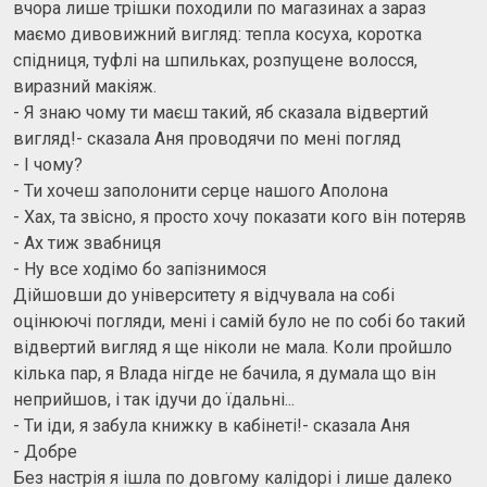
вчора лише трішки походили по магазинах а зараз
маємо дивовижний вигляд: тепла косуха, коротка
спідниця, туфлі на шпильках, розпущене волосся,
виразний макіяж.
- Я знаю чому ти маєш такий, яб сказала відвертий
вигляд!- сказала Аня проводячи по мені погляд
- І чому?
- Ти хочеш заполонити серце нашого Аполона
- Хах, та звісно, я просто хочу показати кого він потеряв
- Ах тиж звабниця
- Ну все ходімо бо запізнимося
Дійшовши до університету я відчувала на собі
оцінюючі погляди, мені і самій було не по собі бо такий
відвертий вигляд я ще ніколи не мала. Коли пройшло
кілька пар, я Влада нігде не бачила, я думала що він
неприйшов, і так ідучи до їдальні...
- Ти іди, я забула книжку в кабінеті!- сказала Аня
- Добре
Без настрія я ішла по довгому калідорі і лише далеко