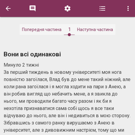





1
Попередня частина
Наступна частина
Вони всі одинакові
Минуло 2 тижні
За перший тиждень в новому університеті моя нога
повністю загоїлася, Влад був до мене такий ніжний, але
коли рана загоїлася і я могла ходити на пари з Анею, а
він робив вигляд що небачить мене, а я звикла до
нього, ми проводили багато часу разом і як би я
нехотіла признаватися сама собі щось я все таки
відчуваю до нього, але він і недивиться в мою сторону.
Зібравшись з самого ранку вирушаємо з Анею в
університет, але з дивовижним настрієм, тому що ми