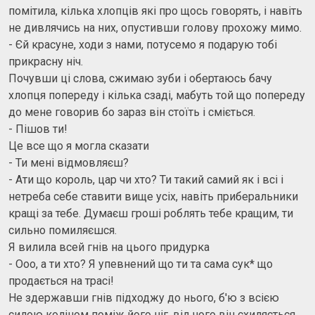
помітила, кілька хлопців які про щось говорять, і навіть
не дивлячись на них, опустивши голову прохожу мимо.
- Єй красуне, ходи з нами, потусемо я подарую тобі
прикрасну ніч.
Почувши ці слова, сжимаю зуби і обертаюсь бачу
хлопця попереду і кілька сзаді, мабуть той що попереду
до мене говорив бо зараз він стоїть і сміється.
- Пішов ти!
Це все що я могла сказати
- Ти мені відмовляєш?
- Ати що король, цар чи хто? Ти такий самий як і всі і
нетреба себе ставити вище усіх, навіть приберальники
кращі за тебе. Думаєш гроші роблять тебе кращим, ти
сильно помиляєшся.
Я вилила всей гнів на цього придурка
- Ооо, а ти хто? Я упевнений що ти та сама сук* що
продається на трасі!
Не здержавши гнів підходжу до нього, б'ю з всією
силою коліном поміж його ніг, від чого він схиляється