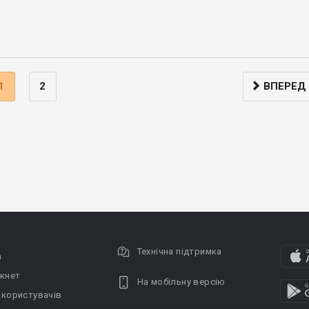
1
2
ВПЕРЕД
Технічна підтримка
а
кнет
На мобільну версію
 користувачів