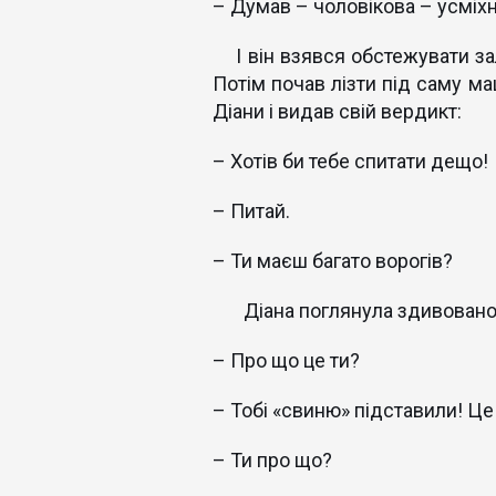
– Думав – чоловікова – усміхн
І він взявся обстежувати зал
Потім почав лізти під саму ма
Діани і видав свій вердикт:
– Хотів би тебе спитати дещо!
– Питай.
– Ти маєш багато ворогів?
Діана поглянула здивовано н
– Про що це ти?
– Тобі «свиню» підставили! Це
– Ти про що?