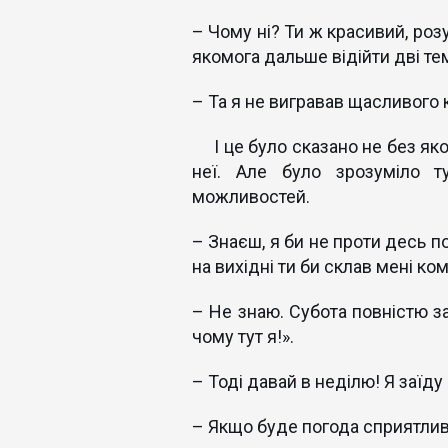
– Чому ні? Ти ж красивий, роз
якомога дальше відійти дві те
– Та я не вигравав щасливого к
І це було сказано не без якоїс
неї. Але було зрозуміло т
можливостей.
– Знаєш, я би не проти десь п
на вихідні ти би склав мені ко
– Не знаю. Субота повністю за
чому тут я!».
– Тоді давай в неділю! Я заїду 
– Якщо буде погода сприятлив