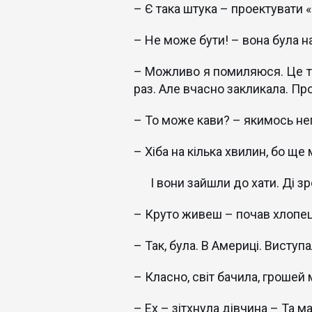
– Є така штука – проектувати 
– Не може бути! – вона була н
– Можливо я помиляюся. Це та
раз. Але вчасно закликала. Пр
– То може кави? – якимось не
– Хіба на кілька хвилин, бо ще
І вони зайшли до хати. Ді зро
– Круто живеш – почав хлопец
– Так, була. В Америці. Виступ
– Класно, світ бачила, грошей 
– Ех – зітхнула дівчина – Та ма