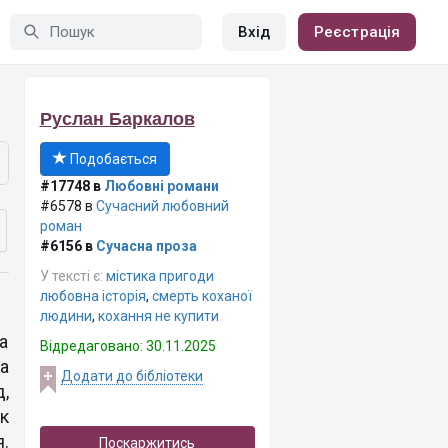
Вхід
Реєстрація
Руслан Баркалов
Подобається
#17748 в
Любовні романи
#6578 в
Сучасний любовний
роман
#6156 в
Сучасна проза
У тексті є:
містика пригоди
любовна історія
,
смерть коханої
людини
,
кохання не купити
а
Відредаговано: 30.11.2025
а
Додати до бібліотеки
,
як
.
Поскаржитись