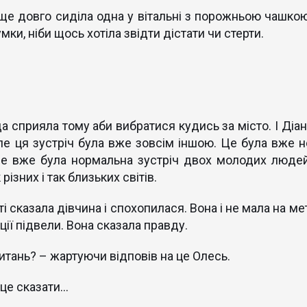
 ще довго сиділа одна у вітальні з порожньою чашкою
ки, ніби щось хотіла звідти дістати чи стерти.
прияла тому аби вибратися кудись за місто. І Діан
ле ця зустріч була вже зовсім іншою. Це була вже н
Це вже була нормальна зустріч двох молодих людей
ізних і так близьких світів.
 сказала дівчина і спохопилася. Вона і не мала на ме
ції підвели. Вона сказала правду.
питань? – жартуючи відповів на це Олесь.
і це сказати…