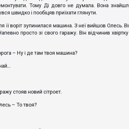
емонтувати. Тому Ді довго не думала. Вона знайшл
вся швидко і пообіцяв приїхати глянути.
 її воріт зупинилася машина. З неї вийшов Олесь. Ві
Напевно просто зі свого гаражу. Він відчинив хвіртку 
орога – Ну і де там твоя машина?
 чай…
ражу стояв новий сітроет.
лесь – То твоя?