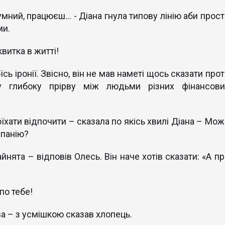
умний, працюєш… - Діана гнула типову лінію аби прост
ми.
витка в житті!
ь іронії. Звісно, він не мав наметі щось сказати про
у глибоку прірву між людьми різних фінансови
оїхати відпочити – сказала по якісь хвилі Діана – Мож
мпанію?
йнята – відповів Олесь. Він наче хотів сказати: «А пр
по тебе!
а – з усмішкою сказав хлопець.