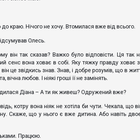
 до краю. Нічого не хочу. Втомилася вже від всього.
 підсумував Олесь.
він так сказав? Важко було відповісти. Ця так н
ий сенс вона ховає в собі. Яку тяжку правду ховає з
ін це звідкись знав. Знав, і добре розумів, що в жит
 вічна любов. І ніякі гроші її не замінять.
годилася Діана – А ти як живеш? Одружений вже?
, котру вона ніяк не хотіла би чути. Чекала, що ві
у. Скаже, що у нього є вже дитина. Або навіть двоє
тьками. Працюю.