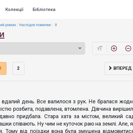
Колекції
Бібліотека
ий роман
Наслідок помилки
8
и
format_size
add_circle_outline
remove_circle_outline
1
2
ВПЕРЕД
вдалий день. Все валилося з рук. Не бралася жодн
ністю розбита, подавлена, втомлена. Дівчина вирішил
давно придбала. Стара хата за містом, великий сад
ашки співають. Ну чим не куточок раю на землі. Але, 
я. Тому від поїздки вона була змушена відмовитися