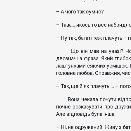
– А чого так сумно?
– Тааа… якось то все набридло
– Ну так, багаті теж плачуть –
Що він мав на увазі? Чому 
двозначна фраза. Який глибок
лаштунками сяючих усмішок. І в
головне любов. Справжня, чиста,
– Так, ще й як плачуть…. – по
Вона чекала почути відповідь
почне розказувати про дружин
Але відповідь була інша.
– Ні, не одружений. Живу з ба