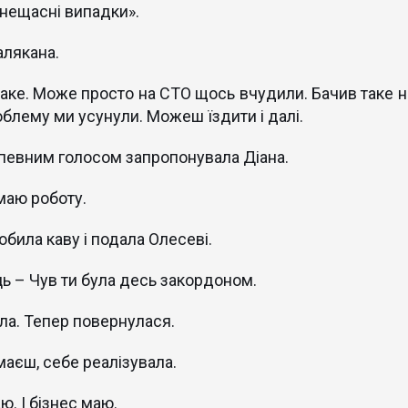
«нещасні випадки».
алякана.
ке. Може просто на СТО щось вчудили. Бачив таке н
облему ми усунули. Можеш їздити і далі.
певним голосом запропонувала Діана.
 маю роботу.
била каву і подала Олесеві.
ь – Чув ти була десь закордоном.
ала. Тепер повернулася.
маєш, себе реалізувала.
ю. І бізнес маю.