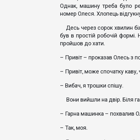
Однак, машину треба було р
номер Олеся. Хлопець відгукну
Десь через сорок хвилин біля
був в простій робочій формі. 
пройшов до хати.
– Привіт – проказав Олесь з п
– Привіт, може спочатку каву,
– Вибач, я трошки спішу.
Вони вийшли на двір. Біля га
– Гарна машинка – похвалив О
– Так, моя.