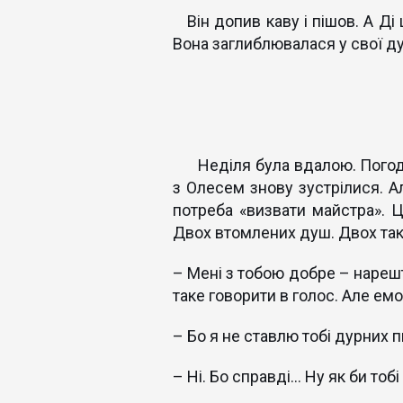
Він допив каву і пішов. А Ді
Вона заглиблювалася у свої дум
Неділя була вдалою. Погода с
з Олесем знову зустрілися. А
потреба «визвати майстра». 
Двох втомлених душ. Двох так р
– Мені з тобою добре – нарешті
таке говорити в голос. Але емо
– Бо я не ставлю тобі дурних 
– Ні. Бо справді… Ну як би тоб