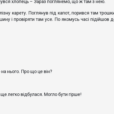
увся хлопець – Зараз поглянемо, що ж там з нею.
ізну карету. Поглянув під капот, порився там трошки
шину і провіряти там усе. По якомусь часі підійшов д
а нього. Про що це він?
 ще легко відбулася. Могло бути гірше!