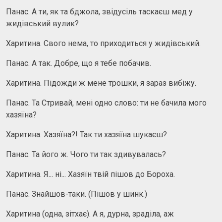
Панас. А ти, як та бджола, звідусіль таскаєш мед у
жидівський вулик?
Харитина. Свого нема, то приходиться у жидівський.
Панас. А так. Добре, що я тебе побачив.
Харитина. Підожди ж мене трошки, я зараз вибіжу.
Панас. Та Стривай, мені одно слово: ти не бачила мого
хазяїна?
Харитина. Хазяїна?! Так ти хазяїна шукаєш?
Панас. Та його ж. Чого ти так здивувалась?
Харитина. Я... ні... Хазяїн твій пішов до Бороха.
Панас. Знайшов-таки. (Пішов у шинк.)
Харитина (одна, зітхає). А я, дурна, зраділа, аж