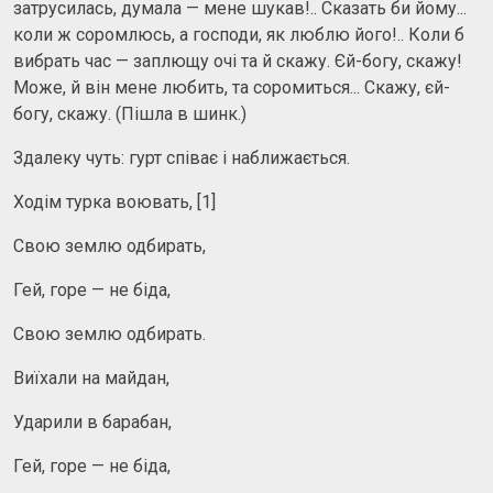
затрусилась, думала — мене шукав!.. Сказать би йому...
коли ж соромлюсь, а господи, як люблю його!.. Коли б
вибрать час — заплющу очі та й скажу. Єй-богу, скажу!
Може, й він мене любить, та соромиться... Скажу, єй-
богу, скажу. (Пішла в шинк.)
Здалеку чуть: гурт співає і наближається.
Ходім турка воювать, [1]
Свою землю одбирать,
Гей, горе — не біда,
Свою землю одбирать.
Виїхали на майдан,
Ударили в барабан,
Гей, горе — не біда,