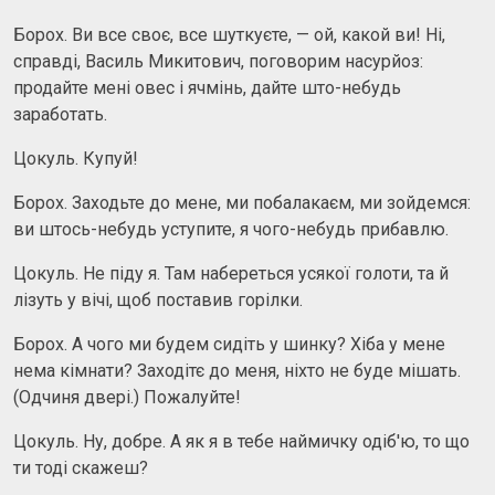
Борох. Ви все своє, все шуткуєте, — ой, какой ви! Ні,
справді, Василь Микитович, поговорим насурйоз:
продайте мені овес і ячмінь, дайте што-небудь
заработать.
Цокуль. Купуй!
Борох. Заходьте до мене, ми побалакаєм, ми зойдемся:
ви штось-небудь уступите, я чого-небудь прибавлю.
Цокуль. Не піду я. Там набереться усякої голоти, та й
лізуть у вічі, щоб поставив горілки.
Борох. А чого ми будем сидіть у шинку? Хіба у мене
нема кімнати? Заходітє до меня, ніхто не буде мішать.
(Одчиня двері.) Пожалуйте!
Цокуль. Ну, добре. А як я в тебе наймичку одіб'ю, то що
ти тоді скажеш?