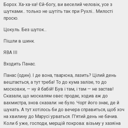
Борох. Ха-ха-ха! Єй-богу, ви веселий человік, усе з
шутками... только не шутіть так при Рухлі... Милості
просю.
Цокуль. Без шуток...
Пішли в шинк.
ЯВА III
Входить Панас.
Панас (один). І де вона, тварюка, лазить? Цілий день
вештається, а тут треба! То до кума залізе, то до
московки, — ну й бабій! Був і там, і там — не застав!
Сказали, що москалям овес продає, ходив аж до
вахмистра, знов сказали: не було. Чорт його знає, де й
шукать. А тут хотілось би до вечера справиться, щоб хоч
на хвилину до Марусі урваться. П'ятий день не бачив.
Коли б уже, господи, мерщій покрова: візьму у хазяїна