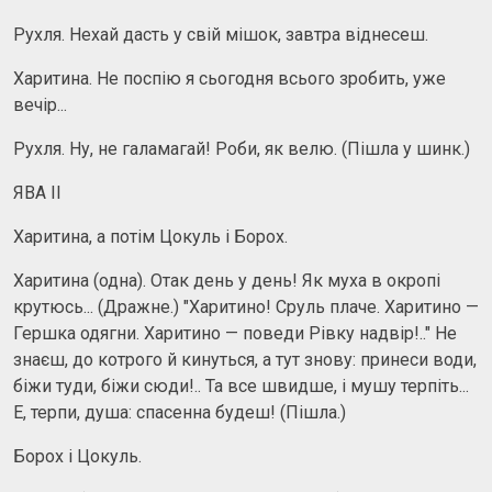
Рухля. Нехай дасть у свій мішок, завтра віднесеш.
Харитина. Не поспію я сьогодня всього зробить, уже
вечір...
Рухля. Ну, не галамагай! Роби, як велю. (Пішла у шинк.)
ЯВА II
Харитина, а потім Цокуль і Борох.
Харитина (одна). Отак день у день! Як муха в окропі
крутюсь... (Дражне.) "Харитино! Сруль плаче. Харитино —
Гершка одягни. Харитино — поведи Рівку надвір!.." Не
знаєш, до котрого й кинуться, а тут знову: принеси води,
біжи туди, біжи сюди!.. Та все швидше, і мушу терпіть...
Е, терпи, душа: спасенна будеш! (Пішла.)
Борох і Цокуль.