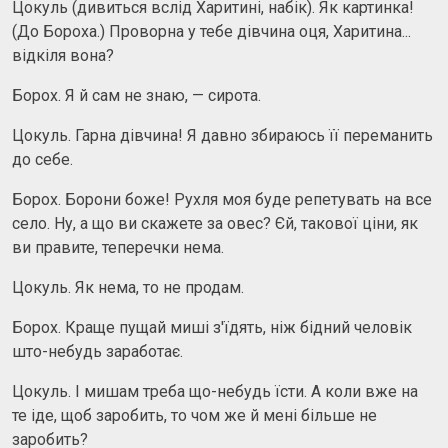
Цокуль (дивиться вслід Харитині, набік). Як картинка!
(До Бороха.) Проворна у тебе дівчина оця, Харитина...
відкіля вона?
Борох. Я й сам не знаю, — сирота.
Цокуль. Гарна дівчина! Я давно збираюсь її переманить
до себе.
Борох. Борони боже! Рухля моя буде репетувать на все
село. Ну, а що ви скажете за овес? Єй, такової ціни, як
ви правите, теперечки нема.
Цокуль. Як нема, то не продам.
Борох. Краще пущай миші з'їдять, ніж бідний человік
што-небудь заработає.
Цокуль. І мишам треба що-небудь їсти. А коли вже на
те іде, щоб заробить, то чом же й мені більше не
заробить?