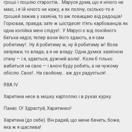
гроші і пошлю старостів... Маруся дума, що я нічого не
маю, і я їй нічого не кажу, а як полічу, скілько-то я
грошей зажив у хазяїна, то аж повищаю від радощів!
Горював, правда; зате ж шістдесят п'ять карбованців як
одна копійка мені слідує!.. У Марусі є від покійного
батька наділ, тепер вони його здають, а я сам
робитиму!.. Ну й робитиму ж, ну й робитиму ж! Вола
запряжи, то впаде, а я не впаду. Одна думка: хазяїном
стану — і я, здається, дужчий вола!.. Коли б тілько
вибиться на своє — і вночі буду робить, а на чужому
обісіло. Своє!.. На свойому... аж дух радується!..
ЯВА IV
Харитина несе в мішку картоплю і в руках курку.
Панас. О! Здрастуй, Харитинко!
Харитина (до себе). Він радий, що мене бачить; боже,
яка ж я щаслива!