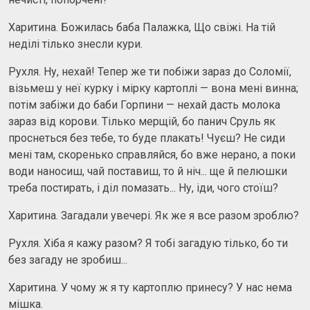
Харитина. Божилась баба Палажка, Що свіжі. На тій
неділі тілько знесли кури.
Рухля. Ну, нехай! Тепер же ти побіжи зараз до Соломії,
візьмеш у неї курку і мірку картоплі — вона мені винна;
потім забіжи до баби Горпини — нехай дасть молока
зараз від корови. Тілько мерщій, бо панич Сруль як
проснеться без тебе, то буде плакать! Чуєш? Не сиди
мені там, скоренько справляйся, бо вже нерано, а поки
води наносиш, чай поставиш, то й ніч... ще й пелюшки
треба постирать, і діл помазать... Ну, іди, чого стоїш?
Харитина. Загадали увечері. Як же я все разом зроблю?
Рухля. Хіба я кажу разом? Я тобі загадую тілько, бо ти
без загаду не зробиш...
Харитина. У чому ж я ту картоплю принесу? У нас нема
мішка.