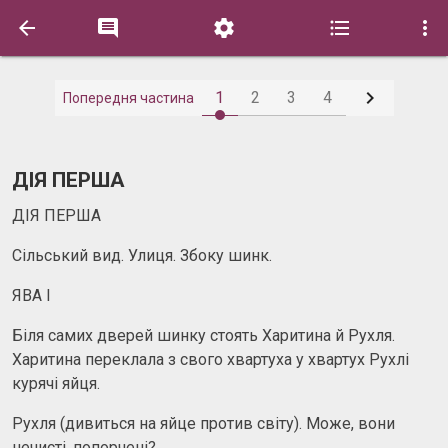






1
2
3
4
Попередня частина
ДІЯ ПЕРША
ДІЯ ПЕРША
Сільський вид. Улиця. Збоку шинк.
ЯВА І
Біля самих дверей шинку стоять Харитина й Рухля.
Харитина переклала з свого хвартуха у хвартух Рухлі
курячі яйця.
Рухля (дивиться на яйце против світу). Може, вони
нечисті, попорчені?