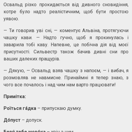
Освальд різко прокидається від дивного сновидіння,
котре було надто реалістичним, щоб бути простою
уявою.
— Ти говорив уві сні, — коментує Альвіна, протягуючи
чашку кави. — Надто гучно, щоб я прокинулась і
заварила тобі каву. Напевне, це побічна дія від моєї
присутності. Сильвестр також бачив дивні сни про
ваших далеких пращурів.
— Дякую, — Освальд взяв чашку з напоєм, — і вибач, я
розмовляв не навмисне. Принаймні я тепер знаю, з
чого все почалось і над чим нам варто працювати!
Примітка:
Роїться гáдка
– припускаю думку.
Дóпуст
– допуск.
Бери́ тебе морóка
– хрін з ним.