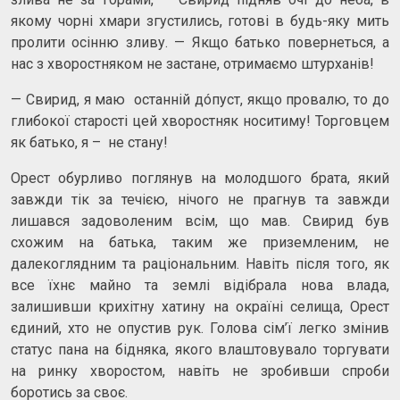
якому чорні хмари згустились, готові в будь-яку мить
пролити осінню зливу. — Якщо батько повернеться, а
нас з хворостняком не застане, отримаємо штурханів!
— Свирид, я маю останній дóпуст, якщо провалю, то до
глибокої старості цей хворостняк носитиму! Торговцем
як батько, я – не стану!
Орест обурливо поглянув на молодшого брата, який
завжди тік за течією, нічого не прагнув та завжди
лишався задоволеним всім, що мав. Свирид був
схожим на батька, таким же приземленим, не
далекоглядним та раціональним. Навіть після того, як
все їхнє майно та землі відібрала нова влада,
залишивши крихітну хатину на окраїні селища, Орест
єдиний, хто не опустив рук. Голова сім’ї легко змінив
статус пана на бідняка, якого влаштовувало торгувати
на ринку хворостом, навіть не зробивши спроби
боротись за своє.