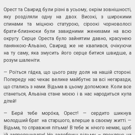
Орест та Свирид були різні в усьому, окрім зовнішності,
яку розділяли одну на двох. Високі, з широкими
спинами та міцною статурою, сіроокі чорноволосі
брати-близнюки були завидними женихами на всю
округу. Серце Ореста було зайнятим давно, красунею
панянкою-Альвіно, Свирид же не квапився, очікуючи
на ту саму, яка змусить його серце битися швидше, а
розум шаленіти.
— Роїться гáдка, що цього разу доля на нашій стороні.
Попереду нас чекає велике майбутнє за всі негаразди,
що стались з нами. Відьма в цьому допоможе. Коли все
станеться, Альвіна стане моєю і в нас народиться купа
дітей!
— Бери́ тебе морóка, Орест! — сердито шикнув
молодший брат на старшого, вперше в своєму житті. —
Відьма, то справжня пітьма! В тебе ж нічого немає, щоб
їй запропонувати! Не задобриш відьму – прокляне на