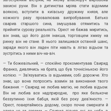
захисні руни. Він з дитинства мріяв стати відомим
воякою, вступити в київську дружину князя, але
кожного разу провалював випробування. Батько
сварив старшого сина, змушував отямитись та
прийняти сурову реальність. Орест не бажав миритись,
він знав, що його доля інакша, торговцем хмизу на
ринку він не стане. В нього залишився останній шанс,
заради якого він ладен піти навіть в лігво відьом та
зустрітись з ними віч-на-віч.
— Ти божевільний, — спокійно прокоментував Свирид
Франко, дивлячись на брата, що був точнісінькою його
копією. — Зв’язуватись із відьмами, собі дорожче. Хто
знає, що вона попросить взамін за виконання твого
бажання. — Свирид не любив магію, не любив відьом.
Він не любив все надприродне, про яке белькоче
беззупинно їхня бабця, якій без року дев’яносто. —
Орест, повертаймось додому, скоро почне смеркати й
злива не за горами, — Свирид підняв очі до неба, в