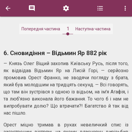





1
Попередня частина
Наступна частина
6. Сновидіння – Відьмин Яр 882 рік
— Князь Олег Віщий захопив Київську Русь, після того,
як відвідав Відьмин Яр на Лисій Горі, — серйозно
промовив Орест Франко, не зводячи погляду з брата,
який був молодшим на тридцять секунд. — Всі говорять,
що там він зустрівся з одною із відьом, на ім'я Агафія, і
та люб’язно виконала його бажання. То чого б і нам не
випробувати долю? Що втрачати?! Багатство й так від
нас пішло.
Орест міцно тримав в руках невеличкий спис із
загостреним вістрям, на якому власноруч вирізьбив