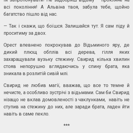
всі покоління! А Альвіна твоя, забула тебе, щойно
багатство пішло від нас.
— Так і скажи, що боїшся. Залишайся тут. Я сам піду й
проситиму за двох.
Орест впевнено покрокував до Відьминого яру, де
дикий плющ обплів всі дерева, гілля яких
захаращували вузьку стежину. Свирид кілька хвилин
стояв непорушно вглядаючись у спину брата, яка
зникала в розлитій сивій млі.
Свирид не любив магії, вважав, що все то темне й
нечисте, а особливо зустрічі з відьмами. Сам би Свирид
нізащо не вклав домовленості з чаклунками, навіть не
ступив на стежину до них, але заради брата, ладен йти
навіть в саме пекло.
***