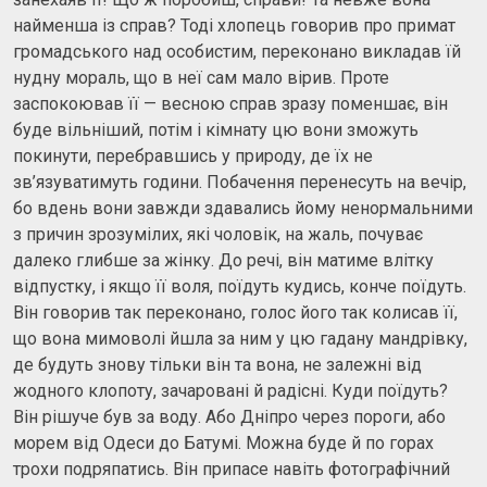
найменша із справ? Тоді хлопець говорив про примат
громадського над особистим, переконано викладав їй
нудну мораль, що в неї сам мало вірив. Проте
заспокоював її — весною справ зразу поменшає, він
буде вільніший, потім і кімнату цю вони зможуть
покинути, перебравшись у природу, де їх не
зв’язуватимуть години. Побачення перенесуть на вечір,
бо вдень вони завжди здавались йому ненормальними
з причин зрозумілих, які чоловік, на жаль, почуває
далеко глибше за жінку. До речі, він матиме влітку
відпустку, і якщо її воля, поїдуть кудись, конче поїдуть.
Він говорив так переконано, голос його так колисав її,
що вона мимоволі йшла за ним у цю гадану мандрівку,
де будуть знову тільки він та вона, не залежні від
жодного клопоту, зачаровані й радісні. Куди поїдуть?
Він рішуче був за воду. Або Дніпро через пороги, або
морем від Одеси до Батумі. Можна буде й по горах
трохи подряпатись. Він припасе навіть фотографічний