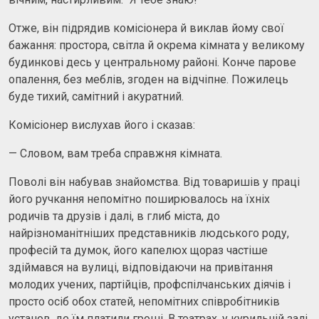
Отже, він підрядив комісіонера й виклав йому свої
бажання: простора, світла й окрема кімната у великому
будинкові десь у центральному районі. Конче парове
опалення, без меблів, згоден на відчіпне. Пожилець
буде тихий, самітний і акуратний.
Комісіонер вислухав його і сказав:
— Словом, вам треба справжня кімната.
Поволі він набував знайомства. Від товаришів у праці
його ручкання непомітно поширювалось на їхніх
родичів та друзів і далі, в глиб міста, до
найрізноманітніших представників людського роду,
професій та думок, його капелюх щораз частіше
здіймався на вулиці, відповідаючи на привітання
молодих учених, партійців, профспілчанських діячів і
просто осіб обох статей, непомітних співробітників
установ, де їм платили гроші. В театрах, у курильній залі