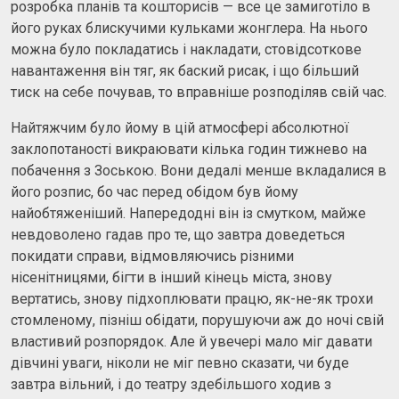
розробка планів та кошторисів — все це замиготіло в
його руках блискучими кульками жонглера. На нього
можна було покладатись і накладати, стовідсоткове
навантаження він тяг, як баский рисак, і що більший
тиск на себе почував, то вправніше розподіляв свій час.
Найтяжчим було йому в цій атмосфері абсолютної
заклопотаності викраювати кілька годин тижнево на
побачення з Зоською. Вони дедалі менше вкладалися в
його розпис, бо час перед обідом був йому
найобтяженіший. Напередодні він із смутком, майже
невдоволено гадав про те, що завтра доведеться
покидати справи, відмовляючись різними
нісенітницями, бігти в інший кінець міста, знову
вертатись, знову підхоплювати працю, як-не-як трохи
стомленому, пізніш обідати, порушуючи аж до ночі свій
властивий розпорядок. Але й увечері мало міг давати
дівчині уваги, ніколи не міг певно сказати, чи буде
завтра вільний, і до театру здебільшого ходив з