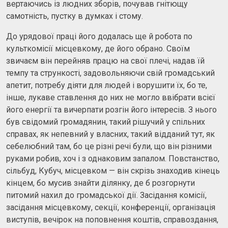
вертаючись із людних зборів, почував гнітющу
самотність, пустку в думках і стому.
До урядової праці його додалась ще й робота по
культкомісії місцевкому, де його обрано. Своїм
звичаєм він перейняв працю на свої плечі, надав їй
темпу та стрункості, задовольняючи свій громадський
апетит, потребу діяти для людей і ворушити їх, бо те,
інше, лукаве ставлення до них не могло ввібрати всієї
його енергії та вичерпати розгін його інтересів. З нього
був свідомий громадянин, такий рішучий у спільних
справах, як непевний у власних, такий відданий тут, як
себелюбний там, бо це різні речі були, що він різними
руками робив, хоч і з однаковим запалом. Повстанство,
сільбуд, Кубуч, місцевком — він скрізь знаходив кінець
кінцем, бо мусив знайти ділянку, де б розгорнути
питомий нахил до громадської дії. Засідання комісії,
засідання місцевкому, секції, конференції, організація
виступів, вечірок на поповнення коштів, справоздання,