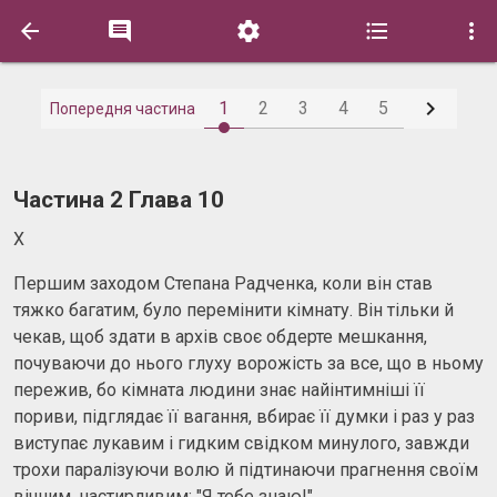






1
2
3
4
5
Попередня частина
Частина 2 Глава 10
X
Першим заходом Степана Радченка, коли він став
тяжко багатим, було перемінити кімнату. Він тільки й
чекав, щоб здати в архів своє обдерте мешкання,
почуваючи до нього глуху ворожість за все, що в ньому
пережив, бо кімната людини знає найінтимніші її
пориви, підглядає її вагання, вбирає її думки і раз у раз
виступає лукавим і гидким свідком минулого, завжди
трохи паралізуючи волю й підтинаючи прагнення своїм
вічним, настирливим: "Я тебе знаю!"