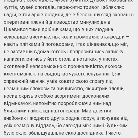
чуттів, музей спогадів, пережитих тривог і збляклих
надій, в той архів людини, де в безлічі шухляд сховані її
оперативні плани й діловодство минулих днів.
Цікавився тими дрібничками, що в них людина
яскравіше виступає, ніж коли промовляє з кафедри —
навіть плітками й поговорами, і так цікавився, що міг,
не заставши вдома когось і попросившись записку
написати, ритись у його столі, в нотатках, у листах,
охоплений непереможною пронизливістю, якоюсь
клептоманією на свідоцтва чужого існування. І, як
справжній маніяк, умів ховати свою спрагу під
незмінним спокоєм та зичливістю, як хитрий злодій,
носив скрізь з собою асортимент досконалих
відмикачок, непомітно пророблюючи ним над
ближніми найскладніші операції. Мав десятки
знайомих і жодного друга, ходив поруч, а почував від
усіх незмірну віддаль, бо завжди між ним і будь-ким
було скло, збільшувальне скло дослідника. І часто,