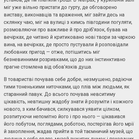
міг уже вільно пристати до гурту, де обговорено
виставу, виконавців та враження, міг зайти десь на
склянку чаю, міг на вулиці з кимсь півгодини погуляти,
розмовляючи про важливе й про дріб’язок, бував на
вечірках, де читано й критиковано нові твори за чаркою
вина, на вечірках, де просто пустували й розповідали
любовних пригод — отже, потішитись міг
безневинними розривками, що до них інстинктивно
прагне стомлена від обов’язків душа.
В товаристві почував себе добре, незмушено, радіючи
тими тоненькими ниточками, що плів між людьми, як
старанний павук. До всього почував невситиму
цікавість, невтишну жадобу знати й розуміти і кожного
нового, з ким бачився, силкувався уявити цілком,
розпитуючи непомітно його і про нього — цікавився
його побутом, поглядами, роботою, постерігав його мрії
й захоплення, жадав прийти в той таємничий музей, що
людина з себе являє, музей зужитих думок і похованих