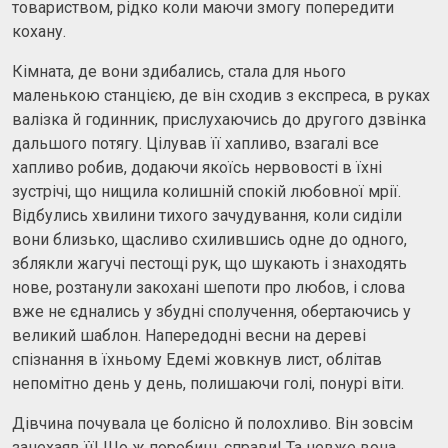
товариством, рідко коли маючи змогу попередити
кохану.
Кімната, де вони здибались, стала для нього
маленькою станцією, де він сходив з експреса, в руках
валізка й годинник, прислухаючись до другого дзвінка
дальшого потягу. Цілував її хапливо, взагалі все
хапливо робив, додаючи якоїсь нервовості в їхні
зустрічі, що нищила колишній спокій любовної мрії.
Відбулись хвилини тихого зачудування, коли сиділи
вони близько, щасливо схилившись одне до одного,
зблякли жагучі пестощі рук, що шукають і знаходять
нове, розтанули закохані шепоти про любов, і слова
вже не єднались у збудні сполучення, обертаючись у
великий шаблон. Напередодні весни на дереві
спізнання в їхньому Едемі жовкнув лист, облітав
непомітно день у день, полишаючи голі, понурі віти.
Дівчина почувала це болісно й полохливо. Він зовсім
занехаяв її! Що ж поробиш, справи! Та невже вона