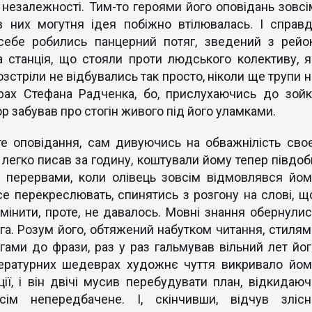
ї незалежності. Тим-то героями його оповідань зовсі
 них могутня ідея побіжно втілювалась. І справді
 себе робились панцерний потяг, зведений з рейок
 станція, що стояли проти людського колективу, я
озстріли не відбувались так просто, ніколи ще трупи н
орах Стефана Радченка, бо, прислухаючись до зойк
р забував про стогін живого під його уламками.
те оповідання, сам дивуючись на обважнілість своє
ін легко писав за годину, коштували йому тепер півдоб
и перервами, коли олівець зовсім відмовлявся йом
 перекреслювать, спинятись з розгону на слові, що
амінити, проте, не давалось. Мовні знання обернулис
а. Розум його, обтяжений набутком читання, стилям
ами до фрази, раз у раз гальмував вільний лет йог
ітературних шедеврах художнє чуття викривало йом
ії, і він двічі мусив перебудувати план, відкидаюч
ім непередбачене. І, скінчивши, відчув злісн