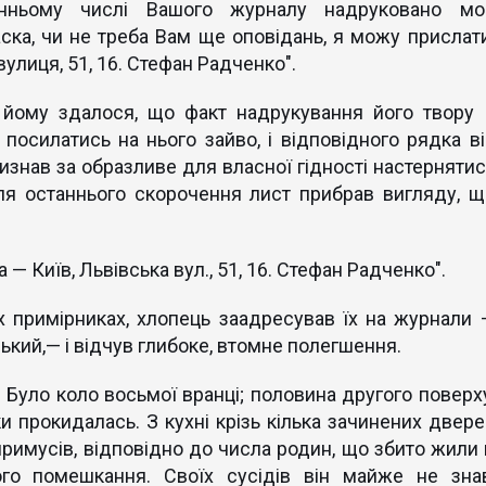
анньому числі Вашого журналу надруковано мо
аска, чи не треба Вам ще оповідань, я можу прислати
улиця, 51, 16. Стефан Радченко".
, йому здалося, що факт надрукування його твору 
посилатись на нього зайво, і відповідного рядка ві
знав за образливе для власної гідності настернятис
сля останнього скорочення лист прибрав вигляду, щ
— Київ, Львівська вул., 51, 16. Стефан Радченко".
 примірниках, хлопець заадресував їх на журнали 
ський,— і відчув глибоке, втомне полегшення.
і. Було коло восьмої вранці; половина другого поверху
ки прокидалась. З кухні крізь кілька зачинених двере
римусів, відповідно до числа родин, що збито жили 
ого помешкання. Своїх сусідів він майже не знав