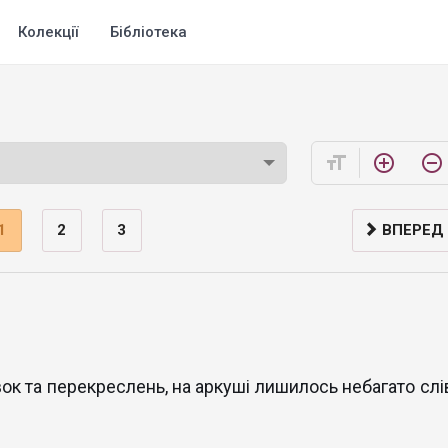
Колекції
Бібліотека
format_size
add_circle_outline
remove_circle_outline
1
2
3
ВПЕРЕД
вок та перекреслень, на аркуші лишилось небагато слів