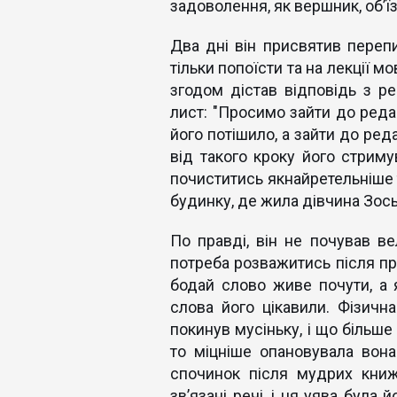
задоволення, як вершник, об’ї
Два дні він присвятив перепи
тільки попоїсти та на лекції м
згодом дістав відповідь з ре
лист: "Просимо зайти до реда
його потішило, а зайти до ред
від такого кроку його стриму
почиститись якнайретельніше 
будинку, де жила дівчина Зось
По правді, він не почував ве
потреба розважитись після пра
бодай слово живе почути, а я
слова його цікавили. Фізична
покинув мусіньку, і що більше
то міцніше опановувала вона
спочинок після мудрих книж
зв’язані речі, і ця уява була