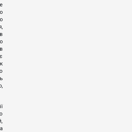
е
о
ю
,
в
о
в
є
к
о
ь
о,
ї
о
,
а