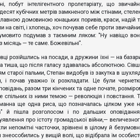
і, побут інтелігентного пролетаріату, що звичайн
десят кубічних метрів замкненого між стінами, стеле
славною домовиною юнацьких поривів, краси, надій т
 на світі, і хлопець, хоч почував себе проти звичайни
умовито подумав з таємним ляком: "Ну навіщо вон
з місяць — те саме. Божевільні".
овці розійшлись на посади, а дружини їхні — на базари
 тиша, що після галасу здавалась абсолютною. Сівш
ям старої пальми, Степан видобув із закутка в шухляд
м, і почав уважно їх розкладати. Це були чернетк
овідань, разом три кінчених та одне почате, розміро
е спільних із ними темою — революція і повстання. Т
таманна ще одна риса, що позначалась цілком уже н
а" й пішла розголосом і по дальших оповідання
уявлення про істоту громадської війни,— величезног
ли непомітні часточки, зрівнені в цілому й безумовн
 знеособились у вищій волі, що відібрала їм особист