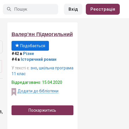
Вхід
Реєстрація
Валер'ян Підмогильний
Подобається
#42 в
Різне
#4 в
Історичний роман
У тексті є:
зно
,
шкільна програма
11 клас
Відредаговано: 15.04.2020
Додати до бібліотеки
Поскаржитись
,