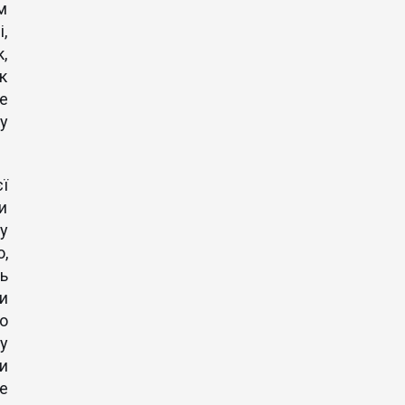
м
,
,
к
е
у
ї
и
у
,
ь
и
о
у
и
е