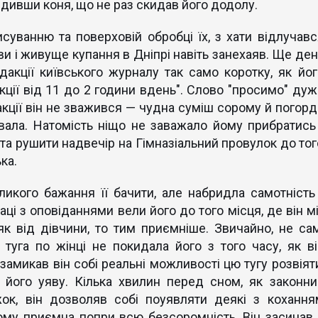
здивши коня, що не раз скидав його додолу.
суванню та поверховій обробці їх, з хати відлучавс
ови і живуще купання в Дніпрі навіть занехаяв. Ще де
дакції київського журналу так само коротку, як йог
кції від 11 до 2 години вдень". Слово "просимо" дуж
акції він не зважився — чудна суміш сорому й погорд
вала. Натомість ніщо не заважало йому прибратись 
та рушити надвечір на Гімназіальний провулок до тог
ка.
ликого бажання її бачити, але набридла самотність 
ці з оповіданнями вели його до того місця, де він мі
к від дівчини, то тим приємніше. Звичайно, не сам
 туга по жінці не покидала його з того часу, як ві
 замикав він собі реальні можливості цю тугу розвіяти
 його уяву. Кілька хвилин перед сном, як законни
ок, він дозволяв собі поуявляти деякі з кохання
 йому приємна попри всю безсоромність. Він засинав 