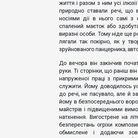
життя і разом з ним усі ілюзі
природно ставали речі, що в
носіями дії в нього самі з
спалений маєток або здобута
виразні особи. Тому ніде ще р
лягали так покірно, як у тв
зруйнованого панцерника, авто
До вечора він закінчив поча
руки. Ті сторінки, що раніш в
напруженої праці з прикрим
служити. Йому доводилось усе
до речі, не пасувало, але й з
йому в безпосереднього ворог
майстрів і підвищеними вимог
натхнення. Вигострене на л
безперестань огріхи композиц
обмислене і додаючи зовс