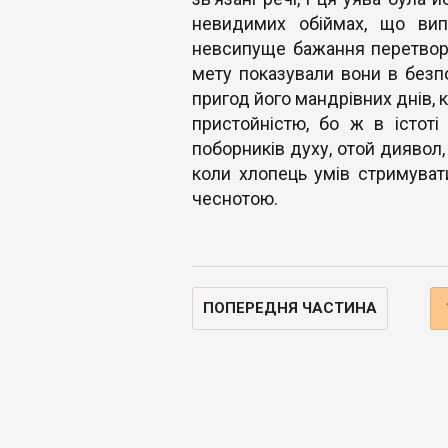
невидимих обіймах, що вип
невсипуще бажання перетворит
мету показували вони в безпо
пригод його мандрівних днів, 
пристойністю, бо ж в істоті
поборників духу, отой диявол,
коли хлопець умів стримуват
чеснотою.
ПОПЕРЕДНЯ ЧАСТИНА