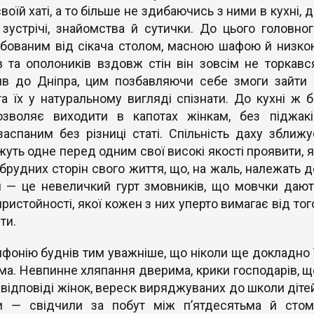
оїй хаті, а то більше не здибаючись з ними в кухні, д
зустрічі, знайомства й сутички. До цього головног
рбованим від сікача столом, масною шафою й низко
в та ополоників вздовж стін він зовсім не торкався
див до Дніпра, цим позбавляючи себе змоги зайти 
 їх у натуральному вигляді спізнати. До кухні ж б
зволяє виходити в капотах жінкам, без піджакі
аспаним без різниці статі. Спільність даху зближу
уть одне перед одним свої високі якості проявити, я
брудних сторін свого життя, що, на жаль, належать д
 — це невеличкий гурт змовників, що мовчки дают
ристойності, якої кожен з них уперто вимагає від тог
ти.
фонію буднів тим уважніше, що ніколи ще докладно ї
ома. Невпинне хляпання дверима, крики господарів, щ
 відповіді жінок, вереск виряджуваних до школи дітей
и — свідчили за побут між п’ятдесятьма й стом