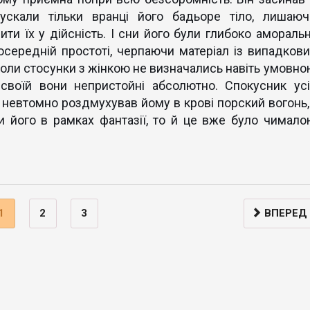
ускали тільки вранці його бадьоре тіло, лишаюч
и їх у дійсність. І сни його були глибоко аморальні
середній простоті, черпаючи матеріал із випадкови
коли стосунки з жінкою не визначались навіть умовно
 своїй вони непристойні абсолютно. Спокусник усі
 невтомно роздмухував йому в крові порский вогонь, 
и його в рамках фантазії, то й це вже було чимало
1
2
3
ВПЕРЕД