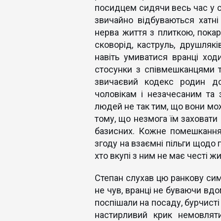
посидцем сидячи весь час у св
звичайно відбуваються хатні 
нерва життя з плиткою, пока
сковорід, каструль, друшлякі
навіть умиватися вранці хо
стосунки з співмешканцями та
звичаєвий кодекс родин до
чоловікам і незачесаним та з
людей не так тим, що вони мож
тому, що незмога їм заховати 
базисних. Кожне помешкання
згоду на взаємні пільги щодо п
хто вкупі з ним не має честі жи
Степан слухав цю ранкову сим
не чув, вранці не буваючи вд
поспішали на посаду, бурчисті
настирливий крик немовлят