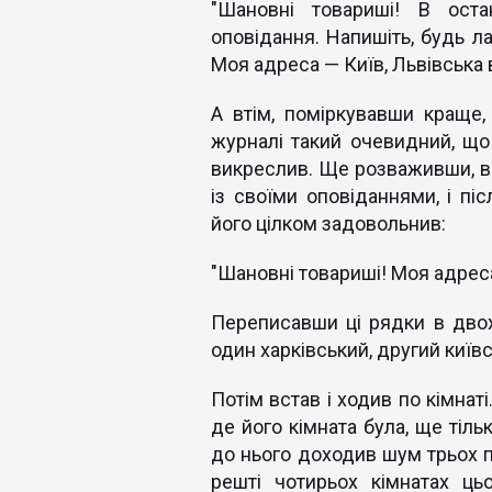
"Шановні товариші! В ост
оповідання. Напишіть, будь л
Моя адреса — Київ, Львівська в
А втім, поміркувавши краще
журналі такий очевидний, що 
викреслив. Ще розваживши, ви
із своїми оповіданнями, і пі
його цілком задовольнив:
"Шановні товариші! Моя адреса 
Переписавши ці рядки в двох
один харківський, другий київ
Потім встав і ходив по кімнат
де його кімната була, ще тіль
до нього доходив шум трьох п
решті чотирьох кімнатах ць