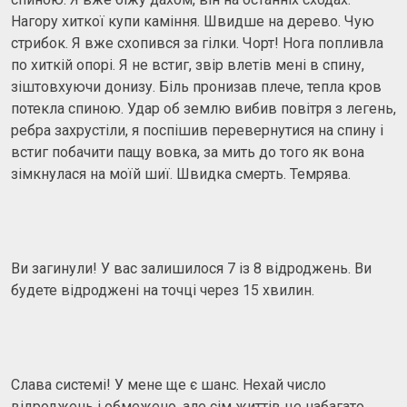
Нагору хиткої купи каміння. Швидше на дерево. Чую
стрибок. Я вже схопився за гілки. Чорт! Нога попливла
по хиткій опорі. Я не встиг, звір влетів мені в спину,
зіштовхуючи донизу. Біль пронизав плече, тепла кров
потекла спиною. Удар об землю вибив повітря з легень,
ребра захрустіли, я поспішив перевернутися на спину і
встиг побачити пащу вовка, за мить до того як вона
зімкнулася на моїй шиї. Швидка смерть. Темрява.
Ви загинули! У вас залишилося 7 із 8 відроджень. Ви
будете відроджені на точці через 15 хвилин.
Слава системі! У мене ще є шанс. Нехай число
відроджень і обмежено, але сім життів це набагато