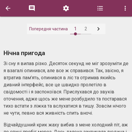






1
2
Попередня частина
Нічна пригода
Зі сну я випав різко. Десяток секунд не міг зрозуміти де
я взагалі опинився, але все ж справився. Так, звісно, я
втратив пам’ять, опинився в ліс та отримав якийсь
дивний інтерфейс, все це швидко пролетіло в
свідомості і я заспокоївся. Прислухався до звуків
оточення, адже щось же мене розбудило та постарався
тихо встати з ліжка та вслухатися в тишу. Зовсім нічого
не чути, певно вся живність спить вночі.
Відчайдушний крик жаху вибив з мене холодний піт, аж
по спині пробіг мороз. Десь далеко закричала людина і,