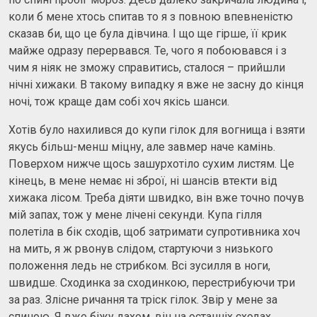
коли б мене хтось спитав то я з повною впевненістю
сказав би, що це була дівчина. І що ще гірше, її крик
майже одразу перервався. Те, чого я побоювався і з
чим я ніяк не зможу справитись, сталося – прийшли
нічні хижаки. В такому випадку я вже не засну до кінця
ночі, тож краще дам собі хоч якісь шанси.
Хотів було нахилився до купи гілок для вогнища і взяти
якусь більш-менш міцну, але завмер наче камінь.
Поверхом нижче щось зашурхотіло сухим листям. Це
кінець, в мене немає ні зброї, ні шансів втекти від
хижака лісом. Треба діяти швидко, він вже точно почув
мій запах, тож у мене лічені секунди. Купа гілля
полетіла в бік сходів, щоб затримати супротивника хоч
на мить, я ж рвонув слідом, стартуючи з низького
положення ледь не стрибком. Всі зусилля в ноги,
швидше. Сходинка за сходинкою, перестрибуючи три
за раз. Злісне ричання та тріск гілок. Звір у мене за
спиною. Я вже біжу дахом, він на останніх сходах.