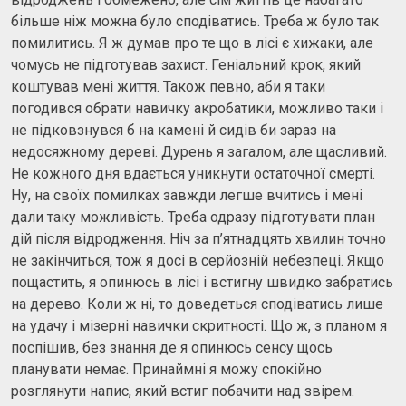
більше ніж можна було сподіватись. Треба ж було так
помилитись. Я ж думав про те що в лісі є хижаки, але
чомусь не підготував захист. Геніальний крок, який
коштував мені життя. Також певно, аби я таки
погодився обрати навичку акробатики, можливо таки і
не підковзнувся б на камені й сидів би зараз на
недосяжному дереві. Дурень я загалом, але щасливий.
Не кожного дня вдається уникнути остаточної смерті.
Ну, на своїх помилках завжди легше вчитись і мені
дали таку можливість. Треба одразу підготувати план
дій після відродження. Ніч за п’ятнадцять хвилин точно
не закінчиться, тож я досі в серйозній небезпеці. Якщо
пощастить, я опинюсь в лісі і встигну швидко забратись
на дерево. Коли ж ні, то доведеться сподіватись лише
на удачу і мізерні навички скритності. Що ж, з планом я
поспішив, без знання де я опинюсь сенсу щось
планувати немає. Принаймні я можу спокійно
розглянути напис, який встиг побачити над звірем.