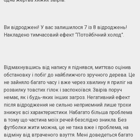
Ви відроджені! У вас залишилося 7 із 8 відроджень!
Накладено тимчасовий ефект “Потойбічний холод”.
Відмахнувшись від напису я піднявся, миттєво оцінив
обстановку і побіг до найближчого зручного дерева. Це
не зайняло багато часу і вже через хвилину я приліг на
розвилку товстих гілок і заспокоївся. Звірів поруч
немає, як і будь-яких інших загроз. Негативний ефект
після відродження не сильно неприємний лише трохи
знижує всі характеристики. Набагато більша проблема
в тому що частина моїх речей безслідно зникла. Без
футболки жити можна, це не така вже і проблема, на
відміну від втраченого взуття. Мені доведеться багато