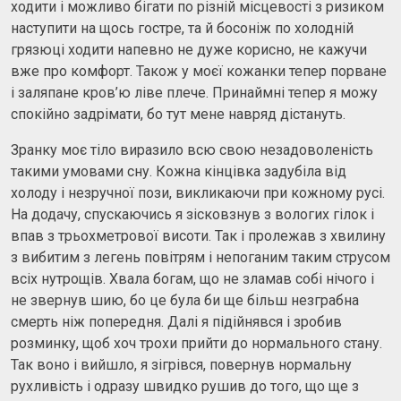
ходити і можливо бігати по різній місцевості з ризиком
наступити на щось гостре, та й босоніж по холодній
грязюці ходити напевно не дуже корисно, не кажучи
вже про комфорт. Також у моєї кожанки тепер порване
і заляпане кров’ю ліве плече. Принаймні тепер я можу
спокійно задрімати, бо тут мене навряд дістануть.
Зранку моє тіло виразило всю свою незадоволеність
такими умовами сну. Кожна кінцівка задубіла від
холоду і незручної пози, викликаючи при кожному русі.
На додачу, спускаючись я зісковзнув з вологих гілок і
впав з трьохметрової висоти. Так і пролежав з хвилину
з вибитим з легень повітрям і непоганим таким струсом
всіх нутрощів. Хвала богам, що не зламав собі нічого і
не звернув шию, бо це була би ще більш незграбна
смерть ніж попередня. Далі я підійнявся і зробив
розминку, щоб хоч трохи прийти до нормального стану.
Так воно і вийшло, я зігрівся, повернув нормальну
рухливість і одразу швидко рушив до того, що ще з