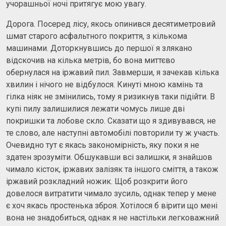
учорашньої ночі притягує мою увагу.
Дорога. Посеред лісу, якось опинився десятиметровий
шмат старого асфальтного покриття, з кількома
машинами. Доторкнувшись до першої я злякано
відскочив на кілька метрів, бо вона миттєво
обернулася на іржавий пил. Завмерши, я зачекав кілька
хвилин і нічого не відбулося. Кинуті мною камінь та
гілка ніяк не змінились, тому я ризикнув таки підійти. В
купі пилу залишилися лежати чомусь лише дві
покришки та лобове скло. Сказати що я здивувався, не
те слово, але наступні автомобілі повторили ту ж участь.
Очевидно тут є якась закономірність, яку поки я не
здатен зрозуміти. Обшукавши всі залишки, я знайшов
чимало кісток, іржавих залізяк та іншого сміття, а також
іржавий розкладний ножик. Щоб розкрити його
довелося витратити чимало зусиль, однак тепер у мене
є хоч якась простенька зброя. Хотілося б вірити що мені
вона не знадобиться, однак я не настільки легковажний