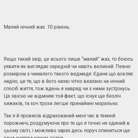
Малий нічний жах. 10 рівень.
Якщо такий звір, це всього лише “малий” жах, то боюсь
уявити як виглядає середній чи навіть великий. Певно
розміром з чималого такого ведмедя. Єдине що вселяє
надію, це те, що в його назві чітко вказано на нічний
спосіб життя, тож вдень я навряд чи з ними зустрінусь.
Це звісно не відміняє той факт, що існує ще безліч
хижаків, та хоч трохи легше принаймні морально.
Так я й провисів відрахований мені час в темній
порожнечі, роздумуючи про те що я точно не єдиний в
цьому світі, і можливо зараз десь поруч опиниться ще
одна жертва хижих звірів.