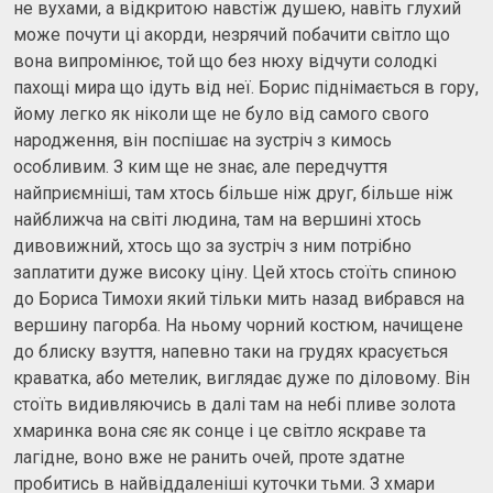
не вухами, а відкритою навстіж душею, навіть глухий
може почути ці акорди, незрячий побачити світло що
вона випромінює, той що без нюху відчути солодкі
пахощі мира що ідуть від неї. Борис піднімається в гору,
йому легко як ніколи ще не було від самого свого
народження, він поспішає на зустріч з кимось
особливим. З ким ще не знає, але передчуття
найприємніші, там хтось більше ніж друг, більше ніж
найближча на світі людина, там на вершині хтось
дивовижний, хтось що за зустріч з ним потрібно
заплатити дуже високу ціну. Цей хтось стоїть спиною
до Бориса Тимохи який тільки мить назад вибрався на
вершину пагорба. На ньому чорний костюм, начищене
до блиску взуття, напевно таки на грудях красується
краватка, або метелик, виглядає дуже по діловому. Він
стоїть видивляючись в далі там на небі пливе золота
хмаринка вона сяє як сонце і це світло яскраве та
лагідне, воно вже не ранить очей, проте здатне
пробитись в найвіддаленіші куточки тьми. З хмари