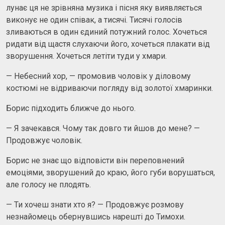
лунає ця не зрівняна музика і пісня яку виявляється
виконує не один співак, а тисячі. Тисячі голосів
зливаються в один єдиний потужний голос. Хочеться
ридати від щастя слухаючи його, хочеться плакати від
зворушення. Хочеться летіти туди у хмари.
— Небесний хор, — промовив чоловік у діловому
костюмі не відриваючи погляду від золотої хмаринки.
Борис підходить ближче до нього.
— Я зачекався. Чому так довго ти йшов до мене? —
Продовжує чоловік.
Борис не знає що відповісти він переповнений
емоціями, зворушений до краю, його губи ворушаться,
але голосу не плодять.
— Ти хочеш знати хто я? — Продовжує розмову
незнайомець обернувшись нарешті до Тимохи.