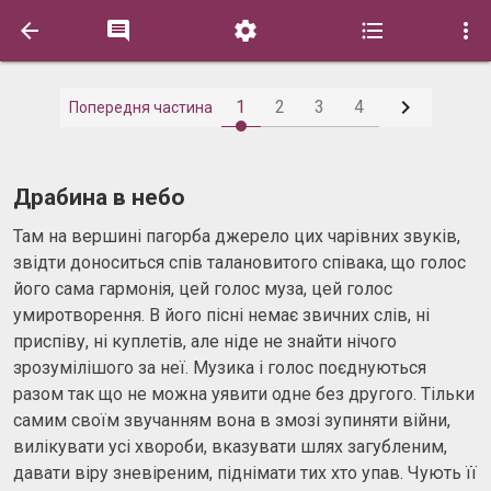






1
2
3
4
Попередня частина
Драбина в небо
Там на вершині пагорба джерело цих чарівних звуків,
звідти доноситься спів талановитого співака, що голос
його сама гармонія, цей голос муза, цей голос
умиротворення. В його пісні немає звичних слів, ні
приспіву, ні куплетів, але ніде не знайти нічого
зрозумілішого за неї. Музика і голос поєднуються
разом так що не можна уявити одне без другого. Тільки
самим своїм звучанням вона в змозі зупиняти війни,
вилікувати усі хвороби, вказувати шлях загубленим,
давати віру зневіреним, піднімати тих хто упав. Чують її