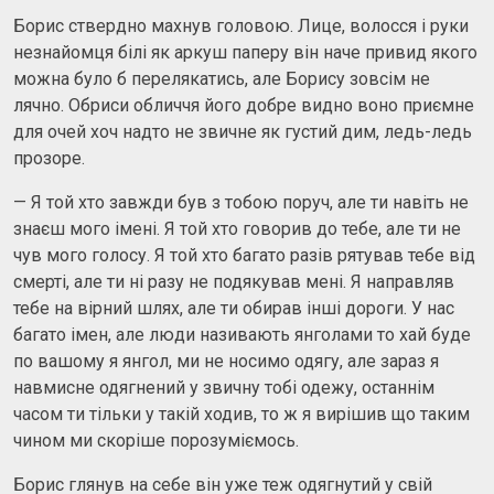
Борис ствердно махнув головою. Лице, волосся і руки
незнайомця білі як аркуш паперу він наче привид якого
можна було б перелякатись, але Борису зовсім не
лячно. Обриси обличчя його добре видно воно приємне
для очей хоч надто не звичне як густий дим, ледь-ледь
прозоре.
— Я той хто завжди був з тобою поруч, але ти навіть не
знаєш мого імені. Я той хто говорив до тебе, але ти не
чув мого голосу. Я той хто багато разів рятував тебе від
смерті, але ти ні разу не подякував мені. Я направляв
тебе на вірний шлях, але ти обирав інші дороги. У нас
багато імен, але люди називають янголами то хай буде
по вашому я янгол, ми не носимо одягу, але зараз я
навмисне одягнений у звичну тобі одежу, останнім
часом ти тільки у такій ходив, то ж я вирішив що таким
чином ми скоріше порозуміємось.
Борис глянув на себе він уже теж одягнутий у свій