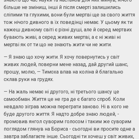
більше не зміниш, інші й після смерті залишились
сліпими та глухими, вони були мертві ще за свого життя
тож нічого дивного в їх поведінці немає. У цьому як ти
кажеш дивному світі є різні душі, але й серед мертвих
бувають живі, а серед живих мертві, а є ні живі ні
мертві як от ти що не знають жити чи не жити.
— Я знаю що хочу жити. Я хочу повернутись у світ
живих людей, поверни мене назад, дай другий шанс,
прошу, молю, — Тимоха впав на коліна й благально
склав руки на грудях.
— На жаль немає ні другого, ні третього шансу це
самообман. Життя це не гра де є багато спроб. Коли
невдало зіграв можна переграти заново. Ні в кого не
буде другого життя. Я надто добре знаю людей, -
промовив янгол суворим голосом і таким же суворим
поглядом глянув на Бориса - сьогодні ви просите одне а
завтра заблагаєте інше. Сьогодні ти хочеш у світ живих,