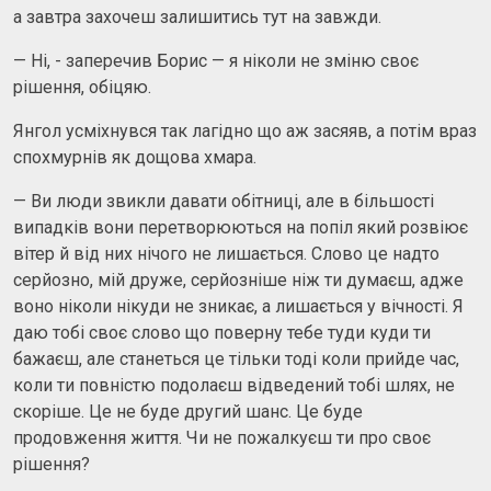
а завтра захочеш залишитись тут на завжди.
— Ні, - заперечив Борис — я ніколи не зміню своє
рішення, обіцяю.
Янгол усміхнувся так лагідно що аж засяяв, а потім враз
спохмурнів як дощова хмара.
— Ви люди звикли давати обітниці, але в більшості
випадків вони перетворюються на попіл який розвіює
вітер й від них нічого не лишається. Слово це надто
серйозно, мій друже, серйозніше ніж ти думаєш, адже
воно ніколи нікуди не зникає, а лишається у вічності. Я
даю тобі своє слово що поверну тебе туди куди ти
бажаєш, але станеться це тільки тоді коли прийде час,
коли ти повністю подолаєш відведений тобі шлях, не
скоріше. Це не буде другий шанс. Це буде
продовження життя. Чи не пожалкуєш ти про своє
рішення?