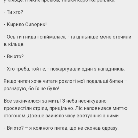
- Ти хто?
- Кирило Сиверик!
- Ось ти гнида і спіймалася, - та щільніше мене оточили
в кільце.
- Ви хто?
- Хто треба, той і є, - пожартували один з нападників.
Якщо читач хоче читати розлогі мої подальші битви –
розчарую, бо їх не було!
Все закінчилося за мить! З неба неочікувано
просвистіли стріли, прицільно. Ліс наповнився миттю
стогоном. Довше зайняло часу вовтузіння з ними.
- Ви хто? – я кожного питав, що не сконав одразу.