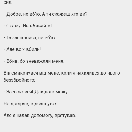
сил.
- Добре, не вб’ю. А ти скажеш хто ви?
- Скажу. Не вбивайте!
- Та заспокійся, не вб’ю.
- Але всіх вбили!
- Вбив, бо зневажали мене.
Він смиконувся від мене, коли я нахилився до нього
беззбройного:
- Заспокойся! Дай допоможу.
Не довіряв, відсапнувся.
Але я надав допомогу, врятував.