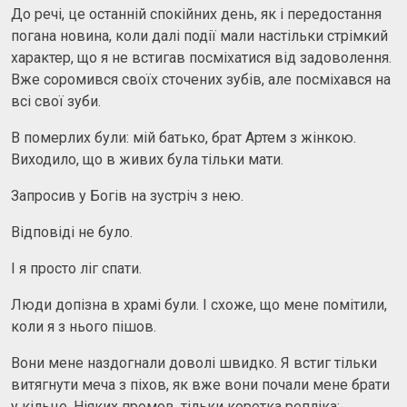
До речі, це останній спокійних день, як і передостання
погана новина, коли далі події мали настільки стрімкий
характер, що я не встигав посміхатися від задоволення.
Вже соромився своїх сточених зубів, але посміхався на
всі свої зуби.
В померлих були: мій батько, брат Артем з жінкою.
Виходило, що в живих була тільки мати.
Запросив у Богів на зустріч з нею.
Відповіді не було.
І я просто ліг спати.
Люди допізна в храмі були. І схоже, що мене помітили,
коли я з нього пішов.
Вони мене наздогнали доволі швидко. Я встиг тільки
витягнути меча з піхов, як вже вони почали мене брати
у кільце. Ніяких промов, тільки коротка репліка: