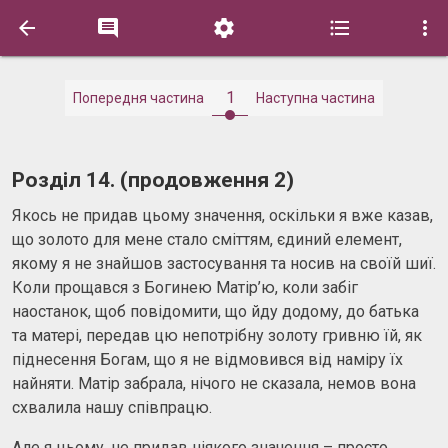





1
Попередня частина
Наступна частина
Розділ 14. (продовження 2)
Якось не придав цьому значення, оскільки я вже казав,
що золото для мене стало сміттям, єдиний елемент,
якому я не знайшов застосування та носив на своїй шиї.
Коли прощався з Богинею Матір’ю, коли забіг
наостанок, щоб повідомити, що йду додому, до батька
та матері, передав цю непотрібну золоту гривню їй, як
піднесення Богам, що я не відмовився від наміру їх
найняти. Матір забрала, нічого не сказала, немов вона
схвалила нашу співпрацю.
Але я цьому, не придав ніякого значення – просто