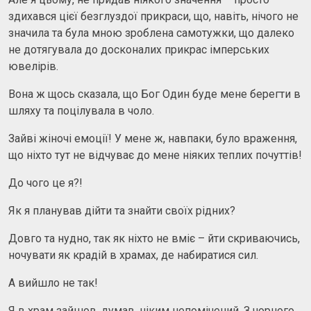
здихався цієї безглуздої прикраси, що, навіть, нічого не
значила та була мною зроблена самотужки, що далеко
не дотягувала до досконалих прикрас імперських
ювелірів.
Вона ж щось сказала, що Бог Один буде мене берегти в
шляху та поцілувала в чоло.
Зайві жіночі емоції! У мене ж, навпаки, було враження,
що ніхто тут не відчуває до мене ніяких теплих почуттів!
До чого це я?!
Як я планував дійти та знайти своїх рідних?
Довго та нудно, так як ніхто не вміє – йти скриваючись,
ночувати як крадій в храмах, де набиратися сил.
А вийшло не так!
Я в храм зайшов, думав, ніким непомічений. З чорного