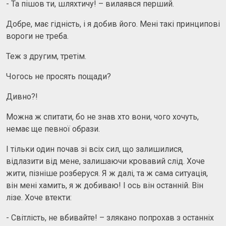
- Та пішов ти, шляхтичу! – вилаявся перший.
Добре, має гідність, і я добив його. Мені такі принципові
вороги не треба.
Теж з другим, третім.
Чогось не просять пощади?
Дивно?!
Можна ж спитати, бо не знав хто вони, чого хочуть,
немає ще певної образи.
І тільки один почав зі всіх сил, що залишилися,
відлазити від мене, залишаючи кровавий слід. Хоче
жити, пізніше розберуся. Я ж далі, та ж сама ситуація,
він мені хамить, я ж добиваю! І ось він останній. Він
лізе. Хоче втекти:
- Світлість, не вбивайте! – злякано попрохав з останніх