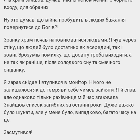
входу, для обраних.
Ну хто думав, що війна пробудить в людях бажання
повернутися до Богів?!
Зранку храм почав наповнюватися людьми. Я чув через
стіну, що людей було достатньо як всередині, так і
зовні. Зрозумів помилку, що досвіту треба виходити, а
не так як раніше, після солодкого сну та смачного
сніданку.
Я зараз снідав і втупився в монітор. Нічого не
залишалося як до темряви себе чимсь зайняти. Я й спав,
але однаково тільки рахівниця мій час згаювала.
Знайшов список загиблих за останні роки. Дуже важко
було шукати, але у мене було, випадково, багато часу на
це.
Засмутився!