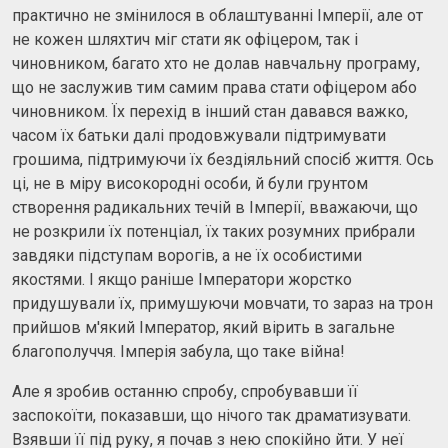
практично не змінилося в облаштуванні Імперії, але от
не кожен шляхтич міг стати як офіцером, так і
чиновником, багато хто не долав навчальну програму,
що не заслужив тим самим права стати офіцером або
чиновником. Їх перехід в інший стан давався важко,
часом їх батьки далі продовжували підтримувати
грошима, підтримуючи їх бездіяльний спосіб життя. Ось
ці, не в міру високородні особи, й були грунтом
створення радикальних течій в Імперії, вважаючи, що
не розкрили їх потенціал, їх таких розумних прибрали
завдяки підступам ворогів, а не їх особистими
якостями. І якщо раніше Імператори жорстко
придушували їх, примушуючи мовчати, то зараз на трон
прийшов м'який Імператор, який вірить в загальне
благополуччя. Імперія забула, що таке війна!
Але я зробив останню спробу, спробувавши її
заспокоїти, показавши, що нічого так драматизувати.
Взявши її під руку, я почав з нею спокійно йти. У неї