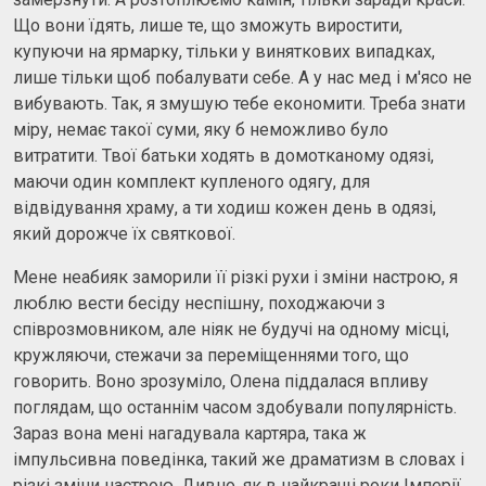
Що вони їдять, лише те, що зможуть виростити,
купуючи на ярмарку, тільки у виняткових випадках,
лише тільки щоб побалувати себе. А у нас мед і м'ясо не
вибувають. Так, я змушую тебе економити. Треба знати
міру, немає такої суми, яку б неможливо було
витратити. Твої батьки ходять в домотканому одязі,
маючи один комплект купленого одягу, для
відвідування храму, а ти ходиш кожен день в одязі,
який дорожче їх святкової.
Мене неабияк заморили її різкі рухи і зміни настрою, я
люблю вести бесіду неспішну, походжаючи з
співрозмовником, але ніяк не будучі на одному місці,
кружляючи, стежачи за переміщеннями того, що
говорить. Воно зрозуміло, Олена піддалася впливу
поглядам, що останнім часом здобували популярність.
Зараз вона мені нагадувала картяра, така ж
імпульсивна поведінка, такий же драматизм в словах і
різкі зміни настрою. Дивно, як в найкращі роки Імперії,