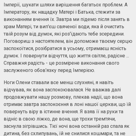
Імперії, шукати шляхи вирішення багатьох проблем. А
Імператору, як нащадку Матері і Батька, стежити за
виконанням вчення їх. Завтра ми підемо після занять в
храм Матері, ти вип'єш свяченої води, яка й очистить
твій розум від думок, які роз'їдають тебе зсередини.
Поговориш з настоятелем, він допоможе твоєму серцю
заспокоїтися, розібратися в усьому, отримаєш ясність
думок. І повернути відчуття, що життя світле, радісне ...
Справжня радість - це розмірене виконання свого
заслуженого обов’язку перед Імперією.
Ноги Олени ставали все менш слухняні, я навіть
відчував, як вона заспокоювалася. Не вважав далі
продовжувати нашу розмову, плекав надії, що вона
отримає завтра заспокоєння в лоні нашої церкви, що їй
повернуть віру в істинне вчення. Я взяв її на руки та
відніс в свою ліжко, де вона, ще трохи тремтячи,
заснула зігрівшись. Тієї ночі вона останній раз спала як
дитина, без схлипувань, їй не снилися кошмари, та не