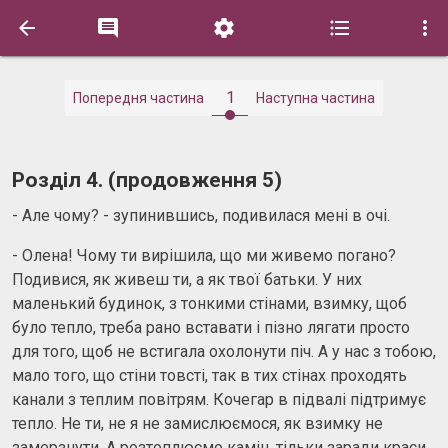





1
Попередня частина
Наступна частина
Розділ 4. (продовження 5)
- Але чому? - зупинившись, подивилася мені в очі.
- Олена! Чому ти вирішила, що ми живемо погано?
Подивися, як живеш ти, а як твої батьки. У них
маленький будинок, з тонкими стінами, взимку, щоб
було тепло, треба рано вставати і пізно лягати просто
для того, щоб не встигала охолонути піч. А у нас з тобою,
мало того, що стіни товсті, так в тих стінах проходять
канали з теплим повітрям. Кочегар в підвалі підтримує
тепло. Не ти, не я не замислюємося, як взимку не
замерзнути. А розтоплюємо камін, тільки заради краси.