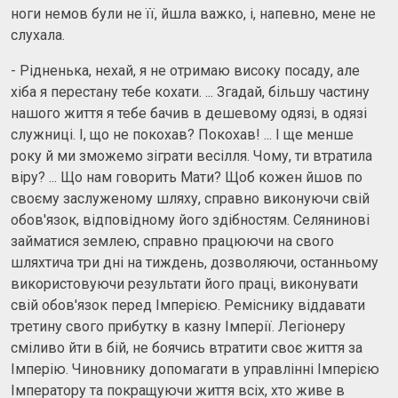
ноги немов були не її, йшла важко, і, напевно, мене не
слухала.
- Рідненька, нехай, я не отримаю високу посаду, але
хіба я перестану тебе кохати. ... Згадай, більшу частину
нашого життя я тебе бачив в дешевому одязі, в одязі
служниці. І, що не покохав? Покохав! ... І ще менше
року й ми зможемо зіграти весілля. Чому, ти втратила
віру? ... Що нам говорить Мати? Щоб кожен йшов по
своєму заслуженому шляху, справно виконуючи свій
обов'язок, відповідному його здібностям. Селянинові
займатися землею, справно працюючи на свого
шляхтича три дні на тиждень, дозволяючи, останньому
використовуючи результати його праці, виконувати
свій обов'язок перед Імперією. Реміснику віддавати
третину свого прибутку в казну Імперії. Легіонеру
сміливо йти в бій, не боячись втратити своє життя за
Імперію. Чиновнику допомагати в управлінні Імперією
Імператору та покращуючи життя всіх, хто живе в