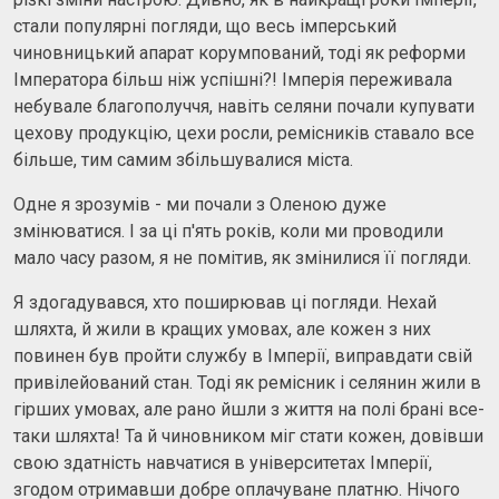
стали популярні погляди, що весь імперський
чиновницький апарат корумпований, тоді як реформи
Імператора більш ніж успішні?! Імперія переживала
небувале благополуччя, навіть селяни почали купувати
цехову продукцію, цехи росли, ремісників ставало все
більше, тим самим збільшувалися міста.
Одне я зрозумів - ми почали з Оленою дуже
змінюватися. І за ці п'ять років, коли ми проводили
мало часу разом, я не помітив, як змінилися її погляди.
Я здогадувався, хто поширював ці погляди. Нехай
шляхта, й жили в кращих умовах, але кожен з них
повинен був пройти службу в Імперії, виправдати свій
привілейований стан. Тоді як ремісник і селянин жили в
гірших умовах, але рано йшли з життя на полі брані все-
таки шляхта! Та й чиновником міг стати кожен, довівши
свою здатність навчатися в університетах Імперії,
згодом отримавши добре оплачуване платню. Нічого