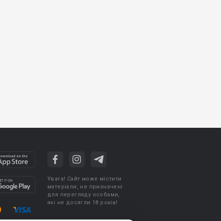
Увага! Сайт може містити
матеріали, не призначені
для перегляду особами,
які не досягли 18 років!