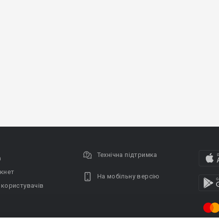
Технічна підтримка
а
кнет
На мобільну версію
 користувачів