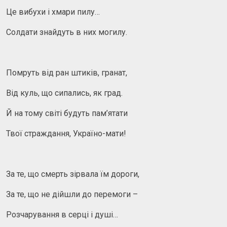
Це вибухи і хмари пилу…
Солдати знайдуть в них могилу.
Помруть від ран штиків, гранат,
Від куль, що сипались, як град.
Й на тому світі будуть пам’ятати
Твої страждання, Україно-мати!
За те, що смерть зірвала їм дороги,
За те, що не дійшли до перемоги –
Розчарування в серці і душі…