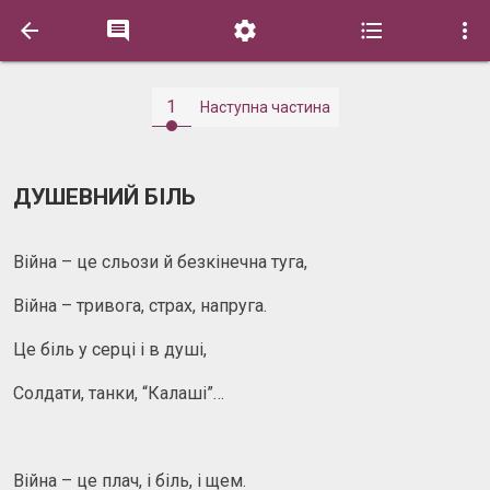





1
Наступна частина
ДУШЕВНИЙ БІЛЬ
Війна – це сльози й безкінечна туга,
Війна – тривога, страх, напруга.
Це біль у серці і в душі,
Солдати, танки, “Калаші”…
Війна – це плач, і біль, і щем.