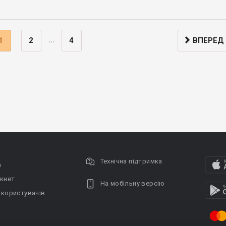
...
1
2
4
ВПЕРЕД
Технічна підтримка
а
кнет
На мобільну версію
 користувачів