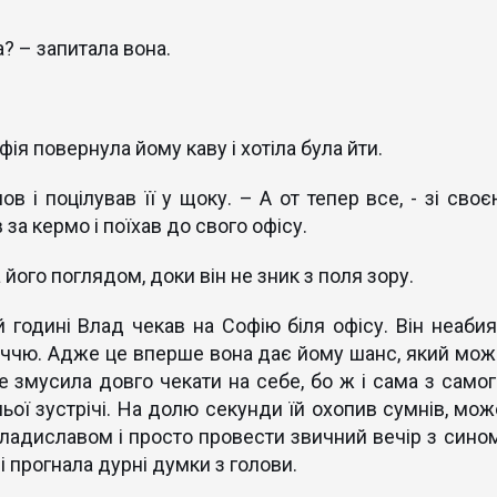
ра? – запитала вона.
фія повернула йому каву і хотіла була йти.
ов і поцілував її у щоку. – А от тепер все, - зі своє
за кермо і поїхав до свого офісу.
 його поглядом, доки він не зник з поля зору.
й годині Влад чекав на Софію біля офісу. Він неабия
іччю. Адже це вперше вона дає йому шанс, який мож
е змусила довго чекати на себе, бо ж і сама з самог
ьої зустрічі. На долю секунди їй охопив сумнів, мож
Владиславом і просто провести звичний вечір з сином
і прогнала дурні думки з голови.