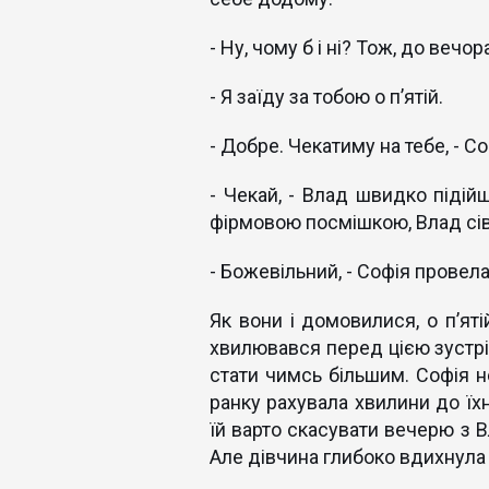
- Ну, чому б і ні? Тож, до вечо
- Я заїду за тобою о п’ятій.
- Добре. Чекатиму на тебе, - Со
- Чекай, - Влад швидко підійш
фірмовою посмішкою, Влад сів 
- Божевільний, - Софія провела
Як вони і домовилися, о п’яті
хвилювався перед цією зустр
стати чимсь більшим. Софія н
ранку рахувала хвилини до їхн
їй варто скасувати вечерю з 
Але дівчина глибоко вдихнула 