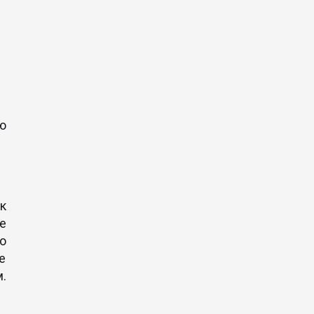
ю
к
е
о
е
.