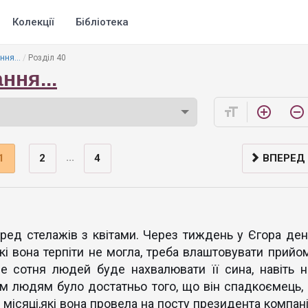
Колекції
Бібліотека
ня...
Розділ 40
ння...
format_size
add_circle_outline
remove_circle_outline
...
1
2
4
ВПЕРЕД
ред стелажів з квітами. Через тиждень у Єгора ден
кі вона терпіти не могла, треба влаштовувати прийом
е сотня людей буде нахвалювати її сина, навіть н
м людям було достатньо того, що він спадкоємець, 
ті місяці,які вона провела на посту президента компані