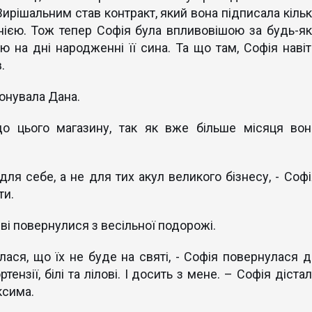
ирішальним став контракт, який вона підписала кільк
нією. Тож тепер Софія була впливовішою за будь-як
ю на дні народженні її сина. Та що там, Софія навіт
.
понувала Дана.
о цього магазину, так як вже більше місяця вон
для себе, а не для тих акул великого бізнесу, - Софі
ти.
ієві повернулися з весільної подорожі.
лася, що їх не буде на святі, - Софія повернулася д
тензії, білі та лілові. І досить з мене. – Софія діста
ксима.