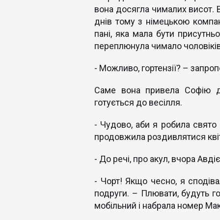
вона досягла чималих висот. В
днів тому з німецькою компа
пані, яка мала бути присутньо
переплюнула чимало чоловіків
- Можливо, гортензії? – запро
Саме вона привела Софію д
готується до весілля.
- Чудово, аби я робила свято 
продовжила роздивлятися кві
- До речі, про акул, вчора Авд
- Чорт! Якщо чесно, я сподіва
подруги. – Плювати, будуть гор
мобільний і набрала номер Ма