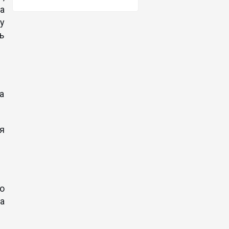
а
у
ь
а
я
о
ла