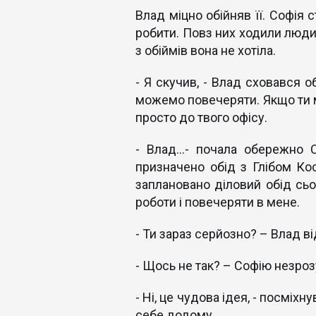
Влад міцно обійняв її. Софія 
робити. Повз них ходили люди,
з обіймів вона не хотіла.
- Я скучив, - Влад сховався 
можемо повечеряти. Якщо ти м
просто до твого офісу.
- Влад…- почала обережно С
призначено обід з Глібом Ко
заплановано діловий обід сьо
роботи і повечеряти в мене.
- Ти зараз серйозно? – Влад ві
- Щось не так? – Софію незрозу
- Ні, це чудова ідея, - посміх
себе додому.