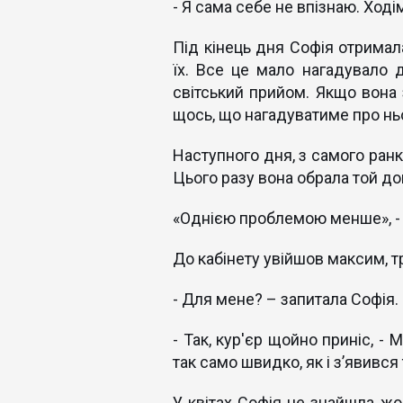
- Я сама себе не впізнаю. Ході
Під кінець дня Софія отримал
їх. Все це мало нагадувало 
світський прийом. Якщо вона 
щось, що нагадуватиме про нь
Наступного дня, з самого ранку
Цього разу вона обрала той до
«Однією проблемою менше», -
До кабінету увійшов максим, тр
- Для мене? – запитала Софія.
- Так, кур'єр щойно приніс, - 
так само швидко, як і з’явився 
У квітах Софія не знайшла жод