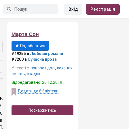
Вхід
Реєстрація
Марта Сон
Подобається
#19255 в
Любовні романи
#7200 в
Сучасна проза
У тексті є:
поворот долі
,
кохання
смерть
,
спадок
Відредаговано: 20.12.2019
Додати до бібліотеки
ь
.
Поскаржитись
е
а
ї,