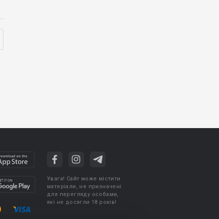
Увага! Сайт може містити
матеріали, не призначені
для перегляду особами,
які не досягли 18 років!