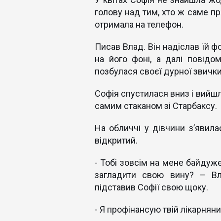
голову над тим, хто ж саме при
отримала на телефон.
Писав Влад. Він надіслав їй фо
на його фоні, а далі повідо
позбулася своєї дурної звички
Софія спустилася вниз і вийшла
самим стаканом зі Старбаксу.
На обличчі у дівчини з’явила
відкритий.
- Тобі зовсім на мене байдуже
загладити свою вину? – Вл
підставив Софії свою щоку.
- Я профінансую твій лікарняний