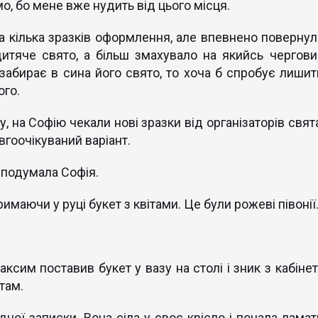
мо, бо мене вже нудить від цього місця.
а кілька зразків оформлення, але впевнено повернул
дитяче свято, а більш змахувало на якийсь чергови
забирає в сина його свято, то хоча б спробує лишит
ого.
, на Софію чекали нові зразки від організаторів свят
вгоочікуваний варіант.
 подумала Софія.
имаючи у руці букет з квітами. Це були рожеві півонії
Максим поставив букет у вазу на столі і зник з кабіне
там.
ної записки. Вона сіла у своє крісло і почала ламат