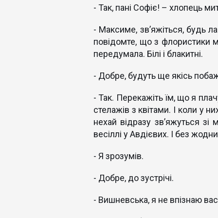
- Так, пані Софіє! – хлопець м
- Максиме, зв’яжіться, будь л
повідомте, що з флористики маю
передумала. Білі і блакитні.
- Добре, будуть ще якісь поба
- Так. Перекажіть їм, що я пла
стелажів з квітами. І коли у н
нехай відразу зв’яжуться зі 
весіллі у Авдієвих. І без жодн
- Я зрозумів.
- Добре, до зустрічі.
- Вишневська, я не впізнаю вас