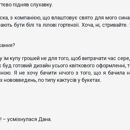
иттєво підняв слухавку.
аска, з компанією, що влаштовує свято для мого сина 
ть бути білі та лілові гортензії. Хоча, ні, стривайте.
жання?
чу їм купу грошей не для того, щоб витрачати час сер
их буд готовий дизайн усього квіткового оформленні, 
мною. Я не хочу бачити нічого з того, що я бачила н
их нововведень, по типу кактусів у букетах.
! – усміхнулася Дана.