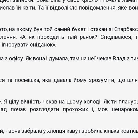
слав їй квіти. Та її відволікло повідомлення, яке во
то, на якому був той самий букет і стакан зі Старбак
млення: «А як проходить твій ранок? Сподіваюся, т
 ігнорувати сніданок».
 з офісу. Як вона і думала, там на неї чекав Влад з т
ся та посмішка, яка давала йому зрозуміти, що шля
. Я цілу вічність чекав на цьому холоді. Як ти планує
ад почав розглядати прохожих і, мов ненароком
, - вона забрала у хлопця каву і зробила кілька ковтків