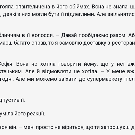
стояла спантеличена в його обіймах. Вона не знала, щ
 деякі з них могли бути її підлеглими. Але звільнятис
обличчям в її волосся. – Давай пообідаємо разом. Аб
аєш багато справ, то я замовлю доставку з ресторан
офія. Вона не хотіла говорити йому, що у неї вж
стецьким. Але й відмовляти не хотіла. – У мене вж
годні. Але ми можемо заїхати до супермаркету післ
дпустив її.
міла його реакції.
нувся він. – мені просто не віриться, що ти запрошуєш 