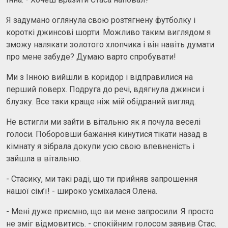
Я задумано оглянула свою розтягнену футболку і
короткі джинсові шорти. Можливо таким виглядом я
зможу налякати золотого хлопчика і він навіть думати
про мене забуде? Думаю варто спробувати!
Ми з Інною вийшли в коридор і відправилися на
перший поверх. Подруга до речі, вдягнула джинси і
блузку. Все таки краще ніж мій обідраний вигляд.
Не встигли ми зайти в вітальню як я почула веселі
голоси. Поборовши бажання кинутися тікати назад в
кімнату я зібрала докупи усю свою впевненість і
зайшла в вітальню.
- Стасику, ми такі раді, що ти прийняв запрошення
нашої сім’ї! - широко усміхалася Олена.
- Мені дуже приємно, що ви мене запросили. Я просто
не зміг відмовитись. - спокійним голосом заявив Стас.