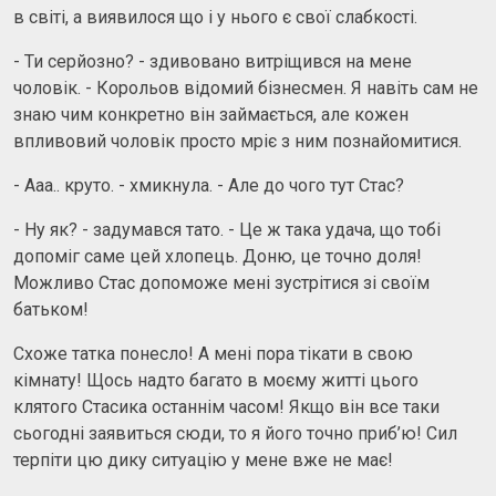
в світі, а виявилося що і у нього є свої слабкості.
- Ти серйозно? - здивовано витріщився на мене
чоловік. - Корольов відомий бізнесмен. Я навіть сам не
знаю чим конкретно він займається, але кожен
впливовий чоловік просто мріє з ним познайомитися.
- Ааа.. круто. - хмикнула. - Але до чого тут Стас?
- Ну як? - задумався тато. - Це ж така удача, що тобі
допоміг саме цей хлопець. Доню, це точно доля!
Можливо Стас допоможе мені зустрітися зі своїм
батьком!
Схоже татка понесло! А мені пора тікати в свою
кімнату! Щось надто багато в моєму житті цього
клятого Стасика останнім часом! Якщо він все таки
сьогодні заявиться сюди, то я його точно приб’ю! Сил
терпіти цю дику ситуацію у мене вже не має!