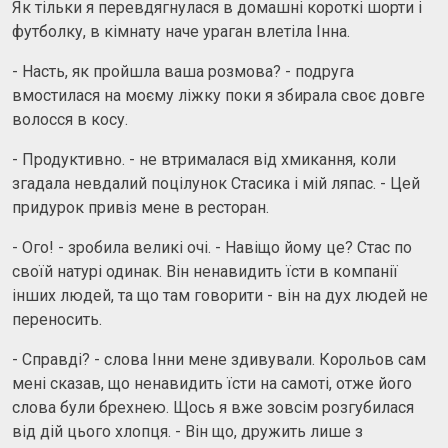
Як тільки я перевдягнулася в домашні короткі шорти і
футболку, в кімнату наче ураган влетіла Інна.
- Насть, як пройшла ваша розмова? - подруга
вмостилася на моєму ліжку поки я збирала своє довге
волосся в косу.
- Продуктивно. - не втрималася від хмикання, коли
згадала невдалий поцілунок Стасика і мій ляпас. - Цей
придурок привіз мене в ресторан.
- Ого! - зробила великі очі. - Навіщо йому це? Стас по
своїй натурі одинак. Він ненавидить їсти в компанії
інших людей, та що там говорити - він на дух людей не
переносить.
- Справді? - слова Інни мене здивували. Корольов сам
мені сказав, що ненавидить їсти на самоті, отже його
слова були брехнею. Щось я вже зовсім розгубилася
від дій цього хлопця. - Він що, дружить лише з