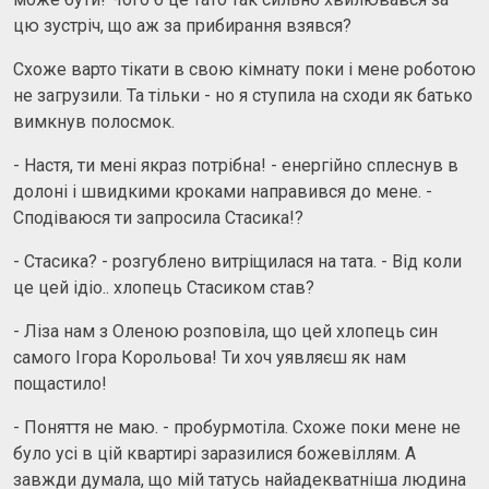
цю зустріч, що аж за прибирання взявся?
Схоже варто тікати в свою кімнату поки і мене роботою
не загрузили. Та тільки - но я ступила на сходи як батько
вимкнув полосмок.
- Настя, ти мені якраз потрібна! - енергійно сплеснув в
долоні і швидкими кроками направився до мене. -
Сподіваюся ти запросила Стасика!?
- Стасика? - розгублено витріщилася на тата. - Від коли
це цей ідіо.. хлопець Стасиком став?
- Ліза нам з Оленою розповіла, що цей хлопець син
самого Ігора Корольова! Ти хоч уявляєш як нам
пощастило!
- Поняття не маю. - пробурмотіла. Схоже поки мене не
було усі в цій квартирі заразилися божевіллям. А
завжди думала, що мій татусь найадекватніша людина