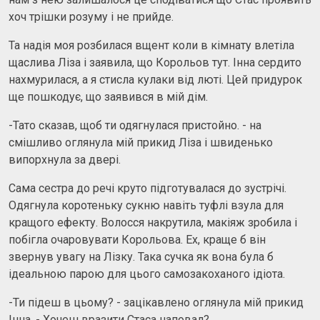
хоч трішки розуму і не прийде.
Та надія моя розбилася вщент коли в кімнату влетіла
щаслива Ліза і заявила, що Корольов тут. Інна сердито
нахмурилася, а я стисла кулаки від люті. Цей придурок
ще пошкодує, що заявився в мій дім.
-Тато сказав, щоб ти одягнулася пристойно. - на
смішливо оглянула мій прикид Ліза і швиденько
випорхнула за двері.
Сама сестра до речі круто підготувалася до зустрічі.
Одягнула коротеньку сукню навіть туфлі взула для
кращого ефекту. Волосся накрутила, макіяж зробила і
побігла очаровувати Корольова. Ех, краще б він
звернув увагу на Лізку. Така сучка як вона була б
ідеальною парою для цього самозакоханого ідіота.
-Ти підеш в цьому? - зацікавлено оглянула мій прикид
Інна. - Хочеш вразити Стаса наповал?