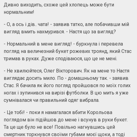
Дивно виходить, схоже цей хлопець може бути
нормальним!
- О, а ось і дів.. чата! - заявив татко, але побачивши мій
вигляд вмить нахмурився. - Настя що за вигляд?
- Нормальний в мене вигляд! - буркнула і перевела
погляд на величезний букет рожевих троянд, який Стас
тримав в руках. Дуже сподіваюся, що це не мені.
- Не хвилюйтеся, Олег Вікторович. Як на мене то Настя
виглядає досить мило. По - домашньому так. - заявив
Стас. Я бачила як його погляд пройшовся по моїх голих
ногах і зупинився на вирізі футболки. В цю мить я уже
сумнівалася чи правильний одяг вибрала.
- Це тобі! - поки я намагалася вбити Корольова
поглядом він підійшов до мене і всунув в руки букет.
Та це ще було не все! Повільно нагнувшись цей
смертник торкнувся своїми губами моєї щоки, а тоді