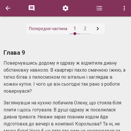






1
2
Попередня частина
Глава 9
Повернувшись додому я одразу ж відмітила дивну
обстановку навколо. В квартирі пахло смачною їжею, а
татко бігав з пилосмоком по вітальні і заглядав в
кожен куток. І чого це він сьогодні так рано з роботи
повернувся?
Заглянувши на кухню побачила Олену, що стояла біля
плити і щось готувала. В душі одразу ж поселилася
дивна тривога. Невже зараз повним ходом йде
підготовка до вечері в компанії Корольова? Та ні, не
може бути! Чого б це тато так сильно хвилювався за