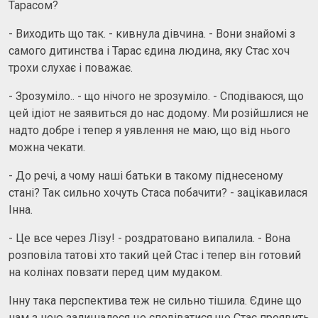
Тарасом?
- Виходить що так. - кивнула дівчина. - Вони знайомі з
самого дитинства і Тарас єдина людина, яку Стас хоч
трохи слухає і поважає.
- Зрозуміло.. - що нічого не зрозуміло. - Сподіваюся, що
цей ідіот не заявиться до нас додому. Ми розійшлися не
надто добре і тепер я уявлення не маю, що від нього
можна чекати.
- До речі, а чому наші батьки в такому піднесеному
стані? Так сильно хочуть Стаса побачити? - зацікавилася
Інна.
- Це все через Лізу! - роздратовано випалила. - Вона
розповіла татові хто такий цей Стас і тепер він готовий
на колінах повзати перед цим мудаком.
Інну така перспектива теж не сильно тішила. Єдине що
нам з нею залишалося це сподіватися що Стас проявить