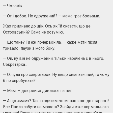
— Чоловік.
— От і добре. Не одружений? — мама грає бровами.
Жар приливає до щік. Ось як їй сказати, що це
Островський? Сама не розумію.
— Що таке? Ти аж почервоніла, — каже мати після
тривалої паузи з мого боку.
— Ой, ну він не одружений, тільки наречена є в нього.
Секретарка…
— О, чула про секретарок. Ну якщо симпатичний, то чому
б не спробувати?
— Мам, — докірливо дивлюся на неї.
— А що «мам»? Так і ходитимеш монашкою до старості?
Все Павла забути не можеш? Знайди вже нормального
мужика! Гаразд, заміж не хочеш, так для здоров’я ж