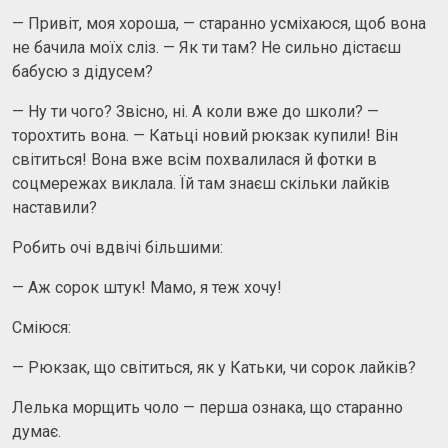
— Привіт, моя хороша, — старанно усміхаюся, щоб вона
не бачила моїх сліз. — Як ти там? Не сильно дістаєш
бабусю з дідусем?
— Ну ти чого? Звісно, ні. А коли вже до школи? —
торохтить вона. — Катьці новий рюкзак купили! Він
світиться! Вона вже всім похвалилася й фотки в
соцмережах виклала. Їй там знаєш скільки лайків
наставили?
Робить очі вдвічі більшими:
— Аж сорок штук! Мамо, я теж хочу!
Сміюся:
— Рюкзак, що світиться, як у Катьки, чи сорок лайків?
Лелька морщить чоло — перша ознака, що старанно
думає.