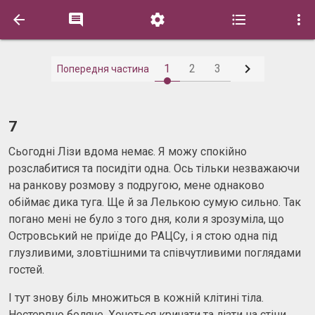






1
2
3
Попередня частина
7
Сьогодні Лізи вдома немає. Я можу спокійно
розслабитися та посидіти одна. Ось тільки незважаючи
на ранкову розмову з подругою, мене однаково
обіймає дика туга. Ще й за Лелькою сумую сильно. Так
погано мені не було з того дня, коли я зрозуміла, що
Островський не приїде до РАЦСу, і я стою одна під
глузливими, зловтішними та співчутливими поглядами
гостей.
І тут знову біль множиться в кожній клітині тіла.
Нестерпно боляче. Хочеться кричати та лізти на стіни.