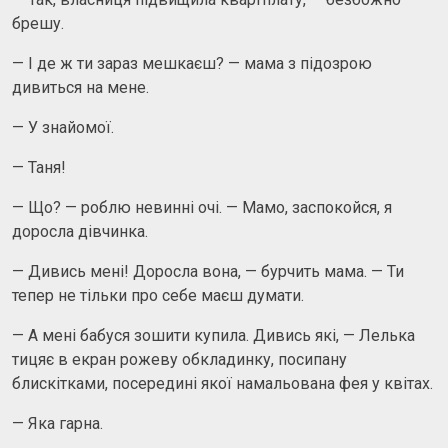
брешу.
— І де ж ти зараз мешкаєш? — мама з підозрою
дивиться на мене.
— У знайомої.
— Таня!
— Що? — роблю невинні очі. — Мамо, заспокойся, я
доросла дівчинка.
— Дивись мені! Доросла вона, — бурчить мама. — Ти
тепер не тільки про себе маєш думати.
— А мені бабуся зошити купила. Дивись які, — Лелька
тицяє в екран рожеву обкладинку, посипану
блискітками, посередині якої намальована фея у квітах.
— Яка гарна.