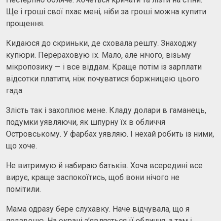
Ще і гроші свої пхає мені, ніби за гроші можна купити
прощення.
Кидаюся до скриньки, де сховала решту. Знаходжу
купюри. Перераховую їх. Мало, але нічого, візьму
мікропозику — і все віддам. Краще потім із зарплати
відсотки платити, ніж почуватися боржницею цього
гада.
Злість так і захоплює мене. Кладу долари в гаманець,
подумки уявляючи, як шпурну їх в обличчя
Островському. У фарбах уявляю. І нехай робить із ними,
що хоче.
Не витримую й набираю батьків. Хоча всередині все
вирує, краще заспокоїтись, щоб вони нічого не
помітили.
Мама одразу бере слухавку. Наче відчувала, що я
подзвоню. На екрані з’являється її обличчя, а там і