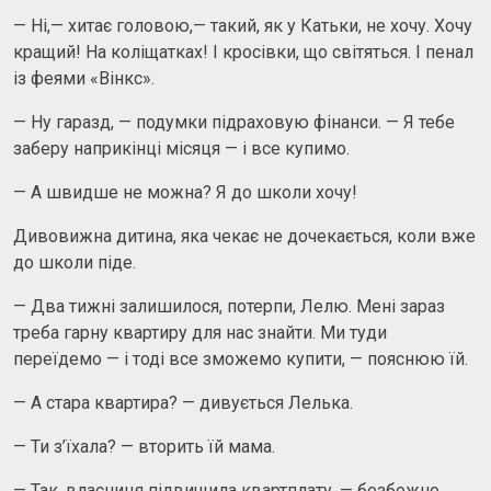
— Ні,— хитає головою,— такий, як у Катьки, не хочу. Хочу
кращий! На коліщатках! І кросівки, що світяться. І пенал
із феями «Вінкс».
— Ну гаразд, — подумки підраховую фінанси. — Я тебе
заберу наприкінці місяця — і все купимо.
— А швидше не можна? Я до школи хочу!
Дивовижна дитина, яка чекає не дочекається, коли вже
до школи піде.
— Два тижні залишилося, потерпи, Лелю. Мені зараз
треба гарну квартиру для нас знайти. Ми туди
переїдемо — і тоді все зможемо купити, — пояснюю їй.
— А стара квартира? — дивується Лелька.
— Ти з’їхала? — вторить їй мама.
— Так, власниця підвищила квартплату, — безбожно