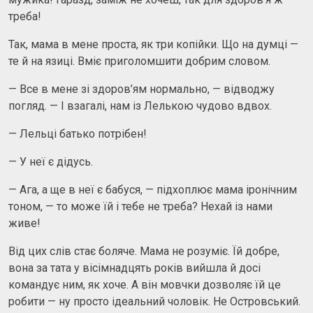
треба!
Так, мама в мене проста, як три копійки. Що на думці —
те й на язиці. Вміє приголомшити добрим словом.
— Все в мене зі здоров’ям нормально, — відводжу
погляд. — І взагалі, нам із Лелькою чудово вдвох.
— Лельці батько потрібен!
— У неї є дідусь.
— Ага, а ще в неї є бабуся, — підхоплює мама іронічним
тоном, — то може їй і тебе не треба? Нехай із нами
живе!
Від цих слів стає боляче. Мама не розуміє. Їй добре,
вона за тата у вісімнадцять років вийшла й досі
командує ним, як хоче. А він мовчки дозволяє їй це
робити — ну просто ідеальний чоловік. Не Островський.