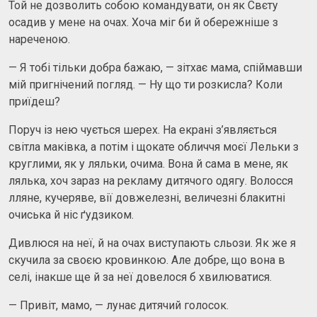
Той не дозволить собою командувати, он як Свєту
осадив у мене на очах. Хоча міг би й обережніше з
нареченою.
— Я тобі тільки добра бажаю, — зітхає мама, спіймавши
мій пригнічений погляд. — Ну що ти розкисла? Коли
приїдеш?
Поруч із нею чується шерех. На екрані з’являється
світла маківка, а потім і щокате обличчя моєї Лельки з
круглими, як у ляльки, очима. Вона й сама в мене, як
лялька, хоч зараз на рекламу дитячого одягу. Волосся
лляне, кучеряве, вії довжелезні, величезні блакитні
очиська й ніс ґудзиком.
Дивлюся на неї, й на очах виступають сльози. Як же я
скучила за своєю кровинкою. Але добре, що вона в
селі, інакше ще й за неї довелося б хвилюватися.
— Привіт, мамо, — лунає дитячий голосок.