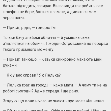
батько підходить, зазирає. Він завжди так робить, сам
телефон не бере, боїться зламати, а дивиться мамі
через плече.
— Привіт, рідні, — говорю їм.
Тільки бачу знайомі обличчя — й усмішка сама
з’являється на обличчі. І жоден Островський не перерве
такого приємного моменту.
— Привіт, Танюшо, — батьки синхронно махають мені
руками.
— Як у вас справи? Як Лелька?
— Лелька грає на городі, — каже мати. — А чому ти не на
роботі сьогодні? Адже середа. І ще рано.
Згадую, що вони нічого не знають про моє звільнення.
— Ой, та я змінила роботу. Офіс у моєму районі, і більше