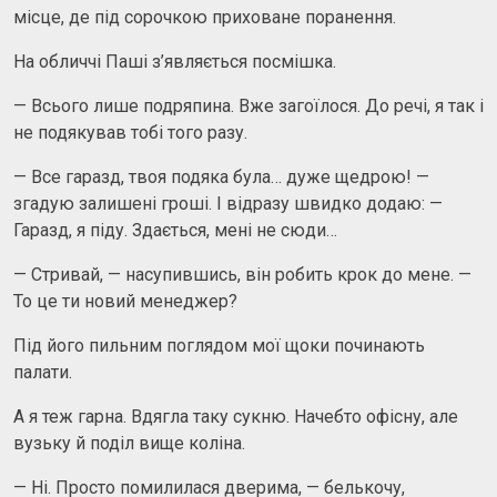
місце, де під сорочкою приховане поранення.
На обличчі Паші з’являється посмішка.
— Всього лише подряпина. Вже загоїлося. До речі, я так і
не подякував тобі того разу.
— Все гаразд, твоя подяка була… дуже щедрою! —
згадую залишені гроші. І відразу швидко додаю: —
Гаразд, я піду. Здається, мені не сюди…
— Стривай, — насупившись, він робить крок до мене. —
То це ти новий менеджер?
Під його пильним поглядом мої щоки починають
палати.
А я теж гарна. Вдягла таку сукню. Начебто офісну, але
вузьку й поділ вище коліна.
— Ні. Просто помилилася дверима, — белькочу,