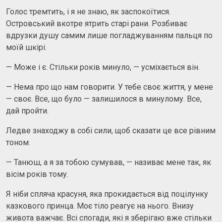
Голос тремтить, і я не знаю, як заспокоїтися.
Островський вкотре ятрить старі рани. Розбиває
вдрузки душу самим лише погладжуванням пальця по
моїй шкірі.
— Може і є. Стільки років минуло, — усміхається він.
— Нема про що нам говорити. У тебе своє життя, у мене
— своє. Все, що було — залишилося в минулому. Все,
дай пройти.
Ледве знаходжу в собі сили, щоб сказати це все рівним
тоном.
— Танюш, а я за тобою сумував, — називає мене так, як
вісім років тому.
Я ніби спляча красуня, яка прокидається від поцілунку
казкового принца. Моє тіло реагує на нього. Внизу
живота важчає. Всі спогади, які я зберігаю вже стільки