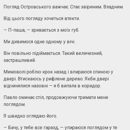
Погляд Островського важчає. Стає звіриним. Владним.
Від цього погляду хочеться втекти.
— П-паша, — зривається з моїх губ.
Ми дивимося одне одному у вічі.
Він повільно підіймається. Такий величезний,
застрашливий.
Мимоволі роблю крок назад і впираюся спиною у
двері. Втискаюсь у рифлене дерево. Якби двері
відчинялися назовні — я б випала в коридор.
Павло оминає стіл, продовжуючи тримати мене
поглядом.
Я швидко оглядаю його.
— Бачу, у тебе все гаразд, — упираюся поглядом у те