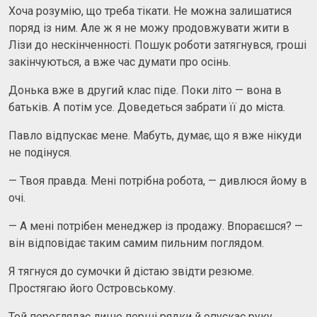
Хоча розумію, що треба тікати. Не можна залишатися
поряд із ним. Але ж я не можу продовжувати жити в
Лізи до нескінченності. Пошук роботи затягнувся, гроші
закінчуються, а вже час думати про осінь.
Донька вже в другий клас піде. Поки літо — вона в
батьків. А потім усе. Доведеться забрати її до міста.
Павло відпускає мене. Мабуть, думає, що я вже нікуди
не подінуся.
— Твоя правда. Мені потрібна робота, — дивлюся йому в
очі.
— А мені потрібен менеджер із продажу. Впораєшся? —
він відповідає таким самим пильним поглядом.
Я тягнуся до сумочки й дістаю звідти резюме.
Простягаю його Островському.
Той переглядає лише перші рядки й опускає руку.