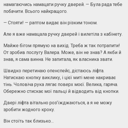
намагаючись намацати ручку дверей. — Була рада тебе
побачити. Всього найкращого.
— Стояти! — раптом видає він різким тоном.
Але я вже намацала ручку дверей і вилетіла з кабінету.
Майже бігом прямую на вихід. Треба ж так потрапити!
От зробив послугу Валера. Може, він не знав? А якби й
знав, я сама винна. Не запитала, як власника звати.
Швидко перетинаю опенспейс, дістаюсь ліфта.
Натискаю кнопку виклику, і цієї миті мене накриває
тінь. Чоловіча рука лягає поверх моєї. Велика, гаряча.
Обережно стискає мої пальці й відводить від кнопки.
Двері ліфта вітально роз’їжджаються, а я не можу
зробити жодного кроку.
Він стоїть так близько…