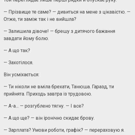
— Прізвище те саме? — дивиться на мене з цікавістю. —
Отже, ти заміж так і не вийшла?
— Залишила дівоче! — брешу з дитячого бажання
завдати йому болю.
— А що так?
— Захотілося.
Він усміхається:
— Ти ніколи не вміла брехати, Танюша. Гаразд, ти
прийнята. Приходь завтра із трудовою.
— А-а… — розгублено тягну. — І все?
— А що ще? — він іронічно скидає брову.
— Зарплата? Умови роботи, графік? — перераховую я.