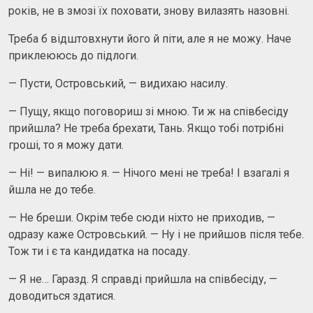
років, не в змозі їх поховати, знову вилазять назовні.
Треба б відштовхнути його й піти, але я не можу. Наче
приклеююсь до підлоги.
— Пусти, Островський, — видихаю насилу.
— Пущу, якщо поговориш зі мною. Ти ж на співбесіду
прийшла? Не треба брехати, Тань. Якщо тобі потрібні
гроші, то я можу дати.
— Ні! — випалюю я. — Нічого мені не треба! І взагалі я
йшла не до тебе.
— Не бреши. Окрім тебе сюди ніхто не приходив, —
одразу каже Островський. — Ну і не прийшов після тебе.
Тож ти і є та кандидатка на посаду.
— Я не… Гаразд. Я справді прийшла на співбесіду, —
доводиться здатися.