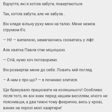
Відчуття, які я хотіла забути, повертаються.
Так, хотіла забути, але не забула…
Він кладе вільну руку мені на талію. Мене немов
струмом б’є.
— Ні! — випалюю, намагаючись сховатись у ліфт.
Але хватка Павла стає міцнішою.
— Стій, нумо хоч поговоримо.
Він розвертає мене до себе. Ловить мій погляд.
— А нам є про що? — я починаю злитися.
Ще бракувало працювати на колишнього! Особливо
після того, як він зник перед нашим весіллям, нічого не
пояснивши, а два тижні тому феєрично, весь у крові,
виник на порозі моєї квартири!