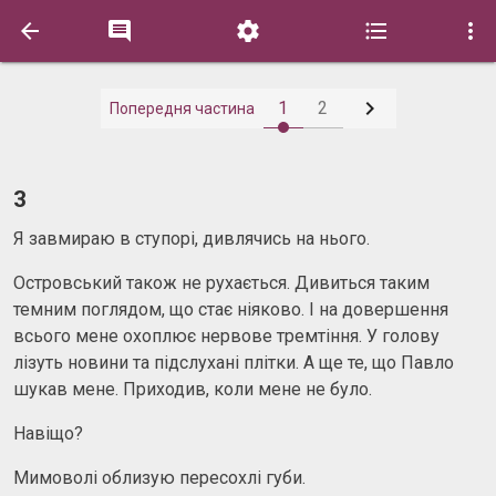






1
2
Попередня частина
3
Я завмираю в ступорі, дивлячись на нього.
Островський також не рухається. Дивиться таким
темним поглядом, що стає ніяково. І на довершення
всього мене охоплює нервове тремтіння. У голову
лізуть новини та підслухані плітки. А ще те, що Павло
шукав мене. Приходив, коли мене не було.
Навіщо?
Мимоволі облизую пересохлі губи.