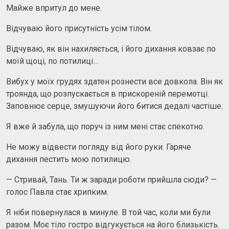
Майже впритул до мене.
Відчуваю його присутність усім тілом.
Відчуваю, як він нахиляється, і його дихання ковзає по
моїй щоці, по потилиці…
Вибух у моїх грудях здатен рознести все довкола. Він як
троянда, що розпускається в прискореній перемотці.
Заповнює серце, змушуючи його битися дедалі частіше.
Я вже й забула, що поруч із ним мені стає спекотно.
Не можу відвести погляду від його руки. Гаряче
дихання пестить мою потилицю.
— Стривай, Тань. Ти ж заради роботи прийшла сюди? —
голос Павла стає хрипким.
Я ніби повернулася в минуле. В той час, коли ми були
разом. Моє тіло гостро відгукується на його близькість.