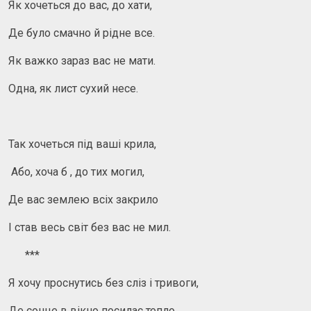
Як хочеться до вас, до хати,
Де було смачно й рідне все.
Як важко зараз вас не мати.
Одна, як лист сухий несе.
Так хочеться під ваші крила,
Або, хоча б , до тих могил,
Де вас землею всіх закрило
І став весь світ без вас не мил.
***
Я хочу проснутись без сліз і тривоги,
Де сонце в вікно посилає тепло,