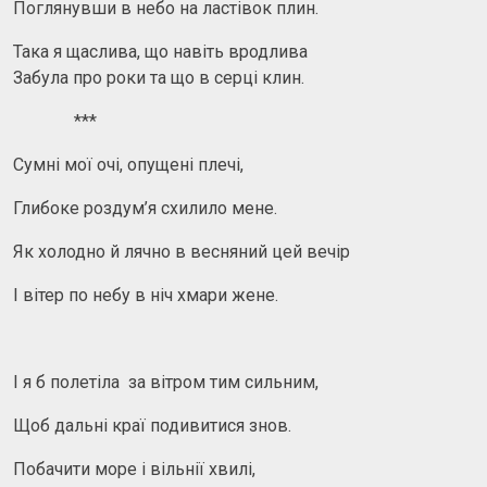
Поглянувши в небо на ластівок плин.
Така я щаслива, що навіть вродлива
Забула про роки та що в серці клин.
***
Сумні мої очі, опущені плечі,
Глибоке роздум’я схилило мене.
Як холодно й лячно в весняний цей вечір
І вітер по небу в ніч хмари жене.
І я б полетіла за вітром тим сильним,
Щоб дальні краї подивитися знов.
Побачити море і вільнії хвилі,