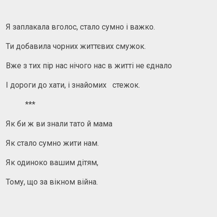
Я заплакала вголос, стало сумно і важко.
Ти добавила чорних життєвих смужок.
Вже з тих пір нас нічого нас в житті не єднало
І дороги до хати, і знайомих стежок.
***
Як би ж ви знали тато й мама
Як стало сумно жити нам.
Як одиноко вашим дітям,
Тому, що за вікном війна.