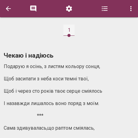





1
Чекаю і надіюсь
Подарую я осінь, з листям кольору сонця,
Щоб засипати з неба коси темні твої,
Щоб і через сто років твоє серце сміялось
І назавжди лишалось воно поряд з моїм.
***
Сама здивувалась,що раптом сміялась,