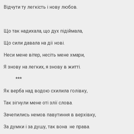
Відчути ту легкість і нову любов.
Що так надихала, що дух підіймала,
Що сили давала на дії нові.
Неси мене вітер, несіть мене хмари,
Я знову на легких, я знову в житті.
***
Як верба над водою схилила голівку,
Так зігнули мене оті злії слова.
Зачепились немов павутиння в верхівку,
За думки і за душу, так вона не права.