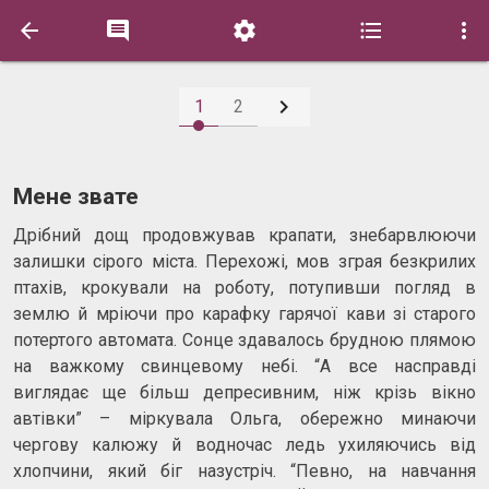






1
2
Мене звате
Дрібний дощ продовжував крапати, знебарвлюючи
залишки сірого міста. Перехожі, мов зграя безкрилих
птахів, крокували на роботу, потупивши погляд в
землю й мріючи про карафку гарячої кави зі старого
потертого автомата. Сонце здавалось брудною плямою
на важкому свинцевому небі. “А все насправді
виглядає ще більш депресивним, ніж крізь вікно
автівки” – міркувала Ольга, обережно минаючи
чергову калюжу й водночас ледь ухиляючись від
хлопчини, який біг назустріч. “Певно, на навчання