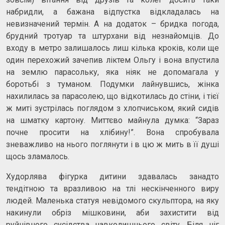
набридли, а бажана відпустка відкладалась на
невизначений термін. А на додаток – бридка погода,
брудний тротуар та штурхани від незнайомців. До
входу в метро залишалось лиш кілька кроків, коли ще
один перехожий зачепив ліктем Ольгу і вона впустила
на землю парасольку, яка ніяк не допомагала у
боротьбі з туманом. Подумки лайнувшись, жінка
нахилилась за парасолею, що відкотилась до стіни, і тієї
ж миті зустрілась поглядом з хлопчиськом, який сидів
на шматку картону. Миттєво майнула думка: “Зараз
почне просити на хлібину!”. Вона спробувала
зневажливо на нього поглянути і в цю ж мить в її душі
щось зламалось.
Худорлява фігурка дитини здавалась занадто
тендітною та вразливою на тлі нескінченного виру
людей. Маленька статуя невідомого скульптора, на яку
накинули обріз мішковини, аби захистити від
руйнівного сусідства навколишнього світу. Біля ніг