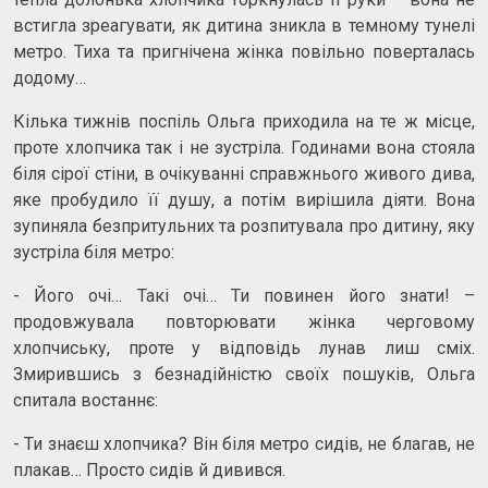
встигла зреагувати, як дитина зникла в темному тунелі
метро. Тиха та пригнічена жінка повільно поверталась
додому…
Кілька тижнів поспіль Ольга приходила на те ж місце,
проте хлопчика так і не зустріла. Годинами вона стояла
біля сірої стіни, в очікуванні справжнього живого дива,
яке пробудило її душу, а потім вирішила діяти. Вона
зупиняла безпритульних та розпитувала про дитину, яку
зустріла біля метро:
- Його очі… Такі очі… Ти повинен його знати! –
продовжувала повторювати жінка черговому
хлопчиську, проте у відповідь лунав лиш сміх.
Змирившись з безнадійністю своїх пошуків, Ольга
спитала востаннє:
- Ти знаєш хлопчика? Він біля метро сидів, не благав, не
плакав… Просто сидів й дивився.