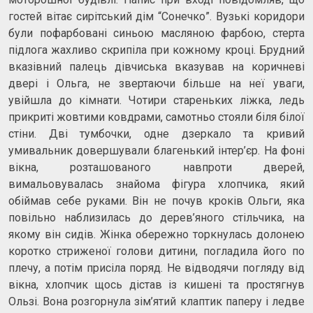
гостей вітає сирітський дім “Сонечко”. Вузькі коридори
були пофарбовані синьою масляною фарбою, стерта
підлога жахливо скрипіла при кожному кроці. Брудний
вказівний палець дівчиська вказував на коричневі
двері і Ольга, не звертаючи більше на неї уваги,
увійшла до кімнати. Чотири стареньких ліжка, ледь
прикриті жовтими ковдрами, самотньо стояли біля білої
стіни. Дві тумбочки, одне дзеркало та кривий
умивальник довершували благенький інтер’єр. На фоні
вікна, розташованого навпроти дверей,
вимальовувалась знайома фігура хлопчика, який
обіймав себе руками. Він не почув кроків Ольги, яка
повільно наблизилась до дерев’яного стільчика, на
якому він сидів. Жінка обережно торкнулась долонею
коротко стриженої голови дитини, погладила його по
плечу, а потім присіла поряд. Не відводячи погляду від
вікна, хлопчик щось дістав із кишені та простягнув
Ользі. Вона розгорнула зім’ятий клаптик паперу і ледве