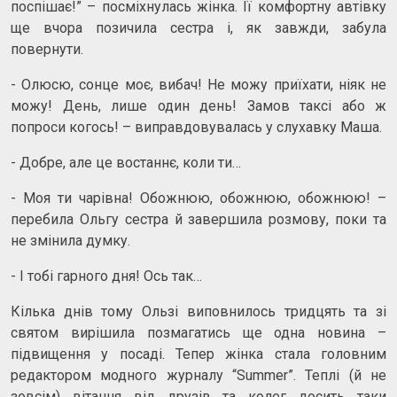
поспішає!” – посміхнулась жінка. Її комфортну автівку
ще вчора позичила сестра і, як завжди, забула
повернути.
- Олюсю, сонце моє, вибач! Не можу приїхати, ніяк не
можу! День, лише один день! Замов таксі або ж
попроси когось! – виправдовувалась у слухавку Маша.
- Добре, але це востаннє, коли ти…
- Моя ти чарівна! Обожнюю, обожнюю, обожнюю! –
перебила Ольгу сестра й завершила розмову, поки та
не змінила думку.
- І тобі гарного дня! Ось так…
Кілька днів тому Ользі виповнилось тридцять та зі
святом вирішила позмагатись ще одна новина –
підвищення у посаді. Тепер жінка стала головним
редактором модного журналу “Summer”. Теплі (й не
зовсім) вітання від друзів та колег досить таки