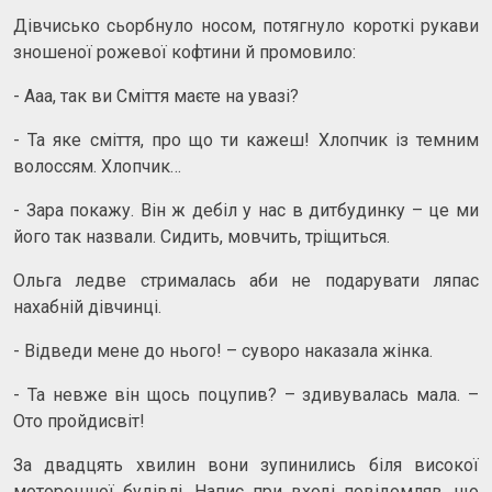
Дівчисько сьорбнуло носом, потягнуло короткі рукави
зношеної рожевої кофтини й промовило:
- Ааа, так ви Сміття маєте на увазі?
- Та яке сміття, про що ти кажеш! Хлопчик із темним
волоссям. Хлопчик…
- Зара покажу. Він ж дебіл у нас в дитбудинку – це ми
його так назвали. Сидить, мовчить, тріщиться.
Ольга ледве стрималась аби не подарувати ляпас
нахабній дівчинці.
- Відведи мене до нього! – суворо наказала жінка.
- Та невже він щось поцупив? – здивувалась мала. –
Ото пройдисвіт!
За двадцять хвилин вони зупинились біля високої
моторошної будівлі. Напис при вході повідомляв, що