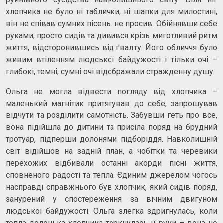
хлопчика не було ні таблички, ні шапки для милостині,
він не співав сумних пісень, не просив. Обійнявши себе
руками, просто сидів та дивився крізь миготливий ритм
життя, відсторонившись від ґвалту. Його обличчя було
живим втіленням людської байдужості і тільки очі –
глибокі, темні, сумні очі відображали стражденну душу.
Ольга не могла відвести погляду від хлопчика –
маленький магнітик притягував до себе, запрошував
відчути та розділити самотність. Забувши геть про все,
вона підійшла до дитини та присіла поряд на брудний
тротуар, підперши долонями підборіддя. Навколишній
світ відійшов на задній план, а чобітки та черевики
перехожих відбивали останні акорди пісні життя,
сповненого радості та тепла. Єдиним джерелом чогось
насправді справжнього був хлопчик, який сидів поряд,
занурений у спостереження за вічним двигуном
людської байдужості. Ольга злегка здригнулась, коли
тепла долонька хлопчика торкнулась її руки – вона не