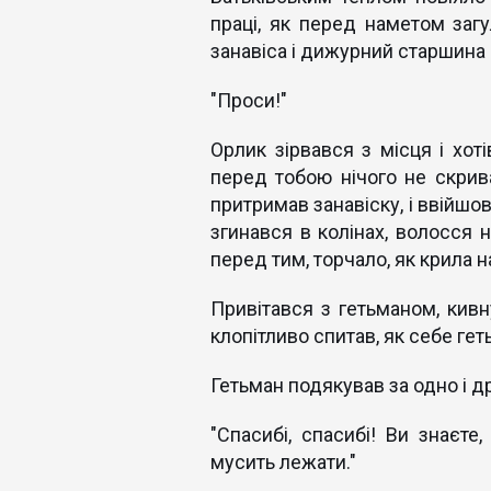
праці, як перед наметом загу
занавіса і дижурний старшина 
"Проси!"
Орлик зірвався з місця і хоті
перед тобою нічого не скрива
притримав занавіску, і ввійшов
згинався в колінах, волосся 
перед тим, торчало, як крила н
Привітався з гетьманом, кивн
клопітливо спитав, як себе гет
Гетьман подякував за одно і др
"Спасибі, спасибі! Ви знаєт
мусить лежати."