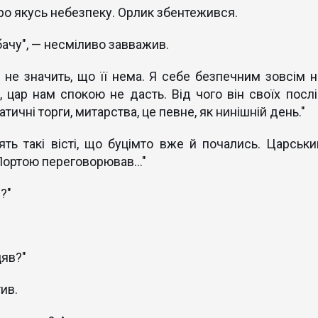
про якусь небезпеку. Орлик збентежився.
бачу", — несміливо завважив.
е не значить, що її нема. Я себе безпечним зовсім н
 цар нам спокою не дасть. Від чого він своїх послі
ичні торги, митарства, це певне, як нинішній день."
ть такі вісті, що буцімто вже й почались. Царськи
Портою переговорював..."
?"
цяв?"
тив.