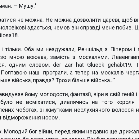
ьман. — Мушу."
ватися не можна. Не можна дозволити цареві, щоб ві
 чоловікові здається, немов він справді мене побив. Ц
diosa18.
 і тільки. Оба ми нездужали, Реншільд з Піпером і з
ь зо мною воював, замість з москалями, Левенгавп
ся, одним словом, der Zar hat Glueck gehabt19. Т
Полтавою наші програли, а тепер на москалів черга
ьше війська, правда? Трохи більше війська..."
видував йому молодости, фантазії, віри в свій геній і
 було не всміхатися, дивлячись на того короля 
лених чоботах, зі жмутками неслухняного волосся н
ід відмороження носом.
ex. Молодий бог війни, перед яким недавно ще дрижал