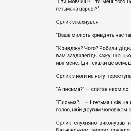
"І ти мовчиш? І ти мені того 
гетьмана цареві?"
Орлик зжахнувся:
"Ваша милість кривдять нас та
"Кривджу? Чого? Робили діди, 
вам заздалегідь кажу, що цьо
ніж мене. Іди і скажи це всім,
Орлик з ноги на ногу переступа
"А письма?" — спитав несміло.
"Письма?... — і гетьман сів н
голос, ніби другим чоловіком ст
Орлик слухняно виконував н
Батьківським теплом повіяло 