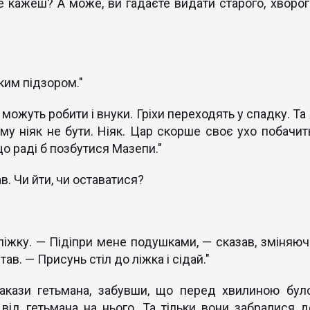
не кажеш? А може, ви гадаєте видати старого, хворог
ким підзором."
можуть робити і внуки. Гріхи переходять у спадку. Та 
му ніяк не бути. Ніяк. Цар скорше своє ухо побачить
 що раді б позбутися Мазепи."
в. Чи йти, чи оставатися?
а ліжку. — Підіпри мене подушками, — сказав, зміняюч
ав. — Присунь стіл до ліжка і сідай."
акази гетьмана, забувши, що перед хвилиною було
від гетьмана на нього. Та тільки вони забралися д