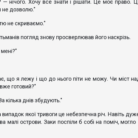
— нічого. Хочу все знати і рішати. Це моє право. Ц
и не дозволю."
тю не скриваємо."
гетьманів погляд знову просверлював його наскрізь.
 мені?"
є, що я лежу і що до нього піти не можу. Чи міст на
вже готовий?"
За кілька днів збудують."
а випадок якої тривоги це небезпечна річ. Навіть дуже
 малі острови. Заки поспіли б собі на поміч, могло 