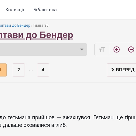
Колекції
Бібліотека
олтави до Бендер
Глава 35
олтави до Бендер
format_size
add_circle_outline
remove_circle_outline
...
1
2
4
ВПЕРЕД
до гетьмана прийшов — зжахнувся. Гетьман ще гірш
ще дальше сховалися вглиб.