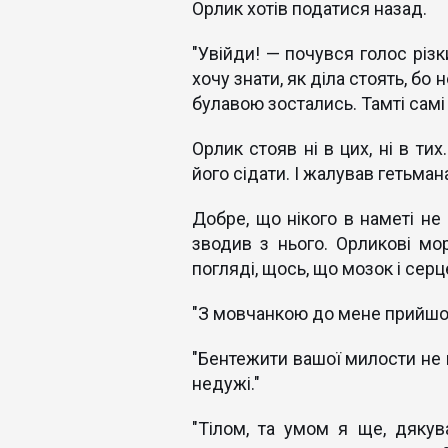
Орлик хотів податися назад.
"Увійди! — почувся голос різк
хочу знати, як діла стоять, бо
булавою зостались. Тамті самі
Орлик стояв ні в цих, ні в ти
його сідати. І жалував гетьман
Добре, що нікого в наметі не
зводив з нього. Орликові мор
погляді, щось, що мозок і сер
"З мовчанкою до мене прийшов?
"Бентежити вашої милости не 
недужі."
"Тілом, та умом я ще, дякува