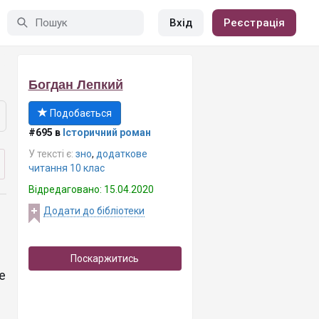
Вхід
Реєстрація
Богдан Лепкий
Подобається
#695 в
Історичний роман
У тексті є:
зно
,
додаткове
читання 10 клас
Відредаговано: 15.04.2020
Додати до бібліотеки
Поскаржитись
е