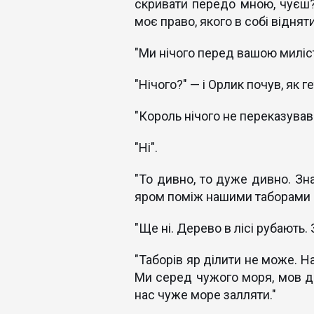
скривати передо мною, чуєш? 
моє право, якого в собі віднят
"Ми нічого перед вашою миліс
"Нічого?" — і Орлик почув, як 
"Король нічого не переказував
"Ні".
"То дивно, то дуже дивно. Зна
яром поміж нашими таборами 
"Ще ні. Дерево в лісі рубають. 
"Таборів яр ділити не може. Н
Ми серед чужого моря, мов два
нас чуже море залляти."