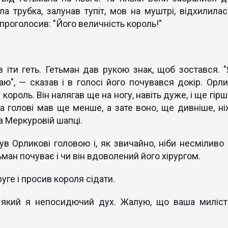
ла трубка, залунав тупіт, мов на муштрі, відхилилас
проголосив: "Його величність король!"
в іти геть. Гетьман дав рукою знак, щоб зостався. "
ю", — сказав і в голосі його почувався докір. Орли
 король. Він налягав ще на ногу, навіть дуже, і ще гір
на голові мав ще менше, а зате воно, ще дивніше, ні
а Меркуровій шапці.
ув Орликові головою і, як звичайно, ніби несміливо 
ьман почуває і чи він вдоволений його хірургом.
уге і просив короля сідати.
е, який я непосидючий дух. Жалую, що ваша миліст