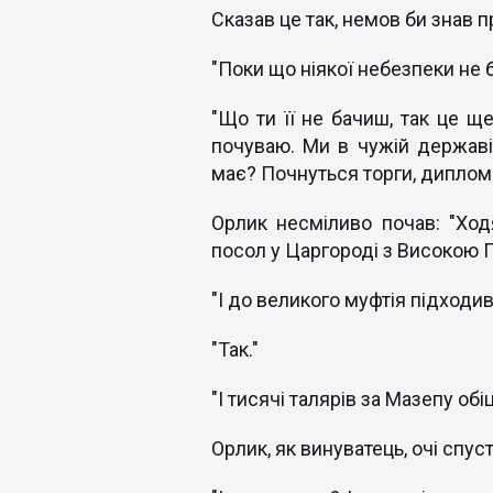
Сказав це так, немов би знав 
"Поки що ніякої небезпеки не 
"Що ти її не бачиш, так це щ
почуваю. Ми в чужій державі,
має? Почнуться торги, дипломат
Орлик несміливо почав: "Ходя
посол у Царгороді з Високою 
"І до великого муфтія підходив
"Так."
"І тисячі талярів за Мазепу обі
Орлик, як винуватець, очі спус