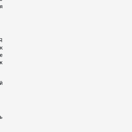
я
Я
к
ше
ж
й
ь