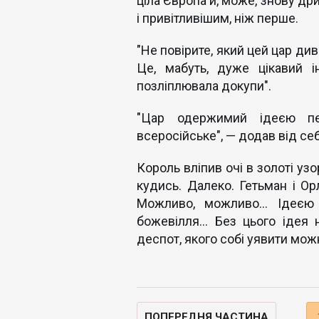
ціла Європа й, може, знову др
і привітливішим, ніж перше.
"Не повірите, який цей цар дивн
Це, мабуть, дуже цікавий ін
позліплювала докупи".
"Цар одержимий ідеєю пер
всеросійське", — додав від се
Король вліпив очі в золоті узо
кудись. Далеко. Гетьман і Ор
Можливо, можливо... Ідеєю
божевілля... Без цього ідея 
деспот, якого собі уявити мож
ПОПЕРЕДНЯ ЧАСТИНА