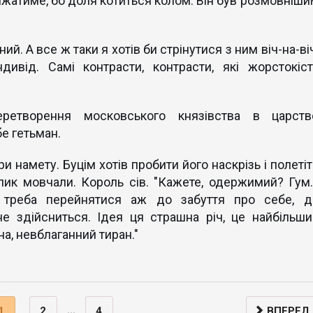
ижатиме, бо доля котиться колом. Він був розмовніши
ий. А все ж таки я хотів би стрінутися з ним віч-на-ві
дивід. Самі контрасти, контрасти, які жорстокіст
етворення московського князівства в царств
бе гетьман.
ри намету. Буцім хотів пробити його наскрізь і полеті
лик мовчали. Король сів. "Кажете, одержимий? Гум..
 треба перейнятися аж до забуття про себе, д
не здійсниться. Ідея ця страшна річ, це найбільши
на, невблаганний тиран."
...
1
2
4
ВПЕРЕД