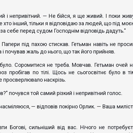
ий і непривітний. — Не бійся, я ще живий. І поки живу
 не хто інший, тільки я відповідаю за людей, що під мо
 за себе перед судом Господнім відповідь дадуть."
х. Папери під пахою стискав. Гетьман навіть не проси
а і почував жаль до нього, що так його прийняв.
 було. Соромитися не треба. Мовчав. Гетьман очей н
оз пробігав по тілі. Щось не сьогосвітнє було в ті
це просверлювало наскрізь.
" почувся той самий різкий і непривітний голос.
насміляюся, — відповів покірно Орлик. — Ваша миліст
ти Богові, сильніший від вас. Нічого не потребуєт