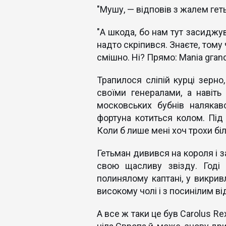
"Мушу, — відповів з жалем гет
"А шкода, бо нам тут засиджу
надто скріпився. Знаєте, тому
смішно. Ні? Прямо: Mania gгan
Трапилося сліпій курці зерно,
своїми генералами, а навіт
московських бубнів налякав
фортуна котиться колом. Під 
Коли б лише мені хоч трохи біл
Гетьман дивився на короля і за
свою щасливу звізду. Годі
полинялому каптані, у викрив
високому чолі і з посинілим в
А все ж таки це був Carolus R