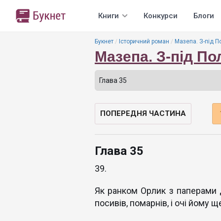
Книги
Конкурси
Блоги
Букнет
Історичний роман
Мазепа. З-під П
Мазепа. З-під П
ПОПЕРЕДНЯ ЧАСТИНА
Глава 35
39.
Як ранком Орлик з паперами 
посивів, помарнів, і очі йому 