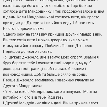
важливе, що його цінують і люблять. І ще більше
хотілось дати Мандрівнику. І так продовжувалось із дня
в день. Коли Мандрівникові хотілось пити, він просто
приходив до Джерела і пив його воду. І йшов геть.
Нічого не даючи взамін.
Одного разу на галявину прийшов Другий Мандрівник.
Він теж хотів пити і шукав джерело, яке зможе
втамувати його спрагу. Побачив Перше Джерело.
Підійшов до нього і сказав:
- Я шукаю джерело, яке втамує мою спрагу. Взамін я
буду берегти тебе і очищати твої води від мулу. Я
розширю твої границі, щоб ти стало більшим і
повноводнішим, щоб ти більше сяяло на сонці.
Перше Джерело засміялось і зверхньо глянуло на
Другого Мандрівника:
- У мене вже є Мандрівник, кого я напуваю. Мені не
потрібно нічого від тебе. Йди геть.
І Другий Мандрівник пішов далі. Він не тримав злості