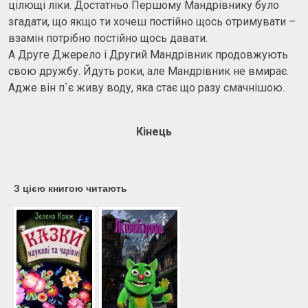
цілющі ліки. Достатньо Першому Мандрівнику було
згадати, що якщо ти хочеш постійно щось отримувати –
взамін потрібно постійно щось давати.
А Друге Джерело і Другий Мандрівник продовжують
свою дружбу. Йдуть роки, але Мандрівник не вмирає.
Адже він п`є живу воду, яка стає що разу смачнішою.
Кінець
З цією книгою читають