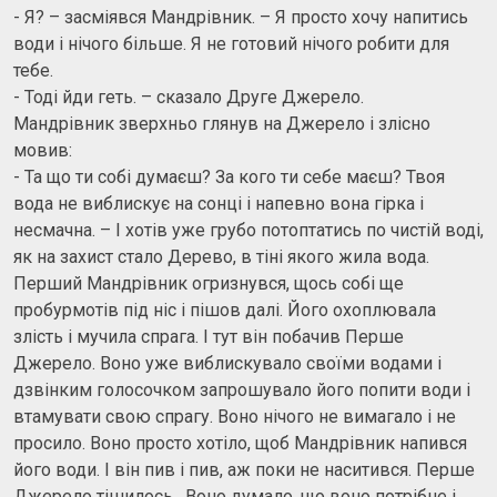
- Я? – засміявся Мандрівник. – Я просто хочу напитись
води і нічого більше. Я не готовий нічого робити для
тебе.
- Тоді йди геть. – сказало Друге Джерело.
Мандрівник зверхньо глянув на Джерело і злісно
мовив:
- Та що ти собі думаєш? За кого ти себе маєш? Твоя
вода не виблискує на сонці і напевно вона гірка і
несмачна. – І хотів уже грубо потоптатись по чистій воді,
як на захист стало Дерево, в тіні якого жила вода.
Перший Мандрівник огризнувся, щось собі ще
пробурмотів під ніс і пішов далі. Його охоплювала
злість і мучила спрага. І тут він побачив Перше
Джерело. Воно уже виблискувало своїми водами і
дзвінким голосочком запрошувало його попити води і
втамувати свою спрагу. Воно нічого не вимагало і не
просило. Воно просто хотіло, щоб Мандрівник напився
його води. І він пив і пив, аж поки не наситився. Перше
Джерело тішилось . Воно думало, що воно потрібне і