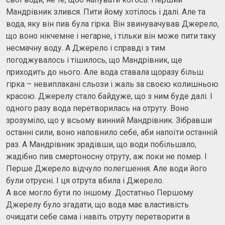
Мандрівник злився. Пити йому хотілось і далі. Але та
вода, яку він пив була гірка. Він звинувачував Джерело,
що воно нікчемне і негарне, і тільки він може пити таку
несмачну воду. А Джерело і справді з тим
погоджувалось і тішилось, що Мандрівник, ще
приходить до нього. Але вода ставала щоразу більш
гірка – невиплакані сльози і жаль за своєю колишньою
красою. Джерелу стало байдуже, що з ним буде далі. І
одного разу вода перетворилась на отруту. Воно
зрозуміло, що у всьому винний Мандрівник. Зібравши
останні сили, воно наповнило себе, аби напоїти останній
раз. А Мандрівник зрадівши, що води побільшало,
жадібно пив смертоносну отруту, аж поки не помер. І
Перше Джерело відчуло полегшення. Але води його
були отруєні. І ця отрута вбила і Джерело.
А все могло бути по іншому. Достатньо Першому
Джерелу було згадати, що вода має властивість
очищати себе сама і навіть отруту перетворити в