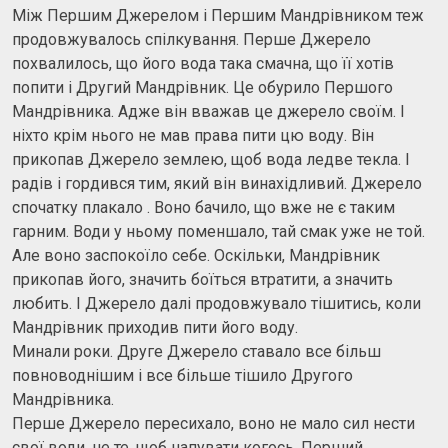
Між Першим Джерелом і Першим Мандрівником теж
продовжувалось спілкування. Перше Джерело
похвалилось, що його вода така смачна, що її хотів
попити і Другий Мандрівник. Це обурило Першого
Мандрівника. Адже він вважав це джерело своїм. І
ніхто крім нього не мав права пити цю воду. Він
прикопав Джерело землею, щоб вода ледве текла. І
радів і гордився тим, який він винахідливий. Джерело
спочатку плакало . Воно бачило, що вже не є таким
гарним. Води у ньому поменшало, тай смак уже не той.
Але воно заспокоїло себе. Оскільки, Мандрівник
прикопав його, значить боїться втратити, а значить
любить. І Джерело далі продовжувало тішитись, коли
Мандрівник приходив пити його воду.
Минали роки. Друге Джерело ставало все більш
повноводнішим і все більше тішило Другого
Мандрівника.
Перше Джерело пересихало, воно не мало сил нести
свої води, не те, щоб напувати когось. Перший