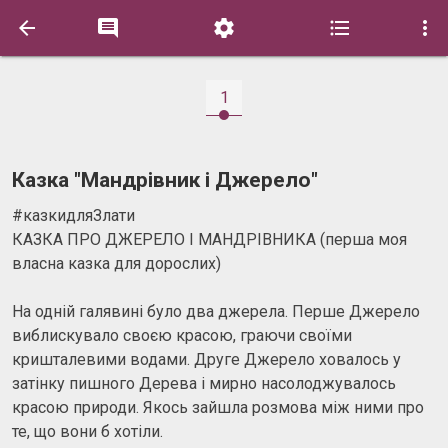





1
Казка "Мандрівник і Джерело"
#казкидляЗлати
КАЗКА ПРО ДЖЕРЕЛО І МАНДРІВНИКА (перша моя
власна казка для дорослих)
На одній галявині було два джерела. Перше Джерело
виблискувало своєю красою, граючи своїми
кришталевими водами. Друге Джерело ховалось у
затінку пишного Дерева і мирно насолоджувалось
красою природи. Якось зайшла розмова між ними про
те, що вони б хотіли.