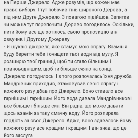
на Перше Джерело. Адже розумів, що кожен має
право вибору. І тут побачив тінь широкого Дерева , а
під ним Друге Джерело. З повагою підійшов. Запитав
чи можна тут перепочити. Дерево погодилось. Оскільки,
пити йому все ще хотілось, свою пропозицію він
озвучив і Другому Джерелу:
- Я шукаю джерело, яке втамує мою спрагу. Взамін я
буду берегти тебе і очищати твої води від мулу. Я
розширю твої границі, щоб ти стало більшим і
повноводнішим, щоб ти більше сяяло на сонці.
Джерело погодилось. І з того розпочалась їхня дружба.
Мандрівник приходив, втамовував свою спрагу і
кожного разу дбав про Джерело. Воно ставало все
гарнішим і гарнішим. Його вода давала Мандрівникові
все більше і більше сил. Він радів, що може давати
щось взамін за таку смачну воду. Його розпирала
гордість за своє Джерело. Адже, воно здавалось йому
кожного разу все кращим і кращим. І він знав, що це
його заслуга.