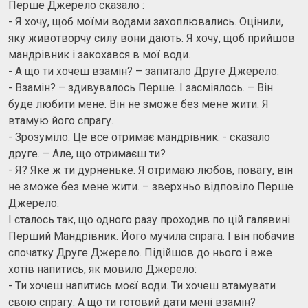
Перше Джерело сказало :
- Я хочу, щоб моїми водами захоплювались. Оцінили,
яку животворчу силу вони дають. Я хочу, щоб прийшов
мандрівник і закохався в мої води.
- А що ти хочеш взамін? – запитало Друге Джерело.
- Взамін? – здивувалось Перше. І засміялось. – Він
буде любити мене. Він не зможе без мене жити. Я
втамую його спрагу.
- Зрозуміло. Це все отримає мандрівник. - сказало
друге. – Але, що отримаєш ти?
- Я? Яке ж ти дурненьке. Я отримаю любов, повагу, він
не зможе без мене жити. – зверхньо відповіло Перше
Джерело.
І сталось так, що одного разу проходив по цій галявині
Перший Мандрівник. Його мучила спрага. І він побачив
спочатку Друге Джерело. Підійшов до нього і вже
хотів напитись, як мовило Джерело:
- Ти хочеш напитись моєї води. Ти хочеш втамувати
свою спрагу. А що ти готовий дати мені взамін?