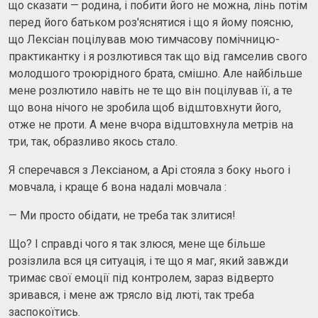
що сказати — родина, і побити його не можна, лінь потім
перед його батьком роз'яснятися і що я йому поясню,
що Лексіан поцілував мою тимчасову помічницю-
практикантку і я розлютився так що від гамселив свого
молодшого троюрідного брата, смішно. Але найбільше
мене розлютило навіть не те що він поцілував її, а те
що вона нічого не зробила щоб відштовхнути його,
отже не проти. А мене вчора відштовхнула метрів на
три, так, образливо якось стало.
Я сперечався з Лексіаном, а Арі стояла з боку нього і
мовчала, і краще б вона надалі мовчала :
— Ми просто обідати, не треба так злитися!
Що? І справді чого я так злюся, мене ще більше
розізлила вся ця ситуація, і те що я маг, який завжди
тримає свої емоції під контролем, зараз відверто
зривався, і мене аж трясло від люті, так треба
заспокоїтись.