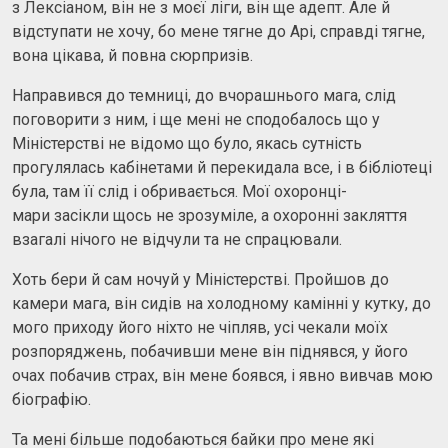
з Лексіаном, він не з моєї ліги, він ще адепт. Але й
відступати не хочу, бо мене тягне до Арі, справді тягне,
вона цікава, й повна сюрпризів.
Направився до темниці, до вчорашнього мага, слід
поговорити з ним, і ще мені не сподобалось що у
Міністерстві не відомо що було, якась сутність
прогулялась кабінетами й перекидала все, і в бібліотеці
була, там її слід і обривається. Мої охоронці-
мари засікли щось не зрозуміле, а охоронні закляття
взагалі нічого не відчули та не спрацювали.
Хоть бери й сам ночуй у Міністерстві. Пройшов до
камери мага, він сидів на холодному камінні у кутку, до
мого приходу його ніхто не чіпляв, усі чекали моїх
розпоряджень, побачивши мене він піднявся, у його
очах побачив страх, він мене боявся, і явно вивчав мою
біографію.
Та мені більше подобаються байки про мене які