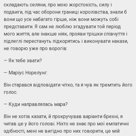
складають селяни, про мою жорстокість, силу і
подвиги, під час оборони границі королівства, знали б
вони що усе набагато гірше, ніж вони можуть собі
представити. Я сам не люблю згадувати той період
мого життя, але інакше ніяк, прояви трішки співчуття і
підлеглі перестануть підкорятись і виконувати накази,
не говорю уже про ворогів:
— Як тебе звати?
— Маріус Норелунг.
Він старався відповідати чітко, та я чув як тремтить його
голос.
— Куди направлялась мара?
Він не хотів казати, й прокручував варіанти брехні, я
читав це у його голові. Ніхто не знає про мої емпатичні
здібності, мені не вигідно про них говорити, це мій