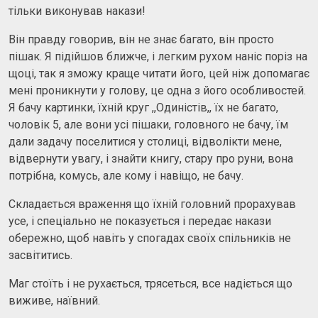
тільки виконував накази!
Він правду говорив, він не знає багато, він просто
пішак. Я підійшов ближче, і легким рухом наніс поріз на
щоці, так я зможу краще читати його, цей ніж допомагає
мені проникнути у голову, це одна з його особливостей.
Я бачу картинки, їхній круг ,,Одиністів,, їх не багато,
чоловік 5, але вони усі пішаки, головного не бачу, їм
дали задачу поселитися у столиці, відволікти мене,
відвернути увагу, і знайти книгу, стару про руни, вона
потрібна, комусь, але кому і навіщо, не бачу.
Складається враження що їхній головний прорахував
усе, і спеціально не показується і передає накази
обережно, щоб навіть у спогадах своїх спільників не
засвітитись.
Маг стоїть і не рухається, трясеться, все надіється що
виживе, наївний.