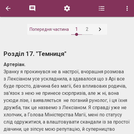






1
2
Попередня частина
Розділ 17. "Темниця"
Артеріан.
Зранку я прокинувся не в настрої, вчорашня розмова
з Лексіаном усе ускладнила, а здавалося що з Арі все
буде просто, дівчина без магії, без впливових родичів,
зв'язок з нею не принесе сюрпризів, але ж ні, вона
усюди лізе, і виявляється не поганий рунолог, і ця їхня
дружба, так це назвемо з Лексіаном. Я справді уже не
хлопчик, а Голова Міністерства Магії, мені по статусу
слід одружитися, а влаштовувати скандали із за простої
дівчини, це зіпсує мою репутацію, й суперництво