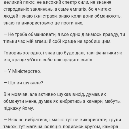
великий плюс, не високий спектр сили, не знання
стародавніх заклинань, а саме емпатія, бо я читаю
людей і знаю їхні страхи, знаю коли вони обманюють,
знаю та використовую це проти них.
— Не треба обманювати, я все одно дізнаюсь правду, ти
тільки час мій згаєш й собі краще не зробиш цим.
Говорив холодно, і знав що буде далі, такі фанатики як
він, краще уб'ють себе ніж зрадять своїх.
— У Міністерство.
— Що ви шукаєте?
Він мовчав, але активно шукав вихід, думав як
обманути мене, думав як вибратись з камери, мабуть,
підкажу йому.
— Ніяк не вибратись, і магію тут не використати, і руни
також, тут магічна ізоляція, подивись кругом, камера