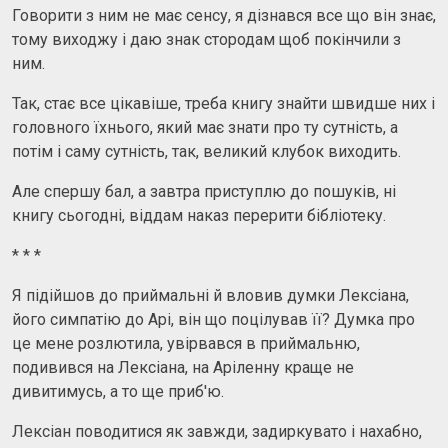
Говорити з ним не має сенсу, я дізнався все що він знає,
тому виходжу і даю знак стородам щоб покінчили з
ним.
Так, стає все цікавіше, треба книгу знайти швидше них і
головного їхнього, який має знати про ту сутність, а
потім і саму сутність, так, великий клубок виходить.
Але спершу бал, а завтра приступлю до пошуків, ні
книгу сьогодні, віддам наказ перерити бібліотеку.
* * *
Я підійшов до приймальні й вловив думки Лексіана,
його симпатію до Арі, він що поцілував її? Думка про
це мене розлютила, увірвався в приймальню,
подивився на Лексіана, на Аріленну краще не
дивитимусь, а то ще приб'ю.
Лексіан поводитися як завжди, задиркувато і нахабно,