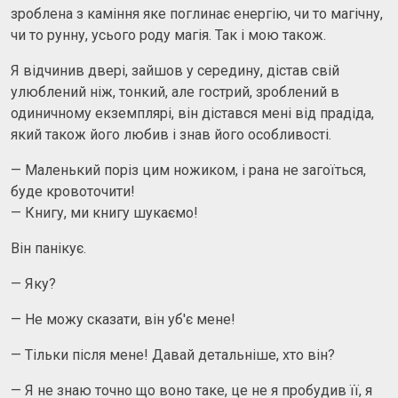
зроблена з каміння яке поглинає енергію, чи то магічну,
чи то рунну, усього роду магія. Так і мою також.
Я відчинив двері, зайшов у середину, дістав свій
улюблений ніж, тонкий, але гострий, зроблений в
одиничному екземплярі, він дістався мені від прадіда,
який також його любив і знав його особливості.
— Маленький поріз цим ножиком, і рана не загоїться,
буде кровоточити!
— Книгу, ми книгу шукаємо!
Він панікує.
— Яку?
— Не можу сказати, він уб'є мене!
— Тільки після мене! Давай детальніше, хто він?
— Я не знаю точно що воно таке, це не я пробудив її, я