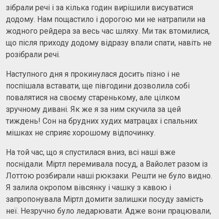
зібрали речі і за кілька годин вирішили висуватися
додому. Нам пощастило і дорогою ми не натрапили на
жодного рейдера за весь час шляху. Ми так втомилися,
що після приходу додому відразу впали спати, навіть не
розібрали речі.
Наступного дня я прокинулася досить пізно і не
поспішала вставати, ще півгодини дозволила собі
повалятися на своєму старенькому, але цілком
зручному дивані. Як же я за ним скучила за цей
тиждень! Сон на брудних худих матрацах і спальних
мішках не сприяє хорошому відпочинку.
На той час, що я спустилася вниз, всі наші вже
поснідали. Міртл перемивала посуд, а Вайолет разом із
Лоттою розбирали наші рюкзаки. Решти не було видно.
Я залила окропом вівсянку і чашку з кавою і
запропонувала Міртл домити залишки посуду замість
неї. Незручно було ледарювати. Адже вони працювали,