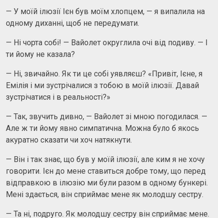
— У моїй ілюзії Ієн був моїм хлопцем, — я випалила на
одному диханні, щоб не передумати.
— Ні чорта собі! — Вайолет округлила очі від подиву. — І
ти йому не казала?
— Ні, звичайно. Як ти це собі уявляєш? «Привіт, Ієне, я
Емілія і ми зустрічалися з тобою в моїй ілюзії. Давай
зустрічатися і в реальності?»
— Так, звучить дивно, — Вайолет зі мною погодилася. —
Але ж ти йому явно симпатична. Можна було б якось
акуратно сказати чи хоч натякнути.
— Він і так знає, що був у моїй ілюзії, але ким я не хочу
говорити. Ієн до мене ставиться добре тому, що перед
відправкою в ілюзію ми були разом в одному бункері.
Мені здається, він сприймає мене як молодшу сестру.
— Та ні, подруго. Як молодшу сестру він сприймає мене.