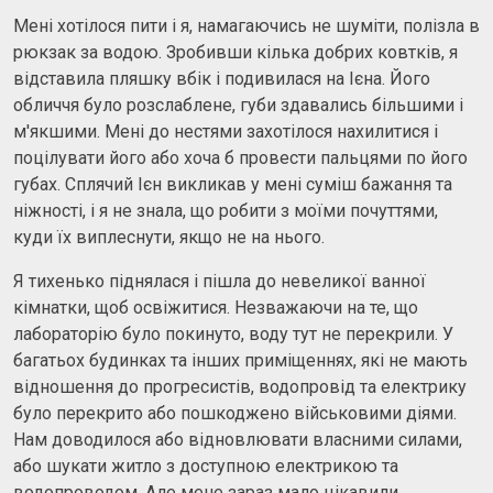
Мені хотілося пити і я, намагаючись не шуміти, полізла в
рюкзак за водою. Зробивши кілька добрих ковтків, я
відставила пляшку вбік і подивилася на Ієна. Його
обличчя було розслаблене, губи здавались більшими і
м'якшими. Мені до нестями захотілося нахилитися і
поцілувати його або хоча б провести пальцями по його
губах. Сплячий Ієн викликав у мені суміш бажання та
ніжності, і я не знала, що робити з моїми почуттями,
куди їх виплеснути, якщо не на нього.
Я тихенько піднялася і пішла до невеликої ванної
кімнатки, щоб освіжитися. Незважаючи на те, що
лабораторію було покинуто, воду тут не перекрили. У
багатьох будинках та інших приміщеннях, які не мають
відношення до прогресистів, водопровід та електрику
було перекрито або пошкоджено військовими діями.
Нам доводилося або відновлювати власними силами,
або шукати житло з доступною електрикою та
водопроводом. Але мене зараз мало цікавили