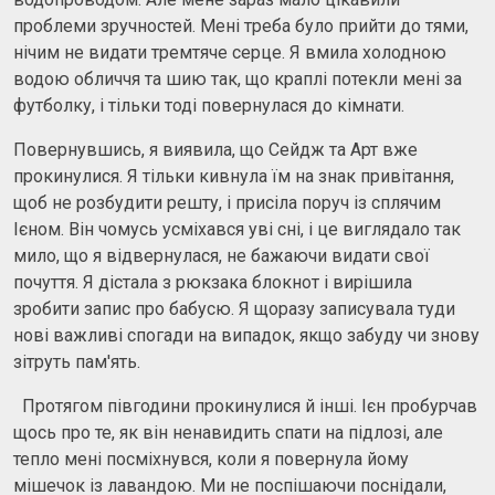
проблеми зручностей. Мені треба було прийти до тями,
нічим не видати тремтяче серце. Я вмила холодною
водою обличчя та шию так, що краплі потекли мені за
футболку, і тільки тоді повернулася до кімнати.
Повернувшись, я виявила, що Сейдж та Арт вже
прокинулися. Я тільки кивнула їм на знак привітання,
щоб не розбудити решту, і присіла поруч із сплячим
Ієном. Він чомусь усміхався уві сні, і це виглядало так
мило, що я відвернулася, не бажаючи видати свої
почуття. Я дістала з рюкзака блокнот і вирішила
зробити запис про бабусю. Я щоразу записувала туди
нові важливі спогади на випадок, якщо забуду чи знову
зітруть пам'ять.
Протягом півгодини прокинулися й інші. Ієн пробурчав
щось про те, як він ненавидить спати на підлозі, але
тепло мені посміхнувся, коли я повернула йому
мішечок із лавандою. Ми не поспішаючи поснідали,