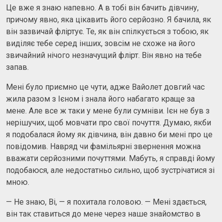
Це вже я знаю напевно. А в тобі він бачить дівчину,
причому явно, яка цікавить його серйозно. Я бачила, як
він зазвичай фліртує. Те, як він спілкується з тобою, як
виділяє тебе серед інших, зовсім не схоже на його
звичайний нічого незначущий флірт. Він явно на тебе
запав.
Мені було приємно це чути, адже Вайолет довгий час
жила разом з Ієном і знала його набагато краще за
мене. Але все ж таки у мене були сумніви. Ієн не був з
нерішучих, щоб мовчати про свої почуття. Думаю, якби
я подобалася йому як дівчина, він давно би мені про це
повідомив. Навряд чи фамільярні звернення можна
вважати серйозними почуттями. Мабуть, я справді йому
подобаюся, але недостатньо сильно, щоб зустрічатися зі
мною.
— Не знаю, Ві, — я похитала головою. — Мені здається,
він так ставиться до мене через наше знайомство в