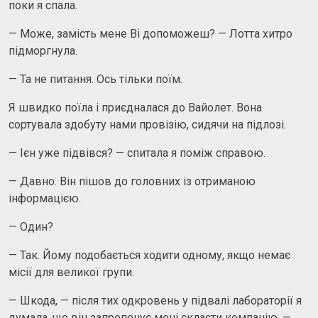
поки я спала.
— Може, замість мене Ві допоможеш? — Лотта хитро
підморгнула.
— Та не питання. Ось тільки поїм.
Я швидко поїла і приєдналася до Вайолет. Вона
сортувала здобуту нами провізію, сидячи на підлозі.
— Ієн уже підвівся? — спитала я поміж справою.
— Давно. Він пішов до головних із отриманою
інформацією.
— Один?
— Так. Йому подобається ходити одному, якщо немає
місії для великої групи.
— Шкода, — після тих одкровень у підвалі лабораторії я
думала, що він запропонує мені скласти компанію. —