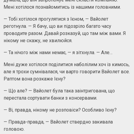
Мені хотілося познайомитись із нашими головними.
— Тобі хотілося прогулятися з Ієном, — Вайолет
реготнула. — Я бачу, що ви підозріло багато часу
проводите разом. Давай розказуй, ​​що там між вами. Я
нікому не скажу, не хвилюйся.
— Та нічого між нами немає, — я зітхнула. — Але…
Мені дуже хотілося поділитися наболілим хоч із кимось,
але я трохи сумнівалася, чи варто говорити Вайолет все.
Раптом вона розкаже Ієну?
— Що але? — Вайолет була така заінтригована, що
перестала сортувати банки з консервами.
— Ві, правда, нікому не розповіси? Особливо Ієну?
— Правда-правда, — Вайолет ствердно закивала
головою.