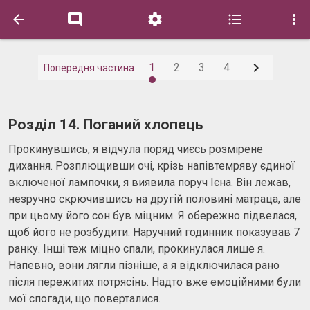






1
2
3
4
Попередня частина
Розділ 14. Поганий хлопець
Прокинувшись, я відчула поряд чиєсь розмірене
дихання. Розплющивши очі, крізь напівтемряву єдиної
включеної лампочки, я виявила поруч Ієна. Він лежав,
незручно скрючившись на другій половині матраца, але
при цьому його сон був міцним. Я обережно підвелася,
щоб його не розбудити. Наручний годинник показував 7
ранку. Інші теж міцно спали, прокинулася лише я.
Напевно, вони лягли пізніше, а я відключилася рано
після пережитих потрясінь. Надто вже емоційними були
мої спогади, що поверталися.