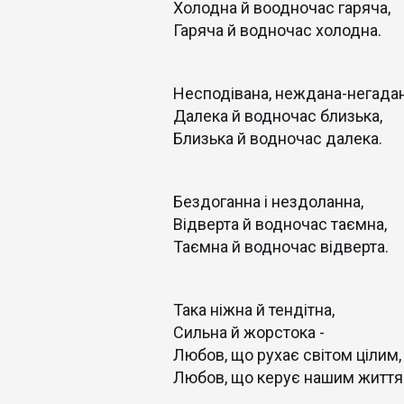
Холодна й воодночас гаряча,
Гаряча й водночас холодна.
Несподівана, неждана-негадан
Далека й водночас близька,
Близька й водночас далека.
Бездоганна і нездоланна,
Відверта й водночас таємна,
Таємна й водночас відверта.
Така ніжна й тендітна,
Сильна й жорстока -
Любов, що рухає світом цілим,
Любов, що керує нашим житт