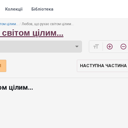
Колекції
Бібліотека
том цілим...
Любов, що рухає світом цілим...
світом цілим...
format_size
add_circle_outline
remove_circle_outline
1
НАСТУПНА ЧАСТИНА
м цілим...