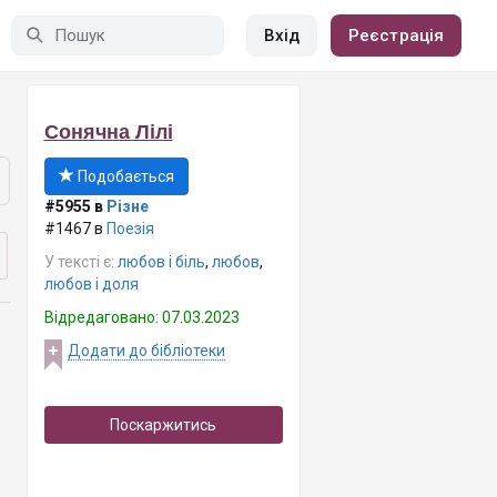
Вхід
Реєстрація
Сонячна Лілі
Подобається
#5955 в
Різне
#1467 в
Поезія
У тексті є:
любов і біль
,
любов
,
любов і доля
Відредаговано: 07.03.2023
Додати до бібліотеки
Поскаржитись