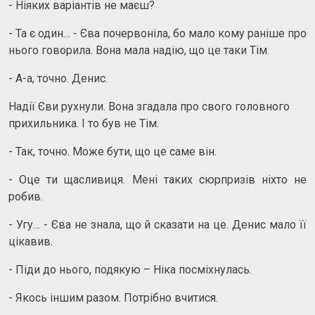
- Ніяких варіантів не маєш?
- Та є один… - Єва почервоніла, бо мало кому раніше про
нього говорила. Вона мала надію, що це таки Тім.
- А-а, точно. Денис.
Надії Єви рухнули. Вона згадала про свого головного
прихильника. І то був не Тім.
- Так, точно. Може бути, що це саме він.
- Оце ти щасливиця. Мені таких сюрпризів ніхто не
робив.
- Угу… - Єва не знала, що й сказати на це. Денис мало її
цікавив.
- Піди до нього, подякую – Ніка посміхнулась.
- Якось іншим разом. Потрібно вчитися.