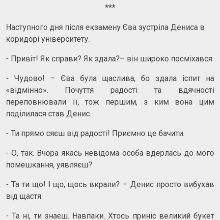
***
Наступного дня після екзамену Єва зустріла Дениса в
коридорі університету.
- Привіт! Як справи? Як здала?– він широко посміхався.
- Чудово! – Єва була щаслива, бо здала іспит на
«відмінно». Почуття радості та вдячності
переповнювали її, тож першим, з ким вона цим
поділилася став Денис.
- Ти прямо сяєш від радості! Приємно це бачити.
- О, так. Вчора якась невідома особа вдерлась до мого
помешкання, уявляєш?
- Та ти що! І що, щось вкрали? – Денис просто вибухав
від щастя.
- Та ні, ти знаєш. Навпаки. Хтось приніс великий букет