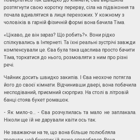
розтягнути свою коротку перерву, сіла на підвіконня та
почала вдивлятися в лиця перехожих. У кожному з
чоловіків в гарній фізичній формі вона бачила Тіма.
«Цікаво, де він зараз? Що робить?». Вони рідко
спілкувались в Інтернеті. Та їхні реальні зустрічі завжди
компенсували це. Єва була така щаслива просто бачити
Тіма, торкатися до нього, розмовляти з ним про різні
речі.
Чайник досить швидко закипів. І Єва неохоче потягла
його до своєї кімнати. Відчинивши двері, вона побачила
несподіваний, приємний сюрприз. На столі в літровій
банці стояв букет ромашок.
- Як мило-о… - Єва розчулилась та мало не заплакала.
Ніколи ще їй не дарували квіти ось так.
Не зважаючи на те, що вона більше полюбляла
троянди, цей букетик їй дуже сподобався. Вона