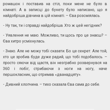
ромашок і поставив на стіл, поки мене не було в
кімнаті. А в записці до букету було написано, що я
найдобріша дівчина в цій кімнаті. – Єва розсміялась.
- Ну так, ти і справді найдобріша. Хто ж цей негідник?
- Уявлення не маю. Можливо, ти щось про це знаєш? –
Єва хитро усміхнулась.
- Знаю. Але не можу тобі сказати. Бо це секрет. Але той,
хто це зробив буде дуже радий, що тобі подобалось. –
просто сяючи від щастя, він незграбно розвернувся на
360 і побіг, стрибаючи з ноги на ногу, наче
першокласник, що отримав «дванадцяту».
- Дивний хлопчина. – тихо сказала Єва сама до себе.