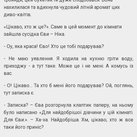
нахилилася та вдихнула чудовий літній аромат цих
диво-квітів.
«Цікаво, хто ж це?». Саме в цей момент до кімнати
зайшла сусідка Єви – Ніка.
- Оу, яка краса! Єво! Хто це тобі подарував?
- Не маю уявлення. Я ходила на кухню гріти воду,
приходжу - а тут таке. Може це і не мені. А комусь із
вас.
- О! Цікаво… Та хто б мені його подарував? Ой, поглянь,
тут записка є.
- Записка? – Єва розгорнула клаптик паперу, на ньому
було написано «Для найдобрішої дівчини у цій кімнаті.
Для Єви.». – Ха-ха. Найдобріша. Хм, цікаво, хто ж все
таки його приніс?