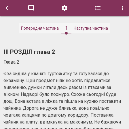





1
Попередня частина
Наступна частина
ІІІ РОЗДІЛ глава 2
Глава 2
Єва сиділа у кімнаті гуртожитку та готувалася до
екзамену. Цей предмет ніяк не хотів піддаватися
вивченню, думки літали десь разом із птахами за
вікном. Надворі було похмуро. Схоже сьогодні буде
дощ. Вона встала з ліжка та пішла на кухню поставити
чайника. Дорога не дуже близька, вона повільно
човгала капцями по довгому коридору. Поставила
чайник на плиту, ввімкнула на максимум. Не бажаючи
повертатись так швидко до кімнати, Єва вирішила