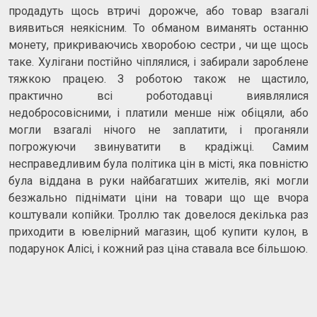
продадуть щось втричі дорожче, або товар взагалі
виявиться неякісним. То обманом виманять останню
монету, прикриваючись хворобою сестри , чи ще щось
таке. Хулігани постійно чіплялися, і забирали зароблене
тяжкою працею. З роботою також не щастило,
практично всі роботодавці виявлялися
недобросовісними, і платили менше ніж обіцяли, або
могли взагалі нічого не заплатити, і проганяли
погрожуючи звинуватити в крадіжці. Самим
несправедливим була політика цін в місті, яка повністю
була віддана в руки найбагатших жителів, які могли
безжально піднімати ціни на товари що ще вчора
коштували копійки. Троллю так довелося декілька раз
приходити в ювелірний магазин, щоб купити кулон, в
подарунок Алісі, і кожний раз ціна ставала все більшою.