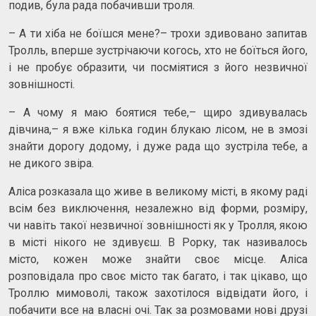
подив, була рада побачивши троля.
– А ти хіба не боїшся мене?– трохи здивовано запитав
Тролль, вперше зустрічаючи когось, хто не боїться його,
і не пробує образити, чи посміятися з його незвичної
зовнішності.
– А чому я маю боятися тебе,– щиро здивувалась
дівчина,– я вже кілька годин блукаю лісом, не в змозі
знайти дорогу додому, і дуже рада що зустріла тебе, а
не дикого звіра.
Аліса розказала що живе в великому місті, в якому раді
всім без виключення, незалежно від форми, розміру,
чи навіть такої незвичної зовнішності як у Тролля, якою
в місті нікого не здивуєш. В Рорку, так називалось
місто, кожен може знайти своє місце. Аліса
розповідала про своє місто так багато, і так цікаво, що
Троллю мимоволі, також захотілося відвідати його, і
побачити все на власні очі. Так за розмовами нові друзі