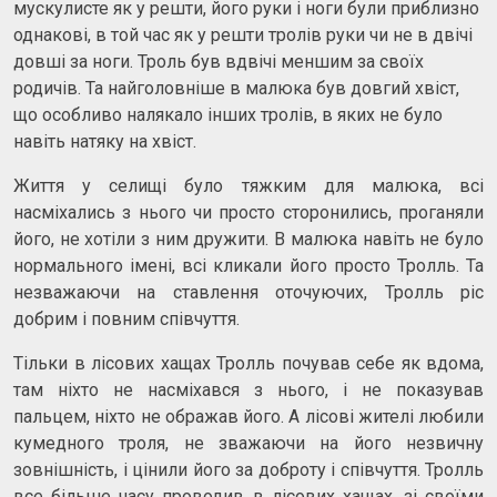
мускулисте як у решти, його руки і ноги були приблизно
однакові, в той час як у решти тролів руки чи не в двічі
довші за ноги. Троль був вдвічі меншим за своїх
родичів. Та найголовніше в малюка був довгий хвіст,
що особливо налякало інших тролів, в яких не було
навіть натяку на хвіст.
Життя у селищі було тяжким для малюка, всі
насміхались з нього чи просто сторонились, проганяли
його, не хотіли з ним дружити. В малюка навіть не було
нормального імені, всі кликали його просто Тролль. Та
незважаючи на ставлення оточуючих, Тролль ріс
добрим і повним співчуття.
Тільки в лісових хащах Тролль почував себе як вдома,
там ніхто не насміхався з нього, і не показував
пальцем, ніхто не ображав його. А лісові жителі любили
кумедного троля, не зважаючи на його незвичну
зовнішність, і цінили його за доброту і співчуття. Тролль
все більше часу проводив в лісових хащах, зі своїми