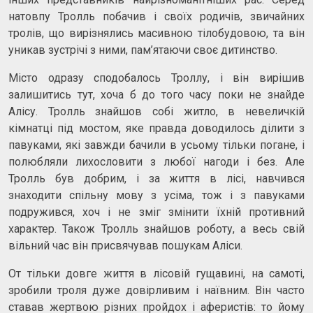
натовпу Тролль побачив і своїх родичів, звичайних
тролів, що вирізнялись масивною тілобудовою, та він
уникав зустрічі з ними, пам’ятаючи своє дитинство.
Місто одразу сподобалось Троллу, і він вирішив
залишитись тут, хоча б до того часу поки не знайде
Алісу. Тролль знайшов собі житло, в невеличкій
кімнатці під мостом, яке правда доводилось ділити з
павуками, які завжди бачили в усьому тільки погане, і
полюбляли лихословити з любої нагоди і без. Але
Тролль був добрим, і за життя в лісі, навчився
знаходити спільну мову з усіма, тож і з павуками
подружився, хоч і не зміг змінити їхній противний
характер. Також Тролль знайшов роботу, а весь свій
вільний час він присвячував пошукам Аліси.
От тільки довге життя в лісовій гущавині, на самоті,
зробили троля дуже довірливим і наївним. Він часто
ставав жертвою різних пройдох і аферистів: то йому