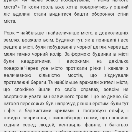
міста?» Та коли троль вже хотів повернутись у рідний
ліс вдалині стали виднітися башти оборонної стіни
міста.
Рорк – найбільше і найвеличніше місто, в довколишніх
землях, вражало всім. Будинки тут, як в принципі і все
решта в місті, були побудовані з чорної цегли, через що
мали темно чорний колір. За формою будинки в місті
були квадратними, і високими, на декілька
поверхів.Через усе місто протікали річки і канали з
величезною кількістю мостів, що з’єднували
протилежні береги. Та найбільше вражали жителі міста,
що спокійно йшли по своїх справах, зовсім не
звертаючи уваги на незвичного троля. І це не дивно, бо
натовп перехожих був напрочуд різношерстим: були тут
і феї з барвистими крилами, і гостровухі ельфи, і
швидкі леприкони, і пишнобороді гноми, що спокійно
ходили серед людей, кентаврів, фавнів, і багатьох
інших представників найрізноманітніших рас. Серед