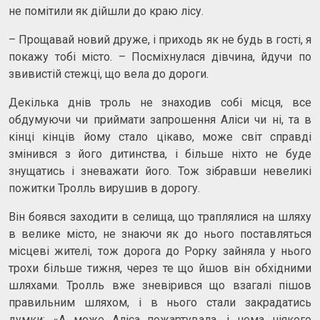
не помітили як дійшли до краю лісу.
– Прощавай новий друже, і приходь як не будь в гості, я
покажу тобі місто. – Посміхнулася дівчина, йдучи по
звивистій стежці, що вела до дороги.
Декілька днів троль не знаходив собі місця, все
обдумуючи чи приймати запрошення Аліси чи ні, та в
кінці кінців йому стало цікаво, може світ справді
змінився з його дитинства, і більше ніхто не буде
знущатись і зневажати його. Тож зібравши невеликі
пожитки Тролль вирушив в дорогу.
Він боявся заходити в селища, що траплялися на шляху
в велике місто, не знаючи як до нього поставляться
місцеві жителі, тож дорога до Рорку зайняла у нього
трохи більше тижня, через те що йшов він обхідними
шляхами. Тролль вже зневірився що взагалі пішов
правильним шляхом, і в нього стали закрадатись
думки: «А може Аліса пожартувала, і нема ніякого