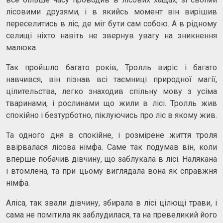
лісовими друзями, і в якийсь момент він вирішив
переселитись в ліс, де міг бути сам собою. А в рідному
селищі ніхто навіть не звернув увагу на зникнення
малюка.
Так пройшло багато років, Тролль виріс і багато
навчився, він пізнав всі таємниці природної магії,
цілительства, легко знаходив спільну мову з усіма
тваринами, і рослинами що жили в лісі. Тролль жив
спокійно і безтурботно, піклуючись про ліс в якому жив.
Та одного дня в спокійне, і розмірене життя троля
ввірвалася лісова німфа. Саме так подумав він, коли
вперше побачив дівчину, що заблукала в лісі. Налякана
і втомлена, та при цьому виглядала вона як справжня
німфа.
Аліса, так звали дівчину, збирала в лісі цілющі трави, і
сама не помітила як заблудилася, та на превеликий його