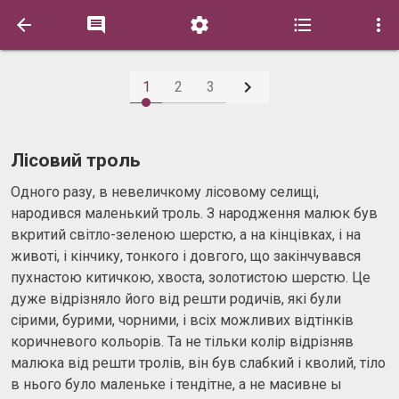






1
2
3
Лісовий троль
Одного разу, в невеличкому лісовому селищі,
народився маленький троль. З народження малюк був
вкритий світло-зеленою шерстю, а на кінцівках, і на
животі, і кінчику, тонкого і довгого, що закінчувався
пухнастою китичкою, хвоста, золотистою шерстю. Це
дуже відрізняло його від решти родичів, які були
сірими, бурими, чорними, і всіх можливих відтінків
коричневого кольорів. Та не тільки колір відрізняв
малюка від решти тролів, він був слабкий і кволий, тіло
в нього було маленьке і тендітне, а не масивне ы