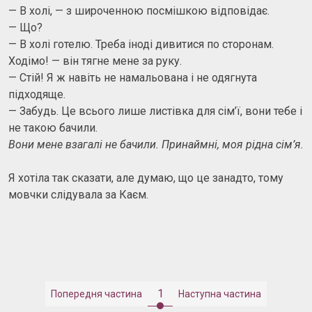
— В холі, — з широченною посмішкою відповідає.
— Що?
— В холі готелю. Треба іноді дивитися по сторонам.
Ходімо! — він тягне мене за руку.
— Стій! Я ж навіть не намальована і не одягнута
підходяще.
— Забудь. Це всього лише листівка для сім’ї, вони тебе і
не такою бачили.
Вони мене взагалі не бачили. Принаймні, моя рідна сім’я.
Я хотіла так сказати, але думаю, що це занадто, тому
мовчки слідувала за Каєм.
1
Попередня частина
Наступна частина