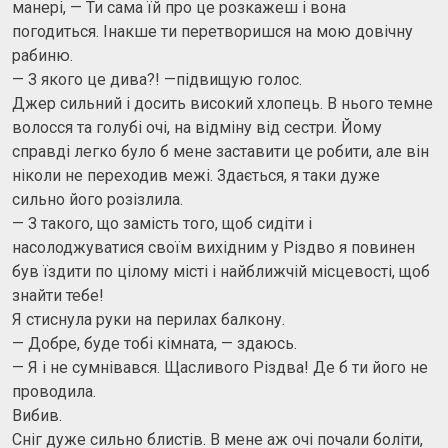
манері, — Ти сама їй про це розкажеш і вона
погодиться. Інакше ти перетворишся на мою довічну
рабиню.
— З якого це дива?! —підвищую голос.
Джер сильний і досить високий хлопець. В нього темне
волосся та голубі очі, на відміну від сестри. Йому
справді легко було б мене заставити це робити, але він
ніколи не переходив межі. Здається, я таки дуже
сильно його розізлила.
— З такого, що замість того, щоб сидіти і
насолоджуватися своїм вихідним у Різдво я повинен
був їздити по цілому місті і найближчій місцевості, щоб
знайти тебе!
Я стиснула руки на перилах балкону.
— Добре, буде тобі кімната, — здаюсь.
— Я і не сумнівався. Щасливого Різдва! Де б ти його не
проводила.
Вибив.
Сніг дуже сильно блистів. В мене аж очі почали боліти,