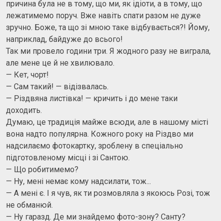
причина була не в тому, що ми, як ідіоти, а в тому, що
лежатимемо поруч. Вже навіть спати разом не дуже
зручно. Боже, та що зі мною таке відбувається?! Йому,
наприклад, байдуже до всього!
Так ми провело години три. Я жодного разу не виграла,
але мене це й не хвилювало.
— Кет, чорт!
— Сам такий! — відізвалась.
— Різдвяна листівка! — кричить і до мене таки
доходить.
Думаю, це традиція майже всюди, але в нашому місті
вона надто популярна. Кожного року на Різдво ми
надсилаємо фотокартку, зроблену в спеціально
підготовленому місці і зі Сантою.
— Що робитимемо?
— Ну, мені немає кому надсилати, тож...
— А мені є. І я чув, як ти розмовляла з якоюсь Розі, тож
не обманюй.
— Ну гаразд. Де ми знайдемо фото-зону? Санту?