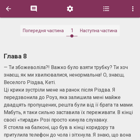





1
Попередня частина
Наступна частина
Глава 8
— Ти збожеволіла?! Важко було взяти трубку? Ти хоч
знаєш, як ми хвилювалися, ненормальна! О, знаєш,
Веселого Різдва, Кеті.
Ці крики зустріли мене на ранок після Різдва. Я
передзвонила до Роуз, яка залишила мені майже
двадцять пропущених, решта були від її брата та мами.
Мабуть, я таки сильно заставила їх переживати. В кінці
своєї «тиради» Розі просто кинула слухавку.
Я стояла на балконі, що був в кінці коридору та
притулила телефон до чола і зітхнула. Я знаю, що вона