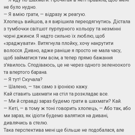
не було нудно.
— Я вмію грати, — відразу ж реагую.
Хлопець вийшов, а я вирішила переодягнутись. Дістала
з тумбочки світшот пурпурного кольору та незмінні
чорні джинси. Я надто сильно їх люблю, щоб
«зраджувати». Витягнула плойку, хочу накрутити
волосся. Дивно, адже раніше я просто не мала часу,
щоб займатися тим всім, а тепер прямо бажання
з'явилось. Сподіваюсь, це не через одного зеленоокого
та впертого барана.
— Я тут! Скучала?
— Шалено, — так само з іронією кажу.
Кай ставить шахмати на стіл та розкладає все.
— Ми й справді зараз будемо грати в шахмати? Кай.
— Кеті, — в тому ж тоні говорить хлопець, — Або так, або
ми зараз, як ідіоти будемо валятися на дивані,
дивлячись в стелю.
Така перспектива мені ще більше не подобалася, але