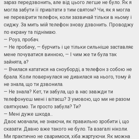
зараз передзвонить, але від цього легше не було. Як я
могла забути її привітати з тим святом? Чи, як я могла
не перевірити телефон, коли зазвичай тільки в ньому і
сиджу. За мить мій телефон знову дзвонить. Проводжу
по екрану та піднімаю.
— Роуз, пробач.
— Не пробачу, — бурчить і це тільки сильніше заставляє
мене почуватися винною, — І чим же ти була так
зайнята, а?
— Вчилася кататися на сноуборді, а телефон з собою не
брала. Коли повернулася не дивилася на нього, тому й
не знала, що ти дзвонила.
— Не знала? Кет, ти забула, що в нас завжди ти
телефонуєш мені і вітаєш? З умовою, що ми не разом
святкуємо. Ти просто забула? Ти?
— Мені дуже шкода...
Двоє мовчали, не знаючи, як правильно зробити і, що
сказати. Давно вже такого не було. Та взагалі ніколи.
Ми практично не сваримося, хіба жартуючи. Як можна