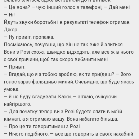
— Це вона? — чую інший голос в телефоні, — Дай мені.
— Ні!
Йдуть звуки боротьби і в результаті телефон отримав
Джер.
— Ну привіт, пропажа.
Посміхаюсь, почувши, що він не так вже й злиться.
Вони з Розі схожі, швидко відходять, але все ж в нього
є свої причини, щоб так скоро вибачити мені.
— Привіт.
— Вгадай, що я з тобою зроблю, як ти приїдеш? — його
голос зараз фальшиво милий. Очевидно, що буде якась
умова.
— Я не буду вгадувати. Кажи, — зітхаю, очікуючи
найгіршого.
— Для початку: тепер ви з Розі будете спати в моїй
кімнаті, а я отримаю вашу. Вона набагато більша.
— Про це ти говоритимеш з Розі.
— Нічого подібного, — все ще говорить в своїх нахабній