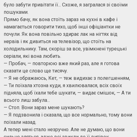
було забути привітати її... Схоже, я загралася зі своїми
пошуками.
Прямо бачу, як вона стоїть зараз на кухні в кафе і
намагається говорити тихо, щоб інші офіціантки не
почули. Як вона повільно здирає лак на нігтях від
нервів і як дивиться на телевізор, що стоїть на
холодильнику. Там, скоріш за все, увімкнені турецькі
серіали, які вона любить.
— Пробач, — повторюю вже який раз, але я готова
сказати це слово ще тисячу.
— Я не ображаюсь, Кет, — теж видихає з полегшенням,
— Ти поїхала хтозна куди, я хвилювалася, всіх своїх
підняла, щоб їхали тебе шукати, — видає смішок, — А ти
всього лиш забула...
— Стоп. Вони зараз мене шукають?
— Я подзвонила і сказала, що все нормально, тому вони
поїхали назад.
А тепер мені стало незручно. Але не думаю, що вони
сильно зляться, адже всі звикли до її витівок.