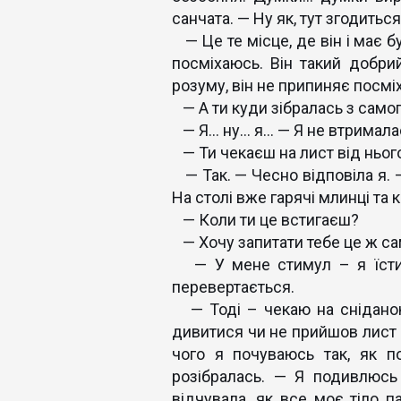
санчата. — Ну як, тут згодитьс
— Це те місце, де він і має бу
посміхаюсь. Він такий добри
розуму, він не припиняє посмі
— А ти куди зібралась з самог
— Я… ну… я… — Я не втрималас
— Ти чекаєш на лист від ньог
— Так. — Чесно відповіла я. —
На столі вже гарячі млинці та к
— Коли ти це встигаєш?
— Хочу запитати тебе це ж са
— У мене стимул – я їсти х
перевертається.
— Тоді – чекаю на сніданок
дивитися чи не прийшов лист в
чого я почуваюсь так, як 
розібралась. — Я подивлюс
відчувала, як все моє тіло п