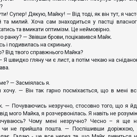
я?
ти! Супер! Дякую, Майку! — Від тоді, як він тут, я час
й та милий. Хоча сам знаходиться у пастці власног
хатись та вмикати оптимізм. Це неймовірно.
о ранку? — Звівши брови, поцікавився Майк.
ь і подивилась на скриньку.
о? Від твого справжнього Майка?
 Я швидко гляну чи є лист, а потім чекаю на сніданок
ава.
ме? — Засміялась я.
очу. — Він так гарно посміхається, що в мені вс
. — Почуваючись незручно, стосовно того, що я йд
ід мого Майка, я розчервонілась. Я навіть не розумію
почуваюсь? Чому мені незручно? Чесно – я ще н
ь чи не прийшла пошта. — Поспішивши доріжкою, 
алає. Гадаю - це все через те, що Майк дивиться н