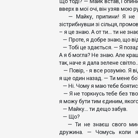
Що тоді? — Майк встав, і опин
вверх в мої очі, він узяв мою р
— Майку, припини! Я не хо
зістрибнувши зі сільця, промов
– я це знаю. А от ти… ти не зн
— Проте, я добре знаю, що від
— Тобі це здається. — Я позад
А я б могла? Не знаю. Але кра
так, наче я дала зелене світл
— Повір, - я все розумію. Я ві
я ще один назад. — Ти мене б
— Ні. Чому я маю тебе боятис
— Я не торкнусь тебе без твоє
я можу бути тим єдиним, якого
— Майку… ти дещо забув.
— Що?
— Ти не знаєш свого минул
дружина. — Чомусь коли я