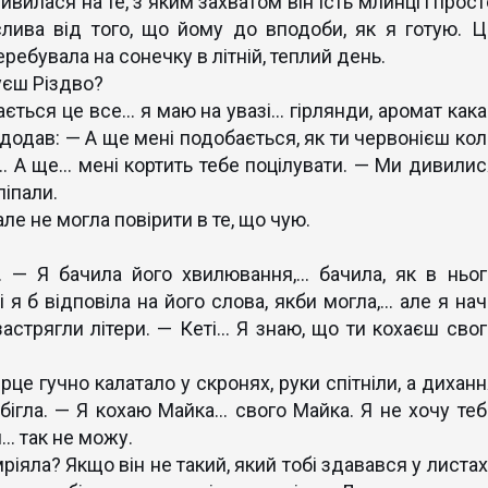
вилася на те, з яким захватом він їсть млинці і прост
лива від того, що йому до вподоби, як я готую. Ц
ребувала на сонечку в літній, теплий день.
уєш Різдво?
ється це все… я маю на увазі… гірлянди, аромат кака
і додав: — А ще мені подобається, як ти червонієш кол
… А ще… мені кортить тебе поцілувати. — Ми дивилис
ліпали.
ле не могла повірити в те, що чую.
— Я бачила його хвилювання,… бачила, як в ньог
я б відповіла на його слова, якби могла,… але я нач
застрягли літери. — Кеті… Я знаю, що ти кохаєш свог
е гучно калатало у скронях, руки спітніли, а диханн
бігла. — Я кохаю Майка… свого Майка. Я не хочу теб
… так не можу.
ріяла? Якщо він не такий, який тобі здавався у листа