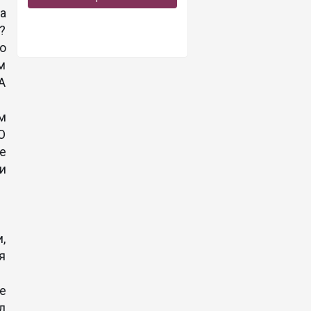
а
?
го
м
А
м
О
е
и
,
я
е
д