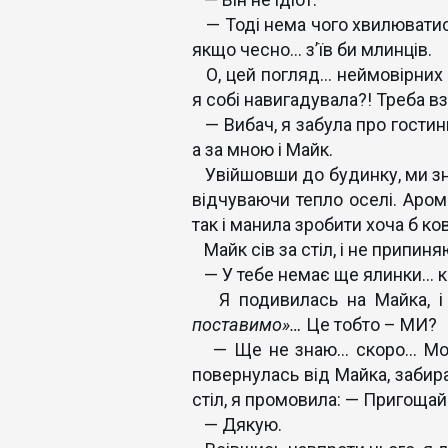
— Тоді нема чого хвилюватись
якщо чесно… з’їв би млинців.
О, цей погляд… неймовірних о
я собі навигадувала?! Треба вз
— Вибач, я забула про гостинн
а за мною і Майк.
Увійшовши до будинку, ми зня
відчуваючи тепло оселі. Арома
так і манила зробити хоча б ко
Майк сів за стіл, і не припин
— У тебе немає ще ялинки… к
Я подивилась на Майка, і 
поставимо»…
Це тобто – МИ?
— Ще не знаю… скоро… Можли
повернулась від Майка, забира
стіл, я промовила: — Пригощай
— Дякую.