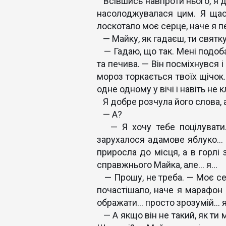
Всівшись навпроти нього, я ди
насолоджувалася цим. Я щас
лоскотало моє серце, наче я пе
— Майку, як гадаєш, ти святк
— Гадаю, що так. Мені подоба
та печива. — Він посміхнувся 
мороз торкається твоїх щічок
одне одному у вічі і навіть не к
Я добре розчула його слова, а
— А?
— Я хочу тебе поцілувати. 
зарухалося адамове яблуко… і 
приросла до місця, а в горлі 
справжнього Майка, але… я…
— Прошу, не треба. — Моє серц
почастішало, наче я марафон 
ображати… просто зрозумій… я
— А якщо він не такий, як ти м