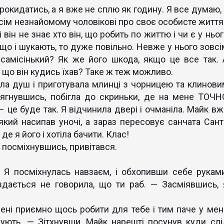
окидатись, а я вже не сплю як годину. Я все думаю, 
всім незнайомому чоловікові про своє особисте життя
і він не знає хто він, що робить по життю і чи є у ньо
що і шукають, то дуже повільно. Невже у нього зовсі
самісінький? Як же його шкода, якщо це все так. 
, що він кудись їхав? Таке ж теж можливо.
а душ і приготувала млинці з чорницею та клинови
дягнувшись, побігла до скриньки, де на мене ТОЧН
– це буде так. Я відчинила двері і очманіла. Майк вж
 який насипав уночі, а зараз пересовує санчата Сант
де я його і хотіла бачити. Клас!
 посміхнувшись, привітався.
 посміхнулась навзаєм, і обхопивши себе руками
здається не говорила, що ти раб. — Засміявшись, 
ні приємно щось робити для тебе і тим паче у мен
ують. — Зітхнувши, Майк нарешті посунув куди слі