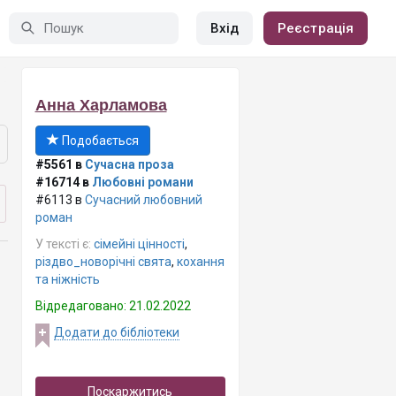
Вхід
Реєстрація
Анна Харламова
Подобається
#5561 в
Сучасна проза
#16714 в
Любовні романи
#6113 в
Сучасний любовний
роман
У тексті є:
сімейні цінності
,
різдво_новорічні свята
,
кохання
та ніжність
Відредаговано: 21.02.2022
Додати до бібліотеки
Поскаржитись