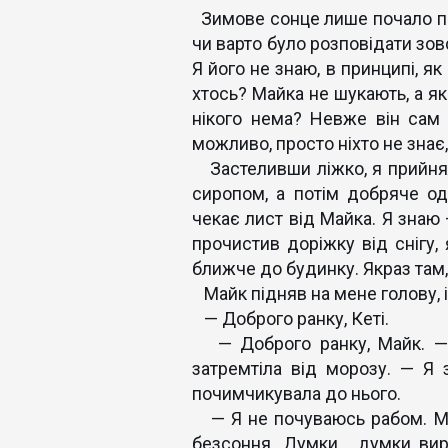
Зимове сонце лише почало пр
чи варто було розповідати зо
Я його не знаю, в принципі, як 
хтось? Майка не шукають, а як
нікого нема? Невже він сам 
можливо, просто ніхто не знає
Застеливши ліжко, я прийнял
сиропом, а потім добряче о
чекає лист від Майка. Я знаю 
прочистив доріжку від снігу,
ближче до будинку. Якраз там, 
Майк підняв на мене голову, і
— Доброго ранку, Кеті.
— Доброго ранку, Майк. — Я
затремтіла від морозу. — Я 
почимчикувала до нього.
— Я не почуваюсь рабом. Ме
безсоння. Думки… думки вир