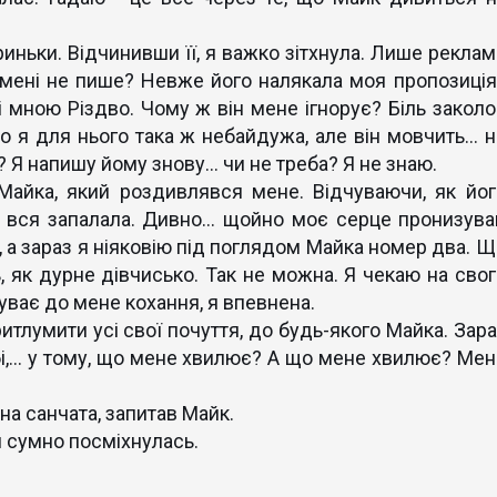
ньки. Відчинивши її, я важко зітхнула. Лише реклам
 мені не пише? Невже його налякала моя пропозиція
зі мною Різдво. Чому ж він мене ігнорує? Біль заколо
що я для нього така ж небайдужа, але він мовчить… н
 Я напишу йому знову… чи не треба? Я не знаю.
айка, який роздивлявся мене. Відчуваючи, як йог
 я вся запалала. Дивно… щойно моє серце пронизува
е, а зараз я ніяковію під поглядом Майка номер два. Щ
, як дурне дівчисько. Так не можна. Я чекаю на свог
чуває до мене кохання, я впевнена.
тлумити усі свої почуття, до будь-якого Майка. Зара
обі,… у тому, що мене хвилює? А що мене хвилює? Мен
а санчата, запитав Майк.
 сумно посміхнулась.