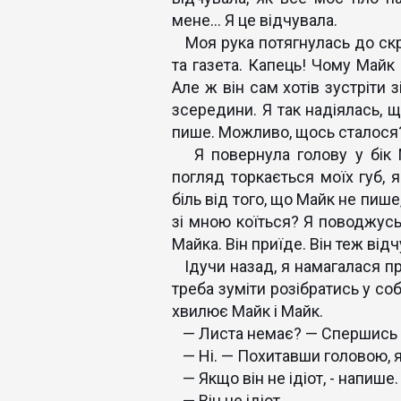
мене… Я це відчувала.
Моя рука потягнулась до скри
та газета. Капець! Чому Майк
Але ж він сам хотів зустріти 
зсередини. Я так надіялась, 
пише. Можливо, щось сталося?
Я повернула голову у бік М
погляд торкається моїх губ,
біль від того, що Майк не пиш
зі мною коїться? Я поводжусь
Майка. Він приїде. Він теж від
Ідучи назад, я намагалася при
треба зуміти розібратись у с
хвилює Майк і Майк.
— Листа немає? — Спершись н
— Ні. — Похитавши головою, я
— Якщо він не ідіот, - напише.
— Він не ідіот.