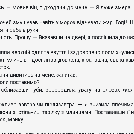
. — Мовив він, підходячи до мене. — Я дуже змерз… 
чей змушував навіть у мороз відчувати жар. Годі! Щ
яти себе в руки.
ість. Прошу. — Вказавши на двері, я поспішила до них
ли верхній одяг та взуття і задоволено посміхнулись
т млинців і досі літав довкола, а запашна, свіжа кав
вток.
яючи дивитись на мене, запитав:
оли поставимо?
облизавши губи, зосередила увагу на словах
«кол
во завтра чи післязавтра. — Я знизила плечима 
ючи зі стільниці тарілку з млинцями. Поставивши її н
ся, Майку.