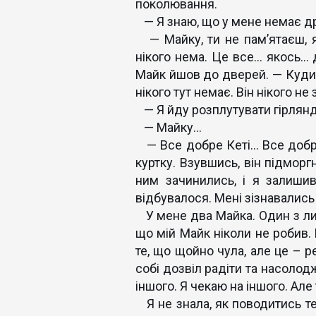
поколювання.
— Я знаю, що у мене немає др
— Майку, ти не пам’ятаєш, як
нікого нема. Це все… якось… д
Майк йшов до дверей. — Куди т
нікого тут немає. Він нікого не 
— Я йду розплутувати гірлянд
— Майку…
— Все добре Кеті… Все добре
куртку. Взувшись, він підморг
ним зачинились, і я залиши
відбувалося. Мені зізнавались у
У мене два Майка. Один з лист
що мій Майк ніколи не робив.
те, що щойно чула, але це – ре
собі дозвіл радіти та насолодж
іншого. Я чекаю на іншого. Але
Я не знала, як поводитись те