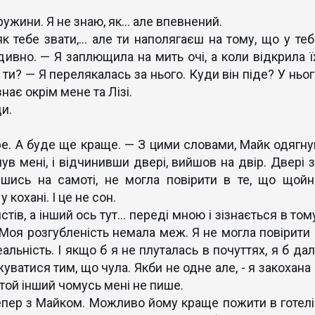
ужини. Я не знаю, як… але впевнений.
 тебе звати,… але ти наполягаєш на тому, що у теб
ивно. — Я заплющила на мить очі, а коли відкрила їх
и? — Я перелякалась за нього. Куди він піде? У ньог
знає окрім мене та Лізі.
и.
. А буде ще краще. — З цими словами, Майк одягну
нув мені, і відчинивши двері, вийшов на двір. Двері з
вшись на самоті, не могла повірити в те, що щойн
 кохані. І це не сон.
ів, а інший ось тут… переді мною і зізнається в тому
 Моя розгубленість немала меж. Я не могла повірити 
альність. І якщо б я не плуталась в почуттях, я б да
уватися тим, що чула. Якби не одне але, - я закохана
 той інший чомусь мені не пише.
пер з Майком. Можливо йому краще пожити в готелі 