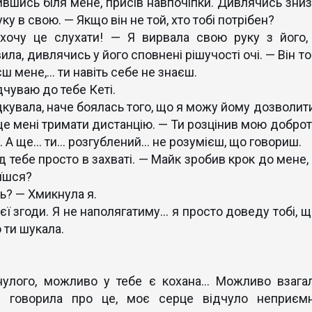
ившись біля мене, присів навпочіпки. Дивлячись зниз
уку в свою. — Якщо він не той, хто тобі потрібен?
чу це слухати! — Я вирвала свою руку з його, 
ила, дивлячись у його сповнені рішучості очі. — Він т
аєш мене,… ти навіть себе не знаєш.
чуваю до тебе Кеті.
кувала, наче боялась того, що я можу йому дозволити
ще мені тримати дистанцію. — Ти розцінив мою доброт
о… А ще… ти… розгублений… не розумієш, що говориш.
д тебе просто в захваті. — Майк зробив крок до мене,
оїшся?
ь? — Хмикнула я.
ї згоди. Я не наполягатиму… я просто доведу тобі, щ
 ти шукала.
ого, можливо у тебе є кохана… Можливо взагал
 говорила про це, моє серце відчуло неприємн