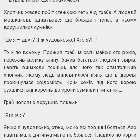
Хлопчик жваво побіг стежкою геть від граба. А лісовий
мешканець здивувався ще більше і тепер в ньому
ворушилися сумніви:
"Це я — друг? Я ж чудовисько! Хто я?! ..."
То й по всьому. Прожив граб на світі майже сто років,
пережив велику війну, бачив багатьох людей і звірів,
навіть винаходи техніки, але його так спантеличив
хлопчик, якому ледь виповнилося п'ять, що в дереві
прокинулася свідомість. Крім соків під його корою
рухалися від коренів до крони сумніви і питання ...
Граб непевно ворушив гілками.
"Хто ж я?
Якщо я чудовисько, отже, мене всі повинні бояться. Але
навіть мале дитинча мене не боялося. Гладило по корі й