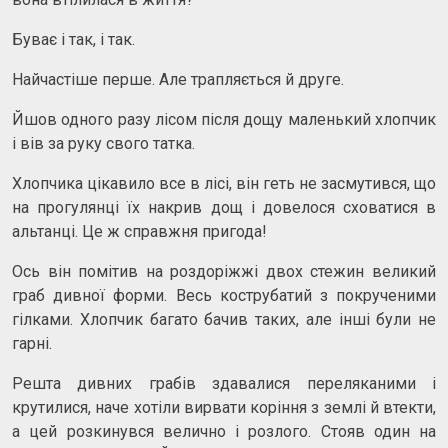
Буває і так, і так.
Найчастіше перше. Але трапляється й друге.
Йшов одного разу лісом після дощу маленький хлопчик
і вів за руку свого татка.
Хлопчика цікавило все в лісі, він геть не засмутився, що
на прогулянці їх накрив дощ і довелося сховатися в
альтанці. Це ж справжня пригода!
Ось він помітив на роздоріжжі двох стежин великий
граб дивної форми. Весь кострубатий з покрученими
гілками. Хлопчик багато бачив таких, але інші були не
гарні.
Решта дивних грабів здавалися переляканими і
крутилися, наче хотіли вирвати коріння з землі й втекти,
а цей розкинувся велично і розлого. Стояв один на