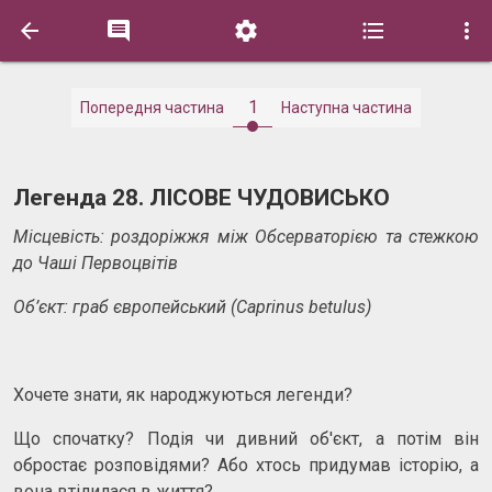





1
Попередня частина
Наступна частина
Легенда 28. ЛІСОВЕ ЧУДОВИСЬКО
Місцевість: роздоріжжя між Обсерваторією та стежкою
до Чаші Первоцвітів
Об’єкт: граб європейський
(
Caprinus betulus)
Хочете знати, як народжуються легенди?
Що спочатку? Подія чи дивний об'єкт, а потім він
обростає розповідями? Або хтось придумав історію, а
вона втілилася в життя?