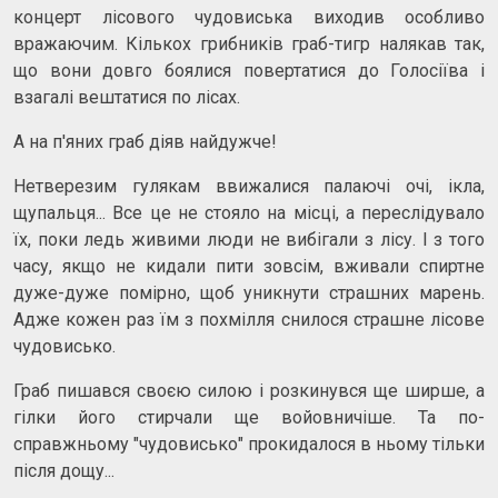
концерт лісового чудовиська виходив особливо
вражаючим. Кількох грибників граб-тигр налякав так,
що вони довго боялися повертатися до Голосіїва і
взагалі вештатися по лісах.
А на п'яних граб діяв найдужче!
Нетверезим гулякам ввижалися палаючі очі, ікла,
щупальця... Все це не стояло на місці, а переслідувало
їх, поки ледь живими люди не вибігали з лісу. І з того
часу, якщо не кидали пити зовсім, вживали спиртне
дуже-дуже помірно, щоб уникнути страшних марень.
Адже кожен раз їм з похмілля снилося страшне лісове
чудовисько.
Граб пишався своєю силою і розкинувся ще ширше, а
гілки його стирчали ще войовничіше. Та по-
справжньому "чудовисько" прокидалося в ньому тільки
після дощу...