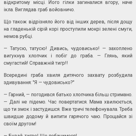
відкритому місці. Його гілки загиналися вгору, наче
ікла. Виглядав граб войовничо.
Що також відрізняло його від інших дерев, після дощу
на гладенькій сірій корі проступили мокрі зелені смуги,
немов рубці.
— Татусю, татусю! Дивись, чудовисько! — захоплено
вигукнув хлопчик і побіг до граба. — Глянь, який
смугастий! Справжній тигр!!
Всередині граба хвиля дитячого захвату розбудила
здивування: "Я — чудовисько?"
— Гарний, — погодився батько хлопчика більш стримано.
— Далі не підемо. Час повертатися. Мама хвилюється,
що ти змок і застудишся. Вже тричі телефонувала. Треба
швидше додому й випити гарячого чаю. Прощайся зі
своїм другом!
— Бувай, тигре! Ще побачимося!