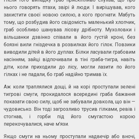
нього говорять птахи, звірі й люди. І вирішував, кого
захистити своєї новою силою, а кого прогнати. Мабуть
тому, що розбудив його свідомість маленький хлопчик,
граб особливо шанував лісову дрібноту. Мухоловки і
вільшанки дзвінко співали в його густій ​​кроні, без
боязні вили гніздечка в розвилках його гілок. Повзики
виводили дітей в його дуплах. Білки ласували грабовим
насінням, зайці відпочивали в тіні граба-тигра, навіть
діти, коли приходили до лісу, могли лазити по його
гілках і не падали, бо граб надійно тримав їх.
Аж коли траплялися дощі, й на корі проступали зелені
тигрові смуги, прокидалося всередині граба бажання
показати свою силу, щоб не забували довкола, що він —
чудовисько. Він тоді загрозливо трусив гілками, ревів і
стогнав, і горби під його смугастою корою
перекочувалися, наче м'язи.
Якщо смуги на ньому проступали надвечір або вночі,