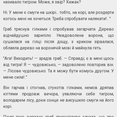
називало тигром. Може, я звір? Хижак?
Ні. У мене є смуги на шкірі... тобто, на корі, але роздерти
когось мені не хочеться. Треба спробувати налякати!.. "
Граб тряснув гілками і спробував загарчати. Дерево
відчайдушно зарипіло. Невдоволена ворона, що
сушилася на гілці після дощу, з криком зірвалася,
облаяла дерево на воронячій мові й майнула геть.
"Ага! Виходить! — зрадів граб. — Справді, є в мені щось
від тигра! Я — чудовисько, — задоволено повторив він.
— Лісове чудовисько. Та я можу бути комусь другом. У
мене сила!.."
Він гарчав і стогнав, стукотів гілками, немов дряпав
кігтями продовж вечора, уявляючи себе тигром,
володарем лісу, доки сонце не висушило смуги на його
корі.
Після того випадку граб прискіпливо слухав, що про