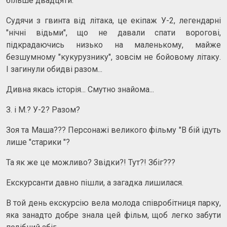
більше двадцяти.
Судячи з гвинта від літака, це екіпаж У-2, легендарні
"нічні відьми", що не давали спати ворогові,
підкрадаючись низько на маленькому, майже
безшумному "кукурузнику", зовсім не бойовому літаку.
І загинули обидві разом...
Дивна якась історія... Смутно знайома...
З. і М.? У-2? Разом?
Зоя та Маша??? Персонажі великого фільму "В бій ідуть
лише "старики "?
Та як же це можливо? Звідки?! Тут?! Збіг???
Екскурсанти давно пішли, а загадка лишилася.
В той день екскурсію вела молода співробітниця парку,
яка занадто добре знала цей фільм, щоб легко забути