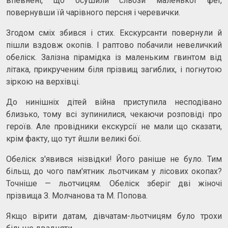
впевнені, що осушили сльози маленької феї,
повернувши їй чарівного персня і черевички.
Згодом сміх збився і стих. Екскурсанти повернули й
пішли вздовж окопів. І раптово побачили невеличкий
обеліск. Залізна пірамідка із маленьким гвинтом від
літака, прикрученим біля прізвищ загиблих, і погнутою
зіркою на верхівці.
До нинішніх дітей війна приступила несподівано
близько, тому всі зупинилися, чекаючи розповіді про
героїв. Але провідники екскурсії не мали що сказати,
крім факту, що тут йшли великі бої.
Обеліск з'явився нізвідки! Його раніше не було. Тим
більш, до чого пам'ятник льотчикам у лісових окопах?
Точніше — льотчицям. Обеліск зберіг дві жіночі
прізвища З. Молчанова та М. Попова.
Якщо вірити датам, дівчатам-льотчицям було трохи