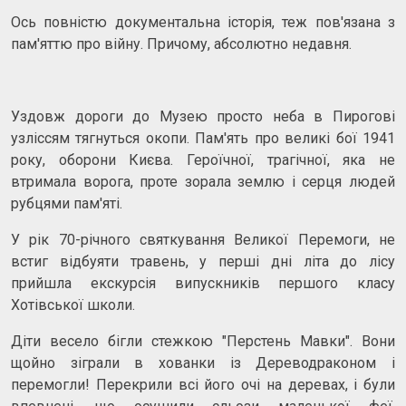
Ось повністю документальна історія, теж пов'язана з
пам'яттю про війну. Причому, абсолютно недавня.
Уздовж дороги до Музею просто неба в Пирогові
узліссям тягнуться окопи. Пам'ять про великі бої 1941
року, оборони Києва. Героїчної, трагічної, яка не
втримала ворога, проте зорала землю і серця людей
рубцями пам'яті.
У рік 70-річного святкування Великої Перемоги, не
встиг відбуяти травень, у перші дні літа до лісу
прийшла екскурсія випускників першого класу
Хотівської школи.
Діти весело бігли стежкою "Перстень Мавки". Вони
щойно зіграли в хованки із Дереводраконом і
перемогли! Перекрили всі його очі на деревах, і були