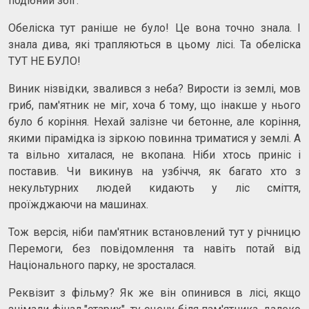
подібний збіг.
Обеліска тут раніше не було! Це вона точно знала. І
знала дива, які трапляються в цьому лісі. Та обеліска
ТУТ НЕ БУЛО!
Виник нізвідки, звалився з неба? Вирости із землі, мов
гриб, пам'ятник не міг, хоча б тому, що інакше у нього
було б коріння. Нехай залізне чи бетонне, але коріння,
якими пірамідка із зіркою повинна триматися у землі. А
та вільно хиталася, не вкопана. Ніби хтось приніс і
поставив. Чи викинув на узбіччя, як багато хто з
некультурних людей кидають у ліс сміття,
проїжджаючи на машинах.
Тож версія, ніби пам'ятник встановлений тут у річницю
Перемоги, без повідомлення та навіть потай від
Національного парку, не зросталася.
Реквізит з фільму? Як же він опинився в лісі, якщо