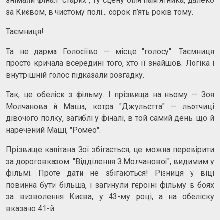
знімали фінал "старих", ту сцену біля пам'ятника, далеко
за Києвом, в чистому полі... сорок п’ять років тому.
Таємниця!
Та не дарма Голосіїво — місце "голосу". Таємниця
просто кричала всередині того, хто її знайшов. Логіка і
внутрішній голос підказали розгадку.
Так, це обеліск з фільму. І прізвища на ньому — Зоя
Молчанова й Маша, котра "Джульєтта" — льотчиці
дівочого полку, загиблі у фіналі, в той самий день, що й
наречений Маші, "Ромео".
Прізвище капітана Зої збігається, це можна перевірити
за дороговказом: "Відділення З.Молчанової", видимим у
фільмі. Проте дати не збігаються! Різниця у віці
повинна бути більша, і загинули героїні фільму в боях
за визволення Києва, у 43-му році, а на обеліску
вказано 41-й.