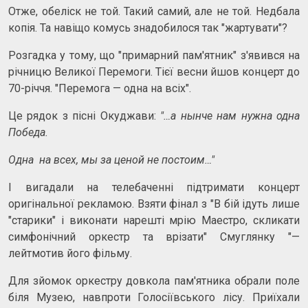
Отже, обеліск не той. Такий самий, але не той. Недбала
копія. Та навіщо комусь знадобилося так "жартувати"?
Розгадка у тому, що "примарний пам'ятник" з'явився на
річницю Великої Перемоги. Тієї весни йшов концерт до
70-річчя. "Перемога — одна на всіх".
Це рядок з пісні Окуджави:
"…а нынче нам нужна одна
Победа.
Одна на всех, мы за ценой не постоим…"
І вигадали на телебаченні підтримати концерт
оригінальної рекламою. Взяти фінал з "В бій ідуть лише
"старики" і виконати нарешті мрію Маестро, скликати
симфонічний оркестр та врізати" Смуглянку "—
лейтмотив його фільму.
Для зйомок оркестру довкола пам'ятника обрали поле
біля Музею, навпроти Голосіївського лісу. Приїхали