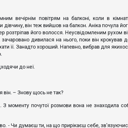
мним вечірнім повітрям на балконі, коли в кімнат
 дівчину, він теж вийшов на балкон. Аніка почула йог
тер розтріпав його волосся. Неусвідомленим рухом ві
 зачаровано дивилася на нього, поки він крокував д
окохати її. Занадто хороший. Напевно, вибрав для якихо
.
дходячи до неї.
я він. – Знову щось не так?
. З моменту почутої розмови вона не знаходила соб
иво. - Чи думаєш ти, на що прирікаєш себе, зв'язуючис