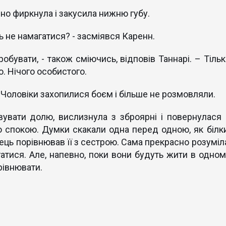
ено фиркнула і закусила нижню губу.
ь не намагатися? - засміявся Каренн.
робувати, - також сміючись, відповів Таннарі. – Тільк
. Нічого особистого.
 Чоловіки захопилися боєм і більше не розмовляли.
вувати долю, вислизнула з зброярні і повернулася 
о спокою. Думки скакали одна перед одною, як білки
ць порівнював її з сестрою. Сама прекрасно розуміла
гатися. Але, напевно, поки вони будуть жити в одном
рівнювати.