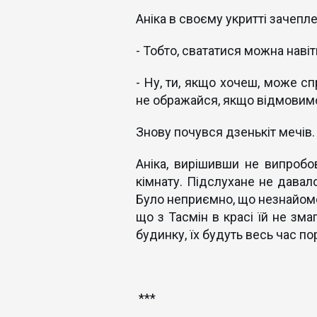
Аніка в своєму укритті зачепл
- Тобто, свататися можна навіт
- Ну, ти, якщо хочеш, може сп
не ображайся, якщо відмовимо
Знову почувся дзенькіт мечів.
Аніка, вирішивши не випробо
кімнату. Підслухане не давал
Було неприємно, що незнайоме
що з Тасмін в красі їй не зма
будинку, їх будуть весь час по
***