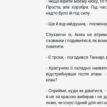
- Якщо вірити моєму нюху, то т
Проста, але хоробра. Під час
надто було їй під силу.
- Ще й відчайдушна, - посміхн
Слухаючи їх, Аніка не втрим
схованки і подивитися, як вон
помітити.
- Є трохи, - погодився Таннарі
- Красунею її складно назвати
відстрибнувши після атаки. -
клан?
- Сприйме, куди їм діватися, 
я не за красою вибирав і не дл
знаю, чи існує гідний для неї 