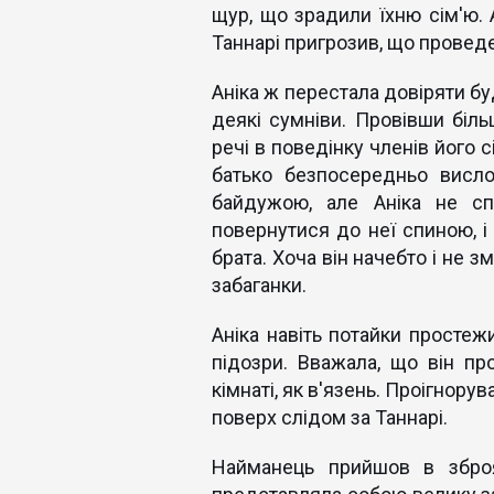
щур, що зрадили їхню сім'ю. 
Таннарі пригрозив, що провед
Аніка ж перестала довіряти буд
деякі сумніви. Провівши біль
речі в поведінку членів його 
батько безпосередньо висл
байдужою, але Аніка не сп
повернутися до неї спиною, і 
брата. Хоча він начебто і не з
забаганки.
Аніка навіть потайки простеж
підозри. Вважала, що він пр
кімнаті, як в'язень. Проігнор
поверх слідом за Таннарі.
Найманець прийшов в зброя