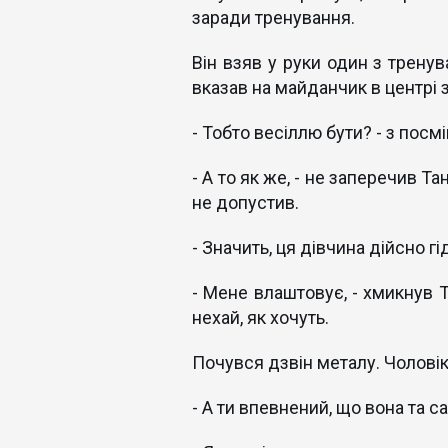
заради тренування.
Він взяв у руки один з тренув
вказав на майданчик в центрі з
- Тобто весіллю бути? - з пос
- А то як же, - не заперечив Т
не допустив.
- Значить, ця дівчина дійсно г
- Мене влаштовує, - хмикнув Т
нехай, як хочуть.
Почувся дзвін металу. Чолові
- А ти впевнений, що вона та с