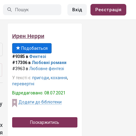
Вхід
Реєстрація
Ирен Нерри
Подобається
#9385 в
Фентезі
#17306 в
Любовні романи
#3963 в
Любовне фентезі
У тексті є:
пригоди
,
кохання
,
перевертні
Відредаговано: 08.07.2021
Додати до бібліотеки
у
Поскаржитись
х
я