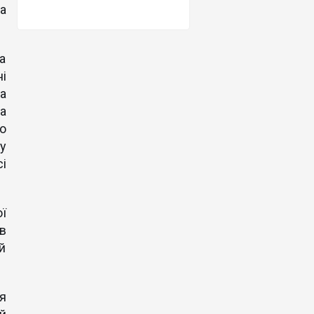
а
ла
і
а
а
о
у
сі
ї
в
й
я