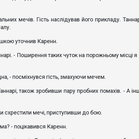
альних мечів. Гість наслідував його прикладу. Таннар
алу.
мішкою уточнив Каренн.
аннарі. - Поширення таких чуток на порожньому місці я
ідна, - посміхнувся гість, змахуючи мечем.
аннарі, також зробивши пару пробних помахів. - А інш
ки схрестили мечі, приступивши до бою.
ама? - поцікавився Каренн.