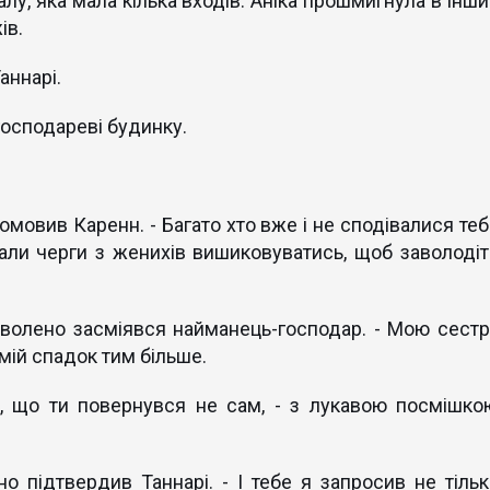
у, яка мала кілька входів. Аніка прошмигнула в інши
ів.
аннарі.
 господареві будинку.
промовив Каренн. - Багато хто вже і не сподівалися те
али черги з женихів вишиковуватись, щоб заволодіт
оволено засміявся найманець-господар. - Мою сестр
 мій спадок тим більше.
, що ти повернувся не сам, - з лукавою посмішко
но підтвердив Таннарі. - І тебе я запросив не тільк