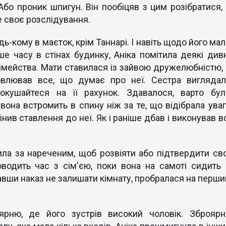
Або проник шпигун. Він пообіцяв з цим розібратися, 
е своє розслідування.
ь-кому в маєток, крім Таннарі. І навіть щодо його ма
ше часу в стінах будинку, Аніка помітила деякі дивн
сімейства. Мати ставилася із зайвою дружелюбністю, 
овлював все, що думає про неї. Сестра виглядал
окушайтеся на її рахунок. Здавалося, варто бул
вона встромить в спину ніж за те, що відібрала уваг
мінив ставлення до неї. Як і раніше дбав і виконував в
ила за нареченим, щоб розвіяти або підтвердити сво
оводить час з сім'єю, поки вона на самоті сидить 
увавши наказ не залишати кімнату, пробралася на перши
рню, де його зустрів високий чоловік. Зброярн