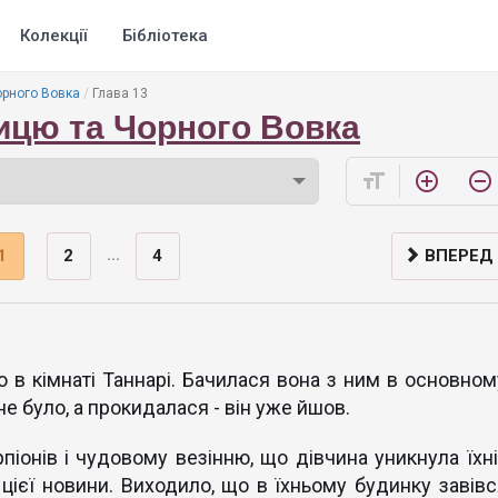
Колекції
Бібліотека
орного Вовка
Глава 13
ицю та Чорного Вовка
format_size
add_circle_outline
remove_circle_outline
...
1
2
4
ВПЕРЕД
о в кімнаті Таннарі. Бачилася вона з ним в основном
не було, а прокидалася - він уже йшов.
піонів і чудовому везінню, що дівчина уникнула їхні
 цієї новини. Виходило, що в їхньому будинку завівс