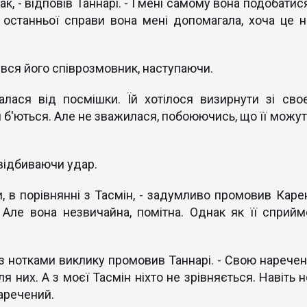
ак, - відповів Таннарі. - І мені самому вона подобатис
 останньої справи вона мені допомагала, хоча це н
увся його співрозмовник, наступаючи.
алася від посмішки. Їй хотілося визирнути зі своє
и б'ються. Але не зважилася, побоюючись, що її можут
, відбиваючи удар.
, в порівнянні з Тасмін, - задумливо промовив Карен
 Але вона незвичайна, помітна. Однак як її сприйм
- з нотками виклику промовив Таннарі. - Свою наречен
я них. А з моєї Тасмін ніхто не зрівняється. Навіть 
наречений.