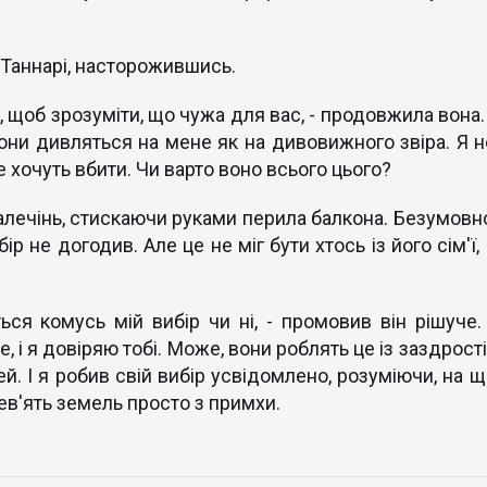
її Таннарі, насторожившись.
, щоб зрозуміти, що чужа для вас, - продовжила вона.
ни дивляться на мене як на дивовижного звіра. Я н
е хочуть вбити. Чи варто воно всього цього?
алечінь, стискаючи руками перила балкона. Безумовно
ір не догодив. Але це не міг бути хтось із його сім'ї,
ься комусь мій вибір чи ні, - промовив він рішуче. 
 і я довіряю тобі. Може, вони роблять це із заздрост
дей. І я робив свій вибір усвідомлено, розуміючи, на 
дев'ять земель просто з примхи.