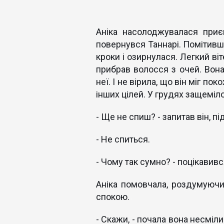
Аніка насолоджувалася приє
повернувся Таннарі. Помітивши
кроки і озирнулася. Легкий ві
прибрав волосся з очей. Вона
неї. І не вірила, що він міг п
інших цілей. У грудях защеміло
- Ще не спиш? - запитав він, пі
- Не спиться.
- Чому так сумно? - поцікавивс
Аніка помовчала, роздумуючи
спокою.
- Скажи, - почала вона несміл