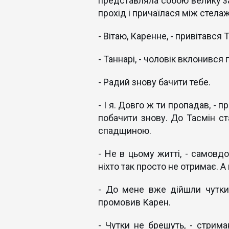
представляла собою велику зал
прохід і причаїлася між стелаж
- Вітаю, Каренне, - привітався Т
- Таннарі, - чоловік вклонився
- Радий знову бачити тебе.
- І я. Довго ж ти пропадав, - 
побачити знову. До Тасмін ст
спадщиною.
- Не в цьому житті, - самовд
ніхто так просто не отримає. А
- До мене вже дійшли чутки
промовив Карен.
- Чутки не брешуть, - стрима