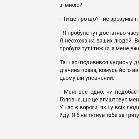
зі мною?
- Ти це про що? - не зрозумів 
- Я пробула тут достатньо часу
Я несхожа на ваших людей. Во
пробула тут і тижня, а мене вж
Таннарі подивився кудись у д
дівчина права, комусь його виб
цьому він упевнений.
- Мені все одно, чи подобаєт
Головне, що це влаштовує мене,
У нас є вороги, як і у всіх лю
йду. Я б не тягнув тебе за три