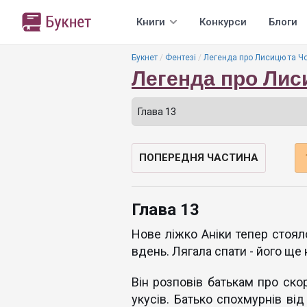
Книги
Конкурси
Блоги
Букнет
Фентезі
Легенда про Лисицю та Ч
Легенда про Лис
ПОПЕРЕДНЯ ЧАСТИНА
Глава 13
Нове ліжко Аніки тепер стоял
вдень. Лягала спати - його ще 
Він розповів батькам про скор
укусів. Батько спохмурнів від