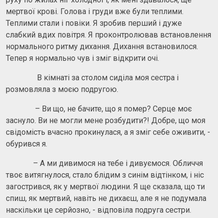
мертвої крові. Голова і груди вже були теплими.
Теплими стали і повіки. Я зробив перший і дуже
слабкий вдих повітря. Я проконтролював встановлення
нормального ритму дихання. Дихання встановилося.
Тепер я нормально чув і зміг відкрити очі.
В кімнаті за столом сиділа моя сестра і
розмовляла з моєю подругою.
– Ви що, не бачите, що я помер? Серце моє
заснуло. Ви не могли мене розбудити?! Добре, що моя
свідомість вчасно прокинулася, а я зміг себе оживити, -
обурився я.
– А ми дивимося на тебе і дивуємося. Обличчя
твоє витягнулося, стало блідим з синім відтінком, і ніс
загострився, як у мертвої людини. Я ще сказала, що ти
спиш, як мертвий, навіть не дихаєш, але я не подумала
наскільки це серйозно, - відповіла подруга сестри.