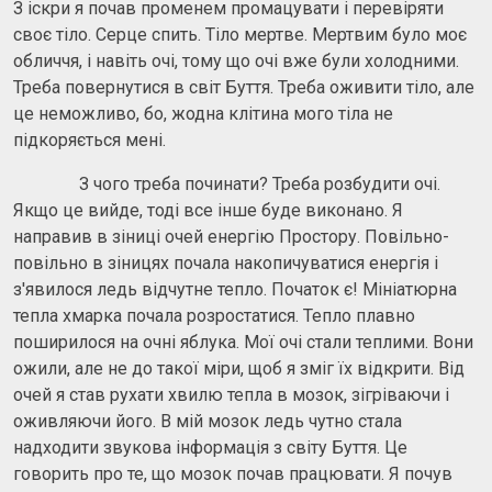
З іскри я почав променем промацувати і перевіряти
своє тіло. Серце спить. Тіло мертве. Мертвим було моє
обличчя, і навіть очі, тому що очі вже були холодними.
Треба повернутися в світ Буття. Треба оживити тіло, але
це неможливо, бо, жодна клітина мого тіла не
підкоряється мені.
З чого треба починати? Треба розбудити очі.
Якщо це вийде, тоді все інше буде виконано. Я
направив в зіниці очей енергію Простору. Повільно-
повільно в зіницях почала накопичуватися енергія і
з'явилося ледь відчутне тепло. Початок є! Мініатюрна
тепла хмарка почала розростатися. Тепло плавно
поширилося на очні яблука. Мої очі стали теплими. Вони
ожили, але не до такої міри, щоб я зміг їх відкрити. Від
очей я став рухати хвилю тепла в мозок, зігріваючи і
оживляючи його. В мій мозок ледь чутно стала
надходити звукова інформація з світу Буття. Це
говорить про те, що мозок почав працювати. Я почув