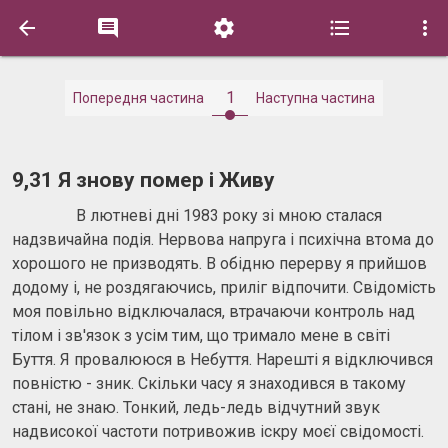





1
Попередня частина
Наступна частина
9,31 Я знову помер і Живу
В лютневі дні 1983 року зі мною сталася
надзвичайна подія. Нервова напруга і психічна втома до
хорошого не призводять. В обідню перерву я прийшов
додому і, не роздягаючись, приліг відпочити. Свідомість
моя повільно відключалася, втрачаючи контроль над
тілом і зв'язок з усім тим, що тримало мене в світі
Буття. Я провалююся в Небуття. Нарешті я відключився
повністю - зник. Скільки часу я знаходився в такому
стані, не знаю. Тонкий, ледь-ледь відчутний звук
надвисокої частоти потривожив іскру моєї свідомості.