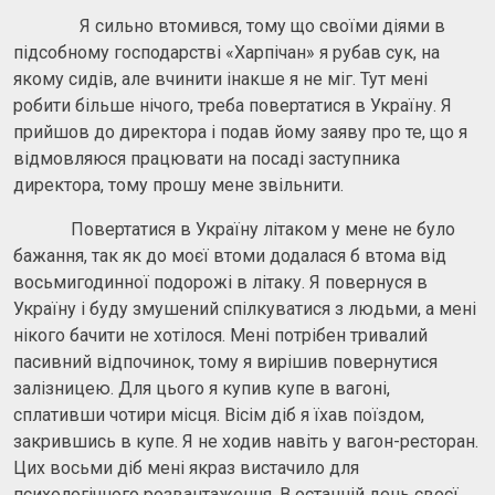
Я сильно втомився, тому що своїми діями в
підсобному господарстві «Харпічан» я рубав сук, на
якому сидів, але вчинити інакше я не міг. Тут мені
робити більше нічого, треба повертатися в Україну. Я
прийшов до директора і подав йому заяву про те, що я
відмовляюся працювати на посаді заступника
директора, тому прошу мене звільнити.
Повертатися в Україну літаком у мене не було
бажання, так як до моєї втоми додалася б втома від
восьмигодинної подорожі в літаку. Я повернуся в
Україну і буду змушений спілкуватися з людьми, а мені
нікого бачити не хотілося. Мені потрібен тривалий
пасивний відпочинок, тому я вирішив повернутися
залізницею. Для цього я купив купе в вагоні,
сплативши чотири місця. Вісім діб я їхав поїздом,
закрившись в купе. Я не ходив навіть у вагон-ресторан.
Цих восьми діб мені якраз вистачило для
психологічного розвантаження. В останній день своєї