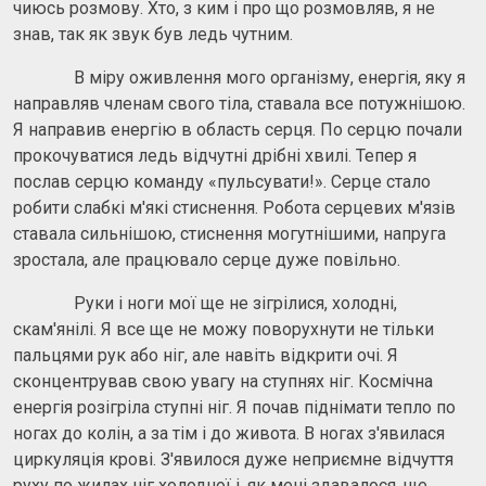
чиюсь розмову. Хто, з ким і про що розмовляв, я не
знав, так як звук був ледь чутним.
В міру оживлення мого організму, енергія, яку я
направляв членам свого тіла, ставала все потужнішою.
Я направив енергію в область серця. По серцю почали
прокочуватися ледь відчутні дрібні хвилі. Тепер я
послав серцю команду «пульсувати!». Серце стало
робити слабкі м'які стиснення. Робота серцевих м'язів
ставала сильнішою, стиснення могутнішими, напруга
зростала, але працювало серце дуже повільно.
Руки і ноги мої ще не зігрілися, холодні,
скам'янілі. Я все ще не можу поворухнути не тільки
пальцями рук або ніг, але навіть відкрити очі. Я
сконцентрував свою увагу на ступнях ніг. Космічна
енергія розігріла ступні ніг. Я почав піднімати тепло по
ногах до колін, а за тім і до живота. В ногах з'явилася
циркуляція крові. З'явилося дуже неприємне відчуття
руху по жилах ніг холодної і, як мені здавалося, ще