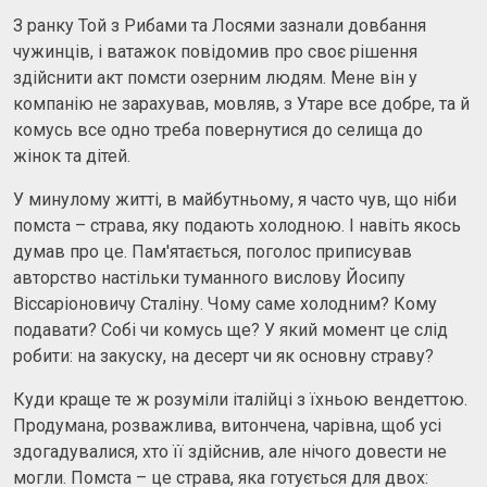
З ранку Той з Рибами та Лосями зазнали довбання
чужинців, і ватажок повідомив про своє рішення
здійснити акт помсти озерним людям. Мене він у
компанію не зарахував, мовляв, з Утаре все добре, та й
комусь все одно треба повернутися до селища до
жінок та дітей.
У минулому житті, в майбутньому, я часто чув, що ніби
помста – страва, яку подають холодною. І навіть якось
думав про це. Пам'ятається, поголос приписував
авторство настільки туманного вислову Йосипу
Віссаріоновичу Сталіну. Чому саме холодним? Кому
подавати? Собі чи комусь ще? У який момент це слід
робити: на закуску, на десерт чи як основну страву?
Куди краще те ж розуміли італійці з їхньою вендеттою.
Продумана, розважлива, витончена, чарівна, щоб усі
здогадувалися, хто її здійснив, але нічого довести не
могли. Помста – це страва, яка готується для двох: