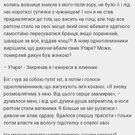
колись вовчиця зникла з мого поля зору, не було її і під
час короткої сутички з чужинцем! І хоч я не став
придивлятися до тіла, що висить на гілці, але тоді все
раптом стало на свої місця: який сенс вбивати здатного
самостійно пересуватися бранця, якщо поранений,
швидше за все, віддав кінці?! А чому одноплемінники
вирішили, що дикуни вбили саме Утаре? Може,
померлий дикун був жінкою?
– Утаре! - Закричав я і кинувся в ялинник.
Біг і чув за собою тупіт ніг, а потім і голоси
одноплемінників, що вигукують ім'я коханої. «Я знову
розмовлятиму з нею. Від цього серце завмирає», –
думалося мені, і від цієї думки душа затремтіла, а ноги
раптом стали ватяними. Я більше не міг рухатися і
дивом не впав одразу. Вдалося спершу присісти і тільки
потім впасти на вологу підстилку з опалої хвої.
Чи можна назвати щастя якимось іншим словом?