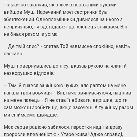
Тільки-но закінчив, як з лісу з порожніми руками
вийшов Муш. Наречений моєї сестрички був
збентежений. Одноплемінники дивилися на нього з
неприязнью, і я здогадався, що хлопець злякався. Він
не бився разом із усіма.
– Де твій спис? - спитав Той навмисне спокійно, навіть
ласкаво.
Муш, повернувшись до лісу, вказав рукою на ялині й
незворушно відповів:
– Там. Я гнався за жінкою чужих, але раптом на мене
напала твоя вовчиця. - Він, наче звинувачуючи, націлив
на мене палець. - Я не став її вбивати, вирішив, що ти
сам можеш зробити це, якщо захочеш. А ту жінку разом
ми спіймаємо швидше.
Моє серце радісно забилося, паростки надії відразу
проросли впевненістю - Утаре жива! Адже справді,