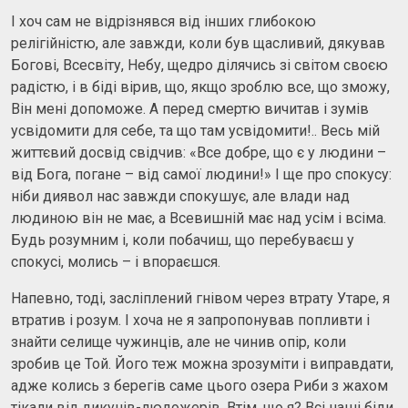
І хоч сам не відрізнявся від інших глибокою
релігійністю, але завжди, коли був щасливий, дякував
Богові, Всесвіту, Небу, щедро ділячись зі світом своєю
радістю, і в біді вірив, що, якщо зроблю все, що зможу,
Він мені допоможе. А перед смертю вичитав і зумів
усвідомити для себе, та що там усвідомити!.. Весь мій
життєвий досвід свідчив: «Все добре, що є у людини –
від Бога, погане – від самої людини!» І ще про спокусу:
ніби диявол нас завжди спокушує, але влади над
людиною він не має, а Всевишній має над усім і всіма.
Будь розумним і, коли побачиш, що перебуваєш у
спокусі, молись – і впораєшся.
Напевно, тоді, засліплений гнівом через втрату Утаре, я
втратив і розум. І хоча не я запропонував попливти і
знайти селище чужинців, але не чинив опір, коли
зробив це Той. Його теж можна зрозуміти і виправдати,
адже колись з берегів саме цього озера Риби з жахом
тікали від дикунів-людожерів. Втім, що я? Всі наші біди