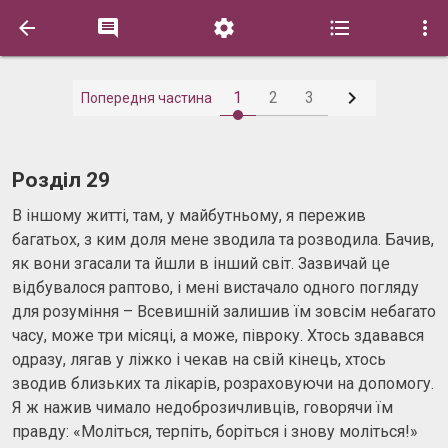






1
2
3
Попередня частина
Розділ 29
В іншому житті, там, у майбутньому, я пережив
багатьох, з ким доля мене зводила та розводила. Бачив,
як вони згасали та йшли в інший світ. Зазвичай це
відбувалося раптово, і мені вистачало одного погляду
для розуміння – Всевишній залишив їм зовсім небагато
часу, може три місяці, а може, півроку. Хтось здавався
одразу, лягав у ліжко і чекав на свій кінець, хтось
зводив близьких та лікарів, розраховуючи на допомогу.
Я ж нажив чимало недоброзичливців, говорячи їм
правду: «Моліться, терпіть, боріться і знову моліться!»