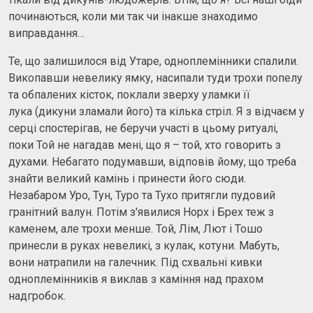
починаються, коли ми так чи інакше знаходимо
виправдання…
Те, що залишилося від Утаре, одноплемінники спалили.
Викопавши невелику ямку, насипали туди трохи попелу
та обпалених кісток, поклали зверху уламки її
лука (дикуни зламали його) та кілька стріл. Я з відчаєм у
серці спостерігав, не беручи участі в цьому ритуалі,
поки Той не нагадав мені, що я – той, хто говорить з
духами. Небагато подумавши, відповів йому, що треба
знайти великий камінь і принести його сюди.
Незабаром Уро, Тун, Туро та Тухо притягли пудовий
гранітний валун. Потім з'явилися Норх і Брех теж з
каменем, але трохи менше. Той, Лім, Лют і Тошо
принесли в руках невеликі, з кулак, котуни. Мабуть,
вони натрапили на галечник. Під схвальні кивки
одноплемінників я виклав з каміння над прахом
надгробок.