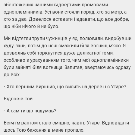
збентежених нашими відвертими промовами
одноплемінників. Усі вони стояли поряд, хто за метр, а
хто за два. Довелося вставати і вдавати, що все добре,
що ніби нічого й не було.
Ми відтягли трупи чужинців у яр, полювали, видобувши
худу лань, потім до ночі смажили біля вогнищ м'ясо. Я
дозволив собі торкнутися дуже делікатної теми,
особливо з урахуванням того, чим мої одноплемінники
були зайняті біля вогнища. Запитав, звертаючись одразу
до всіх:
- Хто першим вирішив, що висить на дереві і є Утаре?
Відповів Той:
- А сам ти що подумав?
Всім їм раптом стало смішно, навіть Утаре. Відповідати
щось Тою бажання в мене пропало.