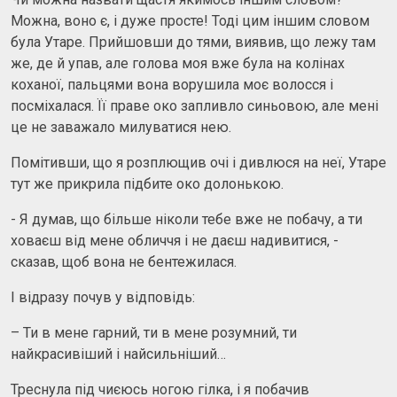
Можна, воно є, і дуже просте! Тоді цим іншим словом
була Утаре. Прийшовши до тями, виявив, що лежу там
же, де й упав, але голова моя вже була на колінах
коханої, пальцями вона ворушила моє волосся і
посміхалася. Її праве око запливло синьовою, але мені
це не заважало милуватися нею.
Помітивши, що я розплющив очі і дивлюся на неї, Утаре
тут же прикрила підбите око долонькою.
- Я думав, що більше ніколи тебе вже не побачу, а ти
ховаєш від мене обличчя і не даєш надивитися, -
сказав, щоб вона не бентежилася.
І відразу почув у відповідь:
– Ти в мене гарний, ти в мене розумний, ти
найкрасивіший і найсильніший…
Треснула під чиєюсь ногою гілка, і я побачив