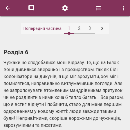






1
2
3
Попередня частина
Розділ 6
Чужаки не сподобалися мені відразу. Те, що на Білок
вони дивилися зверхньо і з презирством, так як білі
колонізатори на дикунів, я ще міг зрозуміти, хоч міг і
помилятися, неправильно витлумачивши погляди. Але
не запропонувати втомленим мандрівникам притулок
чи не розділити з ними хоча б тепло багать… Все разом,
що я встиг відчути і побачити, стало для мене першим
одкровенням у новому житті: люди завжди такими
були! Непривітними, скоріше ворожими до чужинців,
зарозумілими та пихатими.