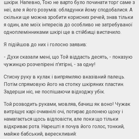
шкіри. Напевно, Тою не варто було починати торг саме з
неї, але я його розумів: обладунки йому сподобалися. А
скільки ще можна зробити корисних речей, знав тільки
я один, але моїх інтересів до особливо не затребуваної
одноплемінниками шкірі ще в стійбищі вистачило.
Я підійшов до них і голосно заявив:
- Духи сказали мені, що Той віддасть десять, - показую
чужинцю розчепірені п'ятірні, - за одну!
Стисну руку в кулак і випрямляю вказівний палець.
Потім спрямовую його на стопку шкіряних пластин.
Задерши ніс, не поспішаючи відходжу убік.
Той розводить руками, мовляв, бачиш як воно! Чужак
витріщує карі очманілі очі, потирає долонею щоку і
намагається щось відповісти, але поки що тільки
відкриває рота. Нарешті я почув його голос, тонкий,
майже бабський, верескливий: