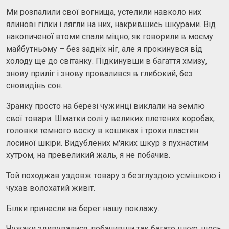
Ми розпалили свої вогнища, устелили навколо них
ялинові гілки і лягли на них, накрившись шкурами. Від
накопиченої втоми спали міцно, як говорили в моєму
майбутньому – без задніх ніг, але я прокинувся від
холоду ще до світанку. Підкинувши в багаття хмизу,
знову приліг і знову провалився в глибокий, без
сновидінь сон.
Зранку просто на березі чужинці виклали на землю
свої товари. Шматки солі у великих плетених коробах,
головки темного воску в кошиках і трохи пластин
лосиної шкіри. Видублених м'яких шкур з пухнастим
хутром, на превеликий жаль, я не побачив.
Той походжав уздовж товару з безглуздою усмішкою і
чухав волохатий живіт.
Білки принесли на берег нашу поклажу.
Чужаки здивувалися, побачивши так багато шкур, щось