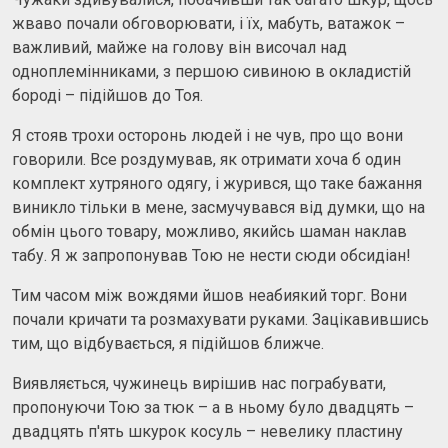
жваво почали обговорювати, і їх, мабуть, ватажок –
важливий, майже на голову він височал над
одноплемінниками, з першою сивиною в окладистій
бороді – підійшов до Тоя.
Я стояв трохи осторонь людей і не чув, про що вони
говорили. Все роздумував, як отримати хоча б один
комплект хутряного одягу, і журився, що таке бажання
виникло тільки в мене, засмучувався від думки, що на
обмін цього товару, можливо, якийсь шаман наклав
табу. Я ж запропонував Тою не нести сюди обсидіан!
Тим часом між вождями йшов неабиякий торг. Вони
почали кричати та розмахувати руками. Зацікавившись
тим, що відбувається, я підійшов ближче.
Виявляється, чужинець вирішив нас пограбувати,
пропонуючи Тою за тюк – а в ньому було двадцять –
двадцять п'ять шкурок косуль – невелику пластину