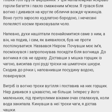
горіли багаття і пахло смаженим м'ясом. Я грівся біля
вогню і дивився на кругле обличчя вождя чужинців.
Воно густо заросло кудлатою бородою, і нечесані
попелясті косми приховували чоло.
Напевно, духи нашіптали познайомитися саме з ним, а
він, на подив, і сам, як виявилося, був не проти
поспілкуватися. Назвався Нієром. Почувши моє ім'я,
посміхнувся і запропонував посидіти біля вогнища. До
вогника я сів не одразу. Діставши з мішка горщик із
чагою, висипав сухі руді тріски на шматочок шкури.
Сходив до річки і, наповнивши посудину водою,
повернувся.
Вигріб із вогню трохи вугілля і поставив на них горщик.
Нієр дивився з цікавістю, не більше. Інтерес у його
маленьких, під припухлими віками очах спалахнув, коли
вода закипала. Кинувши в неї трохи чаги, я дістав
чашки.