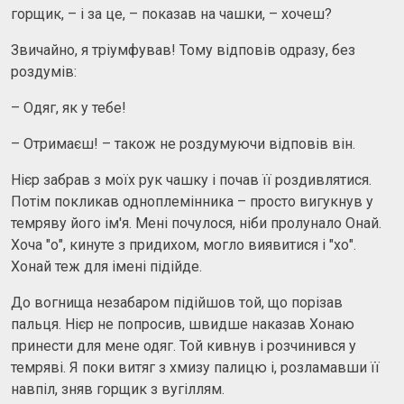
горщик, – і за це, – показав на чашки, – хочеш?
Звичайно, я тріумфував! Тому відповів одразу, без
роздумів:
– Одяг, як у тебе!
– Отримаєш! – також не роздумуючи відповів він.
Нієр забрав з моїх рук чашку і почав її роздивлятися.
Потім покликав одноплемінника – просто вигукнув у
темряву його ім'я. Мені почулося, ніби пролунало Онай.
Хоча "о", кинуте з придихом, могло виявитися і "хо".
Хонай теж для імені підійде.
До вогнища незабаром підійшов той, що порізав
пальця. Нієр не попросив, швидше наказав Хонаю
принести для мене одяг. Той кивнув і розчинився у
темряві. Я поки витяг з хмизу палицю і, розламавши її
навпіл, зняв горщик з вугіллям.