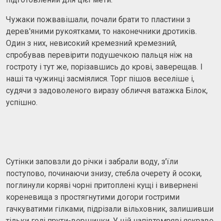
Чужаки пожвавішали, почали брати то пластини з
дерев'яними рукоятками, то наконечники дротиків.
Один з них, невисокий кремезний кремезний,
спробував перевірити подушечкою пальця ніж на
гостроту і тут же, порізавшись до крові, заверещав. І
наші та чужинці засміялися. Торг пішов веселіше і,
судячи з задоволеного виразу обличчя ватажка Білок,
успішно.
Сутінки заповзли до річки і забрали воду, з'їли
поступово, починаючи знизу, стебла очерету й осоки,
поглинули коряві чорні притоплені кущі і вивернені
кореневища з простягнутими догори гострими
гачкуватими гілками, підрізали вільховник, залишивши
тільки голі прути-вершинки. У цій напівтемряві яскраво