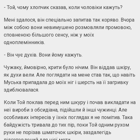
- Той, чому хлопчик сказав, коли чоловіки кажуть?
Мені здалося, він спеціально запитав так коряво. Вчора
між собою вони невимушено розмовляли промовою,
сповненою більшого сенсу, ніж у моїх
одноплемінників.
- Він чує духів. Вони йому кажуть.
Чужаку, ймовірно, крити було нічим. Він віддав шкіру,
як духи вели. Але поглядати на мене став так, що навіть
Муська припадала до моїх ніг і шерсть на її загривку
здиблювалася.
Коли Той поклав перед ним шкуру і почав викладати на
неї вироби з обсидіана, підійшли й інші чужинці. Але
особливих інтересів у їхніх поглядах я не помітив. Така
байдужість тривала до тих пір, поки Той одним рухом
руки не порізав шматочок шкіри, заздалегідь
підготовлений для цієї мети.