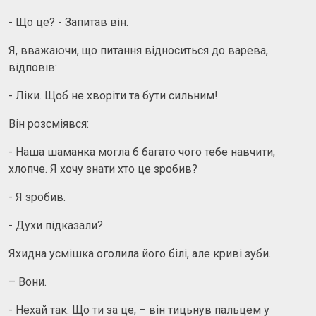
- Що це? - Запитав він.
Я, вважаючи, що питання відноситься до варева,
відповів:
- Ліки. Щоб не хворіти та бути сильним!
Він розсміявся:
- Наша шаманка могла б багато чого тебе навчити,
хлопче. Я хочу знати хто це зробив?
- Я зробив.
- Духи підказали?
Яхидна усмішка оголила його білі, але криві зуби.
– Вони.
- Нехай так. Що ти за це, – він тицьнув пальцем у