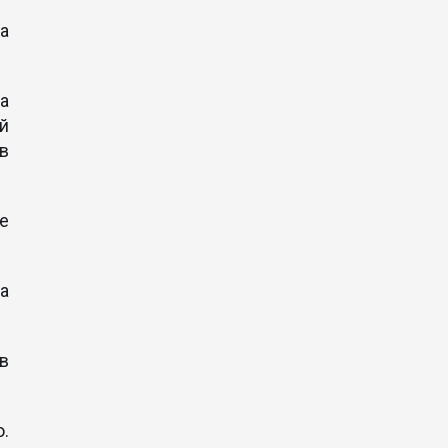
а
за
ій
в
е
а
ов
.