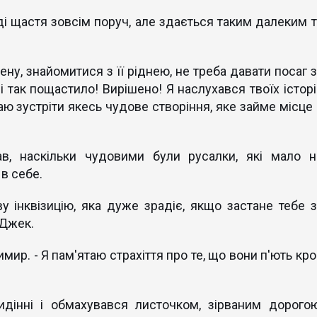
ноді щастя зовсім поруч, але здається таким далеким т
ену, знайомитися з її ріднею, не треба давати посаг 
ні так пощастило! Вирішено! Я наслухався твоїх істор
аю зустріти якесь чудове створіння, яке займе місце 
ав, наскільки чудовими були русалки, які мало н
 в себе.
 інквізицію, яка дуже зрадіє, якщо застане тебе з
 Джек.
димир. - Я пам'ятаю страхіття про те, що вони п'ють кр
дінні і обмахувався листочком, зірваним дорогою