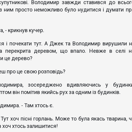
упутникові. Володимир завжди ставився до всьог
із ним просто неможливо було нудитися і думати пр
а, - крикнув кучер.
я і почекати тут. А Джек та Володимир вирушили н
ла перекрита деревом, що впало. Невже в селі н
ти це дерево?
еш про це свою розповідь?
одимира, зосереджено вдивляючись у будинки
том він помітив якийсь рух за одним із будинків.
одимира. - Там хтось є.
 Тут хоч пісні горлань. Може то була якась тварина, ч
 хоч хтось залишитися!