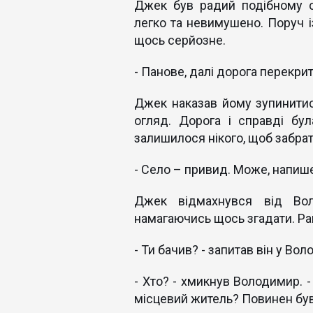
Джек був радий подібному с
легко та невимушено. Поруч 
щось серйозне.
- Панове, далі дорога перекрит
Джек наказав йому зупинитис
огляд. Дорога і справді бу
залишилося нікого, щоб забра
- Село – привид. Може, напиш
Джек відмахнувся від Вол
намагаючись щось згадати. Рап
- Ти бачив? - запитав він у Вол
- Хто? - хмикнув Володимир. -
місцевий житель? Повинен був