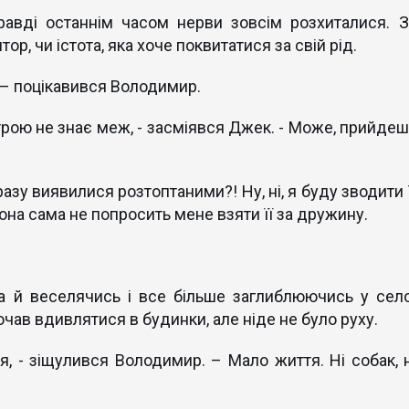
авді останнім часом нерви зовсім розхиталися. З
ор, чи істота, яка хоче поквитатися за свій рід.
 – поцікавився Володимир.
рою не знає меж, - засміявся Джек. - Може, прийдеш 
дразу виявилися розтоптаними?! Ну, ні, я буду зводити 
она сама не попросить мене взяти її за дружину.
а й веселячись і все більше заглиблюючись у село
очав вдивлятися в будинки, але ніде не було руху.
я, - зіщулився Володимир. – Мало життя. Ні собак, н