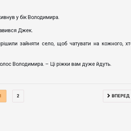
 кивнув у бік Володимира.
кавився Джек.
ирішили зайняти село, щоб чатувати на кожного, хт
 голос Володимира. – Ці ріжки вам дуже йдуть.
1
2
ВПЕРЕД