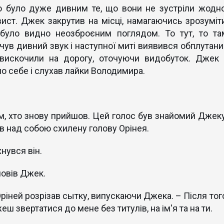
о було дуже дивним те, що вони не зустріли жодно
ист. Джек закрутив на місці, намагаючись зрозуміти
 було видно неозброєним поглядом. То тут, то та
чув дивний звук і наступної миті виявився обплутани
 вискочили на дорогу, оточуючи видобуток. Джек 
ло себе і слухав лайки Володимира.
м, хто знову прийшов. Цей голос був знайомий Джеку
чив над собою схилену голову Орінея.
хнувся він.
дповів Джек.
Оріней розрізав сытку, випускаючи Джека. – Після того
еш звертатися до мене без титулів, на ім'я та на ти.