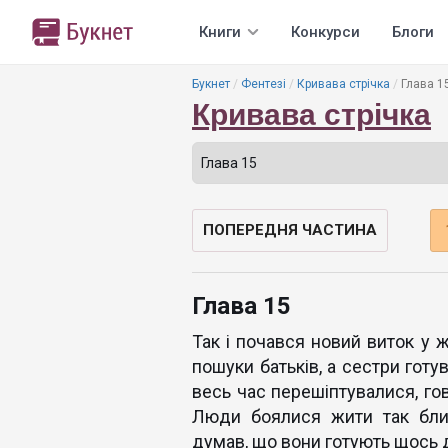
Книги
Конкурси
Блоги
Букнет
Фентезі
Кривава стрічка
Глава 1
Кривава стрічка
ПОПЕРЕДНЯ ЧАСТИНА
Глава 15
Так і почався новий виток у ж
пошуки батьків, а сестри готу
весь час перешіптувалися, гов
Люди боялися жити так близ
думав, що вони готують щось 