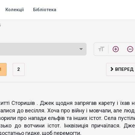
Колекції
Бібліотека
5
format_size
add_circle_outline
remove_circle_outline
1
2
ВПЕРЕД
итті Сторишів . Джек щодня запрягав карету і їхав н
валися до весілля. Хоча про війну і мовчали, але люд
орили про напади ельфів та інших істот. Села пустіли
ько до вотчини істот. Інквізиція причаїлася. Дже
достатньо гидке, щоб перемогти.