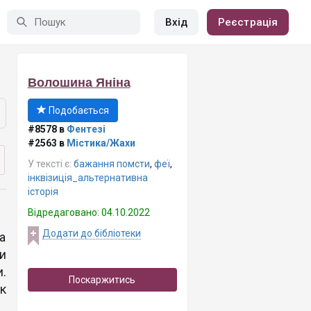
Вхід
Реєстрація
Волошина Яніна
Подобається
#8578 в
Фентезі
#2563 в
Містика/Жахи
У тексті є:
бажання помсти
,
феї
,
інквізиція_альтернативна
історія
Відредаговано: 04.10.2022
Додати до бібліотеки
а
и
.
Поскаржитись
к