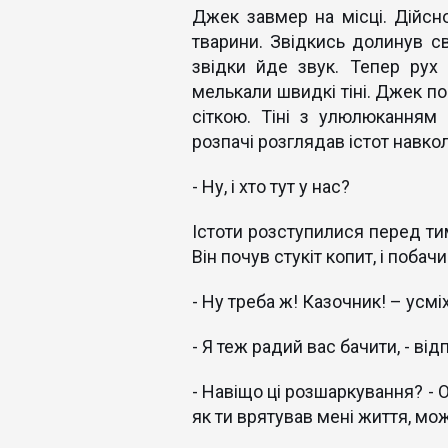
Джек завмер на місці. Дійсн
тварини. Звідкись долинув св
звідки йде звук. Тепер рух
мелькали швидкі тіні. Джек по
сіткою. Тіні з улюлюканням
розпачі розглядав істот навко
- Ну, і хто тут у нас?
Істоти розступилися перед ти
Він почув стукіт копит, і поба
- Ну треба ж! Казочник! – усмі
- Я теж радий вас бачити, - ві
- Навіщо ці розшаркування? - 
як ти врятував мені життя, мож