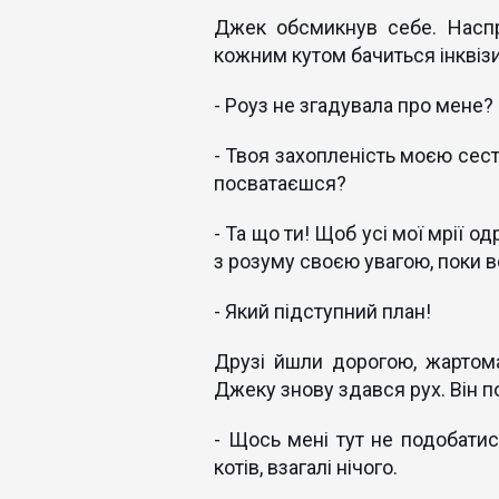
Джек обсмикнув себе. Наспр
кожним кутом бачиться інквізит
- Роуз не згадувала про мене?
- Твоя захопленість моєю сест
посватаєшся?
- Та що ти! Щоб усі мої мрії о
з розуму своєю увагою, поки в
- Який підступний план!
Друзі йшли дорогою, жартом
Джеку знову здався рух. Він п
- Щось мені тут не подобатис
котів, взагалі нічого.