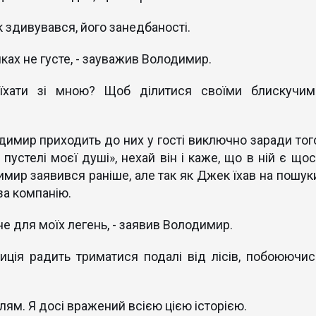
 здивувався, його занедбаності.
нках не густе, - зауважив Володимир.
їхати зі мною? Щоб ділитися своїми блискучим
имир приходить до них у гості виключно заради того
 пустелі моєї душі», нехай він і каже, що в ній є щос
имир заявився раніше, але так як Джек їхав на пошуки
за компанію.
не для моїх легень, - заявив Володимир.
зиція радить триматися подалі від лісів, побоюючис
іллям. Я досі вражений всією цією історією.