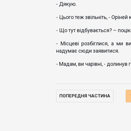
- Дякую.
- Цього теж звільніть, - Оріней
- Що тут відбувається? – поці
- Місцеві розбіглися, а ми в
надумає сюди заявитися.
- Мадам, ви чарівні, - долинув
ПОПЕРЕДНЯ ЧАСТИНА