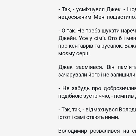
- Так, - усміхнувся Джек. - І
недосяжним. Мені пощастило.
- О так. Не треба шукати нареч
Джейн. Усе у сім'ї. Ото б і ме
про кентаврів та русалок. Баж
моєму серці.
Джек засміявся. Він пам'ят
зачарували його і не залишили
- Не забудь про доброзичливу
подібною зустріччю, - помітив
- Так, так, - відмахнувся Воло
істот і самі стають ними.
Володимир розвалився на си