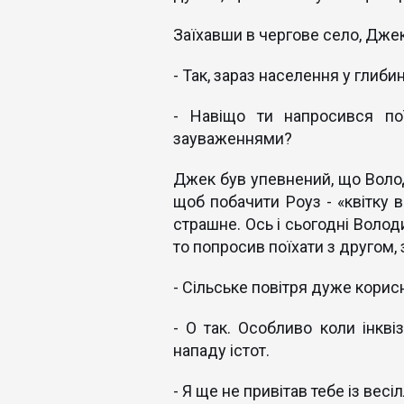
Заїхавши в чергове село, Джек
- Так, зараз населення у глиби
- Навіщо ти напросився по
зауваженнями?
Джек був упевнений, що Волод
щоб побачити Роуз - «квітку в
страшне. Ось і сьогодні Волод
то попросив поїхати з другом, 
- Сільське повітря дуже корис
- О так. Особливо коли інкві
нападу істот.
- Я ще не привітав тебе із вес