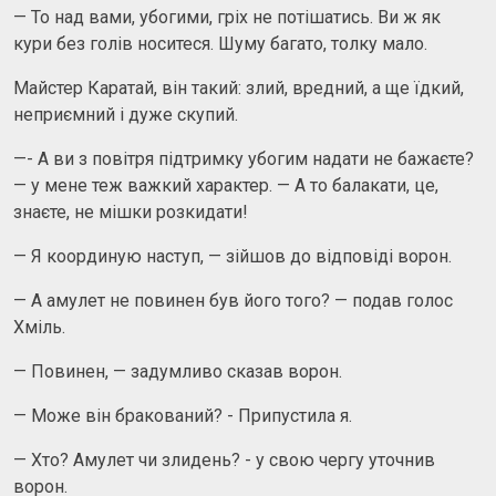
— То над вами, убогими, гріх не потішатись. Ви ж як
кури без голів носитеся. Шуму багато, толку мало.
Майстер Каратай, він такий: злий, вредний, а ще їдкий,
неприємний і дуже скупий.
—- А ви з повітря підтримку убогим надати не бажаєте?
— у мене теж важкий характер. — А то балакати, це,
знаєте, не мішки розкидати!
— Я координую наступ, — зійшов до відповіді ворон.
— А амулет не повинен був його того? — подав голос
Хміль.
— Повинен, — задумливо сказав ворон.
— Може він бракований? - Припустила я.
— Хто? Амулет чи злидень? - у свою чергу уточнив
ворон.