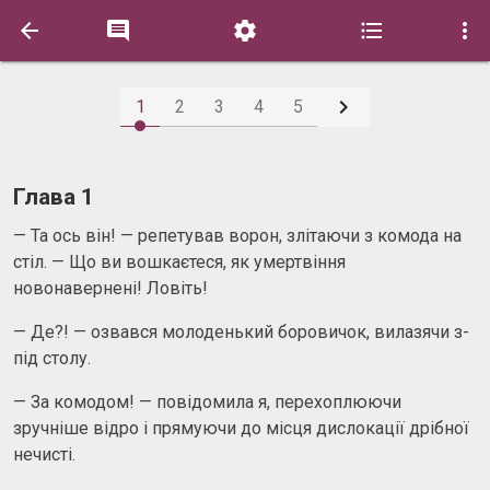






1
2
3
4
5
Глава 1
— Та ось він! — репетував ворон, злітаючи з комода на
стіл. — Що ви вошкаєтеся, як умертвіння
новонавернені! Ловіть!
— Де?! — озвався молоденький боровичок, вилазячи з-
під столу.
— За комодом! — повідомила я, перехоплюючи
зручніше відро і прямуючи до місця дислокації дрібної
нечисті.