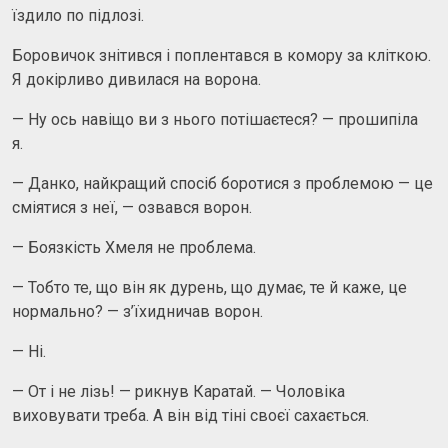
їздило по підлозі.
Боровичок знітився і поплентався в комору за кліткою.
Я докірливо дивилася на ворона.
— Ну ось навіщо ви з нього потішаєтеся? — прошипіла
я.
— Данко, найкращий спосіб боротися з проблемою — це
сміятися з неї, — озвався ворон.
— Боязкість Хмеля не проблема.
— Тобто те, що він як дурень, що думає, те й каже, це
нормально? — з’їхидничав ворон.
— Ні.
— От і не лізь! — рикнув Каратай. — Чоловіка
виховувати треба. А він від тіні своєї сахається.