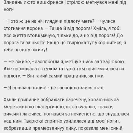
Злидень люто вишкірився і стрілою метнувся мені під
ноги.
— І хто ж це на ніч глядячи підлогу мете? — чулися
стогнання ворона. — Та ще й від порога! Хміль, я тобі
все життя втовкмачую, тільки до, а не від порога! До
порога та за нього! Якщо ця тварюка тут укоріниться, я
тебе зі світу зживу!
— Не зживе, - заспокоїла я, метнувшись за тварюкою.
Але промазала і з гулом та гуркотом приземлилася на
підлогу. — Він такий самий працівник, як і ми.
— Я співзасновник! - не заспокоювався птах.
Хміль припинив зображати наречену, ховаючись за
мереживною скатертиною, як за вуаллю, і рачки,
ричачи і лаючись, погнався за нечистістю, що знущалася
над ним. Тварюка спритно ухилилася від моєї ноги і,
зобразивши премерзеннуу пику, показала мені синій