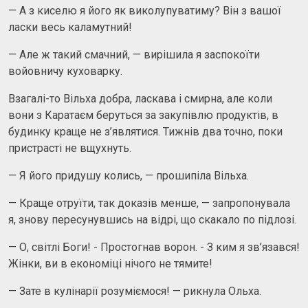
— А з киселю я його як виколупуватиму? Він з вашої
ласки весь каламутний!
— Але ж такий смачний, — вирішила я заспокоїти
войовничу куховарку.
Взагалі-то Вільха добра, ласкава і смирна, але коли
вони з Каратаєм беруться за закупівлю продуктів, в
будинку краще не з’являтися. Тижнів два точно, поки
пристрасті не вщухнуть.
— Я його придушу колись, — прошипіла Вільха.
— Краще отруїти, так доказів менше, — запропонувала
я, знову пересунувшись на відрі, що скакало по підлозі.
— О, світлі Боги! - Простогнав ворон. - З ким я зв’язався!
Жінки, ви в економіці нічого не тямите!
— Зате в кулінарії розуміємося! — рикнула Ольха.