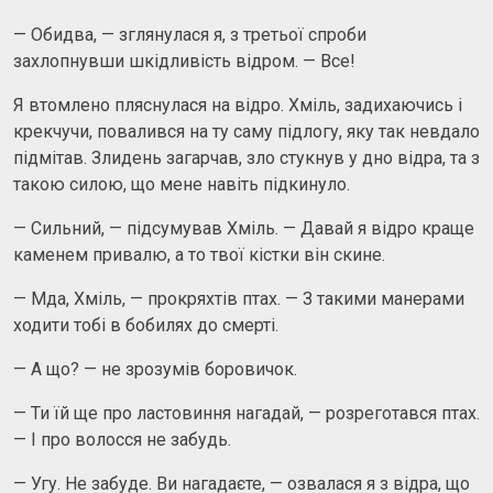
— Обидва, — зглянулася я, з третьої спроби
захлопнувши шкідливість відром. — Все!
Я втомлено пляснулася на відро. Хміль, задихаючись і
крекчучи, повалився на ту саму підлогу, яку так невдало
підмітав. Злидень загарчав, зло стукнув у дно відра, та з
такою силою, що мене навіть підкинуло.
— Сильний, — підсумував Хміль. — Давай я відро краще
каменем привалю, а то твої кістки він скине.
— Мда, Хміль, — прокряхтів птах. — З такими манерами
ходити тобі в бобилях до смерті.
— А що? — не зрозумів боровичок.
— Ти їй ще про ластовиння нагадай, — розреготався птах.
— І про волосся не забудь.
— Угу. Не забуде. Ви нагадаєте, — озвалася я з відра, що