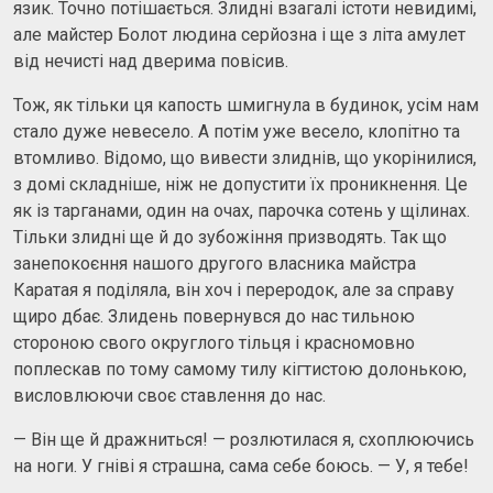
язик. Точно потішається. Злидні взагалі істоти невидимі,
але майстер Болот людина серйозна і ще з літа амулет
від нечисті над дверима повісив.
Тож, як тільки ця капость шмигнула в будинок, усім нам
стало дуже невесело. А потім уже весело, клопітно та
втомливо. Відомо, що вивести злиднів, що укорінилися,
з домі складніше, ніж не допустити їх проникнення. Це
як із тарганами, один на очах, парочка сотень у щілинах.
Тільки злидні ще й до зубожіння призводять. Так що
занепокоєння нашого другого власника майстра
Каратая я поділяла, він хоч і переродок, але за справу
щиро дбає. Злидень повернувся до нас тильною
стороною свого округлого тільця і ​​красномовно
поплескав по тому самому тилу кігтистою долонькою,
висловлюючи своє ставлення до нас.
— Він ще й дражниться! — розлютилася я, схоплюючись
на ноги. У гніві я страшна, сама себе боюсь. — У, я тебе!