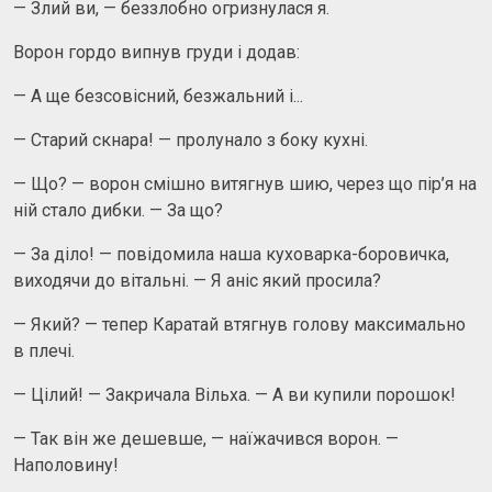
— Злий ви, — беззлобно огризнулася я.
Ворон гордо випнув груди і додав:
— А ще безсовісний, безжальний і...
— Старий скнара! — пролунало з боку кухні.
— Що? — ворон смішно витягнув шию, через що пір’я на
ній стало дибки. — За що?
— За діло! — повідомила наша куховарка-боровичка,
виходячи до вітальні. — Я аніс який просила?
— Який? — тепер Каратай втягнув голову максимально
в плечі.
— Цілий! — Закричала Вільха. — А ви купили порошок!
— Так він же дешевше, — наїжачився ворон. —
Наполовину!