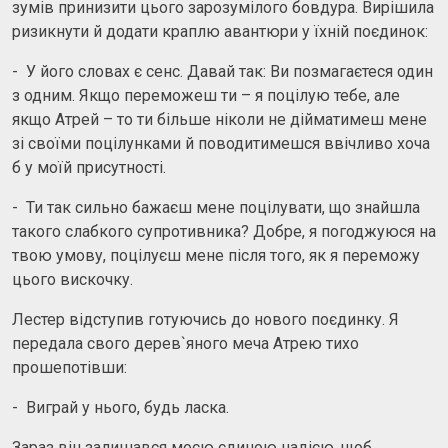
зумів принизити цього зарозумілого бовдура. Вирішила
ризикнути й додати краплю авантюри у їхній поєдинок:
- У його словах є сенс. Давай так: Ви позмагаєтеся один
з одним. Якщо переможеш ти – я поцілую тебе, але
якщо Атрей – то ти більше ніколи не дійматимеш мене
зі своїми поцілунками й поводитимешся ввічливо хоча
б у моїй присутності.
- Ти так сильно бажаєш мене поцілувати, що знайшла
такого слабкого супротивника? Добре, я погоджуюся на
твою умову, поцілуєш мене після того, як я переможу
цього вискочку.
Лестер відступив готуючись до нового поєдинку. Я
передала свого дерев`яного меча Атрею тихо
прошепотівши:
- Виграй у нього, будь ласка.
Зараз він залишався моєю єдиною надією, щоб