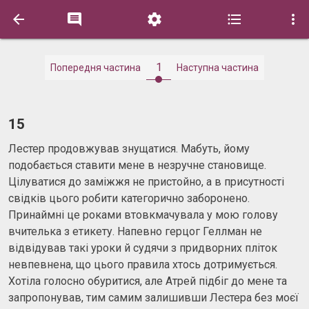





1
Попередня частина
Наступна частина
15
Лестер продовжував знущатися. Мабуть, йому
подобається ставити мене в незручне становище.
Цілуватися до заміжжя не пристойно, а в присутності
свідків цього робити категорично заборонено.
Принаймні це роками втовкмачувала у мою голову
вчителька з етикету. Напевно герцог Геллман не
відвідував такі уроки й судячи з придворних пліток
невпевнена, що цього правила хтось дотримується.
Хотіла голосно обуритися, але Атрей підбіг до мене та
запропонував, тим самим залишивши Лестера без моєї