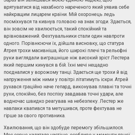
врятуватися від нахабного нареченого який уявив себе
найкращим лицарем країни. Мій охоронець ледь
посміхнувся та кивнув головою на знак згоди. Здається,
він зовсім не хвилюється, такий спокійний та
врівноважений. Фехтувальники стали один навпроти
одного. Порівнюючи їх, дійшла висновку, що статура
Атрея трохи масивніша, його широкі плечі та рельєфні
руки виглядали виграшніше ніж високий зріст Лестера
який першим кинувся в бій. Їхні мечі нещадно
поєдналися у ворожому танці. Здається ще трохи й від
напруження між ними у повітрі літатимуть іскри. Атрей
рухався граційно наче гепард, виконував плавні та точні
рухи, спокійно, без поспіху завдавав точні удари, але
водночас швидко реагував на небезпеку. Лестер же
навпаки квапився та метушився, проте фехтував не
гірше за свого противника.
Хвилювання, що він здобуде перемогу збільшилося.
Моє серце калатало частіше, особливо у моменти явної