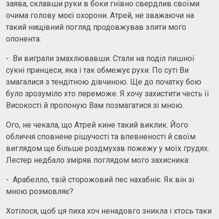
заява, склавши руки в боки гнівно свердлив своїми
очима голову моєї охорони. Атрей, не зважаючи на
такий нищівний погляд продовжував злити мого
опонента:
- Ви виграли змахлювавши. Стали на поділ пишної
сукні принцеси, яка і так обмежує рухи. По суті Ви
змагалися з тендітною дівчиною. Ще до початку бою
було зрозуміло хто переможе. Я хочу захистити честь її
Високості й пропоную Вам позмагатися зі мною.
Ого, не чекала, що Атрей кине такий виклик. Його
обличчя сповнене рішучості та впевненості й своїм
виглядом ще більше роздмухав пожежу у моїх грудях.
Лестер недбало зміряв поглядом мого захисника:
- Арабелло, твій сторожовий пес нахабніє. Як він зі
мною розмовляє?
Хотілося, щоб ця пиха хоч ненадовго зникла і хтось таки