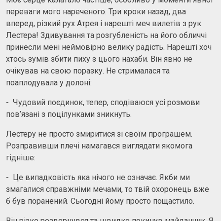
переваги мого нареченого. Три кроки назад, два
вперед, різкий рух Атрея і нарешті меч вилетів з рук
Лестера! Здивування та розгубленість на його обличчі
принесли мені неймовірно велику радість. Нарешті хоч
хтось зумів збити пиху з цього нахаби. Він явно не
очікував на свою поразку. Не стрималася та
поаплодувала у долоні:
- Чудовий поєдинок, тепер, сподіваюся усі розмови
пов’язані з поцілунками зникнуть.
Лестеру не просто змиритися зі своїм програшем.
Розправивши плечі намагався виглядати якомога
гідніше:
- Це випадковість яка нічого не означає. Якби ми
змагалися справжніми мечами, то твій охоронець вже
б був поранений. Сьогодні йому просто пощастило.
Він різко розвернувся та швидко покинув майданчик. Я