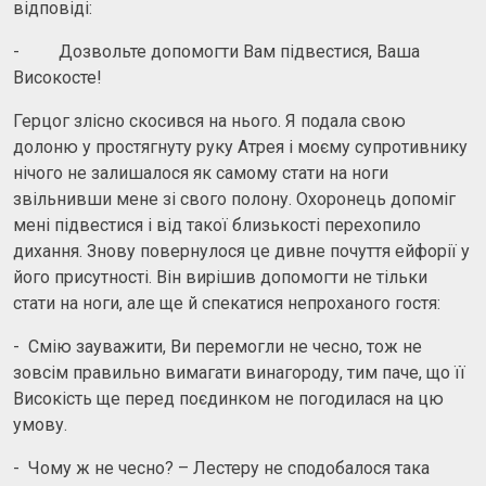
відповіді:
- Дозвольте допомогти Вам підвестися, Ваша
Високосте!
Герцог злісно скосився на нього. Я подала свою
долоню у простягнуту руку Атрея і моєму супротивнику
нічого не залишалося як самому стати на ноги
звільнивши мене зі свого полону. Охоронець допоміг
мені підвестися і від такої близькості перехопило
дихання. Знову повернулося це дивне почуття ейфорії у
його присутності. Він вирішив допомогти не тільки
стати на ноги, але ще й спекатися непроханого гостя:
- Смію зауважити, Ви перемогли не чесно, тож не
зовсім правильно вимагати винагороду, тим паче, що її
Високість ще перед поєдинком не погодилася на цю
умову.
- Чому ж не чесно? – Лестеру не сподобалося така