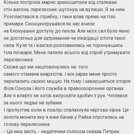
Кілька пострілів марно зрикошетили від сталевих
стін вагона, перелесник шугонув на вулицю. Я за ним.
Розпластався в стрибку, і таки впав прямо на тіло
примари. Сконцентрувався як нас вчили
на блокуванні доступу до пекла. Але моїх сил було явно
не достатньо для затримання чи ліквідації істоти такої
сили. Куля та і взагалі розплавилась не торкнувшись
тіла почвари. Мене палило всього від спроб утримувати
перелесника.
Схоже що ми наштовхнулись на того
самого отамана анархістів. І він зараз мене просто
перепалить своєю міццю. На тому і завершиться історія
Філа Сокола і його служба в правоохоронних органах.
Але я вперто не хотів випускати здобич з рук. Чіплявся
за нього ледве не зубами.
І пропустив коли в повітрі спалахнула чергова зірка. Це
золота монета яку я вже бачив у Райха опустилась на
голову перелесника.
- Це моє місто, - недитячим голосом сказав Петрик.