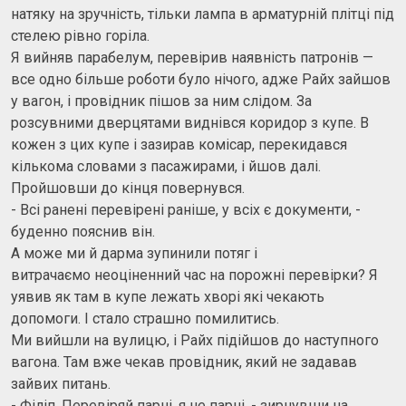
натяку на зручність, тільки лампа в арматурній плітці під
стелею рівно горіла.
Я вийняв парабелум, перевірив наявність патронів —
все одно більше роботи було нічого, адже Райх зайшов
у вагон, і провідник пішов за ним слідом. За
розсувними дверцятами виднівся коридор з купе. В
кожен з цих купе і зазирав комісар, перекидався
кількома словами з пасажирами, і йшов далі.
Пройшовши до кінця повернувся.
- Всі ранені перевірені раніше, у всіх є документи, -
буденно пояснив він.
А може ми й дарма зупинили потяг і
витрачаємо неоціненний час на порожні перевірки? Я
уявив як там в купе лежать хворі які чекають
допомоги. І стало страшно помилитись.
Ми вийшли на вулицю, і Райх підійшов до наступного
вагона. Там вже чекав провідник, який не задавав
зайвих питань.
- Філіп. Перевіряй парні, я не парні, - зирнувши на