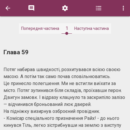





1
Попередня частина
Наступна частина
Глава 59
Потяг набирав швидкості, розхитувався всією своєю
масою. А потім так само почав сповільнюватись.
Це принесло полегшення. Ми не встигли виїхати за
місто. Потяг зупинився біля складів, проїхавши перон.
Двигун замовк. І відразу клацнуло та заскрипіло залізо
— відчинився броньований люк дверей.
На підніжку визирнув озброєний провідник.
- Комісар спеціального призначення Райх! - до нього
кинувся Тіль, легко зістрибнувши на землю з виступу