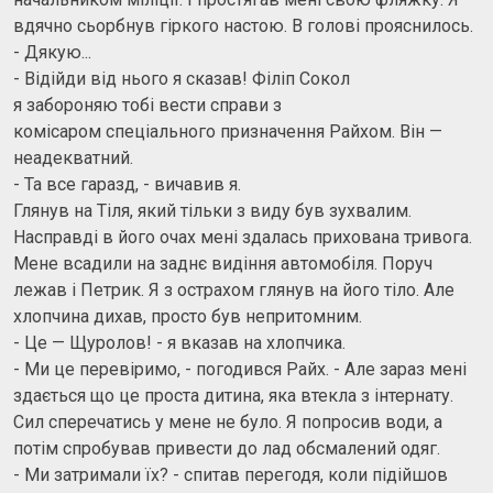
вдячно сьорбнув гіркого настою. В голові прояснилось.
- Дякую...
- Відійди від нього я сказав! Філіп Сокол
я забороняю тобі вести справи з
комісаром спеціального призначення Райхом. Він —
неадекватний.
- Та все гаразд, - вичавив я.
Глянув на Тіля, який тільки з виду був зухвалим.
Насправді в його очах мені здалась прихована тривога.
Мене всадили на заднє видіння автомобіля. Поруч
лежав і Петрик. Я з острахом глянув на його тіло. Але
хлопчина дихав, просто був непритомним.
- Це — Щуролов! - я вказав на хлопчика.
- Ми це перевіримо, - погодився Райх. - Але зараз мені
здається що це проста дитина, яка втекла з інтернату.
Сил сперечатись у мене не було. Я попросив води, а
потім спробував привести до лад обсмалений одяг.
- Ми затримали їх? - спитав перегодя, коли підійшов