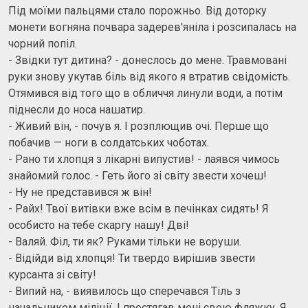
Під моїми пальцями стало порожньо. Від доторку
монети вогняна почвара задерев'яніла і розсипалась на
чорний попіл.
- Звідки тут дитина? - донеслось до мене. Травмовані
руки знову укутав біль від якого я втратив свідомість.
Отямився від того що в обличчя линули води, а потім
піднесли до носа нашатир.
- Живий він, - почув я. І розплющив очі. Перше що
побачив — ноги в солдатських чоботах.
- Рано ти хлопця з лікарні випустив! - лаявся чимось
знайомий голос. - Геть його зі світу звести хочеш!
- Ну не представився ж він!
- Райх! Твої витівки вже всім в печінках сидять! Я
особисто на тебе скаргу нашу! Дві!
- Валяй. Філ, ти як? Руками тільки не воруши.
- Відійди від хлопця! Ти твердо вирішив звести
курсанта зі світу!
- Випий на, - виявилось що сперечався Тіль з
начальником міліції. І простягав мені свою фляжку. Я