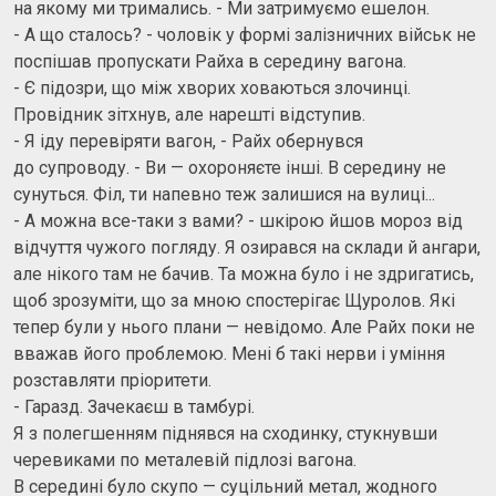
на якому ми тримались. - Ми затримуємо ешелон.
- А що сталось? - чоловік у формі залізничних військ не
поспішав пропускати Райха в середину вагона.
- Є підозри, що між хворих ховаються злочинці.
Провідник зітхнув, але нарешті відступив.
- Я іду перевіряти вагон, - Райх обернувся
до супроводу. - Ви — охороняєте інші. В середину не
сунуться. Філ, ти напевно теж залишися на вулиці...
- А можна все-таки з вами? - шкірою йшов мороз від
відчуття чужого погляду. Я озирався на склади й ангари,
але нікого там не бачив. Та можна було і не здригатись,
щоб зрозуміти, що за мною спостерігає Щуролов. Які
тепер були у нього плани — невідомо. Але Райх поки не
вважав його проблемою. Мені б такі нерви і уміння
розставляти пріоритети.
- Гаразд. Зачекаєш в тамбурі.
Я з полегшенням піднявся на сходинку, стукнувши
черевиками по металевій підлозі вагона.
В середині було скупо — суцільний метал, жодного