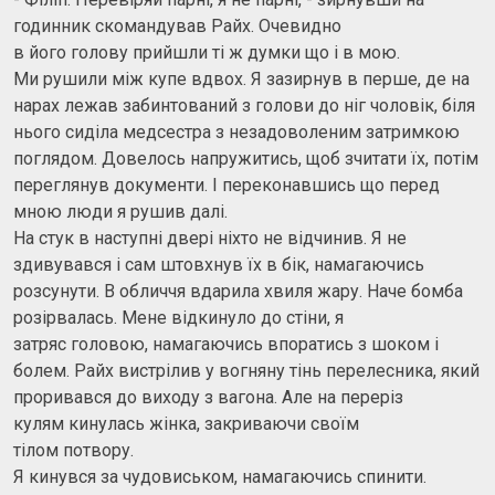
годинник скомандував Райх. Очевидно
в його голову прийшли ті ж думки що і в мою.
Ми рушили між купе вдвох. Я зазирнув в перше, де на
нарах лежав забинтований з голови до ніг чоловік, біля
нього сиділа медсестра з незадоволеним затримкою
поглядом. Довелось напружитись, щоб зчитати їх, потім
переглянув документи. І переконавшись що перед
мною люди я рушив далі.
На стук в наступні двері ніхто не відчинив. Я не
здивувався і сам штовхнув їх в бік, намагаючись
розсунути. В обличчя вдарила хвиля жару. Наче бомба
розірвалась. Мене відкинуло до стіни, я
затряс головою, намагаючись впоратись з шоком і
болем. Райх вистрілив у вогняну тінь перелесника, який
проривався до виходу з вагона. Але на переріз
кулям кинулась жінка, закриваючи своїм
тілом потвору.
Я кинувся за чудовиськом, намагаючись спинити.