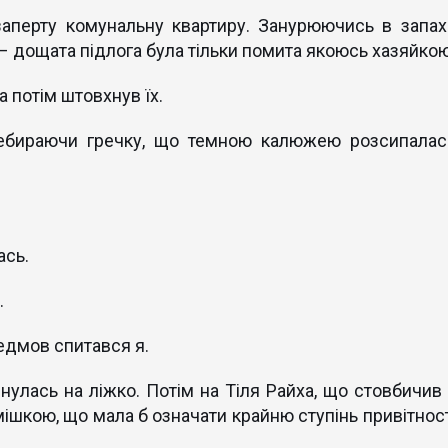
аперту комунальну квартиру. Занурюючись в запах
– дощата підлога була тільки помита якоюсь хазяйкою
 а потім штовхнув їх.
ребираючи гречку, що темною калюжею розсипалас
ась.
.
редмов спитався я.
нулась на ліжко. Потім на Тіля Райха, що стовбичив 
ішкою, що мала б означати крайню ступінь привітност