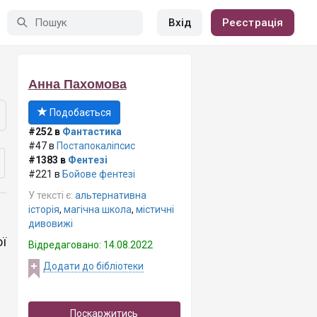
Вхід
Реєстрація
Анна Пахомова
Подобається
#252 в
Фантастика
#47 в
Постапокаліпсис
#1383 в
Фентезі
#221 в
Бойове фентезі
У тексті є:
альтернативна
історія
,
магічна школа
,
містичні
дивовижі
ї
Відредаговано: 14.08.2022
Додати до бібліотеки
Поскаржитись