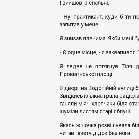
І вийшов із спальні.
- Ну, практикант, куди б ти п
запитав у мене.
Я знизав плечима. Якби мені бу
- Є одне місце, - я заквапився
Я ледве не потягнув Тіля д
Провіатнської площі.
В дворі на Водопійній вулиці б
Звідкись із вікна грала радіол
ганяли м’яч хлопчаки біля ста
шуміли листям старі яблуні.
Якась жіночка розвішувала біл
читав газету дідок без ноги.