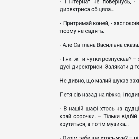
- І інтернат не повернусь, -
директриса обіцяла...
- Притримай коней, - заспокої
тюрму не садять.
- Але Світлана Василівна сказал
- І які ж ти чутки розпускав? 
дусі директриси. Залякати діт
Не дивно, що малий шукав зах
Петя сів назад на ліжко, і под
- В нашій шафі хтось на дудці
край сорочки. – Тільки відбій
крутиться, а потім музика...
- Окрім тебе ще хтось чув? – 