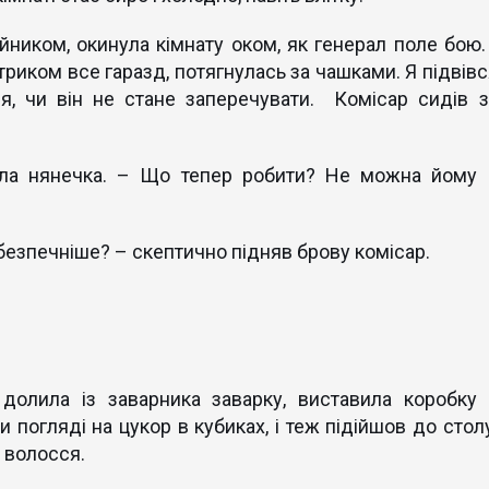
йником, окинула кімнату оком, як генерал поле бою. 
риком все гаразд, потягнулась за чашками. Я підвівс
я, чи він не стане заперечувати. Комісар сидів з
ала нянечка. – Що тепер робити? Не можна йому 
безпечніше? – скептично підняв брову комісар.
 долила із заварника заварку, виставила коробку 
погляді на цукор в кубиках, і теж підійшов до столу
 волосся.