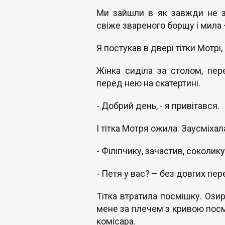
Ми зайшли в як завжди не з
свіже звареного борщу і мила 
Я постукав в двері тітки Мотрі,
Жінка сиділа за столом, пе
перед нею на скатертині.
- Добрий день, - я привітався.
І тітка Мотря ожила. Заусміхал
- Філіпчику, зачастив, соколику
- Петя у вас? – без довгих пе
Тітка втратила посмішку. Озир
мене за плечем з кривою посм
комісара.