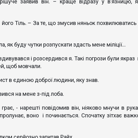
 рішуче заявив він. – краще відразу у в’язницю, я
в його Тіль. – За те, що змусив няньок похвилюватись 
а, як буду чутки розпускати здасть мене міліції...
– здивувався і розсердився я. Такі погрози були якраз
ей, щоб мовчали.
ист в єдиною доброї людини, яку знав.
ивився на мене з-під лоба.
 грає, - нарешті повідомив він, ніяково мнучи в рука
 пролунає, воно і починається. Спочатку зітхає важко
цілком серйозно запитав Райх.