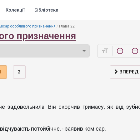
Колекції
Бібліотека
місар особливого призначення
Глава 22
ого призначення
format_size
add_circle_outline
remove_circle_outline
1
2
ВПЕРЕД
е задовольнила. Він скорчив гримасу, як від зубно
 відчувають потойбічне, - заявив комісар.