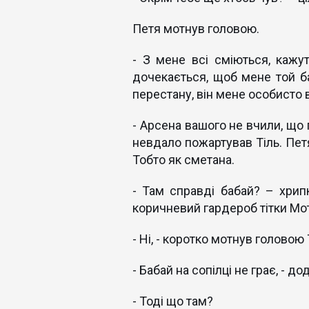
Петя мотнув головою.
- З мене всі сміються, кажу
дочекається, щоб мене той ба
перестану, він мене особисто 
- Арсена вашого не вчили, що
невдало пожартував Тіль. Петя
Тобто як сметана.
- Там справді бабай? – хрип
коричневий гардероб тітки Мот
- Ні, - коротко мотнув головою 
- Бабай на сопілці не грає, - 
- Тоді що там?