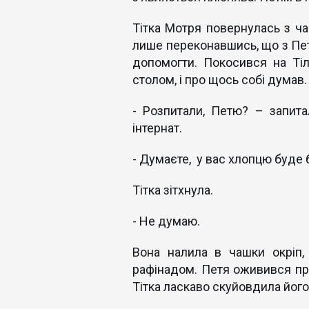
Тітка Мотря повернулась з ча
лише переконавшись, що з Пет
допомогти. Покосився на Тіл
столом, і про щось собі думав.
- Розпитали, Петю? – запит
інтернат.
- Думаєте, у вас хлопцю буде 
Тітка зітхнула.
- Не думаю.
Вона налила в чашки окріп,
рафінадом. Петя оживився при 
Тітка ласкаво скуйовдила його