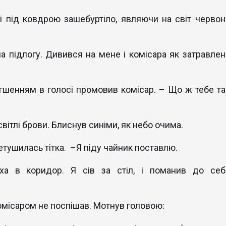
, і під ковдрою зашебуртіло, являючи на світ червон
на підлогу. Дивився на мене і комісара як затравлен
легшенням в голосі промовив комісар. – Що ж тебе та
 світлі брови. Блиснув синіми, як небо очима.
аметушилась тітка. –Я піду чайник поставлю.
ха в коридор. Я сів за стіл, і поманив до себ
комісаром не поспішав. Мотнув головою: