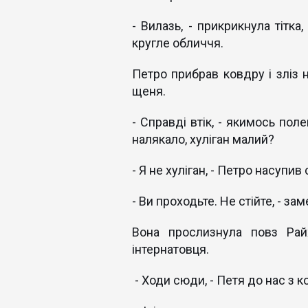
- Вилазь, - прикрикнула тітка
кругле обличчя.
Петро прибрав ковдру і зліз 
щеня.
- Справді втік, - якимось по
налякало, хуліган малий?
- Я не хуліган, - Петро насупив
- Ви проходьте. Не стійте, - з
Вона прослизнула повз Рай
інтернатовця.
- Ходи сюди, - Петя до нас з 