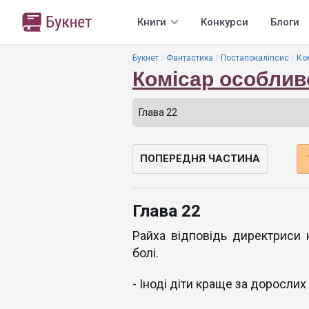
Книги
Конкурси
Блоги
Букнет
Фантастика
Постапокаліпсис
Ко
Комісар особлив
ПОПЕРЕДНЯ ЧАСТИНА
Глава 22
Райха відповідь директриси н
болі.
- Іноді діти краще за дорослих