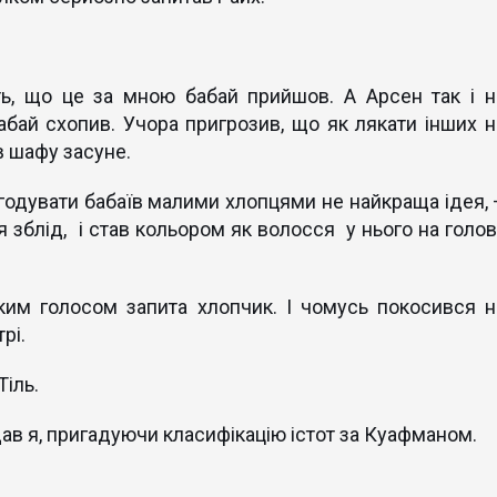
ть, що це за мною бабай прийшов. А Арсен так і н
бай схопив. Учора пригрозив, що як лякати інших н
в шафу засуне.
 годувати бабаїв малими хлопцями не найкраща ідея, 
 зблід, і став кольором як волосся у нього на голові
ким голосом запита хлопчик. І чомусь покосився н
рі.
Тіль.
додав я, пригадуючи класифікацію істот за Куафманом.