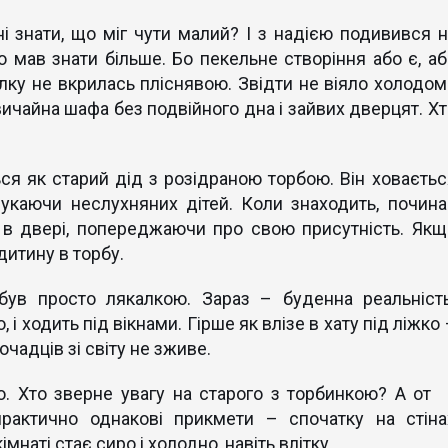
і знати, що міг чути малий? І з надією подивився н
 мав знати більше. Бо пекельне створіння або є, аб
лку не вкрилась пліснявою. Звідти не віяло холодом 
вичайна шафа без подвійного дна і зайвих дверцят. Хт
ся як старий дід з розідраною торбою. Він ховаєтьс
 шукаючи неслухняних дітей. Коли знаходить, почина
 в двері, попереджаючи про свою присутність. Якщ
дитину в торбу.
був просто лякалкою. Зараз – буденна реальність
 і ходить під вікнами. Гірше як влізе в хату під ліжко
очадців зі світу не зживе.
о. Хто зверне увагу на старого з торбинкою? А от 
практично однакові прикмети – спочатку на стіна
імнаті стає сиро і холодно, навіть влітку.