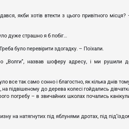
одався, якби хотів втекти з цього привітного місця? 
ло дуже страшно я б побіг...
. Треба було перевірити здогадку. – Поїхали.
о „Волги”, назвав шоферу адресу, і ми рушили д
уло все так само сонно і благостно, як кілька днів том
а, на підвішеному до дерева колесі гойдались дівчатк
рого погребу – в звичайних школах почались канікули
изну на натягнутих під яблунями дротах, під під’їздо