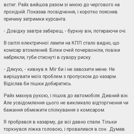
встиг. Райх вийшов разом зі мною до чергового на
прохідній. Показав посвідчення, і коротко пояснив
причину затримки курсанта.
- Довідку завтра забереш, - буркну він, потираючи очі.
В світлі електричної лампи на КПП стало видно, що
комісар втомлений. Білки очей почервоніли, повіки
набрякли, губи стиснуті в сувору риску.
- Дякую, - кивнув я. Міг би і не завозити мене. Не
вирішувати моїх проблем з пропуском до казарм.
Відіслав би пішки добиратись.
Райх махнув рукою, і пішов до автомобіля. Дивний він.
Але усвідомлення цього не викликало відторгнення чи
бажання обмежити спілкування з комісаром.
Я пробрався в казарму, де всі давно спали. Тільки
торкнувся ліжка головою, і провалився в сон. Думав