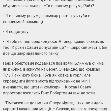
обурився начальник. –Ти в своєму розумі, Райх?
- Я в своєму розумі, - комісар розтягнув губи в
неприємній посмішці.
- Я не допущу...
- Я тобі не підпорядковуюсь. А тепер краще скажи, як
твої Кірсан і Савич допустили це? – широкий жест в бік
все ще закривавленого ганку.
Ганс Робертович подавився повітрям. Блимнув очима
як рибина, викинута на берег. Очевидно, що комісар
Тіль Райх його бісив, і був як кістка в горлі, але
спровадити його з міста підполковник не міг. І
визнавати, що штатні комісари – Кірсан і Савич
опростоволосились Ганс Робертович теж не хотів.
- Тімірязєв не дозволив її перевірити, - тихіше видав
нарешті начальник міліції. – Сказав, що і сам прекрасно