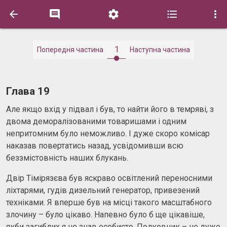





1
Попередня частина
Наступна частина
Глава 19
Але якщо вхід у підвал і був, то найти його в темряві, з
двома деморалізованими товаришами і одним
непритомним було неможливо. І дуже скоро комісар
наказав повертатись назад, усвідомивши всю
беззмістовність наших блукань.
Двір Тімірязєва був яскраво освітлений переносними
ліхтарями, гудів дизельний генератор, привезений
техніками. Я вперше був на місці такого масштабного
злочину – було цікаво. Напевно було б ще цікавіше,
якби загиблих я не знав особисто. Полковник – не дуже