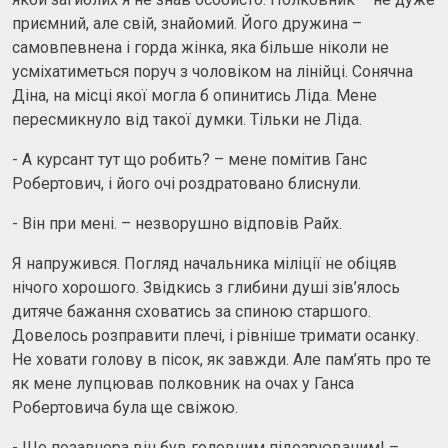
приємний, але свій, знайомий. Його дружина –
самовпевнена і горда жінка, яка більше ніколи не
усміхатиметься поруч з чоловіком на лінійці. Сонячна
Діна, на місці якої могла б опинитись Ліда. Мене
пересмикнуло від такої думки. Тільки не Ліда.
- А курсант тут що робить? – мене помітив Ганс
Робертович, і його очі роздратовано блиснули.
- Він при мені. – незворушно відповів Райх.
Я напружився. Погляд начальника міліції не обіцяв
нічого хорошого. Звідкись з глибини душі зів’ялось
дитяче бажання сховатись за спиною старшого.
Довелось розправити плечі, і рівніше тримати осанку.
Не ховати голову в пісок, як завжди. Але пам’ять про те
як мене лупцював полковник на очах у Ганса
Робертовича була ще свіжою.
- Ще позавчора він був головним підозрюваним! –