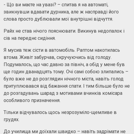
- Що ви маєте на увазі? – спитав я на автоматі,
звикнувши вдавати дурника, але ж насправді його
слова просто дублювали мої внутрішні відчуття.
Райх не став нічого пояснювати. Викинув недопалок і
сів на переднє сидіння.
Я мусив теж сісти в автомобіль. Раптом накотилась
втома. Живіт забурчав, скручуючись від голоду.
Подумалось, що час давно за північ, а обід у мене був
ще годин дванадцять тому. Очі самі собою злипались –
було вже не до розглядин нічного міста, навіть голод
притуплювався від бажання спати. І тим більше було не
до розгадувань шарад з мотивами вчинків комісара
особливого призначення.
Тільки відчувалось щось незрозуміло-щемливе в
грудях.
До училища ми доїхали швидко – навіть задрімати не