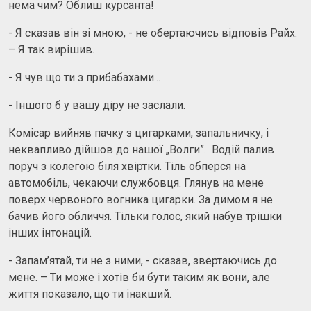
нема чим? Облиш курсанта!
- Я сказав він зі мною, - не обертаючись відповів Райх.
– Я так вирішив.
- Я чув що ти з прибабахами...
- Іншого б у вашу діру не заслали.
Комісар вийняв пачку з цигарками, запальничку, і
неквапливо дійшов до нашої „Волги”. Водій палив
поруч з колегою біля хвіртки. Тіль обперся на
автомобіль, чекаючи службовця. Глянув на мене
поверх червоного вогника цигарки. За димом я не
бачив його обличчя. Тільки голос, який набув трішки
інших інтонацій.
- Запам’ятай, ти не з ними, - сказав, звертаючись до
мене. – Ти може і хотів би бути таким як вони, але
життя показало, що ти інакший.