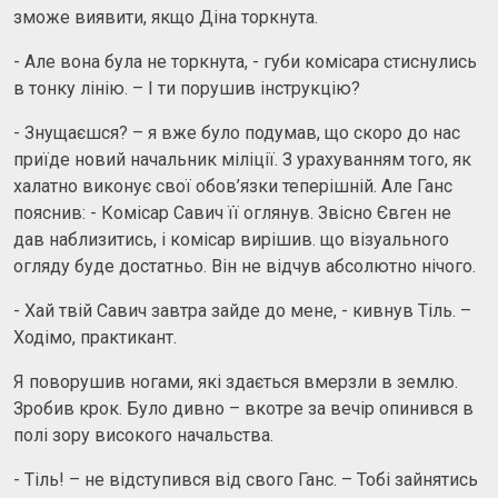
зможе виявити, якщо Діна торкнута.
- Але вона була не торкнута, - губи комісара стиснулись
в тонку лінію. – І ти порушив інструкцію?
- Знущаєшся? – я вже було подумав, що скоро до нас
приїде новий начальник міліції. З урахуванням того, як
халатно виконує свої обов’язки теперішній. Але Ганс
пояснив: - Комісар Савич її оглянув. Звісно Євген не
дав наблизитись, і комісар вирішив. що візуального
огляду буде достатньо. Він не відчув абсолютно нічого.
- Хай твій Савич завтра зайде до мене, - кивнув Тіль. –
Ходімо, практикант.
Я поворушив ногами, які здається вмерзли в землю.
Зробив крок. Було дивно – вкотре за вечір опинився в
полі зору високого начальства.
- Тіль! – не відступився від свого Ганс. – Тобі зайнятись