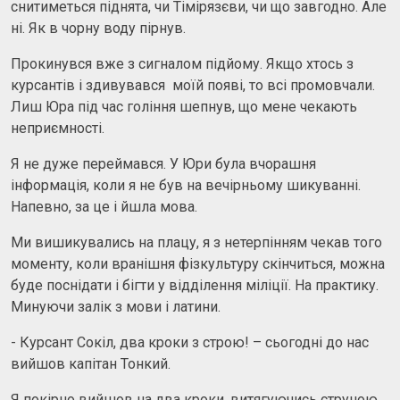
снитиметься піднята, чи Тімірязєви, чи що завгодно. Але
ні. Як в чорну воду пірнув.
Прокинувся вже з сигналом підйому. Якщо хтось з
курсантів і здивувався моїй появі, то всі промовчали.
Лиш Юра під час гоління шепнув, що мене чекають
неприємності.
Я не дуже переймався. У Юри була вчорашня
інформація, коли я не був на вечірньому шикуванні.
Напевно, за це і йшла мова.
Ми вишикувались на плацу, я з нетерпінням чекав того
моменту, коли вранішня фізкультуру скінчиться, можна
буде поснідати і бігти у відділення міліції. На практику.
Минуючи залік з мови і латини.
- Курсант Сокіл, два кроки з строю! – сьогодні до нас
вийшов капітан Тонкий.
Я покірно вийшов на два кроки, витягуючись струною.