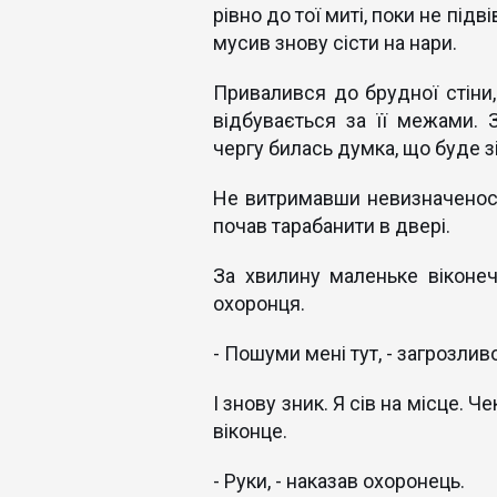
рівно до тої миті, поки не підві
мусив знову сісти на нари.
Привалився до брудної стіни,
відбувається за її межами.
чергу билась думка, що буде з
Не витримавши невизначеності,
почав тарабанити в двері.
За хвилину маленьке віконе
охоронця.
- Пошуми мені тут, - загрозливо
І знову зник. Я сів на місце.
віконце.
- Руки, - наказав охоронець.