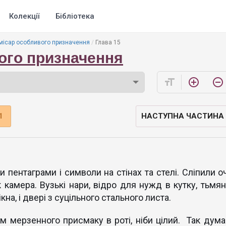
Колекції
Бібліотека
місар особливого призначення
Глава 15
ого призначення
format_size
add_circle_outline
remove_circle_outline
1
НАСТУПНА ЧАСТИНА
 пентаграми і символи на стінах та стелі. Сліпили оч
 камера. Вузькі нари, відро для нужд в кутку, тьмян
на, і двері з суцільного стального листа.
м мерзенного присмаку в роті, ніби цілий. Так дума