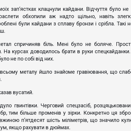
 моїх зап’ястках клацнули кайдани. Відчуття було не 
раслети обхопили аж надто щільно, навіть злегк
облені були кайдани з сплаву бронзи і срібла. Такі н
еш.
метал спричиняв біль. Мені було не боляче. Прост
. На курсах доводилось брати в руки спецкайданки. 
уло не по собі від них.
о всьому металу йшло знайоме гравіювання, що слаб
.
казав вусатий.
дуло гвинтівки. Черговий спецзасіб, розцяцьковани
бр, тим більше променів у зірки. Конкретно ця збро
жиною п’ятдесят шість міліметрів, що значило кул
імум, якщо рахувати в дюймах.