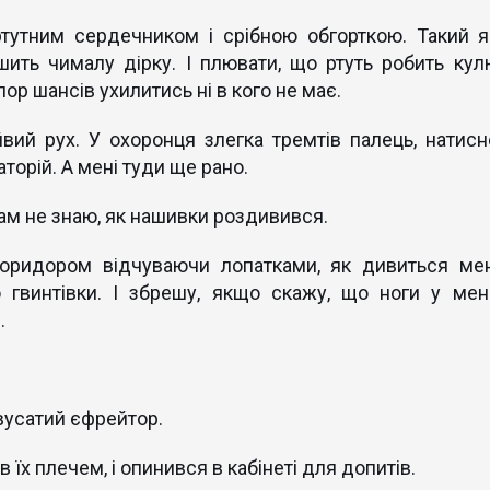
ртутним сердечником і срібною обгорткою. Такий я
шить чималу дірку. І плювати, що ртуть робить кул
пор шансів ухилитись ні в кого не має.
вий рух. У охоронця злегка тремтів палець, натисн
аторій. А мені туди ще рано.
Сам не знаю, як нашивки роздивився.
оридором відчуваючи лопатками, як дивиться мен
гвинтівки. І збрешу, якщо скажу, що ноги у мен
.
 вусатий єфрейтор.
їх плечем, і опинився в кабінеті для допитів.