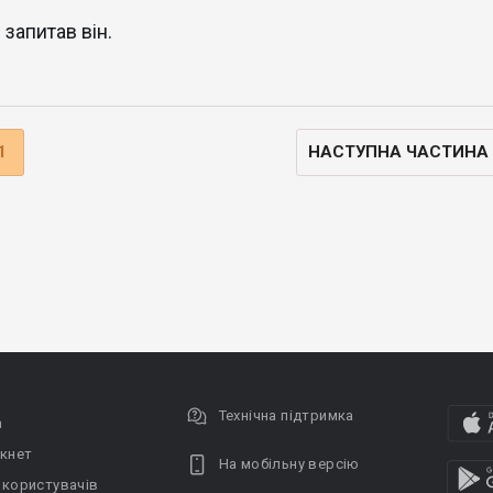
 запитав він.
1
НАСТУПНА ЧАСТИНА
Технічна підтримка
а
кнет
На мобільну версію
 користувачів