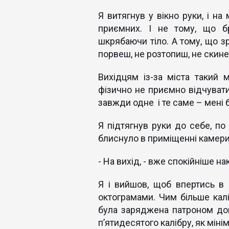
Я витягнув у вікно руки, і на
приємних. І не тому, що б
шкрябаючи тіло. А тому, що зр
порвеш, не розтопиш, не скин
Вихідцям із-за міста такий 
фізично не приємно відчувати
завжди одне і те саме – мені б
Я підтягнув руки до себе, п
блиснуло в приміщенні камери
- На вихід, - вже спокійніше на
Я і вийшов, щоб впертись в 
октограмами. Чим більше калі
була заряджена патроном дов
п’ятидесятого калібру, як мін