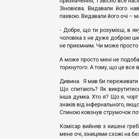
призначення, і звісно все нас
Зіновієва. Видавали його на
пахвою. Видавали його очі – ма
- Добре, що ти розумієш, в як
чоловіка з не дуже доброю шк
не приємним. Чи може просто і
А може просто мені не подобал
торкнутого
. А тому, що це все
Дивина. Я мав би переживати п
Що спитають? Як викрутитись
інша думка. Хто я? Що я, чорт
знаків від інфернального, якщ
Спиною ковзнув струмочок пот
Комісар вийняв з кишені греб
мене очі, зіницями схожі на бе