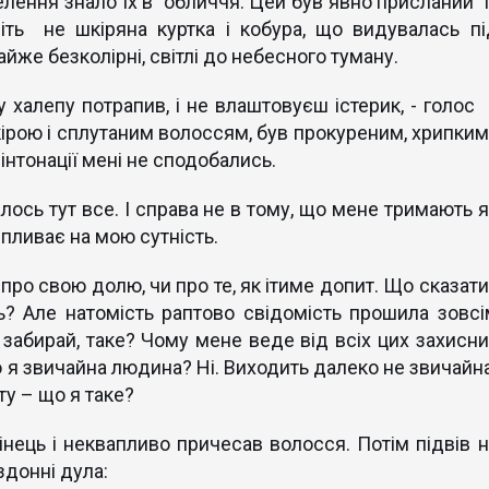
елення знало їх в обличчя. Цей був явно присланий і
віть не шкіряна куртка і кобура, що видувалась пі
йже безколірні, світлі до небесного туману.
у халепу потрапив, і не влаштовуєш істерик, - голос 
ірою і сплутаним волоссям, був прокуреним, хрипким 
нтонації мені не сподобались.
ось тут все. І справа не в тому, що мене тримають я
 впливає на мою сутність.
ро свою долю, чи про те, як ітиме допит. Що сказати
? Але натомість раптово свідомість прошила зовсі
 забирай, таке? Чому мене веде від всіх цих захисни
о я звичайна людина? Ні. Виходить далеко не звичайна
у – що я таке?
інець і неквапливо причесав волосся. Потім підвів н
здонні дула: