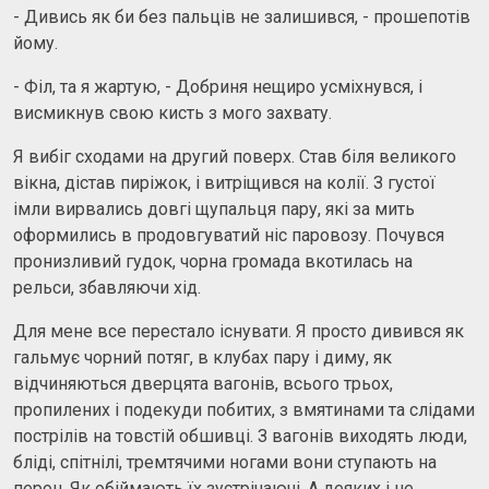
- Дивись як би без пальців не залишився, - прошепотів
йому.
- Філ, та я жартую, - Добриня нещиро усміхнувся, і
висмикнув свою кисть з мого захвату.
Я вибіг сходами на другий поверх. Став біля великого
вікна, дістав пиріжок, і витріщився на колії. З густої
імли вирвались довгі щупальця пару, які за мить
оформились в продовгуватий ніс паровозу. Почувся
пронизливий гудок, чорна громада вкотилась на
рельси, збавляючи хід.
Для мене все перестало існувати. Я просто дивився як
гальмує чорний потяг, в клубах пару і диму, як
відчиняються дверцята вагонів, всього трьох,
пропилених і подекуди побитих, з вмятинами та слідами
пострілів на товстій обшивці. З вагонів виходять люди,
бліді, спітнілі, тремтячими ногами вони ступають на
перон. Як обіймають їх зустрічаючі. А деяких і не