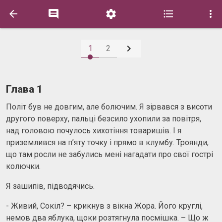






1
2
Глава 1
Політ був не довгим, але болючим. Я зірвався з висоти
другого поверху, пальці безсило ухопили за повітря,
над головою почулось хихотіння товаришів. І я
приземлився на п’яту точку і прямо в клумбу. Троянди,
що там росли не забулись мені нагадати про свої гострі
колючки.
Я зашипів, підводячись.
- Живий, Сокіл? – крикнув з вікна Жора. Його круглі,
немов два яблука, щоки розтягнула посмішка. – Що ж