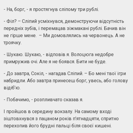
- На, борг, - я простягнув сліпому три рублі.
- Філ? – Сліпий усміхнувся, демонструючи відсутність
передніх зубів, і перемацав зіжмакані рублі. Бачив він
не гірше мене. – Ми домовлялись на червонець. А не
троячку.
- Шукаю. Шукаю, - відповів я. Волоцюга недобре
примружив очі. Але я не боявся. Бити не буде.
- До завтра, Сокіл, - нагадав Сліпий. – Бо мені твої ігри
набридли. Або завтра принесеш борг, увесь, або голову
відіб’ю.
- Побачимо, - розпливчато сказав я.
І пройшов в середину вокзалу. На самому вході
зіштовхнувся з пацаном років п’ятнадцяти, спритно
перехопив його брудні пальці біля своєї кишені.