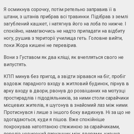
Я осмикнув сорочку, потім ретельно заправив її в
штани, з штанів прибрав всі травинки. Підібрав з землі
загублений кашкет, і натягнув його на лоба по нижче. І
спокійно, намагаючись не надто припадати на відбиту
ногу, рушив з території училища геть. Головне вийти,
поки Жора кишені не перевірив.
Вони з Густавом як два кліщі, як вчепляться свого не
випустять.
КПП минув без пригод, а звідти зірвався на біг, пробіг
вздовж парадного входу в житловий будинок, пірнув в
арку входу в двори, рвонув до розвішаних на мотузці
простирадлів і підодіяльників, за ними столи сарайчики
місцевих жителів, я шугонув в знайомий лаз між ними.
Протиснувся і лише з іншого боку видихнув. Ні за що не
здогадаються, куди я пішов. Вже спокійніше
покрокував натоптаною стежиною за сарайчиками,
переліз невисокий парканчик між дворами, кивнув