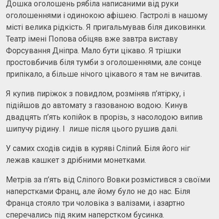
Дошка оголошень рябіла написаними від руки
оголошеннями і одинокою афішею. Гастролі в нашому
місті велика рідкість. Я пригальмував біля диковинки.
Театр імені Попова обіцяв вже завтра виставу
Форсування Дніпра. Мало бути цікаво. Я трішки
простовбичив біля тумби з оголошеннями, але сонце
припікало, а більше нічого цікавого я там не вичитав.
Я купив пиріжок з повидлом, розміняв п’ятірку, і
підійшов до автомату з газованою водою. Кинув
двадцять п’ять копійок в прорізь, з насолодою випив
шипучу рідину. І лише після цього рушив далі.
У самих сходів сидів в куряві Сліпий. Біля його ніг
лежав кашкет з дрібними монетками.
Метрів за п’ять від Сліпого Вовки розмістився з своїми
наперстками Франц, але йому було не до нас. Біля
Франца стояло три чоловіка з валізами, і азартно
сперечались під яким наперстком бусинка.