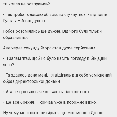
ти крила не розправив?
- Так треба головою об землю стукнутись, - відповів
Густав. – А він дупою.
І обоє розсміялись ще дужче. Від чого було тільки
образливіше.
Але через секунду Жора став дуже серйозним.
- І запам’ятай, щоб не було навіть погляду в бік Діни,
ясно?
- Та здалась вона мені, - я відігнав від себе усміхнений
образ директорської доньки.
- Ага не про вас наче співають тілі-тілі-тісто.
- Це все брехня. – кричав уже в порожнє вікно.
Ну чому мені ніхто не вірить, що між мною і Діною