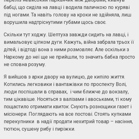
бабці, що сиділа на лавці і водила паличкою по куряві
під ногами. Та навіть голову на кроки не здійняла, лиш
ворушила надтріснутими губами щось своє.
Скільки тут ходжу. Шептуха завжди сидить на лавці, і
вимальовує ціпком дуги. Кажуть, війна забрала трьох її
дітей, і відтоді вона з ними
розмовляє
. Але оскільки з
Наркому до неї ще не прийшли, то значить бабка просто
не сповна розуму.
Я вийшов з арки двору на вулицю, де кипіло життя.
Котились легковики і вантажівки по проспекту Волі,
люди поспішали в справах, і чим ближче до вокзалу,
тим цікавіше. Носяться з валізами і авоськами, ті кому
пощастило отримати
квиток
. Снують рознощики газет і
місіонери. Поглядають на все постові. Стоять купками
перекупники в надії продати нехитрий товар – насіння,
тютюн, сушену рибу і пиріжки.