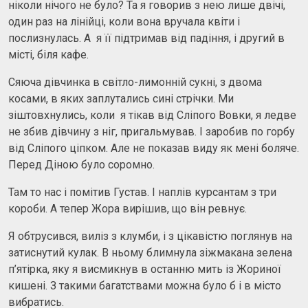
ніколи нічого не було? Та я говорив з нею лише двічі,
один раз на лінійці, коли вона вручала квіти і
послизнулась. А я її підтримав від падіння, і другий в
місті, біля кафе.
Сяюча дівчинка в світло-лимонній сукні, з двома
косами, в яких заплутались сині стрічки. Ми
зіштовхнулись, коли я тікав від Сліпого Вовки, я ледве
не збив дівчину з ніг, пригальмував. І заробив по горбу
від Сліпого ціпком. Але не показав виду як мені боляче.
Перед Діною було соромно.
Там то нас і помітив Густав. І наплів курсантам з три
короби. А тепер Жора вирішив, що він ревнує.
Я обтрусився, виліз з клумби, і з цікавістю поглянув на
затиснутий кулак. В ньому блимнула зіжмакана зелена
п’ятірка, яку я висмикнув в останню мить із Жориної
кишені. З такими багатствами можна було б і в місто
вибратись.