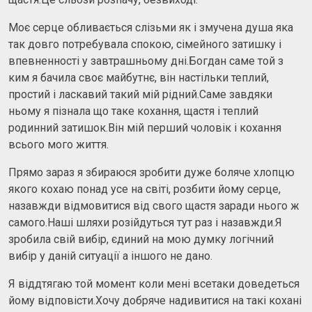
Моє серце обливається слізьми як і змучена душа яка
так довго потребувала спокою, сімейного затишку і
впевненності у завтрашньому дні.Богдан саме той з
ким я бачила своє майбутнє, він настільки теплий,
простий і ласкавий такий мій рідний.Саме завдяки
ньому я пізнала що таке кохання, щастя і теплий
родинний затишок.Він мій перший чоловік і кохання
всього мого життя.
Прямо зараз я збираюся зробити дуже боляче хлопцю
якого кохаю понад усе на світі, розбити йому серце,
назавжди відмовитися від свого щастя заради нього ж
самого.Наші шляхи розійдуться тут раз і назавжди.Я
зробила свій вибір, єдиний на мою думку логічний
вибір у даній ситуації а іншого не дано.
Я віддтягаю той момент коли мені всетаки доведеться
йому відповісти.Хочу добряче надивитися на такі кохані