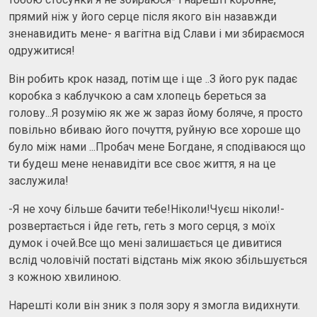
прямий ніж у його серце після якого він назавжди
зненавидить мене- я вагітна від Слави і ми збираємося
одружитися!
Він робить крок назад, потім ще і ще ..З його рук падає
коробка з каблучкою а сам хлопець береться за
голову...Я розумію як же ж зараз йому боляче, я просто
повільно вбиваю його почуття, руйную все хороше що
було між нами ...Пробач мене Богдане, я сподіваюся що
ти будеш мене ненавидіти все своє життя, я на це
заслужила!
-Я не хочу більше бачити тебе!Ніколи!Чуєш ніколи!-
розвертається і йде геть, геть з мого серця, з моїх
думок і очей.Все що мені залишається це дивитися
вслід чоловічій постаті відстань між якою збільшується
з кожною хвилиною.
Нарешті коли він зник з поля зору я змогла видихнути.