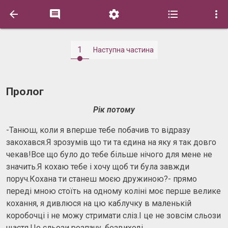





1
Наступна частина
Пролог
Рік потому
-Танюш, коли я вперше тебе побачив то відразу
закохався.Я зрозумів що ти та єдина на яку я так довго
чекав!Все що було до тебе більше нічого для мене не
значить.Я кохаю тебе і хочу щоб ти була завжди
поруч.Кохана ти станеш моєю дружиною?- прямо
переді мною стоїть на одному коліні моє перше велике
кохання, я дивлюся на цю каблучку в маленькій
коробочці і не можу стримати сліз.І це не зовсім сльози
щастя.Це сльози розпачу, безвиході.