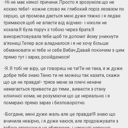
-Ні не має ніякої причини..Просто я зрозуміла що не
кохаю тебе!- кожне слово як глибокий поріз лезвієм по
серцю, ця промова дається мені дуже тяжко і я ледве
тримаюся щоб не впасти від відчаю- і ніколи не
кохала.Я була поруч з тобою через брата.Я
використовувала тебе щоб ти допоміг йому уникнути
в'язниці.Тепер все владналося і я не хочу більше
обманювати ні тебе ні себе.Вибач.Давай покінчим з цим
прямо тут і зараз, розійдемося!
-Я..Я тобі не віру, це говориш не ти!Ти не така, я ж дуже
добре тебе знаю.Таню ти не можеш так казати, скажи
що це не правда!- трясе мене за плечі неначе
намагається привести до тями , вивести з стану
клінічної коми, не розуміючи що це нереально і я
помираю прямо зараз і безповоротно.
-Богдане, мені дуже жаль але це правда!Я знаю що
вчинила невірно, і я дуже каюся, але продовжувати з
тобою стосунки я не збираюся- і нарешті коронне,