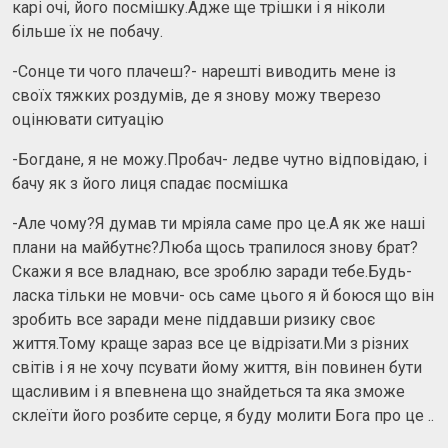
карі очі, його посмішку.Адже ще трішки і я ніколи
більше їх не побачу.
-Сонце ти чого плачеш?- нарешті виводить мене із
своїх тяжких роздумів, де я знову можу тверезо
оцінювати ситуацію
-Богдане, я не можу.Пробач- ледве чутно відповідаю, і
бачу як з його лиця спадає посмішка
-Але чому?Я думав ти мріяла саме про це.А як же наші
плани на майбутнє?Люба щось трапилося знову брат?
Скажи я все владнаю, все зроблю заради тебе.Будь-
ласка тільки не мовчи- ось саме цього я й боюся що він
зробить все заради мене піддавши ризику своє
життя.Тому краще зараз все це відрізати.Ми з різних
світів і я не хочу псувати йому життя, він повинен бути
щасливим і я впевнена що знайдеться та яка зможе
склеїти його розбите серце, я буду молити Бога про це ..