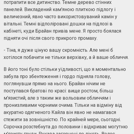
потрапити все дитинство. Темне дерево стінних
панелей. Викладений кам'яною плиткою підлогу і
величезний, явно часто використовуваний камін у
вітальні. Темні відполіровані дошки на підлозі в
кабінеті, куди Брайан привів мене. Я просто боялася
підняти очі після свого прикрого промаху.
- Тіна, я дуже ціную вашу скромність. Але мені б
хотілося побачити не тільки верхівку, а й ваше обличчя.
В його тоні було стільки уїдливості, що я моментально
забула про збентеження і гордо підняла голову,
поглянувши прямо на нього. Брайан нічим не
поступався братові по красі: вище ростом, більш
м'язистий, але з таким же вольовим обличчям і
пронизливими чорними очима. Тільки на відміну від
акуратно одягненого Кайла він явно не намагався
стежити за зовнішністю. По крайней мере, сьогодні.
Сорочка розстебнута до половини і відкриває могутню
м'язисту груди. Рукава загорнені по лікоть. Волос,