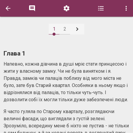






1
2
Глава 1
Напевно, кожна дівчина в душі мріє стати принцесою і
жити у власному замку. Чи не була винятком і я.
Правда, замків чи палаців поблизу від мого міста не
було, зате був Старий квартал. Особняки в ньому якщо і
відрізнялися від палаців, то тільки чуть-чуть. І
дозволити собі їх могли тільки дуже забезпечені люди.
Я часто гуляла по Старому кварталу, розглядаючи
величні фасади, що виглядали з густій ​​зелені.
Зрозуміло, всередину мене б ніхто не пустив - не тільки
в сам будинок, а й за ковані ворота, в доглянутий парк.