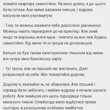
знімати квартиру самостійно. На мою думку, я до цього
була готова. Але мама вважала інакше, і відразу
висунула мені ультиматум:
- Тіна, ти можеш вважати себе дорослою дівчинкою.
Можеш навіть перевірити це на практиці. Але знай:
якщо ти вирішиш жити одна - платити за все теж будеш
самостійно. Від мене ти ні гроша не дочекаєшся.
Батько не був таким категоричним. Нишком від мами
він сунув мені банківську карту:
- Тут трохи, але на перший час вистачить. Далі
розраховуй на себе. Або повертайся додому.
Додому я, звичайно ж, не збиралася. Але грошей і
справді було небагато, і майже відразу я почала шукати
роботу. Але знайшла хоч щось підходяще тільки
минулого тижня. Співбесіда мало відбутися прямо
сьогодні, в розкішному особняку майбутніх