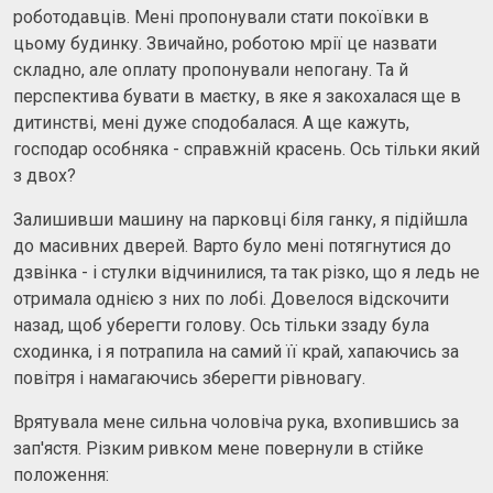
роботодавців. Мені пропонували стати покоївки в
цьому будинку. Звичайно, роботою мрії це назвати
складно, але оплату пропонували непогану. Та й
перспектива бувати в маєтку, в яке я закохалася ще в
дитинстві, мені дуже сподобалася. А ще кажуть,
господар особняка - справжній красень. Ось тільки який
з двох?
Залишивши машину на парковці біля ганку, я підійшла
до масивних дверей. Варто було мені потягнутися до
дзвінка - і стулки відчинилися, та так різко, що я ледь не
отримала однією з них по лобі. Довелося відскочити
назад, щоб уберегти голову. Ось тільки ззаду була
сходинка, і я потрапила на самий її край, хапаючись за
повітря і намагаючись зберегти рівновагу.
Врятувала мене сильна чоловіча рука, вхопившись за
зап'ястя. Різким ривком мене повернули в стійке
положення: