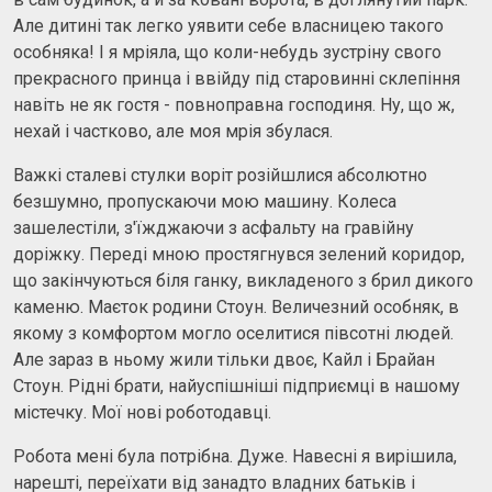
Але дитині так легко уявити себе власницею такого
особняка! І я мріяла, що коли-небудь зустріну свого
прекрасного принца і ввійду під старовинні склепіння
навіть не як гостя - повноправна господиня. Ну, що ж,
нехай і частково, але моя мрія збулася.
Важкі сталеві стулки воріт розійшлися абсолютно
безшумно, пропускаючи мою машину. Колеса
зашелестіли, з'їжджаючи з асфальту на гравійну
доріжку. Переді мною простягнувся зелений коридор,
що закінчуються біля ганку, викладеного з брил дикого
каменю. Маєток родини Стоун. Величезний особняк, в
якому з комфортом могло оселитися півсотні людей.
Але зараз в ньому жили тільки двоє, Кайл і Брайан
Стоун. Рідні брати, найуспішніші підприємці в нашому
містечку. Мої нові роботодавці.
Робота мені була потрібна. Дуже. Навесні я вирішила,
нарешті, переїхати від занадто владних батьків і