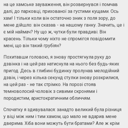
на це хамське зауваження, він розвернувся і помчав
далі, до парковці, прихованої за густими кущами. Ось
хам! І тільки коли він остаточно зник з поля зору, до
мене дійшло: він сказав - на нашому ганку. Значить, це і
є мій наймач? Ну що ж, чутки були правдиві. Він
красень. Тільки чому ніхто не спромігся повідомити
мені, що він такий грубіян?
Похитавши головою, я знову простягнула руку до
дзвінка і на цей раз натиснула на нього без будь-яких
пригод. Десь в глибині будинку пролунав мелодійний
дзвін, і через кілька секунд стулки знову розкрилися,
на цей раз - не так стрімко. На порозі стояв
темноволосий чоловік з сивими скронями і
породистим, аристократичним обличчям.
Спочатку я здивувалася: занадто великий була різниця
у віці між ним і тим хамом, що мало не вдарив мене
дверима. Хіба вони можуть бути братами? Але ж крім