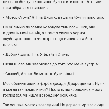
них в особняку не повинно було жити нікого! Але все-
таки зібралася і випалила:
- Містер Стоун? Я Тіна Джонс, ваша майбутня покоївка.
По обличчю чоловіка ковзнула тінь посмішки, але
відповів мені не він, а гігант з синяво-чорної
скуйовдженою шевелюрою, що виникла за його
плечем:
- Добрий день, Тіна. Я Брайан Стоун.
Після цього він звернувся до того, хто мене зустрів:
- Спасибі, Алекс. Ви можете бути вільні.
Моє обличчя залила фарба досади. Дворецький ... Ну як
я могла так помилитися? Проте я, підкоряючись жесту
господаря, увійшла всередину особняка.
Так ось яке маєток зсередини! Не дарма я мріяла сюди