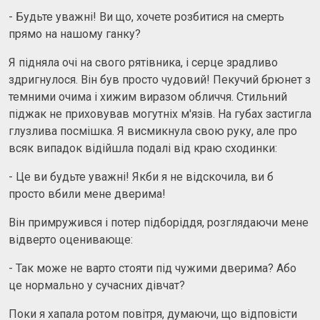
- Будьте уважні! Ви що, хочете розбитися на смерть
прямо на нашому ганку?
Я підняла очі на свого рятівника, і серце зрадливо
здригнулося. Він був просто чудовий! Пекучий брюнет з
темними очима і хижим виразом обличчя. Стильний
піджак не приховував могутніх м'язів. На губах застигла
глузлива посмішка. Я висмикнула свою руку, але про
всяк випадок відійшла подалі від краю сходинки:
- Це ви будьте уважні! Якби я не відскочила, ви б
просто вбили мене дверима!
Він примружився і потер підборіддя, розглядаючи мене
відверто оценивающе:
- Так може не варто стояти під чужими дверима? Або
це нормально у сучасних дівчат?
Поки я хапала ротом повітря, думаючи, що відповісти