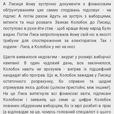
А Лисиця йому зустрічно документи з фінансовим
обґрунтуванням цих самих сподівань підсовує - на
підпис. А потім разом йдуть на зустріч з виборцями,
мітинги та інші розваги. Звикає Колобок до Лисиці,
поступово в руки йти став - щоб краще йому народ було
видно. Потім Лиса запропонувала йому свій ніс в якості
трибуни для спостереження за електоратом. Так і
ходили - Лиса, а Колобок у неї на носі.
Щастя виявилося недовгим - акурат у розмірі виборчої
кампанії. В один чудовий день, все закінчилося,
Колобок навіть не зрозумів - виграв їх підшефний
кандидат або програв. Що ж, Колобок зажадав у Лисиці
остаточного розрахунку, бо справно та щодня
отримував якісь добові (цілком пристойні, між іншим!).
На це Лиса витягнула всі фінансові звіти, підписані
Колобком і заявила, що саме ці цифри Колобок
повинен обдуреним виборцям, бо їх мрії розбиті в прах
(а відповідає за це, чомусь головний спеціаліст з цього