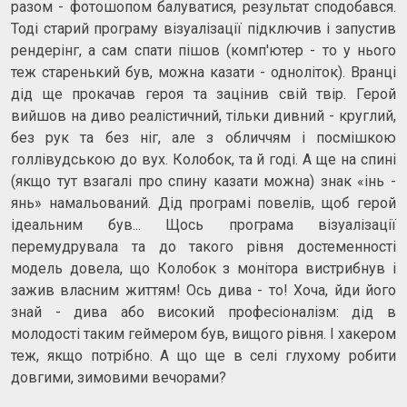
разом - фотошопом балуватися, результат сподобався.
Тоді старий програму візуалізації підключив і запустив
рендерінг, а сам спати пішов (комп'ютер - то у нього
теж старенький був, можна казати - одноліток). Вранці
дід ще прокачав героя та зацінив свій твір. Герой
вийшов на диво реалістичний, тільки дивний - круглий,
без рук та без ніг, але з обличчям і посмішкою
голлівудською до вух. Колобок, та й годі. А ще на спині
(якщо тут взагалі про спину казати можна) знак «інь -
янь» намальований. Дід програмі повелів, щоб герой
ідеальним був... Щось програма візуалізації
перемудрувала та до такого рівня достеменності
модель довела, що Колобок з монітора вистрибнув і
зажив власним життям! Ось дива - то! Хоча, йди його
знай - дива або високий професіоналізм: дід в
молодості таким геймером був, вищого рівня. І хакером
теж, якщо потрібно. А що ще в селі глухому робити
довгими, зимовими вечорами?