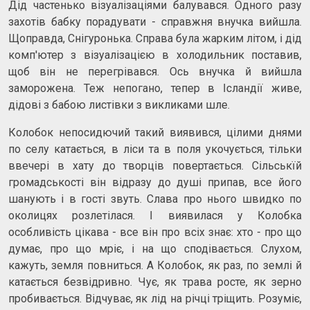
Дід частенько візуалізаціями балувався. Одного разу
захотів бабку порадувати - справжня внучка вийшла.
Щоправда, Снігуронька. Справа була жарким літом, і дід
комп'ютер з візуалізацією в холодильник поставив,
щоб він не перегрівався. Ось внучка й вийшла
заморожена. Теж непогано, тепер в Ісландії живе,
дідові з бабою листівки з викликами шле.
Колобок непосидючий такий виявився, цілими днями
по селу катається, в ліси та в поля укочується, тільки
ввечері в хату до творців повертається. Сільськїй
громадськості він відразу до душі припав, все його
шанують і в гості звуть. Слава про нього швидко по
околицях розлетілася. І виявилася у Колобка
особливість цікава - все він про всіх знає: хто - про що
думає, про що мріє, і на що сподівається. Слухом,
кажуть, земля повниться. А Колобок, як раз, по землі й
катається безвідривно. Чує, як трава росте, як зерно
пробивається. Відчуває, як лід на річці тріщить. Розуміє,