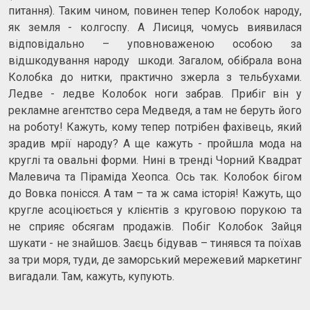
питання). Таким чином, повинен тепер Колобок народу,
як земля - колгоспу. А Лисиця, чомусь виявилася
відповідально – уповноваженою особою за
відшкодування народу шкоди. Загалом, обібрала вона
Колобка до нитки, практично зжерла з тельбухами.
Ледве - ледве Колобок ноги забрав. Прибіг він у
рекламне агентство сера Медведя, а там не беруть його
на роботу! Кажуть, кому тепер потрібен фахівець, який
зрадив мрії народу? А ще кажуть - пройшла мода на
круглі та овальні форми. Нині в тренді Чорний Квадрат
Малевича та Піраміда Хеопса. Ось так. Колобок бігом
до Вовка понісся. А там – та ж сама історія! Кажуть, що
кругле асоціюється у клієнтів з круговою порукою та
не сприяє обсягам продажів. Побіг Колобок Зайця
шукати - не знайшов. Заєць бідував – тинявся та поїхав
за три моря, туди, де заморський мережевий маркетинг
вигадали. Там, кажуть, купують.