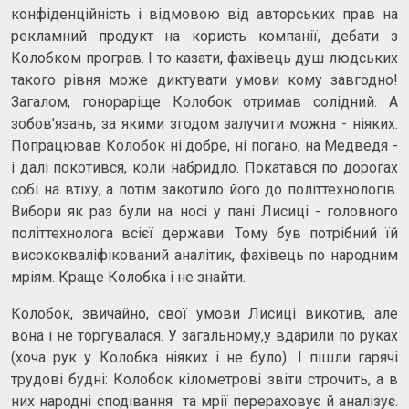
конфіденційність і відмовою від авторських прав на
рекламний продукт на користь компанії, дебати з
Колобком програв. І то казати, фахівець душ людських
такого рівня може диктувати умови кому завгодно!
Загалом, гонораріще Колобок отримав солідний. А
зобов'язань, за якими згодом залучити можна - ніяких.
Попрацював Колобок ні добре, ні погано, на Медведя -
і далі покотився, коли набридло. Покатався по дорогах
собі на втіху, а потім закотило його до політтехнологів.
Вибори як раз були на носі у пані Лисиці - головного
політтехнолога всієї держави. Тому був потрібний їй
висококваліфікований аналітик, фахівець по народним
мріям. Краще Колобка і не знайти.
Колобок, звичайно, свої умови Лисиці викотив, але
вона і не торгувалася. У загальному,у вдарили по руках
(хоча рук у Колобка ніяких і не було). І пішли гарячі
трудові будні: Колобок кілометрові звіти строчить, а в
них народні сподівання та мрії перераховує й аналізує.