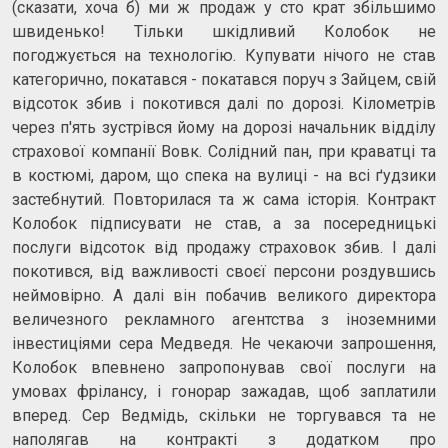
(сказати, хоча б) ми ж продаж у сто крат збільшимо
швиденько! Тільки шкідливий Колобок не
погоджується на технологію. Купувати нічого не став
категорично, покатався - покатався поруч з Зайцем, свій
відсоток збив і покотився далі по дорозі. Кілометрів
через п'ять зустрівся йому на дорозі начальник відділу
страхової компанії Вовк. Солідний пан, при краватці та
в костюмі, даром, що спека на вулиці - на всі ґудзики
застебнутий. Повторилася та ж сама історія. Контракт
Колобок підписувати не став, а за посередницькі
послуги відсоток від продажу страховок збив. І далі
покотився, від важливості своєї персони роздувшись
неймовірно. А далі він побачив великого директора
величезного рекламного агентства з іноземними
інвестиціями сера Медведя. Не чекаючи запрошення,
Колобок впевнено запропонував свої послуги на
умовах фрілансу, і гонорар зажадав, щоб заплатили
вперед. Сер Ведмідь, скільки не торгувався та не
наполягав на контракті з додатком про