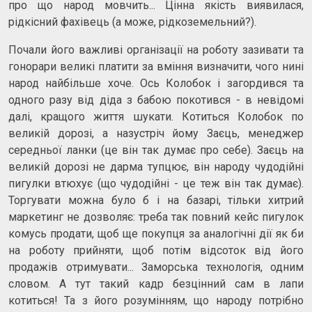
про що народ мовчить... Цінна якість виявилася,
рідкісний фахівець (а може, рідкоземельний?).
Почали його важливі організації на роботу зазивати та
гонорари великі платити за вміння визначити, чого нині
народ найбільше хоче. Ось Колобок і загордився та
одного разу від діда з бабою покотився - в невідомі
далi, кращого життя шукати. Котиться Колобок по
великій дорозі, а назустріч йому Заєць, менеджер
середньої ланки (це він так думає про себе). Заєць на
великій дорозі не дарма тупцює, він народу чудодійні
пигулки втюхує (що чудодійні - це теж він так думає).
Торгувати можна було б і на базарі, тільки хитрий
маркетинг не дозволяє: треба так повний кейс пигулок
комусь продати, щоб ще покупця за аналогічні дії як би
на роботу прийняти, щоб потім відсоток від його
продажів отримувати... Заморська технологія, одним
словом. А тут такий кадр безцінний сам в лапи
котиться! Та з його розумінням, що народу потрібно