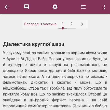






1
2
Попередня частина
Діалектика круглої шари
У глухому селі, за синіми морями та чорним лісом жили
– були собі Дід та Баба. Розваг у селі ніяких не було, та
й культурне життя в окрузі на різноманітність не
страждало. Якось каже дiд своїй бабі: бажаю, мовляв,
чогось новенького. А ти піди, пошкрябай по засіках -
фільмотеках, дискетах і касетах - може, що й
нашкрябаєш. Стара так і зробила, від пилу обтрусила та
притягла йому все, що по засіках знайшлося. Старий це
знайдене в цифровий формат перевів і на свій
старовинний комп'ютер завантажив. Сіли вони з бабою